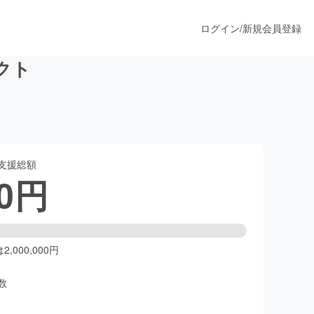
ログイン
/
新規会員登録
クト
うすぐ公開されます
支援総額
プロダクト
0
円
ファッション
スポーツ
,000,000円
数
ア
ソーシャルグッド
人