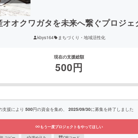
産オオクワガタを未来へ繋ぐプロジェ
kbys164
まちづくり・地域活性化
現在の支援総額
500
円
の支援により
500
円の資金を集め、
2025/09/30
に募集を終了しました
もう一度プロジェクトをやってほしい
RLコピー
埋め込み
QRコード