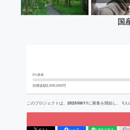
国
0
%達成
目標金額
2,000,000
円
このプロジェクトは、
2025/08/11
に募集を開始し、
1
人
ポスト
シェア
LINEで送る
U