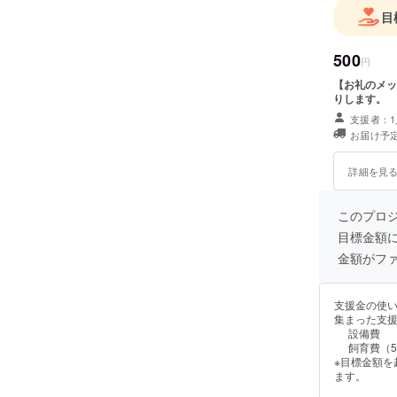
目
500
円
【お礼のメッ
りします。
支援者：1
お届け予定
詳細を見
このプロ
目標金額
金額がフ
支援金の使
集まった支
設備費
飼育費（
※目標金額
ます。