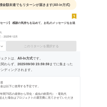
標金額未達でもリターンが届きます
(All-in方式)
セージ】 感謝の気持ちを込めて、お礼のメッセージをお送
人
：2025年12月
このリターンを選択する
る
ジェクトは、
All-In方式
です。
に関わらず、
2025/09/30 23:59:59
までに集まった
ァンディングされます。
い道
援金は以下に使用する予定です。
5年間75匹の産卵から羽化・成虫の飼育代）・電気代
を超えた場合はプロジェクトの運営費に充てさせていただき