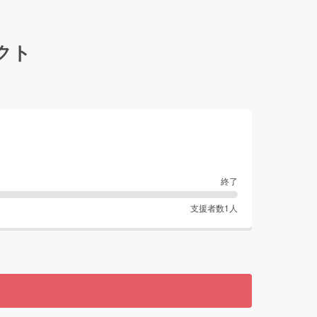
クト
終了
支援者数
1
人