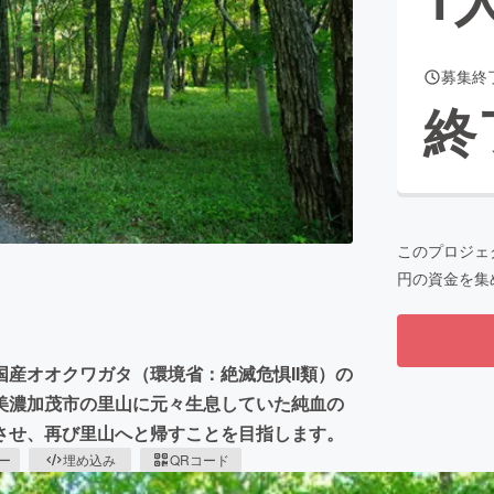
募集終
CAMPFIRE for Social Good
CAMPFIRE Creation
終
CAMPFIREふるさと納税
machi-ya
コミュニティ
このプロジェ
円の資金を集
産オオクワガタ（環境省：絶滅危惧II類）の
美濃加茂市の里山に元々生息していた純血の
させ、再び里山へと帰すことを目指します。
ピー
埋め込み
QRコード