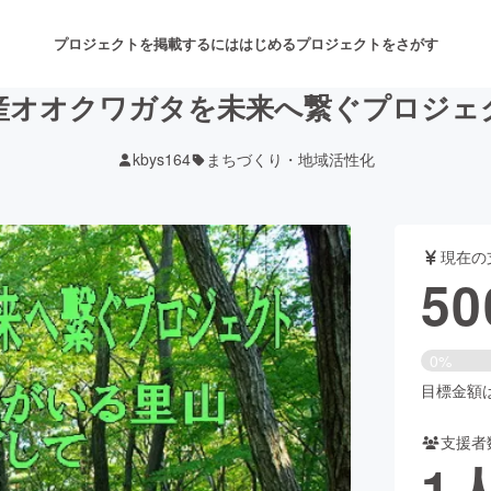
プロジェクトを掲載するには
はじめる
プロジェクトをさがす
産オオクワガタを未来へ繋ぐプロジェ
kbys164
まちづくり・地域活性化
注目のリターン
注目の新着プロジェクト
募集終了が近いプロジェクト
も
現在の
音楽
舞台・パフォーマンス
50
ゲーム・サービス開発
フード・飲食店
0%
書籍・雑誌出版
アニメ・漫画
目標金額は2
支援者
チャレンジ
ビューティー・ヘルスケ
1