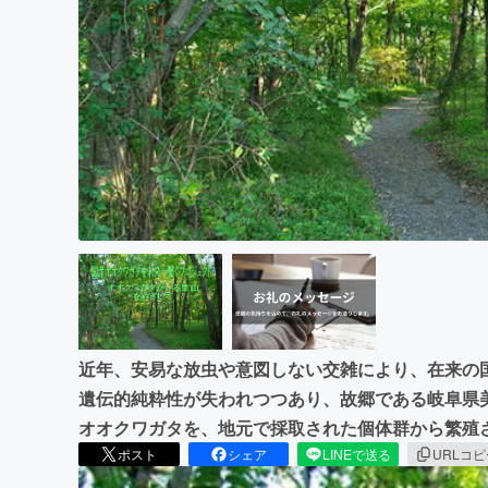
まちづくり・地域活性化
近年、安易な放虫や意図しない交雑により、在来の国
遺伝的純粋性が失われつつあり、故郷である岐阜県
オオクワガタを、地元で採取された個体群から繁殖
ポスト
シェア
LINEで送る
URLコ