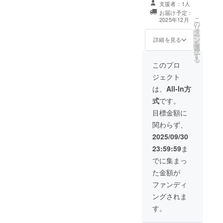
支援者：1人
りイラスト」
お届け予定：
「絵本に音声を
こ
2025年12月
の
載せた動画」 提
リ
タ
供方法：XのDM
ー
ン
もしくはメール
詳細を見る
を
選
※ 絵本、サイン
択
す
入りイラストは
る
電子書籍(PDF)
このプロ
とjpegデータに
ジェクト
なります ※ 動画
はおおよそ10分
は、
All-In方
前後の予定で
式
です。
す。
目標金額に
関わらず、
2025/09/30
23:59:59
ま
でに集まっ
た金額が
ファンディ
ングされま
す。