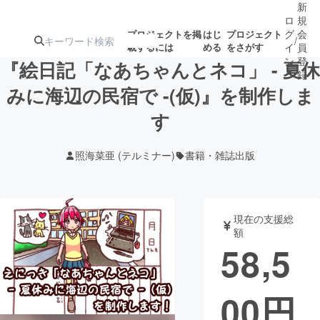
新
ロ
規
グ
会
プロジェクトを掲
はじ
プロジェクト
/
載するには
める
をさがす
イ
員
ン
登
『絵日記「なあちゃんとネコ」 - 夏休
録
みに海辺の民宿で -(仮)』を制作しま
す
人気のプロ
注目のリ
注目の新着プロ
募集終了が近いプ
もうすぐ公開
ジェクト
ターン
ジェクト
ロジェクト
されます
照海菜亜 (テルミナー)
書籍・雑誌出版
アート・写真
音楽
現在の支援総
テクノロジー・ガジェット
ゲーム・サ
額
58,5
映像・映画
書籍・雑誌
00
円
ビジネス・起業
チャレンジ