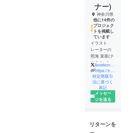
ナー)
神奈川県
他に14件の
プロジェク
トを掲載し
ています
イラスト
レーターの
照海 菜亜(テ
ルミナー)で
ilovekonokyoku2
す。
https://x.com/ilovekonokyoku2
着ぐるみオ
特定商取引
法に基づく
カメインコ
表記
のなかのヒ
メッセー
トです。
ジを送る
企業さま自
治体さま個
人さまのオ
シゴトを受
リターンを
けてイラス