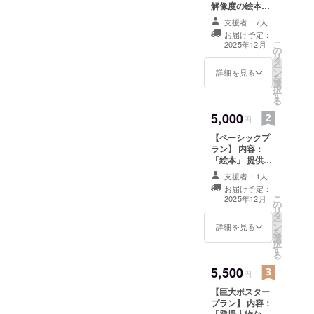
解像度の絵本」
ンディング
提供方法：Xの
支援者：7人
を成功(目標
DMもしくはメー
お届け予定：
ルにてダウン
額達成)して
こ
2025年12月
の
ロード先URLを
リ
います。
タ
お送りします。
ー
ン
※ 絵本は低解像
詳細を見る
を
選
度の電子書籍
択
す
(PDF)とjpeg
る
データになりま
5,000
す。
円
【ベーシックプ
ラン】 内容：
「絵本」 提供方
法：XのDMもし
支援者：1人
くはメールにて
お届け予定：
ダウンロード先
こ
2025年12月
の
URLをお送りし
リ
タ
ます。 ※ 絵本は
ー
ン
電子書籍(PDF)
詳細を見る
を
選
とjpegデータに
択
す
なります。
る
5,500
円
【巨大ポスター
プラン】 内容：
「登場人物など