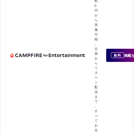
料
0
円
か
ら
実
施
可
能
。
企
画
掲載
無料
か
ら
リ
タ
ー
ン
配
送
ま
で
、
す
べ
て
お
任