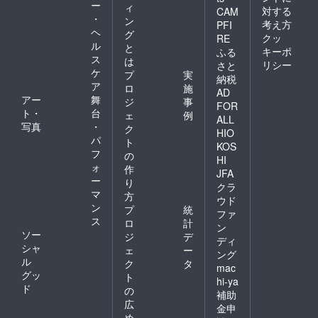
ー
ィ
対する
CAM
・
ン
考え方
PFI
ヘ
グ
クッ
RE
ル
と
キーポ
ふる
ス
は
リシー
さと
ケ
プ
実
納税
ア
ロ
施
AD
アー
舞
ジ
事
FOR
ト・
台
ェ
例
ALL
写真
・
ク
HIO
パ
ト
KOS
フ
の
HI
ォ
作
JFA
ー
り
クラ
マ
方
ウド
ン
プ
統
ファ
ス
ロ
計
ン
ソー
ジ
デ
ディ
シャ
ェ
ー
ング
ル
ク
タ
mac
グッ
ト
hi-ya
ド
の
補助
広
金申
め