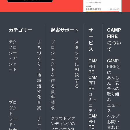
カテゴリー
起案サポート
サ
CAMP
ー
FIRE
テク
ま
プ
ス
ビ
につい
ノロ
ち
ロ
タ
ス
て
ジー
づ
ジ
ッ
・ガ
く
ェ
フ
CAM
CAMP
ジェ
り
ク
に
PFI
FIREと
ット
・
ト
相
RE
は
地
を
談
CAM
あんし
域
作
す
PFI
ん・安
活
る
る
RE
全への
性
資
コ
取り組
化
料
ミュ
み
プロ
音
請
ニ
ニュー
ダク
楽
求
ティ
ス
ト
CAM
ヘルプ
クラウドファ
フー
チ
PFI
お問い
ンディングの
ド・
ャ
RE
合わせ
ノウハウを無
飲食
レ