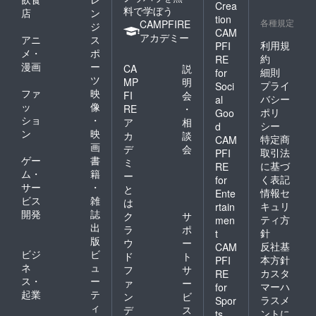
Crea
料で学ぼう
店
ン
tion
各種規定
CAMPFIRE
ジ
CAM
アカデミー
アニ
ス
利用規
PFI
メ・
ポ
約
RE
漫画
ー
CA
説
細則
for
ツ
MP
明
プライ
Soci
ファ
映
FI
会
バシー
al
ッ
像
RE
・
ポリ
Goo
ショ
・
ア
相
シー
d
ン
映
カ
談
特定商
CAM
画
デ
会
取引法
PFI
ゲー
書
ミ
に基づ
RE
ム・
籍
ー
く表記
for
サー
・
と
情報セ
Ente
ビス
雑
は
キュリ
rtain
開発
誌
ク
サ
ティ方
men
出
ラ
ポ
針
t
版
ウ
ー
反社基
CAM
ビジ
ビ
ド
ト
本方針
PFI
ネ
ュ
フ
サ
カスタ
RE
ス・
ー
ァ
ー
マーハ
for
起業
テ
ン
ビ
ラスメ
Spor
ィ
デ
ス
ントに
ts