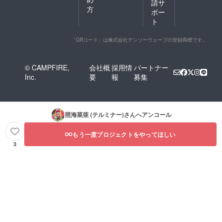
請サ
方
ポー
ト
「QRコード」は株式会社デンソーウェーブの登録商標です。
© CAMPFIRE,
会社概
採用情
パートナー
Inc.
要
報
募集
照海菜亜 (テルミナー)
さんへアンコール
もう一度プロジェクトをやってほしい
3