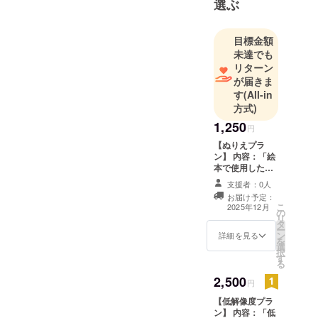
選ぶ
トやショー
トマンガを
描いたり、
目標金額
デザインを
未達でも
したりして
リターン
が届きま
ます。
す
(All-in
方式)
キャンプ
1,250
ファイヤに
円
て「読めば
【ぬりえプラ
ン】 内容：「絵
ノラネコと
本で使用した線
仲良くなる
画」 提供方法：
支援者：0人
方法がわか
XのDMもしくは
お届け予定：
メールにてダウ
る絵本 第２
こ
2025年12月
の
ンロード先URL
リ
巻」「読め
タ
をお送りしま
ー
ン
す。 ※ ぬりえ用
詳細を見る
ばノラネコ
を
選
にご利用くださ
択
と仲良くな
す
い。jpegとpng
る
る方法がわ
データになりま
2,500
す。 ※ 「絵本」
円
かる絵本 第
本編はございま
３巻」等ク
【低解像度プラ
せん。
ン】 内容：「低
ラウドファ