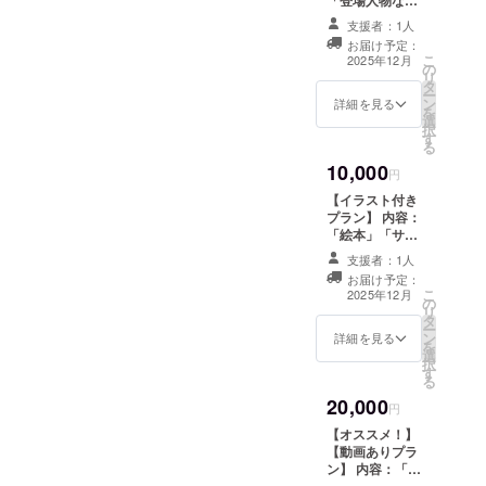
を描いたA3ポス
支援者：1人
ター」 提供方
お届け予定：
法：XのDMもし
こ
2025年12月
の
くはメール ※ A3
リ
タ
ポスターは jpeg
ー
ン
データになりま
詳細を見る
を
選
す。 ※「絵本」
択
す
本編はございま
る
せん。
10,000
円
【イラスト付き
プラン】 内容：
「絵本」「サイ
ン入りイラス
支援者：1人
ト」 提供方法：
お届け予定：
XのDMもしくは
こ
2025年12月
の
メール ※ 絵本、
リ
タ
サイン入りイラ
ー
ン
ストは電子書籍
詳細を見る
を
選
(PDF)とjpeg
択
す
データになりま
る
す。
20,000
円
【オススメ！】
【動画ありプラ
ン】 内容：「絵
本」「サイン入