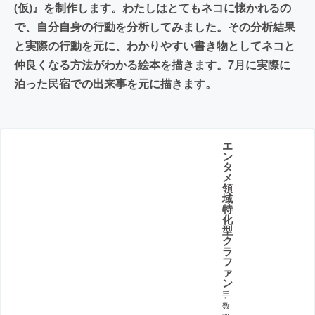
(仮)』を制作します。わたしはとてもネコに懐かれるの
で、自分自身の行動を分析してみました。その分析結果
と実際の行動を元に、わかりやすい書き物としてネコと
仲良くなる方法がわかる絵本を描きます。7月に実際に
泊った民宿での出来事を元に描きます。
エ
ン
タ
メ
領
域
特
化
型
ク
ラ
フ
ァ
ン
手
数