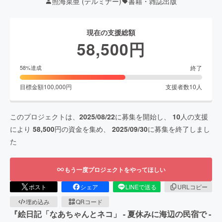
照海菜亜 (テルミナー)
書籍・雑誌出版
現在の支援総額
58,500
円
終了
58
%達成
目標金額
100,000
円
支援者数
10
人
このプロジェクトは、
2025/08/22
に募集を開始し、
10
人の支援
により
58,500
円の資金を集め、
2025/09/30
に募集を終了しまし
た
もう一度プロジェクトをやってほしい
ポスト
シェア
LINEで送る
URLコピー
埋め込み
QRコード
『絵日記「なあちゃんとネコ」 - 夏休みに海辺の民宿で -