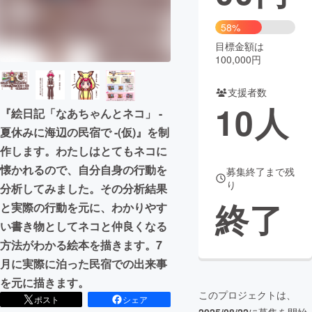
まちづくり・地域活性化
58%
目標金額は
100,000円
CAMPFIRE for Social Good
CAMPFIRE Creation
CAMPFIREふるさと納税
machi-ya
コミュニティ
支援者数
10
人
『絵日記「なあちゃんとネコ」 -
夏休みに海辺の民宿で -(仮)』を制
作します。わたしはとてもネコに
懐かれるので、自分自身の行動を
募集終了まで残
り
分析してみました。その分析結果
終了
と実際の行動を元に、わかりやす
い書き物としてネコと仲良くなる
方法がわかる絵本を描きます。7
月に実際に泊った民宿での出来事
を元に描きます。
このプロジェクトは、
ポスト
シェア