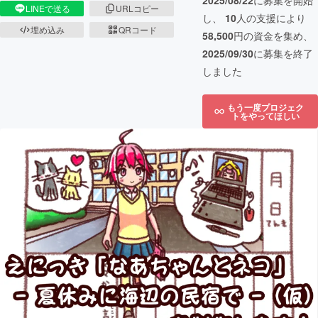
2025/08/22
に募集を開始
LINEで送る
URLコピー
し、
10
人の支援により
埋め込み
QRコード
58,500
円の資金を集め、
2025/09/30
に募集を終了
しました
もう一度プロジェク
トをやってほしい