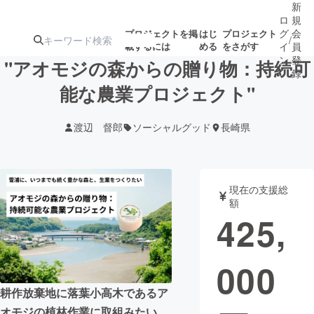
新
ロ
規
グ
会
プロジェクトを掲
はじ
プロジェクト
/
載するには
める
をさがす
イ
員
ン
登
"アオモジの森からの贈り物：持続可
録
能な農業プロジェクト"
人気のプロ
注目のリ
注目の新着プロ
募集終了が近いプ
もうすぐ公開
渡辺 督郎
ソーシャルグッド
長崎県
ジェクト
ターン
ジェクト
ロジェクト
されます
アート・写真
音楽
現在の支援総
額
425,
テクノロジー・ガジェット
ゲーム・サ
000
映像・映画
書籍・雑誌
耕作放棄地に落葉小高木であるア
ビジネス・起業
チャレンジ
オモジの植林作業に取組みたい。