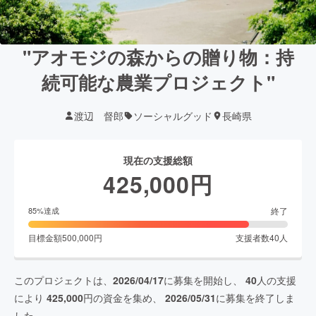
"アオモジの森からの贈り物：持
続可能な農業プロジェクト"
渡辺 督郎
ソーシャルグッド
長崎県
現在の支援総額
425,000
円
終了
85
%達成
目標金額
500,000
円
支援者数
40
人
このプロジェクトは、
2026/04/17
に募集を開始し、
40
人の支援
により
425,000
円の資金を集め、
2026/05/31
に募集を終了しま
した