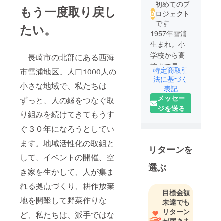
初めてのプ
もう一度取り戻し
ロジェクト
です
たい。
1957年雪浦
生まれ。小
学校から高
長崎市の北部にある西海
校まで長崎
特定商取引
市雪浦地区。人口1000人の
市。1983年
法に基づく
小さな地域で、私たちは
10月から3年
表記
メッセー
間青年海外
ずっと、人の縁をつなぐ取
ジを送る
協力隊とし
り組みを続けてきてもうす
てソロモン
ぐ３０年になろうとしてい
諸島で活
動。1987年4
ます。地域活性化の取組と
リターンを
月に雪浦にU
して、イベントの開催、空
ターン。学
選ぶ
き家を生かして、人が集ま
習塾経営の
れる拠点づくり、耕作放棄
傍ら、10年
目標金額
間無農薬有
地を開墾して野菜作りな
未達でも
機農業で水
リターン
ど、私たちは、派手ではな
稲栽培。
が届きま