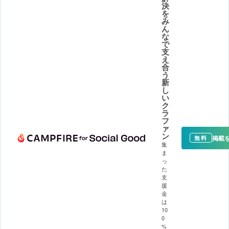
決
を
み
ん
な
で
支
え
合
う
新
し
い
ク
ラ
フ
ァ
ン
掲載
無料
集
ま
っ
た
支
援
金
は
10
0
%