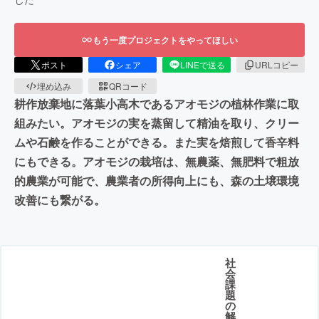
もう一度プロジェクトをやってほしい
ポスト
シェア
LINEで送る
URLコピー
埋め込み
QRコード
耕作放棄地に落葉小高木であるアオモジの植林作業に取
組みたい。アオモジの実を蒸留して精油を取り、クリー
ムや石鹸を作ることができる。また実を焙煎して香辛料
にもできる。アオモジの栽培は、無農薬、無肥料で粗放
的農業が可能で、農業者の所得向上にも、森の土壌環境
改善にも繋がる。
社
会
課
題
の
解