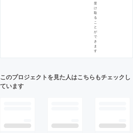
受
け
取
る
こ
と
が
で
き
ま
す
このプロジェクトを見た人はこちらもチェックし
ています