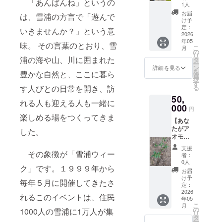
「あんばんね」というの
泊券 ・
す。体
1人
宿泊可
験等が
お届
は、雪浦の方言で「遊んで
能日
できな
け予
数：１
い場合
定：
いきませんか？」という意
泊２日
2026
でも、
年05
（利用
実を買
味。 その言葉のとおり、雪
こ
月
可能時
い取り
の
リ
間：15
浦の海や山、川に囲まれた
させて
タ
ー
時～10
頂きま
ン
詳細を見る
を
豊かな自然と、ここに暮ら
時） ・
す。
選
択
お部屋
す
る
す人びとの日常を開き、訪
の概
50,
要・和
れる人も迎える人も一緒に
室 ・食
000
円
事の
楽しめる場をつくってきま
【あな
サービ
たがア
スプラ
した。
オモジ
ン：素
のオー
泊り
支援
ナー
その象徴が「雪浦ウィー
「ご利
者：
に！＆
用はプ
0人
ク」です。１９９９年から
アオモ
ロジェ
お届
ジク
クト終
け予
毎年５月に開催してきたさ
リーム
了後
定：
を贈り
2026
メール
れるこのイベントは、住民
年05
ます】
にて調
こ
月
オー
整させ
の
1000人の雪浦に1万人が集
リ
ナーに
ていた
タ
ー