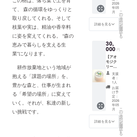
この樹は、落ち葉で土を育
アオモ
2026
年05
ジク
て、 森の循環をゆっくりと
こ
月
リーム
の
リ
取り戻してくれる。そして
を１つ
タ
ー
ご提供
ン
詳細を見る
枝葉や実は、精油や香辛料
を
しま
選
択
す。
す
に姿を変えてくれる。 “森の
る
30,
恵みで暮らしを支える生
000
円
業”になります。
【アオ
モジク
リーム
耕作放棄地という地域が
を贈り
支援
抱える「課題の場所」を、
ます】
者：
雪浦の
1人
豊かな森と、仕事が生まれ
アオモ
お届
ジを
け予
る「希望の場所」に変えて
使った
定：
アオモ
2026
いく。それが、私達の新し
年05
ジク
こ
月
リーム
い挑戦です。
の
リ
を2つお
タ
ー
贈りし
ン
詳細を見る
を
ます。
選
択
す
る