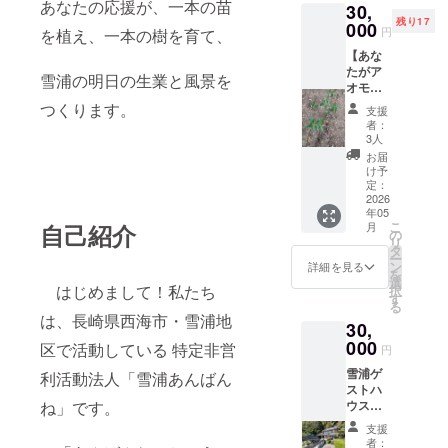
あなたの応援が、一本の苗
30,
残り17
000
円
を植え、一本の樹を育て、
【あな
たがア
雪浦の明日の生業と風景を
オモジ
のオー
つくります。
支援
ナー
者：
に！】
3人
数年後
お届
にアオ
け予
モジの
定：
実を収
2026
年05
穫でき
こ
月
自己紹介
るよう
の
リ
になり
タ
ー
ます。
ン
詳細を見る
を
収穫体
選
はじめまして！私たち
択
験や、
す
る
実を
は、長崎県西海市・雪浦地
30,
使った
香辛料
000
区で活動している 特定非営
円
ができ
雪浦ゲ
ます
利活動法人「雪浦あんばん
ストハ
し、枝
ウス森
ね」です。
は花材
田屋の
にもな
支援
ペア宿
りま
者：