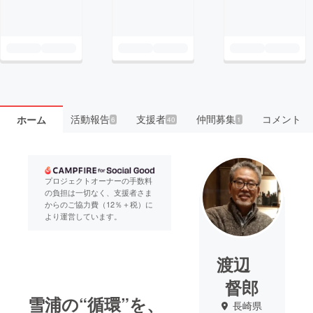
活動報告
支援者
仲間募集
コメント
ホーム
6
40
1
プロジェクトオーナーの手数料
の負担は一切なく、支援者さま
からのご協力費（12％＋税）に
より運営しています。
渡辺
督郎
雪浦の“循環”を、
長崎県