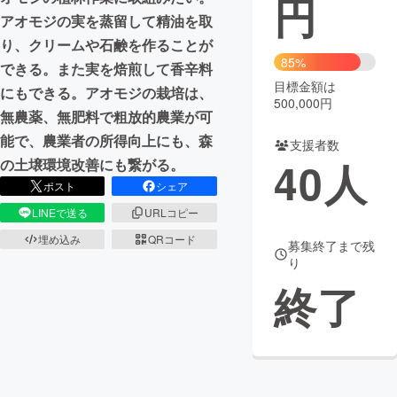
円
アオモジの実を蒸留して精油を取
まちづくり・地域活性化
り、クリームや石鹸を作ることが
85%
できる。また実を焙煎して香辛料
目標金額は
CAMPFIRE for Social Good
CAMPFIRE Creation
にもできる。アオモジの栽培は、
500,000円
CAMPFIREふるさと納税
machi-ya
コミュニティ
無農薬、無肥料で粗放的農業が可
能で、農業者の所得向上にも、森
支援者数
40
人
の土壌環境改善にも繋がる。
ポスト
シェア
LINEで送る
URLコピー
埋め込み
QRコード
募集終了まで残
り
終了