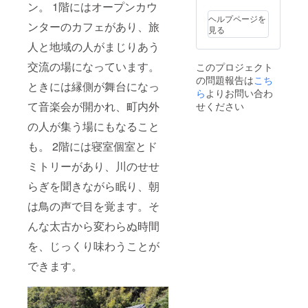
ン。 1階にはオープンカウ
ヘルプページを
ンターのカフェがあり、旅
見る
人と地域の人がまじりあう
交流の場になっています。
このプロジェクト
の問題報告は
こち
ときには縁側が舞台になっ
ら
よりお問い合わ
て音楽会が開かれ、町内外
せください
の人が集う場にもなること
も。 2階には寝室個室とド
ミトリーがあり、川のせせ
らぎを聞きながら眠り、朝
は鳥の声で目を覚ます。そ
んな太古から変わらぬ時間
を、じっくり味わうことが
できます。