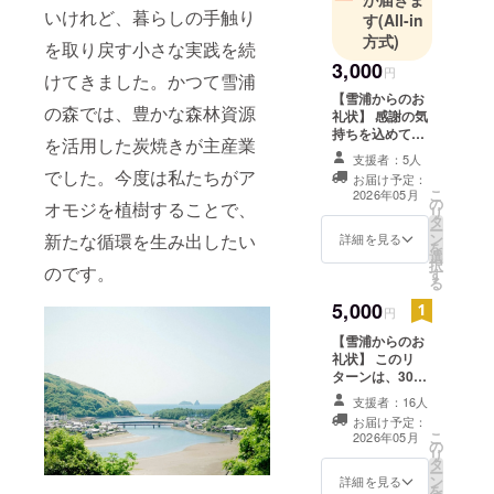
いけれど、暮らしの手触り
JICA事業で
す
(All-in
方式)
海外在住通
を取り戻す小さな実践を続
算13年。東
3,000
円
けてきました。かつて雪浦
日本大震災
【雪浦からのお
の森では、豊かな森林資源
時には、
礼状】 感謝の気
持ちを込めて、
（公社）青
を活用した炭焼きが主産業
お礼状をお送り
支援者：5人
年海外協力
します。
でした。今度は私たちがア
お届け予定：
協会の職員
こ
2026年05月
の
オモジを植樹することで、
として、岩
リ
タ
ー
手県沿岸自
新たな循環を生み出したい
ン
詳細を見る
を
選
治体の震災
択
のです。
す
る
支援活動に1
5,000
年7カ月、
円
2012年11月
【雪浦からのお
に雪浦に帰
礼状】 このリ
ターンは、3000
郷。2013年5
円のリターンと
支援者：16人
月に西海市
同じ内容になり
お届け予定：
議会議員
ます。感謝の気
こ
2026年05月
の
持ちを込めて、
に。現在、
リ
タ
お礼状をお送り
ー
特定非営利
ン
します。
詳細を見る
を