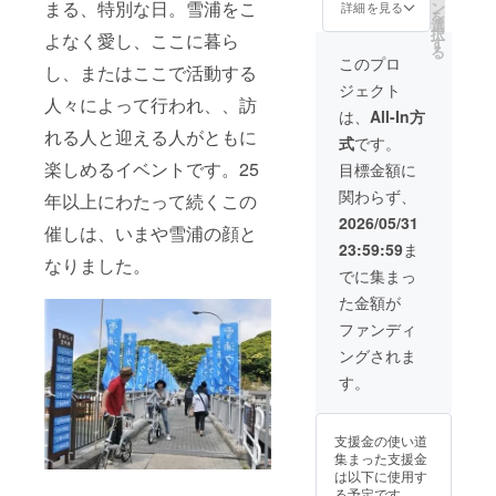
なる
だきま
まる、特別な日。雪浦をこ
ン
詳細を見る
を
と、数
す。」
選
択
よなく愛し、ここに暮ら
年後に
す
る
アオモ
このプロ
し、またはここで活動する
ジの実
ジェクト
を収穫
人々によって行われ、、訪
できる
は、
All-In方
ように
れる人と迎える人がともに
式
です。
なりま
す。収
楽しめるイベントです。25
目標金額に
穫体験
関わらず、
や、実
年以上にわたって続くこの
を使っ
2026/05/31
催しは、いまや雪浦の顔と
た香辛
23:59:59
ま
料がで
なりました。
きます
でに集まっ
し、枝
た金額が
は花材
にもな
ファンディ
りま
ングされま
す。体
験等が
す。
できな
い場合
でも、
支援金の使い道
実を買
集まった支援金
い取り
は以下に使用す
させて
る予定です。