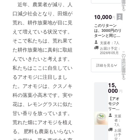
選
活動法人雪
近年、農業者が減り、人
択
す
る
浦あんばん
口減少社会となり、田畑が
10,000
ね理事長。
円
荒れ、耕作放棄地が目に見
このリターン
は、3000円のリ
えて増えている状況です。
ターンと同じ内
そこで私たちは、荒れ果て
容になります。
支援者：7人
感謝の気持ちを
お届け予定：
た耕作放棄地に真剣に取組
込めて、お礼状
こ
2026年05月
の
をお送りしま
リ
んでいきたいと考えます。
タ
す。
ー
ン
詳細を見る
私たちはここに自生してい
を
選
択
す
るアオモジに注目しまし
る
15,
た。アオモジは、クスノキ
000
円
科の落葉小高木です。実や
【アオ
花は、レモングラスに似た
モジク
リーム
甘い香りを放っています。
を贈り
支援
ます】
者：
荒れた畑にアオモジを植え
雪浦の
7人
アオモ
お届
る。 肥料も農薬もいらない
ジを
け予
使った
定：