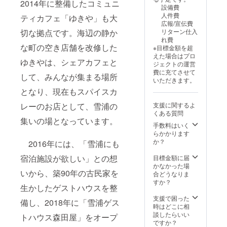
頂きま
2014年に整備したコミュニ
設備費
す。
人件費
ティカフェ「ゆきや」も大
広報/宣伝費
リターン仕入
切な拠点です。海辺の静か
れ費
な町の空き店舗を改修した
※目標金額を超
えた場合はプロ
ゆきやは、シェアカフェと
ジェクトの運営
費に充てさせて
して、みんなが集まる場所
いただきます。
となり、現在もスパイスカ
支援に関するよ
レーのお店として、雪浦の
くある質問
集いの場となっています。
手数料はいく
らかかります
か？
2016年には、「雪浦にも
宿泊施設が欲しい」との想
目標金額に届
かなかった場
いから、築90年の古民家を
合どうなりま
すか？
生かしたゲストハウスを整
支援で困った
備し、2018年に「雪浦ゲス
時はどこに相
談したらいい
トハウス森田屋」をオープ
ですか？