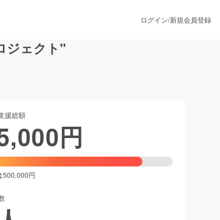
ログイン
/
新規会員登録
ロジェクト"
うすぐ公開されます
支援総額
プロダクト
5,000
円
ファッション
スポーツ
00,000円
数
ア
ソーシャルグッド
人