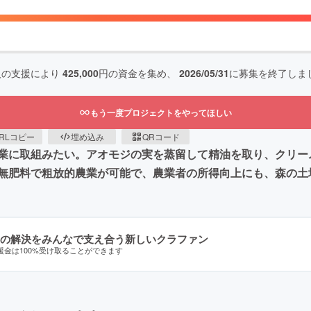
人の支援により
425,000
円の資金を集め、
2026/05/31
に募集を終了しま
もう一度プロジェクトをやってほしい
RLコピー
埋め込み
QRコード
業に取組みたい。アオモジの実を蒸留して精油を取り、クリー
無肥料で粗放的農業が可能で、農業者の所得向上にも、森の土
の解決をみんなで支え合う新しいクラファン
援金は100%受け取ることができます