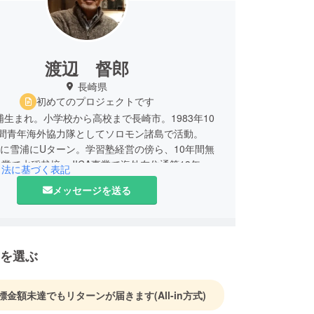
渡辺 督郎
長崎県
初めてのプロジェクトです
雪浦生まれ。小学校から高校まで長崎市。1983年10
年間青年海外協力隊としてソロモン諸島で活動。
4月に雪浦にUターン。学習塾経営の傍ら、10年間無
業で水稲栽培。JICA事業で海外在住通算13年。東
引法に基づく表記
災時には、（公社）青年海外協力協会の職員とし
メッセージを送る
沿岸自治体の震災支援活動に1年7カ月、2012年
浦に帰郷。2013年5月に西海市議会議員に。現在、
利活動法人雪浦あんばんね理事長。
を選ぶ
標金額未達でもリターンが届きます
(All-in方式)