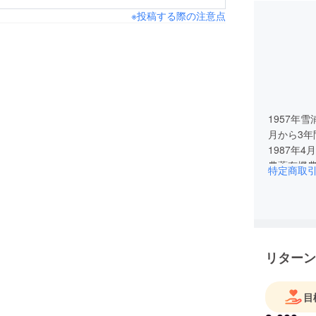
※投稿する際の注意点
1957年
月から3
1987年
農薬有機農
特定商取
日本大震
て、岩手県
11月に雪
特定非営
リターン
目