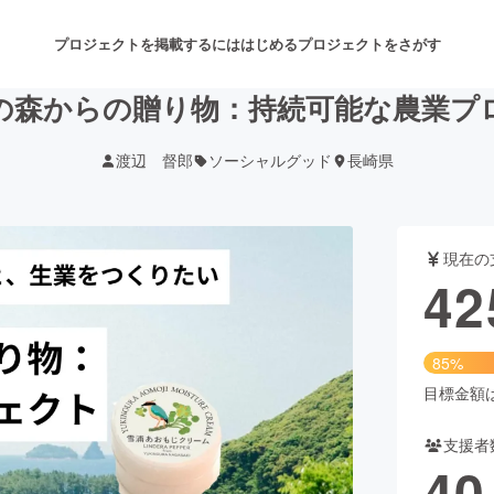
プロジェクトを掲載するには
はじめる
プロジェクトをさがす
の森からの贈り物：持続可能な農業プ
渡辺 督郎
ソーシャルグッド
長崎県
注目のリターン
注目の新着プロジェクト
募集終了が近いプロジェクト
も
現在の
音楽
舞台・パフォーマンス
42
ゲーム・サービス開発
フード・飲食店
85%
書籍・雑誌出版
アニメ・漫画
目標金額は5
支援者
チャレンジ
ビューティー・ヘルスケ
40