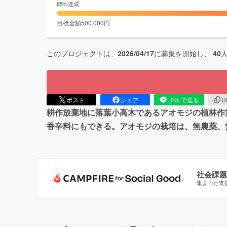
85
%達成
目標金額
500,000
円
このプロジェクトは、
2026/04/17
に募集を開始し、
40
ポスト
シェア
LINEで送る
U
耕作放棄地に落葉小高木であるアオモジの植林作
香辛料にもできる。アオモジの栽培は、無農薬、
社会課題
集まった支