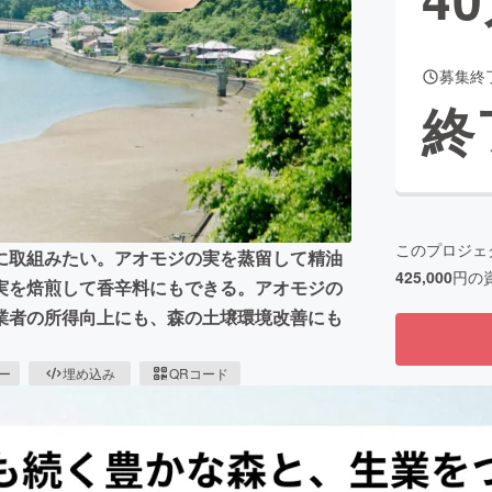
募集終
CAMPFIRE for Social Good
CAMPFIRE Creation
終
CAMPFIREふるさと納税
machi-ya
コミュニティ
このプロジェ
に取組みたい。アオモジの実を蒸留して精油
425,000
円の
実を焙煎して香辛料にもできる。アオモジの
業者の所得向上にも、森の土壌環境改善にも
ピー
埋め込み
QRコード