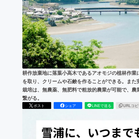
まちづくり・地域活性化
耕作放棄地に落葉小高木であるアオモジの植林作業
を取り、クリームや石鹸を作ることができる。また
栽培は、無農薬、無肥料で粗放的農業が可能で、農
繋がる。
ポスト
シェア
LINEで送る
URLコ