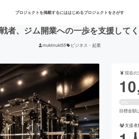
プロジェクトを掲載するには
はじめる
プロジェクトをさがす
挑戦者、ジム開業への一歩を支援して
mukimuki55
ビジネス・起業
注目のリターン
注目の新着プロジェクト
募集終了が近いプロジェクト
も
現在の
音楽
舞台・パフォーマンス
10
ゲーム・サービス開発
フード・飲食店
0%
書籍・雑誌出版
アニメ・漫画
目標金額は2
支援者
チャレンジ
ビューティー・ヘルスケ
1