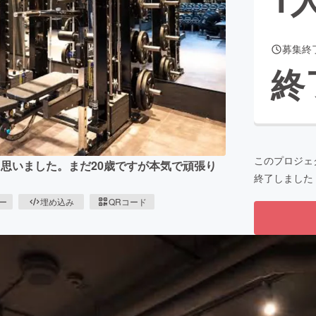
募集終
CAMPFIRE for Social Good
CAMPFIRE Creation
終
CAMPFIREふるさと納税
machi-ya
コミュニティ
このプロジェ
思いました。まだ20歳ですが本気で頑張り
終了しました
ピー
埋め込み
QRコード