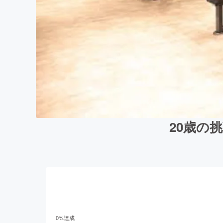
20歳の
0
%達成