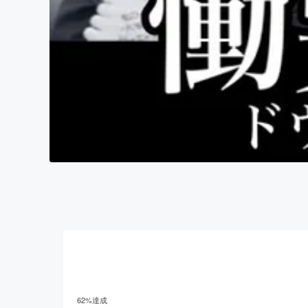
62
%達成