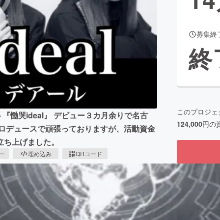
募集終
CAMPFIRE for Social Good
CAMPFIRE Creation
終
CAMPFIREふるさと納税
machi-ya
コミュニティ
このプロジェ
『慟哭ideal』 デビュー３カ月余りで名古
124,000
円の
プロデュースで頑張っておりますが、活動資金
立ち上げました。
ピー
埋め込み
QRコード