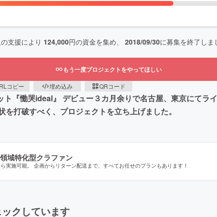
人の支援により
124,000
円の資金を集め、
2018/09/30
に募集を終了しま
もう一度プロジェクトをやってほしい
RLコピー
埋め込み
QRコード
ット『慟哭ideal』 デビュー３カ月余りで名古屋、東京にて
状を打破すべく、プロジェクトを立ち上げました。
領域特化型クラファン
から実施可能。 企画からリターン配送まで、すべてお任せのプランもあります！
ェックしています