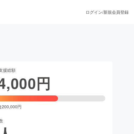
ログイン
/
新規会員登録
うすぐ公開されます
支援総額
プロダクト
4,000
円
ファッション
スポーツ
00,000円
数
ア
ソーシャルグッド
人