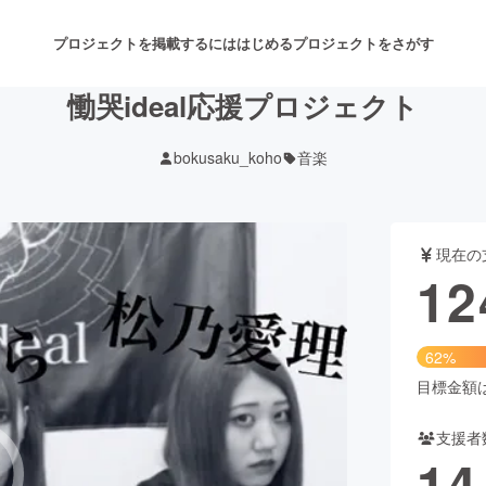
プロジェクトを掲載するには
はじめる
プロジェクトをさがす
慟哭ideal応援プロジェクト
bokusaku_koho
音楽
注目のリターン
注目の新着プロジェクト
募集終了が近いプロジェクト
も
現在の
音楽
舞台・パフォーマンス
12
ゲーム・サービス開発
フード・飲食店
62%
書籍・雑誌出版
アニメ・漫画
目標金額は2
支援者
チャレンジ
ビューティー・ヘルスケ
14