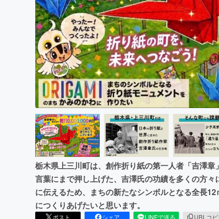
まちづくり・地域活性化
栃木県上三川町は、創作折り紙の第一人者「吉澤章」氏
言葉にまで押し上げた、吉澤氏の功績を多くの方々
に伝えるため、まちの新たなシンボルとなる全長1
につくりあげたいと思います。
ポスト
シェア
LINEで送る
URLコ