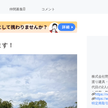
仲間募集
コメント
1
ます！
株式会社野
渡り建具
代目の2
ら提案・
https:/
要望を形
https:/
た家具や
特定商取