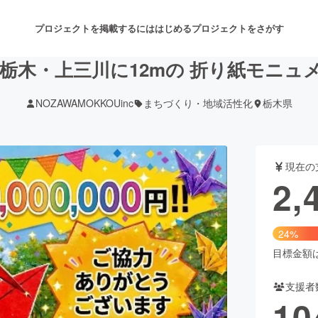
プロジェクトを掲載するには
はじめる
プロジェクトをさがす
ち】栃木・上三川に12mの 折り紙モニ
NOZAWAMOKKOUinc
まちづくり・地域活性化
栃木県
注目のリターン
注目の新着プロジェクト
募集終了が近いプロジェクト
も
現在の
音楽
舞台・パフォーマンス
2,
ゲーム・サービス開発
フード・飲食店
24%
書籍・雑誌出版
アニメ・漫画
目標金額は1
支援者
チャレンジ
ビューティー・ヘルスケ
10