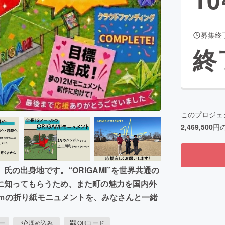
募集終
CAMPFIRE for Social Good
CAMPFIRE Creation
終
CAMPFIREふるさと納税
machi-ya
コミュニティ
このプロジェ
2,469,500
円
の出身地です。“ORIGAMI”を世界共通の
に知ってもらうため、また町の魅力を国内外
2ｍの折り紙モニュメントを、みなさんと一緒
ピー
埋め込み
QRコード