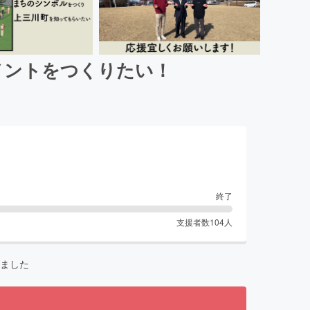
ュメントをつくりたい！
終了
支援者数
104
人
ました