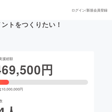
ログイン
/
新規会員登録
ュメントをつくりたい！
うすぐ公開されます
支援総額
プロダクト
469,500
円
ファッション
スポーツ
0,000,000円
数
ア
ソーシャルグッド
4
人