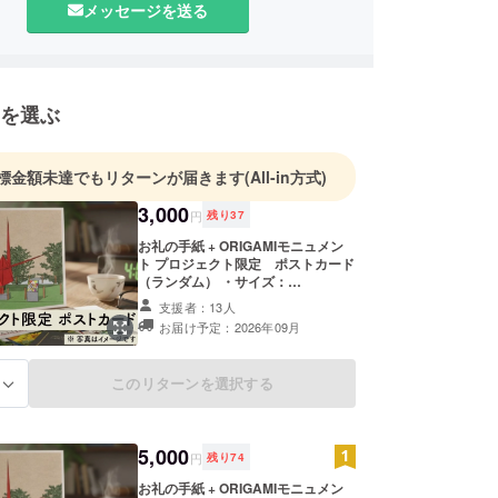
メッセージを送る
を選ぶ
標金額未達でもリターンが届きます
(All-in方式)
3,000
円
残り
37
お礼の手紙 + ORIGAMIモニュメン
ト プロジェクト限定 ポストカード
（ランダム） ・サイズ：
10cm×14.8cm ・枚数：1枚
支援者：13人
お届け予定：2026年09月
このリターンを選択する
る
5,000
円
残り
74
お礼の手紙 + ORIGAMIモニュメン