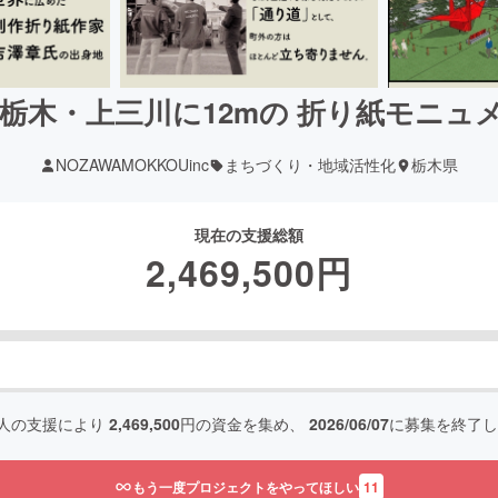
ち】栃木・上三川に12mの 折り紙モニ
NOZAWAMOKKOUinc
まちづくり・地域活性化
栃木県
現在の支援総額
2,469,500
円
人の支援により
2,469,500
円の資金を集め、
2026/06/07
に募集を終了し
もう一度プロジェクトをやってほしい
11