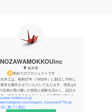
NOZAWAMOKKOUinc
栃木県
初めてのプロジェクトです
沢木工は、昭和27年（1952年）に創立し70年に
・家具を製作させていただいております。現在は3
人の兄弟が受け継いだ技術と経験を活かし、設計か
製作・納品まで全てを行うことでお客様が求めるご
/nozawa-mokkou.co.jp
にします。ひとつひとつ丁寧に製作し、温もり溢れ
/www.instagram.com/origami_monument/?hl=ja
空間をお届けしています。
引法に基づく表記