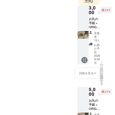
方式)
るご要望を
3,0
形にしま
残り37
00
円
す。ひとつ
お礼の
ひとつ丁寧
手紙 +
に製作し、
ORIGA
温もり溢れ
MIモ
支援
ニュメ
た家具や空
者：
ント プ
13人
間をお届け
ロジェ
お届
していま
クト限
け予
定 ポ
定：
す。
スト
2026
年09
カード
こ
月
（ラン
の
リ
ダム）
タ
ー
・サイ
ン
詳細を見る
を
ズ：
選
択
10cm×
す
る
14.8cm
5,0
・枚
残り74
数：1枚
00
円
お礼の
手紙 +
ORIGA
MIモ
支援