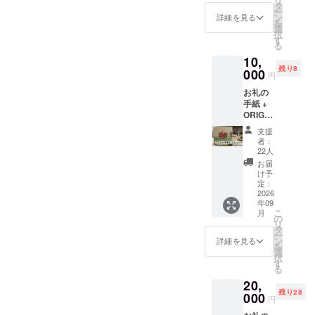
リ
利
タ
ー
（小）
ン
詳細を見る
を
掲載し
選
択
たチラ
す
る
シは下
10,
野新聞
残り8
の上三
000
円
川地域
お礼の
に折り
手紙 +
込みま
ORIGA
す。 チ
MIモ
ラシに
支援
ニュメ
は支援
者：
ント プ
者様の
22人
ロジェ
お名前
お届
クト限
（ニッ
け予
定 ポ
クネー
定：
スト
2026
ム）ま
年09
カード
たは企
こ
月
・サイ
業名を
の
リ
ズ
掲載し
タ
ー
10cm×
ます。
ン
詳細を見る
を
14.8cm
・掲載
選
択
・枚数
方法：
す
る
3枚 ※こ
文字の
20,
のリ
み、ロ
残り28
ターン
000
ゴ／バ
円
は5000
ナーの