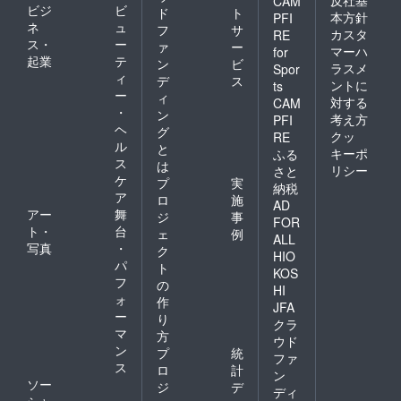
反社基
CAM
ビジ
ビ
て頂き
ド
ト
本方針
PFI
ます。
ネ
ュ
フ
サ
カスタ
RE
ス・
ー
ァ
ー
マーハ
for
起業
テ
ン
ビ
ラスメ
Spor
ィ
デ
ス
ントに
ts
ー
ィ
対する
CAM
・
ン
考え方
PFI
ヘ
グ
クッ
RE
ル
と
キーポ
ふる
ス
は
リシー
さと
ケ
プ
実
納税
ア
ロ
施
AD
アー
舞
ジ
事
FOR
ト・
台
ェ
例
ALL
写真
・
ク
HIO
パ
ト
KOS
フ
の
HI
ォ
作
JFA
ー
り
クラ
マ
方
ウド
ン
プ
統
ファ
ス
ロ
計
ン
ソー
ジ
デ
ディ