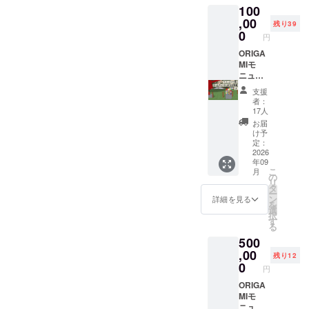
100
野新聞
み、ロ
の上三
,00
ゴ／バ
残り39
川地域
ナーの
0
円
に折り
掲載は
込みま
ORIGA
不可 ・
す。 チ
MIモ
掲載サ
ラシに
ニュメ
イズ：
は支援
ント プ
中
支援
者様の
ロジェ
（9×3.5
者：
お名前
クト
ｃｍ程
17人
（ニッ
ネーム
度）※寸
お届
クネー
プレー
法は多
け予
ム）ま
ト
少前後
定：
たは企
（小）
2026
する可
年09
業名を
【お名
能性が
こ
月
掲載し
前掲
ござい
の
リ
ます。
載】 ＋
ます。
タ
ー
・掲載
ORIGA
・支援
ン
詳細を見る
を
方法：
MIモ
時、必
選
択
文字の
ニュメ
ず備考
す
る
み、ロ
ントク
欄に希
500
ゴ／バ
ラウド
望され
ナーの
ファン
,00
るお名
残り12
掲載は
ディン
前をご
0
円
不可 ・
グ協賛
記入く
掲載サ
チラシ
ORIGA
ださ
イズ：
に名前
MIモ
い。
大
を掲載
ニュメ
※2026