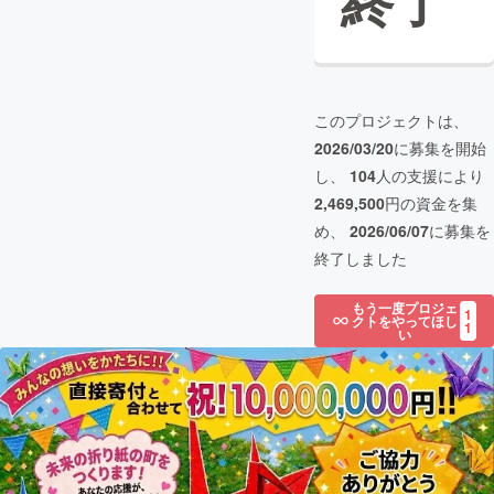
終了
このプロジェクトは、
2026/03/20
に募集を開始
し、
104
人の支援により
2,469,500
円の資金を集
め、
2026/06/07
に募集を
終了しました
もう一度プロジェ
1
クトをやってほし
1
い