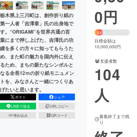
0
円
まちづくり・地域活性化
栃木県上三川町は、創作折り紙の
第一人者「吉澤章」氏の出身地で
CAMPFIRE for Social Good
CAMPFIRE Creation
す。“ORIGAMI”を世界共通の言
24%
CAMPFIREふるさと納税
machi-ya
コミュニティ
葉にまで押し上げた、吉澤氏の功
目標金額は
10,000,000円
績を多くの方々に知ってもらうた
め、また町の魅力を国内外に伝え
支援者数
るため、まちの新たなシンボルと
104
なる全長12ｍの折り紙モニュメン
トを、みなさんと一緒につくりあ
人
げたいと思います。
ポスト
シェア
LINEで送る
URLコピー
埋め込み
QRコード
募集終了まで残
り