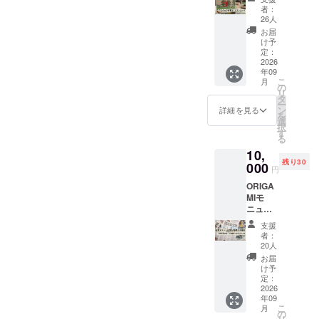
ニュメ
者：
ント プ
26人
ロジェ
お届
クト限
け予
定 ポ
定：
スト
2026
年09
カード
こ
月
・サイ
の
リ
ズ：
タ
ー
10cm×
ン
詳細を見る
を
14.8cm
選
択
・枚
す
る
数：3枚
10,
残り30
000
円
ORIGA
MIモ
ニュメ
ントク
支援
ラウド
者：
ファン
20人
ディン
お届
グ協賛
け予
チラシ
定：
に名前
2026
年09
を掲載
こ
月
する権
の