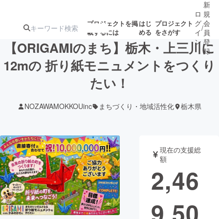
新
ロ
規
グ
会
プロジェクトを掲
はじ
プロジェクト
/
載するには
める
をさがす
イ
員
ン
登
【ORIGAMIのまち】栃木・上三川に
録
12mの 折り紙モニュメントをつくり
たい！
人気のプロ
注目のリ
注目の新着プロ
募集終了が近いプ
もうすぐ公開
ジェクト
ターン
ジェクト
ロジェクト
されます
NOZAWAMOKKOUinc
まちづくり・地域活性化
栃木県
アート・写真
音楽
現在の支援総
テクノロジー・ガジェット
ゲーム・サ
額
2,46
映像・映画
書籍・雑誌
9,50
ビジネス・起業
チャレンジ