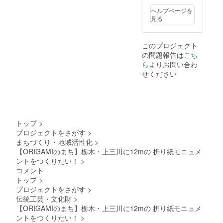
ントク
きませ
りま
ヘルプページを
ラウド
ん ・掲
す。 ・
見る
ファン
載サイ
掲載方
ディン
ズ：中
法：文
グ協賛
（横
字の
このプロジェクト
チラシ
19×X 高
み、ロ
の問題報告は
に名前
さ13ｃ
ゴ／バ
こち
を掲載
ｍ程
ナーの
ら
よりお問い合わ
する権
度） ・
掲載は
せください
利
支援
不可
（小）
時、必
※フォン
掲載し
ず備考
ト・会
たチラ
欄に希
社形態
シは下
望され
の表記
野新聞
るお名
は統一
トップ
>
の上三
前をご
させて
プロジェクトをさがす
>
川地域
記入く
頂きま
まちづくり・地域活性化
>
に折り
ださ
す ※
込みま
い。
色の選
【ORIGAMIのまち】栃木・上三川に12mの 折り紙モニュメ
す。 チ
②ORIG
択はで
ントをつくりたい！
>
ラシに
AMIモ
きませ
コメント
は支援
ニュメ
ん ・掲
トップ
>
者様の
ントク
載サイ
プロジェクトをさがす
>
お名前
ラウド
ズ：大
（ニッ
ファン
（横35×
伝統工芸・文化財
>
クネー
ディン
高さ16
【ORIGAMIのまち】栃木・上三川に12mの 折り紙モニュメ
ム）ま
グ協賛
ｃｍ程
ントをつくりたい！
>
たは企
チラシ
度） ・