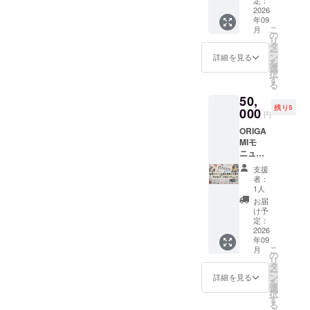
作に使
※お名前
に名前
2026
用させ
が掲載
年09
を掲載
て頂き
された
こ
月
する権
ます。
の
チラシ
リ
利
タ
はお送
ー
（中）
ン
詳細を見る
りさせ
を
掲載し
選
て頂き
択
たチラ
す
ます。
る
シは下
50,
野新聞
残り5
の上三
000
円
川地域
ORIGA
に折り
MIモ
込みま
ニュメ
す。 チ
ントク
ラシに
支援
ラウド
は支援
者：
ファン
者様の
1人
ディン
お名前
お届
グ協賛
（ニッ
け予
チラシ
クネー
定：
に名前
2026
ム）ま
年09
を掲載
たは企
こ
月
する権
業名を
の
リ
利
掲載し
タ
ー
（大）
ます。
ン
詳細を見る
を
掲載し
・掲載
選
択
たチラ
方法：
す
る
シは下
文字の