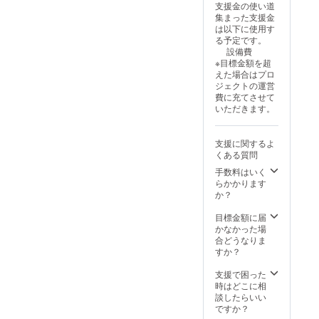
支援金の使い道
の表記
（多目
載】 支
集まった支援金
は統一
的広
援者様
は以下に使用す
させて
場） ・
のお名
る予定です。
頂きま
掲載期
前
設備費
す ※
間：設
（ニッ
※目標金額を超
色の選
置から
クネー
えた場合はプロ
択はで
半永久
ム）を
ジェクトの運営
きませ
的に残
掲載し
費に充てさせて
ん ・掲
りま
ます。
いただきます。
載サイ
す。 ・
・設置
ズ：小
掲載方
場所：
（横11×
法：文
栃木県
支援に関するよ
高さ5ｃ
字の
河内郡
くある質問
ｍ程
み、ロ
上三川
度） ・
ゴ／バ
町大字
手数料はいく
支援
ナーの
上蒲生
らかかります
時、必
掲載は
127番地
か？
ず備考
不可
1 いき
欄に希
※フォン
いきプ
目標金額に届
望され
ト・会
ラザ
かなかった場
るお名
社形態
（多目
合どうなりま
前をご
の表記
的広
すか？
記入く
は統一
場） ・
ださ
させて
掲載期
支援で困った
い。
頂きま
間：設
時はどこに相
②ORIG
す ※
置から
談したらいい
AMIモ
色の選
半永久
ですか？
ニュメ
択はで
的に残