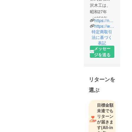
沢木工は、
昭和27年
（1952年）
https://nozawa-mokkou.co.jp
に創立し70
https://www.instagram.com/origami_monument/?hl=ja
年に渡り建
特定商取引
法に基づく
具・家具を
表記
製作させて
メッセー
いただいて
ジを送る
おります。
現在は3代目
の2人の兄弟
が受け継い
リターンを
だ技術と経
選ぶ
験を活か
し、設計か
ら提案・製
目標金額
作・納品ま
未達でも
で全てを行
リターン
が届きま
うことでお
す
(All-in
客様が求め