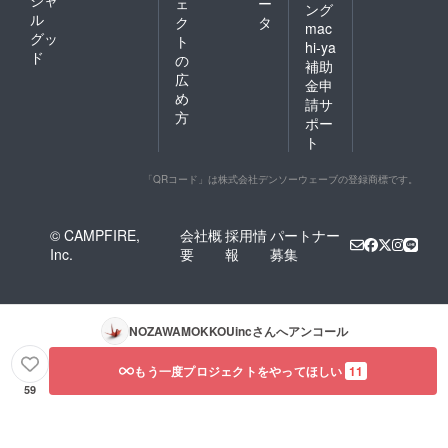
シャ
ェ
ー
ング
ル
ク
タ
mac
グッ
ト
hi-ya
ド
の
補助
広
金申
め
請サ
方
ポー
ト
「QRコード」は株式会社デンソーウェーブの登録商標です。
© CAMPFIRE,
会社概
採用情
パートナー
Inc.
要
報
募集
NOZAWAMOKKOUinc
さんへアンコール
もう一度プロジェクトをやってほしい
11
59