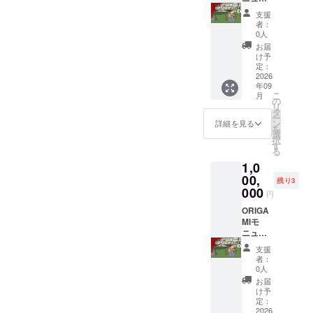
（25×4.
する権
ント プ
年9月秋
支援
5ｃｍ程
利
ロジェ
頃の新
者：
度）※寸
（小）
クト
聞に1回
0人
法は多
①ORIG
ネーム
※お名前
お届
少前後
AMIモ
プレー
が掲載
け予
する可
ニュメ
ト
された
定：
能性が
ント プ
（中）
2026
チラシ
年09
ござい
ロジェ
【お名
はお送
こ
月
ます。
クト
前掲
りさせ
の
リ
・支援
ネーム
載】 ＋
て頂き
タ
ー
時、必
プレー
ORIGA
ます。
ン
詳細を見る
を
ず備考
ト
MIモ
選
択
欄に希
（小）
ニュメ
す
る
望され
【お名
ントク
1,0
るお名
前掲
ラウド
前をご
載】 支
ファン
00,
残り3
記入く
援者様
ディン
000
円
ださ
のお名
グ協賛
い。
前
チラシ
ORIGA
※2026
（ニッ
に名前
MIモ
年9月秋
クネー
を掲載
ニュメ
頃の新
ム）を
する権
ント プ
支援
聞に1回
掲載し
利
ロジェ
者：
※お名前
ます。
（中）
クト
0人
が掲載
・設置
①ORIG
ネーム
お届
された
場所：
AMIモ
プレー
け予
チラシ
栃木県
ニュメ
ト(大)
定：
はお送
河内郡
ント プ
【お名
2026