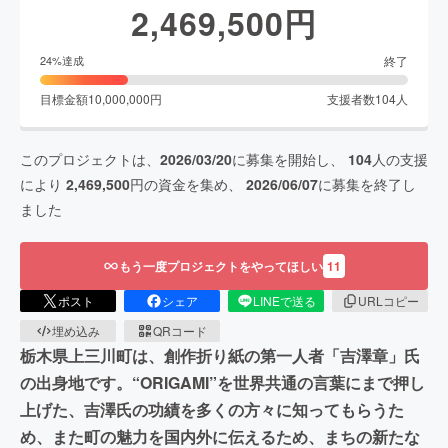
2,469,500
円
終了
24
%達成
目標金額
10,000,000
円
支援者数
104
人
このプロジェクトは、
2026/03/20
に募集を開始し、
104
人の支援
により
2,469,500
円の資金を集め、
2026/06/07
に募集を終了し
ました
もう一度プロジェクトをやってほしい
11
ポスト
シェア
LINEで送る
URLコピー
埋め込み
QRコード
栃木県上三川町は、創作折り紙の第一人者「吉澤章」氏
の出身地です。“ORIGAMI”を世界共通の言葉にまで押し
上げた、吉澤氏の功績を多くの方々に知ってもらうた
め、また町の魅力を国内外に伝えるため、まちの新たな