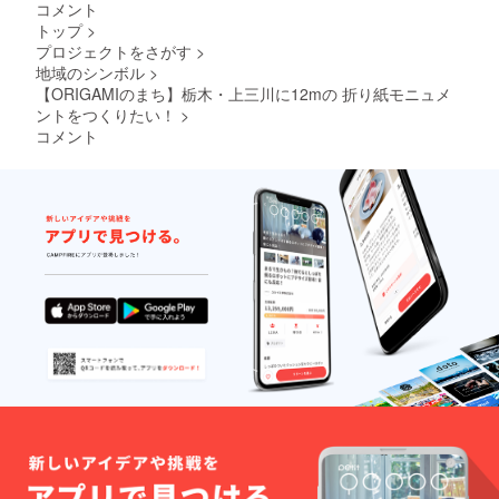
コメント
業名を
に名前
支援
トップ
>
掲載し
を掲載
時、必
プロジェクトをさがす
>
ます。
する権
ず備考
・掲載
利
欄に希
地域のシンボル
>
方法：
（中）
望され
【ORIGAMIのまち】栃木・上三川に12mの 折り紙モニュメ
文字の
掲載し
るお名
ントをつくりたい！
>
み、ロ
たチラ
前をご
コメント
ゴ／バ
シは下
記入く
ナーの
野新聞
ださ
掲載は
の上三
い。
不可 ・
川地域
②ORIG
掲載サ
に折り
AMIモ
イズ：
込みま
ニュメ
小
す。 チ
ントク
（6×X1.
ラシに
ラウド
8ｃｍ程
は支援
ファン
度）※寸
者様の
ディン
法は多
お名前
グ協賛
少前後
（ニッ
チラシ
する可
クネー
に名前
能性が
ム）ま
を掲載
ござい
たは企
する権
ます。
業名を
利
・支援
掲載し
（大）
時、必
ます。
掲載し
ず備考
・掲載
たチラ
欄に希
方法：
シは下
望され
文字の
野新聞