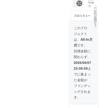
年09
りさせ
上三川
ロジェ
前掲
こ
月
て頂き
町大字
クト
載】 ＋
の
リ
ます。
上蒲生
ネーム
ORIGA
タ
ー
127番地
プレー
MIモ
ン
詳細を見る
を
1 いき
ト
ニュメ
選
択
いきプ
（中）
ントク
す
る
ラザ
【お名
ラウド
このプロ
（多目
前掲
ファン
ジェクト
的広
載】 支
ディン
場） ・
援者様
グ協賛
は、
All-In方
掲載期
のお名
チラシ
式
です。
間：設
前
に名前
置から
（ニッ
を掲載
目標金額に
半永久
クネー
する権
関わらず、
的に残
ム）を
利
りま
掲載し
（大）
2026/06/07
す。 ・
ます。
①ORIG
23:59:59
ま
掲載方
・設置
AMIモ
法：文
場所：
ニュメ
でに集まっ
字の
栃木県
ント プ
た金額が
み、ロ
河内郡
ロジェ
ゴ／バ
上三川
クト
ファンディ
ナーの
町大字
ネーム
ングされま
掲載は
上蒲生
プレー
不可
127番地
ト
す。
※フォン
1 いき
（大）
ト・会
いきプ
【お名
社形態
ラザ
前掲