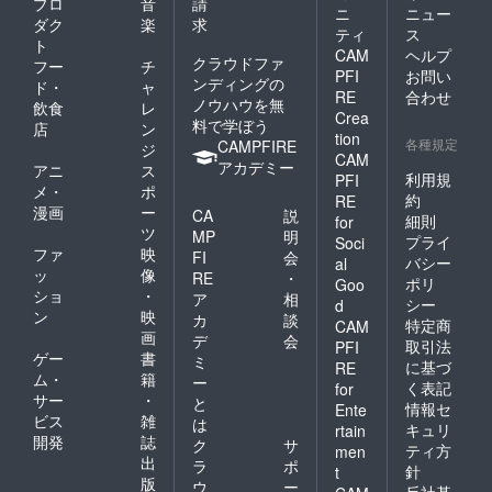
プロ
音
請
ニ
ニュー
年9月秋
5ｃｍ程
ダク
楽
求
頃の新
度）※寸
ティ
ス
ト
聞に1回
法は多
CAM
ヘルプ
クラウドファ
フー
チ
※お名前
少前後
PFI
お問い
ンディングの
が掲載
する可
ド・
ャ
RE
合わせ
された
能性が
ノウハウを無
飲食
レ
Crea
チラシ
ござい
料で学ぼう
店
ン
はお送
ます。
tion
各種規定
CAMPFIRE
ジ
りさせ
・支援
CAM
アカデミー
アニ
ス
て頂き
時、必
利用規
PFI
ます。
ず備考
メ・
ポ
約
RE
欄に希
漫画
ー
CA
説
細則
for
望され
ツ
MP
明
プライ
Soci
るお名
ファ
映
FI
会
前をご
バシー
al
ッ
像
RE
・
記入く
ポリ
Goo
ショ
・
ださ
ア
相
シー
d
い。
ン
映
カ
談
特定商
CAM
※2026
画
デ
会
取引法
PFI
年9月秋
ゲー
書
ミ
頃の新
に基づ
RE
ム・
籍
ー
聞に1回
く表記
for
サー
・
※お名前
と
情報セ
Ente
が掲載
ビス
雑
は
キュリ
rtain
された
開発
誌
ク
サ
ティ方
men
チラシ
出
ラ
ポ
針
はお送
t
版
ウ
ー
りさせ