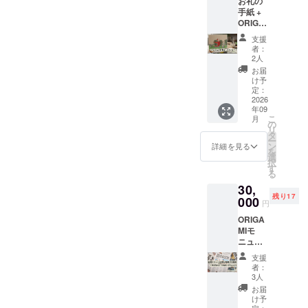
お礼の
円と同
掲載は
手紙 +
じ内容
不可 ・
ORIGA
です。
掲載サ
MIモ
支援金
イズ：
支援
ニュメ
は大事
小
者：
ント プ
にモ
（6×X1.
2人
ロジェ
ニュメ
8ｃｍ程
お届
クト限
ント制
度）※寸
け予
定 ポ
作に使
定：
法は多
スト
2026
用させ
少前後
年09
カード
て頂き
する可
こ
月
・サイ
ます。
の
能性が
リ
ズ
タ
ござい
ー
10cm×
ン
ます。
詳細を見る
を
14.8cm
選
・支援
択
・枚数
す
時、必
る
3枚 ※こ
ず備考
30,
のリ
欄に希
残り17
ターン
000
望され
円
は5000
るお名
ORIGA
円と同
前をご
MIモ
じ内容
記入く
ニュメ
です。
ださ
ントク
支援金
い。
支援
ラウド
は大事
※2026
者：
ファン
にモ
3人
年9月秋
ディン
ニュメ
頃の新
お届
グ協賛
ント制
け予
聞に1回
チラシ
定：