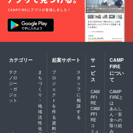
るお名
み、ロ
の上三
前をご
ゴ／バ
川地域
記入く
ナーの
に折り
ださ
掲載は
込みま
い。
不可 ・
す。 チ
※2026
掲載サ
ラシに
年9月秋
イズ：
は支援
頃の新
中
者様の
聞に1回
（9×3.5
お名前
※お名前
ｃｍ程
（ニッ
が掲載
度）※寸
クネー
された
法は多
ム）ま
カテゴリー
起案サポート
サ
CAMP
チラシ
少前後
たは企
はお送
する可
業名を
ー
FIRE
りさせ
能性が
掲載し
テク
ま
プ
ス
ビ
につい
て頂き
ござい
ます。
ノロ
ち
ロ
タ
ス
て
ます。
ます。
・掲載
ジー
づ
ジ
ッ
・支援
方法：
・ガ
く
ェ
フ
時、必
文字の
CAM
CAMP
ず備考
み、ロ
ジェ
り
ク
に
PFI
FIREと
欄に希
ゴ／バ
ット
・
ト
相
RE
は
望され
ナーの
地
を
談
CAM
あんし
るお名
掲載は
域
作
す
前をご
不可 ・
PFI
ん・安
活
る
る
記入く
掲載サ
RE
全への
性
資
ださ
イズ：
コ
取り組
い。
大
化
料
ミュ
み
※2026
（25×4.