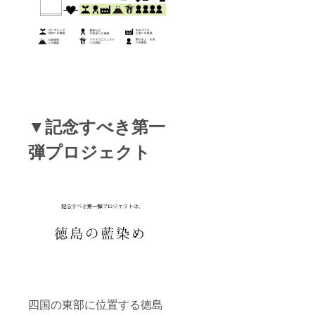
（ゴム
言われ
ン生地
糸、伸
ていま
のソッ
縮糸を
す。 →
クスを
除く）
足の疲
履きた
※送料/
れを楽
い方
税込 こ
に自然
んな方
に癒し
におす
たい方
すめ！
→日本
藍染め
が世界
はお肌
に誇る
▼記念すべき第一
のケ
最高級
ア・紫
の本藍
弾プロジェクト
外線の
染めと
カッ
オーガ
ト・防
ニック
虫、冷
コット
え性、
ン生地
あせも
のソッ
などの
クスを
効能が
履きた
あると
い方
言われ
ていま
す。 →
足の疲
れを楽
四国の東部に位置する徳島
に自然