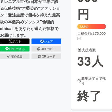
ミレニアル世代×日本が世界に誇
円
る伝統技術"本藍染め"ファッショ
まちづくり・地域活性化
ン！受注生産で価格を抑えた最高
級の本藍染めソックス"倫理的
CAMPFIRE for Social Good
CAMPFIRE Creation
133%
ethical"をあなたが選んだ価格で
CAMPFIREふるさと納税
machi-ya
コミュニティ
目標金額は75,000
お届けします。
円
ポスト
シェア
LINEで送る
URLコピー
支援者数
33
人
埋め込み
QRコード
募集終了まで残
り
終了