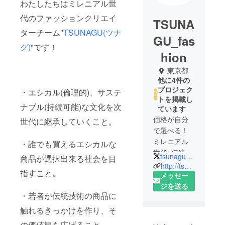
わたしたちはミレニアル世
代のファッションクリエイ
TSUNA
ターチーム"
TSUNAGU(ツナ
GU_fas
グ)
"です！
hion
東京都
他に4件の
プロジェク
・エシカル(倫理的)、サステ
トを掲載し
ナブル(持続可能)な文化を次
ています
価格が自分
世代に継承していくこと。
で選べる！
ミレニアル
・誰でも買えるエシカルな
世代×伝統技
tsunagu_fashion
商品が選択出来る社会を目
術ファッ
http://tsunagu-fashion.com
指すこと。
ション
メッセー
ジを送る
・若者が伝統技術の商品に
触れるきっかけを作り、そ
の価値観を広げること。