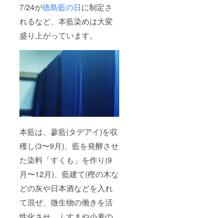
7/24が
徳島藍の日
に制定さ
れるなど、本藍染めは大変
盛り上がっています。
本藍は、蓼藍(タデアイ)を収
穫し(3〜9月)、藍を発酵させ
た染料「すくも」を作り(9
月〜12月)、藍建て(樫の木な
どの灰や日本酒などを入れ
て混ぜ、微生物の働きを活
性化させ、ふすまや小麦の