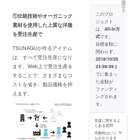
を
のケ
に自然
ビー・
ステッ
選
て質問
細かく
よく、
ビー サ
択
ア・紫
に癒し
メン
カー ・
す
出来た
共有さ
やさし
イズ：
る
外線の
たい方
ズ）】
第二回
り、お
このプロ
せてい
く包ん
メンズ
①伝統技術やオーガニック
カッ
→日本
独自ア
コラボ
話出来
ただき
でくれ
FREE（
ト・防
ジェクト
が世界
プリ開
商品開
たりし
ます。
素材を使用した上質な洋服
る機能
25cm-
虫、冷
に誇る
発を含
発の参
ま
は、
All-In方
特殊な
性に定
27cm）
え性、
最高級
めた、
加 / 投票
す。）
を受注生産で
ゴムで
評のあ
素材：
あせも
式
です。
の本藍
長期的
権 ・商
・お届
口ゴム
るオー
オーガ
などの
染めと
なビジ
品の進
けまで
目標金額に
の負担
ガニッ
ニック
効能が
オーガ
ネスに
TSUNAGUが作るアイテム
行共有
の期
をなく
クコッ
コット
あると
関わらず、
ニック
つなが
グルー
間、藍
し、力
トン
ン100%
言われ
コット
は、すべて受注生産になり
る価格
プご招
と一緒
2018/10/20
のかか
100%の
（ゴム
ていま
ン生地
です。
待（進
に愛着
るかか
ソック
糸、伸
ます。Web上で受注生産を
す。 →
23:59:59
ま
のソッ
・徳島
行状況
も何倍
とはパ
スで
縮糸を
足の疲
クスを
県立城
につい
にも
でに集まっ
イル編
す。 カ
することで、さまざまなコ
除く）
れを楽
履きた
西高等
て質問
なって
みでや
ラー：
※送料/
に自然
た金額が
い
学校
出来た
育って
ストを省き、製品価格を抑
さしく
オフホ
税込 こ
に癒し
本藍染
り、お
いくよ
ファンディ
カ
ワイト
んな方
たい方
めソッ
話出来
えます。
うな、
バー。
サイ
におす
→日本
ングされま
クス ・
たりし
制作の
足の特
ズ：レ
すめ！
が世界
手書き
ま
過程を
す。
徴を把
ディー
藍染め
に誇る
のお礼
す。）
細かく
握し、
ス
はお肌
最高級
メッ
・お届
共有さ
驚くほ
FREE（
のケ
の本藍
セージ&
けまで
せてい
ど心地
22cm-
ア・紫
支援に関するよ
染めと
ステッ
の期
ただき
よく、
24cm）
外線の
くある質問
オーガ
カー ・
間、藍
ます。
やさし
素材：
カッ
ニック
第二回
と一緒
手数料はいく
特殊な
く包ん
オーガ
ト・防
コット
コラボ
に愛着
らかかります
ゴムで
でくれ
ニック
虫、冷