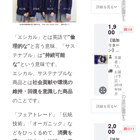
格で購
タ
ー
入が出
ン
詳細を見る
を
来る、
選
択
TSUNA
す
る
GUから
1,9
の贈り
残り8
物で
00
円
す。 ※
「エシカル」とは英語で
"倫
【追加
原価の
リター
理的な"
と言う意味、「サス
詳細は
ン】
プロ
テナブル」は
"持続可能
【ミラ
ジェク
支援
イの種
トペー
者：
な"
という意味です。
｜原価
ジにて
7人
価格 / 本
ご確認
お届
エシカル、サステナブルな
物を試
くださ
け予
してみ
い ・
定：
商品とは
社会貢献や環境の
たい方
2019
オーガ
年04
に（ネ
維持・回復を意識した商品
ニック
こ
月
イ
コット
の
リ
のことです。
ビー・
ン100%
タ
ー
無
ソック
ン
詳細を見る
を
地）】
ス ・お
選
択
「フェアトレード」「伝統
原価価
届けま
す
る
格で購
での期
技術」「オーガニック」な
2,0
入が出
間、藍
残り11
来る、
00
と一緒
どをひっくるめて、
消費を
円
TSUNA
に愛着
【追加
GUから