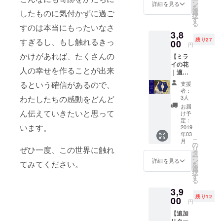
に（ネ
徳島県
ン
す。）
詳細を見る
握し、
ディー
したい
を
イ
立城西
選
・お届
したものに気付かずに過ご
驚くほ
ス
方 →心
択
ビー・
高等学
す
けまで
ど心地
FREE（
地よい
る
無地・
すのは本当にもったいなさ
校 本
の期
よく、
22cm-
オーガ
3,8
メン
藍染め
間、藍
やさし
24cm）
ニック
残り27
すぎるし、もし触れるきっ
ズ）】
00
ソック
と一緒
く包ん
円
素材：
コット
このプ
ス ・手
に愛着
でくれ
オーガ
ンの
かけがあれば、たくさんの
【ミラ
ロジェ
書きの
も何倍
る機能
ニック
ソック
イの花
クトに
お礼
にも
性に定
コット
人の幸せを作ることが出来
スを履
｜適正
無償で
メッ
なって
評のあ
ン100%
きたい
価格 / こ
かか
セージ
育って
るという確信があるので、
るソッ
支援
（ゴム
方
のプロ
わって
・商品
いくよ
者：
クスで
糸、伸
ジェク
くだ
の進行
3人
わたしたちの感動をどんど
うな、
す。 カ
縮糸を
トに共
さって
共有グ
制作の
お届
ラー：
除く）
感して
ん伝えていきたいと思って
いるみ
ループ
け予
過程を
ネイ
※送料/
いただ
なさま
定：
ご招待
細かく
ビー サ
税込 こ
います。
ける方
2019
に、お
（進行
共有さ
イズ：
んな方
年03
に（ネ
礼が出
状況に
せてい
メンズ
におす
こ
月
イ
来る価
の
ついて
ただき
FREE（
すめ！
リ
ぜひ一度、この世界に触れ
ビー）
格で
タ
質問出
ます。
25cm-
藍染め
ー
】 この
す。 ・
ン
来た
詳細を見る
特殊な
27cm）
てみてください。
はお肌
を
プロ
徳島県
選
り、お
ゴムで
素材：
のケ
択
ジェク
立城西
す
話出来
口ゴム
オーガ
ア・紫
る
トに無
高等学
たりし
の負担
ニック
外線の
3,9
償でか
校 本
ま
をなく
コット
カッ
残り12
かわっ
00
藍染め
す。）
し、力
円
ン100%
ト・防
てくだ
ソック
・お届
のかか
（ゴム
虫、冷
【追加
さって
ス ・手
けまで
るかか
糸、伸
え性、
リター