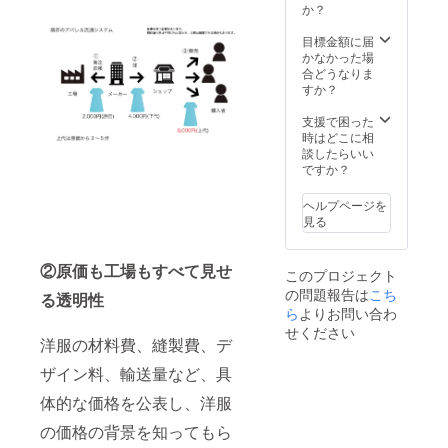
ン生地
商品開
も何倍
か？
口ゴム
る機能
コット
え性、
のソッ
発の参
にも
の負担
性に定
ン100%
あせも
クスを
加 / 投票
なって
目標金額に届
をなく
評のあ
（ゴム
などの
履きた
権 ・商
育って
かなかった場
し、力
るオー
糸、伸
効能が
い方
品の進
いくよ
合どうなりま
のかか
ガニッ
縮糸を
あると
行共有
うな、
すか？
るかか
クコッ
除く）
言われ
グルー
制作の
とはパ
トン
※送料/
ていま
プご招
過程を
支援で困った
イル編
100%の
税込 こ
す。 →
待（進
細かく
時はどこに相
みでや
ソック
んな方
足の疲
行状況
共有さ
談したらいい
さしく
スで
におす
れを楽
につい
せてい
ですか？
カ
す。 カ
すめ！
に自然
て質問
ただき
バー。
ラー：
→足の
に癒し
出来た
ます。
足の特
ネイ
ヘルプページを
疲れを
たい方
り、お
特殊な
徴を把
ビー サ
見る
楽に自
→日本
話出来
ゴムで
握し、
イズ：
然に癒
が世界
たりし
口ゴム
驚くほ
レ
したい
に誇る
ま
の負担
ど心地
ディー
②原価も工場もすべて見せ
方 →心
最高級
このプロジェクト
す。）
をなく
よく、
ス
地よい
の本藍
の問題報告は
こち
・お届
し、力
る透明性
やさし
FREE（
オーガ
染めと
けまで
ら
よりお問い合わ
のかか
く包ん
22cm-
ニック
オーガ
の期
るかか
でくれ
せください
24cm）
コット
ニック
間、藍
洋服の材料費、縫製費、デ
とはパ
る機能
素材：
ン生地
コット
と一緒
イル編
性に定
オーガ
のソッ
ン生地
ザイン料、輸送量など、具
に愛着
みでや
評のあ
ニック
クスを
のソッ
も何倍
さしく
るオー
コット
履きた
クスを
体的な価格を公表し、洋服
にも
カ
ガニッ
ン100%
い方
履きた
なって
バー。
クコッ
（ゴム
の価格の背景を知ってもら
い
育って
足の特
トン
糸、伸