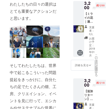
ン100%
3,2
入が出
での期
ます。
わたしたちの日々の選択は
やさし
（ゴム
残り50
来る、
00
間、藍
特殊な
く包ん
円
糸、伸
TSUNA
とても重要なアクションだ
と一緒
ゴムで
でくれ
縮糸を
【ミラ
GUから
に愛着
口ゴム
る機能
除く）
イの花
と思います。
の贈り
も何倍
の負担
性に定
※送料/
｜適正
物で
にも
をなく
評のあ
税込 こ
価格 / こ
す。 ※
なって
し、力
るソッ
支援
んな方
のプロ
原価の
育って
のかか
者：
クスで
におす
ジェク
詳細は
いくよ
0人
るかか
す。 カ
すめ！
トに共
プロ
うな、
とはパ
お届
ラー：
→足の
感して
ジェク
制作の
け予
イル編
ネイ
疲れを
いただ
トペー
定：
過程を
みでや
ビー サ
楽に自
ける方
2019
ジにて
細かく
さしく
イズ：
然に癒
年01
に（オ
ご確認
共有さ
カ
レ
したい
こ
月
フホワ
くださ
の
せてい
バー。
ディー
方 →心
リ
イ
い ・
タ
ただき
足の特
ス
地よい
ー
ト）】
オーガ
そしてわたしたちは、世界
ン
ます。
詳細を見る
徴を把
FREE（
オーガ
を
このプ
ニック
選
特殊な
握し、
22cm-
ニック
択
中で起こるこういった問題
ロジェ
コット
す
ゴムで
驚くほ
24cm）
コット
る
クトに
ン100%
口ゴム
ど心地
素材：
ンの
提起をきっかけに、自分た
3,2
無償で
ソック
の負担
よく、
オーガ
ソック
残り15
かか
00
ス ・お
をなく
やさし
円
ニック
ちの足でたくさんの畑、工
スを履
わって
届けま
し、力
く包ん
コット
きたい
【追加
くだ
での期
のかか
でくれ
房、クリエイション、イベ
ン100%
方
リター
さって
間、藍
るかか
る機能
（ゴム
ン】
いるみ
と一緒
ントを見に行って、エシカ
とはパ
性に定
糸、伸
【ミラ
なさま
に愛着
イル編
評のあ
支援
縮糸を
イの花
に、お
ルやサステナブルな世界に
も何倍
みでや
者：
るソッ
除く）