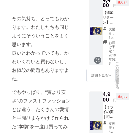
をなく
ど心地
ディー
地よい
残り14
プリ開
00
商品開
す。）
し、力
円
よく、
ス
オーガ
発を含
発の参
・お届
のかか
やさし
FREE（
ニック
【追加
めた、
加 / 投票
けまで
るかか
く包ん
22cm-
コット
リター
その気持ち、とってもわか
長期的
権 ・商
の期
とはパ
でくれ
24cm）
ン生地
ン】
なビジ
品の進
間、藍
イル編
る機能
素材：
のソッ
ります。わたしたちも同じ
【ミラ
ネスに
行共有
と一緒
みでや
支援
性に定
オーガ
クスを
イの実
つなが
グルー
に愛着
者：
さしく
評のあ
ようにそういうことをよく
ニック
履きた
｜応援
る価格
プご招
1人
も何倍
カ
るオー
コット
い方
価格 / こ
です。
待（進
にも
お届
バー。
思います。
ガニッ
ン100%
のプロ
・徳島
行状況
け予
なって
足の特
クコッ
（ゴム
ジェク
県立城
定：
につい
良いとわかっていても、か
育って
徴を把
トン
糸、伸
トを続
2019
西高等
て質問
いくよ
握し、
100%の
縮糸を
年02
けて欲
学校
わいくないと買わないし、
出来た
うな、
驚くほ
ソック
こ
除く）
月
しい方
本藍染
の
り、お
制作の
ど心地
スで
リ
※送料/
お値段の問題もありますよ
に（ネ
めソッ
タ
話出来
過程を
よく、
す。 カ
ー
税込 こ
イ
クス ・
ン
たりし
詳細を見る
細かく
やさし
ラー：
を
んな方
ね。
ビー・
手書き
選
ま
共有さ
く包ん
ネイ
択
におす
無地・
のお礼
す
す。）
せてい
でくれ
ビー サ
る
すめ！
メン
メッ
・お届
ただき
る機能
でもやっぱり、"質より安
イズ：
藍染め
4,9
ズ）】
セージ&
けまで
ます。
性に定
メンズ
はお肌
残り37
独自ア
00
ステッ
の期
特殊な
さ"のファストファッション
円
評のあ
FREE（
のケ
プリ開
カー ・
間、藍
ゴムで
るオー
25cm-
ア・紫
【ミラ
発を含
第二回
とは違う、たくさんの愛情
と一緒
口ゴム
ガニッ
27cm）
外線の
イの実
めた、
コラボ
に愛着
の負担
クコッ
素材：
カッ
｜応援
長期的
と手間ひまをかけて作られ
商品開
も何倍
をなく
トン
オーガ
ト・防
価格 / こ
なビジ
発の参
にも
し、力
支援
100%の
ニック
虫、冷
た"本物"を一度は買ってみ
のプロ
ネスに
加 / 投票
なって
者：
のかか
ソック
コット
え性、
ジェク
つなが
権 ・商
3人
育って
るかか