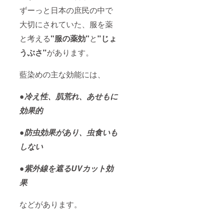
ずーっと日本の庶民の中で
大切にされていた、服を薬
と考える
"服の薬効"
と
"じょ
うぶさ"
があります。
藍染めの主な効能には、
●冷え性、肌荒れ、あせもに
効果的
●防虫効果があり、虫食いも
しない
●紫外線を遮るUVカット効
果
などがあります。