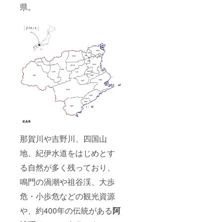
に癒し
県。
たい方
→日本
が世界
に誇る
最高級
の本藍
染めと
オーガ
ニック
コット
ン生地
のソッ
クスを
履きた
い方
那賀川や吉野川、四国山
地、紀伊水道をはじめとす
る自然が多く残っており、
鳴門の渦潮や祖谷渓、大歩
危・小歩危などの観光資源
や、約400年の伝統がある
阿