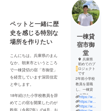
ペットと一緒に歴
史を感じる特別な
一棟貸
場所を作りたい
宿市御
堂
こんにちは。兵庫県のまん
兵庫県
なか、朝来市というところ
初めてのプ
ロジェクト
で一棟貸切の宿「市御堂」
です
を経営しています深田佳宏
2年前小学校
と申します。
教員を退職
し、一棟貸
しの宿をし
18年続けた小学校教員を辞
https://www.instagram.com/ichimido.inn?igsh=MTZ3azkxMmRkaHRmZw%3D%3D&utm_source=qr
ています。
https://www.ichimido-inn.com/
めてこの宿を開業したのが
さらに楽し
https://www.airbnb.jp/rooms/1023016184138075729?viralityEntryPoint=1&s=76
昨年（令和7年）の4月。お
https://www.booking.com/Share-uDB9njd