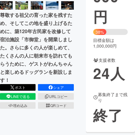
円
まちづくり・地域活性化
尊敬する祖父の育った家を残すた
め、そしてこの地を盛り上げるた
CAMPFIRE for Social Good
CAMPFIRE Creation
めに、築120年古民家を改修して
38%
CAMPFIREふるさと納税
machi-ya
コミュニティ
宿泊施設「市御堂」を開業しまし
目標金額は
1,000,000円
た。さらに多くの人が楽しめて、
たくさんの人に朝来市を訪れても
支援者数
らうために、ゲストがわんちゃん
24
人
と楽しめるドッグランを新設しま
す！
ポスト
シェア
募集終了まで残
LINEで送る
URLコピー
り
埋め込み
QRコード
終了