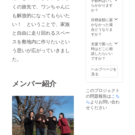
手数料はいく
のリス
・ペッ
らかかります
くの旅先で、ワンちゃんに
ティン
ト同伴
か？
グをご
も可能
も解放的になってもらいた
覧くだ
です
目標金額に届
い！ ということで、家族
さい。
（同意
かなかった場
※連泊は
書・接
合どうなりま
と自由に走り回れるスペー
不可で
種証明
すか？
す。1グ
書が必
スを敷地内に作りたいとい
ループ
要にな
支援で困った
につき
りま
時はどこに相
う思いが広がっていきまし
１泊単
す。）
談したらいい
位での
・詳し
た。
ですか？
申し込
くはプ
みでご
ロジェ
ヘルプページを
利用く
クト内
見る
ださ
リンク
メンバー紹介
い。 ※
の
組織内
Airbnb
このプロジェクト
での申
や
の問題報告は
し込み
Bookin
こち
制と
g.com
ら
よりお問い合わ
し、組
のリス
せください
織単位
ティン
で一定
グをご
期間を
覧くだ
おさえ
さい。
ること
※連泊は
はおや
不可で