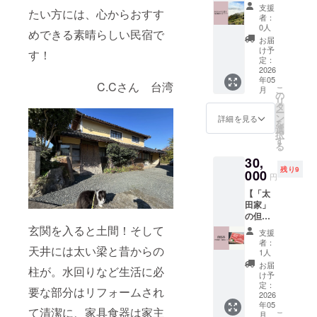
造）、
竹田城
￥30,00
を込め
力に自
支援
たい方には、心からおすす
オキア
ガイド
0でご宿
て、手
信のな
者：
ミ（韓
ツ
泊いた
書きで
0人
い方は
めできる素晴らしい民宿で
国（南
アー】
だけま
書いた
ご遠慮
お届
極海水
地元の
す。 ・
お手紙
け予
くださ
す！
域、で
ガイド
宿泊可
定：
を送ら
い。
ん粉
が竹田
2026
能日
せてい
（12歳
（国内
年05
城をご
数：１
ただき
C.Cさん 台湾
以下の
こ
月
製
案内い
泊2日
の
ます。
子ども
リ
造）、
たしま
・お部
タ
・備考
は参加
ー
植物油
す。 素
屋の概
ン
欄に住
詳細を見る
できま
を
脂、ね
晴らし
要：和
選
所・名
せ
択
ぎ（岩
い景色
室 ・
す
前・電
ん。）
る
津ね
の竹田
ベッド
話番号
※猟期で
ぎ）、
30,
城を愛
の数：
をご記
ある11
食塩、
残り9
犬とぜ
000
布団5組
載くだ
月以降
円
たん白
ひお楽
・食事
さい。
の開催
加水分
【「太
しみく
につい
「Eメー
となり
解物、
田家」
ださ
て：お
ルで
ます。
唐辛
の但馬
い。 ※
食事の
送って
※基本的
子、デ
牛、す
玄関を入ると土間！そして
わん
提供は
ほし
に、現
支援
キスト
き焼
ちゃん
ありま
い。」
者：
地にて
天井には太い梁と昔からの
リン、
き・焼
がいな
せん。
1人
という
集合・
かつお
肉セッ
くても
キッチ
方は、
お届
解散と
柱が。水回りなど生活に必
エキ
ト】 地
お申し
ンや調
け予
その旨
なりま
ス、酵
元但馬
込み可
定：
理器具
を備考
す（場
要な部分はリフォームされ
母エキ
の自社
2026
能で
があ
欄にご
所のご
年05
ス/加工
牧場で
す。 ※
り、料
て清潔に、家具食器は家主
記入く
案内は
こ
月