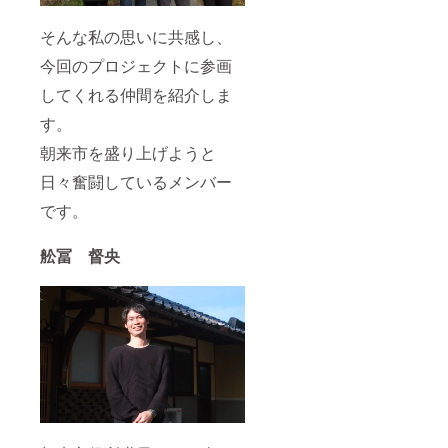
めくだ
す。1グ
さい。
ループ
そんな私の思いに共感し、
また、
につき
予約状
１泊単
今回のプロジェクトに参画
況を社
位での
してくれる仲間を紹介しま
内で共
申し込
有する
みでご
す。
ことも
利用く
おやめ
ださ
朝来市を盛り上げようと
くださ
い。 ※
い。 ※
組織内
日々奮闘しているメンバー
その他
での申
ご予約
し込み
です。
方法の
制と
詳細
し、組
は、ご
織単位
舩冨 督央
支援確
で一定
定後
期間を
メール
おさえ
にてご
ること
連絡い
はおや
たしま
めくだ
す。
さい。
また、
予約状
況を社
内で共
有する