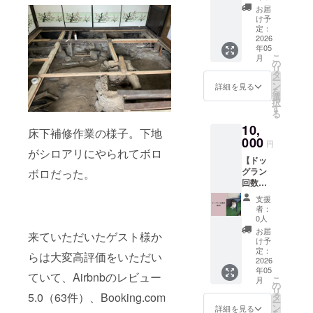
援』】
のもの
※備考欄
方は、
お届
代表の
もあり
にメー
け予
その旨
深田か
ます。
定：
ルアド
を備考
ら、感
2026
名
レスを
欄にご
年05
謝の気
称：あ
ご記入
記入く
こ
月
持ちを
さごの
の
くださ
ださ
リ
こめて
名産詰
タ
い。
い。 ※
ー
手書き
め合わ
ン
詳細を見る
このリ
を
のお手
せセッ
選
ターン
択
紙と活
ト 内
す
は、
る
動報告
容：朝
3,000円
10,
お届け
来特
床下補修作業の様子。下地
の『た
させて
000
産 銘
だ支
円
いただ
茶朝来
がシロアリにやられてボロ
援』と
【ドッ
きま
みど
同じ内
グラン
ボロだった。
す。 ご
り、竹
容にな
回数
支援金
田城ピ
りま
券 5回
は、わ
ンバッ
す。
支援
分】 宿
んちゃ
ジ、
者：
泊施設
んと楽
0人
併設の
しむこ
竹田
お届
来ていただいたゲスト様か
この
とがで
城ポス
け予
ドッグ
きる素
定：
トカー
らは大変高評価をいただい
ラン
2026
敵な
ド、竹
年05
を、宿
ドッグ
田城ク
ていて、Airbnbのレビュー
こ
月
泊なし
ラン設
の
リア
リ
でご利
置に大
5.0（63件）、Booking.com
タ
ファイ
ー
用いた
切に活
ン
ル
詳細を見る