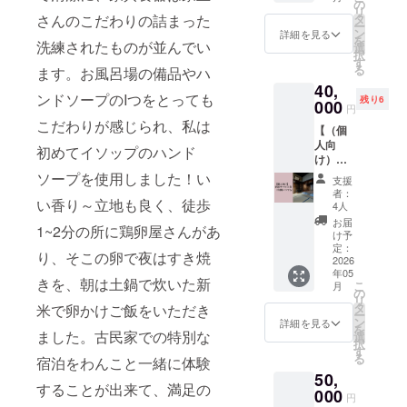
でん
但馬牛
基本的
の
理から
ださ
いたし
リ
粉、調
を育
に、現
さんのこだわりの詰まった
タ
の食事
い。 ※
ま
ー
味料
て、提
地にて
ン
を仲間
詳細を見る
このリ
す）。
を
洗練されたものが並んでい
（アミ
供する
集合・
選
と楽し
ターン
※その
択
ノ酸
「太田
解散と
す
むこと
は、
他、ス
る
ます。お風呂場の備品やハ
等）、
家」の
なりま
ができ
3,000円
ケ
40,
甘味料
特別な
す（場
ます。
の『た
ジュー
ンドソープのIつをとっても
残り6
（ステ
セット
000
所のご
・ペッ
だ支
円
ル等の
ビア、
をご用
案内は
ト同伴
援』と
こだわりが感じられ、私は
詳細に
【（個
カンゾ
意しま
いたし
も可能
同じ内
ついて
人向
ウ）、
した。
ま
初めてイソップのハンド
です
容にな
は、ご
け）宿
（一部
名
す）。
（同意
りま
支援決
泊サー
に大豆
称：す
ソープを使用しました！い
※日程に
書・接
す。
支援
定後
ビス
を含
き焼
関して
種証明
者：
メール
い香り～立地も良く、徒歩
券】年
む） ※
き、焼
は、支
4人
書が必
にてご
間いつ
本品製
肉セッ
援確定
要にな
お届
相談さ
1~2分の所に鶏卵屋さんがあ
でも 令
造工場
ト 内容
後ご相
け予
りま
せてく
和8年5
では
量：す
定：
談させ
す。）
り、そこの卵で夜はすき焼
ださ
月〜令
2026
卵・小
き焼き
てくだ
・詳し
い。
年05
和9年5
麦・え
用約
さい。
くはプ
きを、朝は土鍋で炊いた新
こ
月
月まで
び・か
500g、
の
ロジェ
リ
のいつ
にを含
焼肉用
タ
米で卵かけご飯をいただき
クト内
ー
でも宿
む製品
約500g
ン
詳細を見る
リンク
を
泊OKの
ました。古民家での特別な
を生産
選
の
択
お得な
してい
この
す
Airbnb
る
宿泊をわんこと一緒に体験
サービ
ます。
リター
や
50,
ス券で
※原材料
ンのた
Bookin
することが出来て、満足の
す。 ど
000
および
めに特
g.com
円
の日付