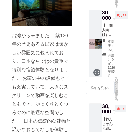
ねぎせ
択
紙と活
売を
す
相談さ
Bookin
んべい
る
動報告
行って
せてく
g.com
＞ 内容
30,
お届け
いる
ださ
のリス
量 ：2
残り10
させて
000
「ココ
い。
ティン
円
枚×16袋
いただ
鹿」さ
グをご
保存方
【（個
きま
んの鹿
覧くだ
法：直
人向
す。 ご
ジャー
さい。
射日
台湾から来ました.... 築120
け）宿
支援金
キー50g
※ゴール
光・高
泊サー
は、わ
を提供
デン
支援
温多湿
年の歴史ある古民家は懐か
ビス
んちゃ
しま
者：
ウィー
を避
券】年
んと楽
す。 ※
0人
ク（5月
しい雰囲気に包まれてお
け、常
間平日
しむこ
銃を撃
お届
1日〜10
温にて
限定 令
とがで
つこと
け予
り、日本ならではの貴重で
日はご
保存
和8年5
きる素
定：
はでき
利用で
消費期
月〜令
2026
敵な
特別な宿泊体験となりまし
ませ
きませ
限：お
年05
和9年5
ドッグ
ん。 ※
ん。）
こ
届け後
月
月まで
た。 お家の中の設備もとて
ラン設
の
わん
※ご予約
リ
約3か月
の平日
置に大
タ
ちゃん
方法の
ー
原材
も充実していて、大きなス
限定の
切に活
ン
と同行
詳細を見る
詳細
を
料 ：
お得な
用させ
選
するこ
は、ご
クリーンで動画を楽しむこ
択
魚肉す
サービ
ていた
す
とはで
支援確
る
り身
ス券で
だきま
きない
ともでき、ゆっくりとくつ
定後
（スケ
30,
す。 ど
す。
ツアー
メール
トウダ
残り5
の日付
000
〈ご提
です。
ろぐのに最適な空間でし
円
にてご
ラ、砂
でも、
供方
※山中を
連絡い
糖）
【わん
何名で
た。 日本の伝統的な建物と
法〉 ・
歩きま
たしま
（国内
ちゃん
も（定
感謝の
すの
す。
製
と巡る
温かなおもてなしを体験し
員5名）
気持ち
で、体