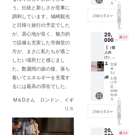
よりも
ご利用
ラベル
こ
月
も同行
充実し
の
期限：
う。伝統と新しさが見事に
や注意
リ
できま
た内容
タ
令和8年
書きを
ー
す！都
となっ
ン
調和しています。城崎観光
詳細を見る
5月から
ご確認
を
会から
ていま
選
令和9年
くださ
択
離れ、
と日帰り旅行の予定でした
す。
す
4月末ま
い。
る
ここで
名
で
が、居心地が良く、魅力的
20,
しか見
称：あ
残り7
られな
000
さごの
円
で設備も充実した市御堂の
い、地
名産詰
【（個
元の人
め合わ
方が、まさに私たちが過ご
人向
以外に
せセッ
け）宿
はあま
トB
したい場所だと感じまし
泊サー
り知ら
内
支援
ビス
れてい
た。数週間の旅の後、落ち
容：但
者：
券】5・
ない場
馬牛の
3人
6月平日
着いてエネルギーを充電す
所を
コクう
お届
限定 令
こっそ
ま牛す
け予
るには最高の滞在でした。
和8年
りガイ
定：
じ飯の
5・6月
2026
ド。美
具、岩
年05
の平日
しい棚
津ねぎ
M＆Dさん ロンドン、イギ
こ
月
限定の
田の風
の
せんべ
リ
お得な
景や歴
タ
い、竹
リス
ー
サービ
史的な
ン
田城ピ
詳細を見る
を
ス券で
神社、
選
ンバッ
択
す。 ど
酒蔵な
す
ジ、
る
の日付
どをご
20,
でも、
案内し
竹田
残り5
何名で
ます。