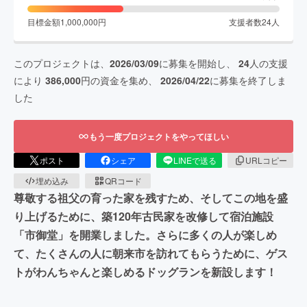
目標金額
1,000,000
円
支援者数
24
人
このプロジェクトは、
2026/03/09
に募集を開始し、
24
人の支援
により
386,000
円の資金を集め、
2026/04/22
に募集を終了しま
した
もう一度プロジェクトをやってほしい
ポスト
シェア
LINEで送る
URLコピー
埋め込み
QRコード
尊敬する祖父の育った家を残すため、そしてこの地を盛
り上げるために、築120年古民家を改修して宿泊施設
「市御堂」を開業しました。さらに多くの人が楽しめ
て、たくさんの人に朝来市を訪れてもらうために、ゲス
トがわんちゃんと楽しめるドッグランを新設します！