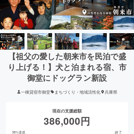
【祖父の愛した朝来市を民泊で盛
り上げる！】犬と泊まれる宿、市
御堂にドッグラン新設
一棟貸宿市御堂
まちづくり・地域活性化
兵庫県
現在の支援総額
386,000
円
終了
38
%達成