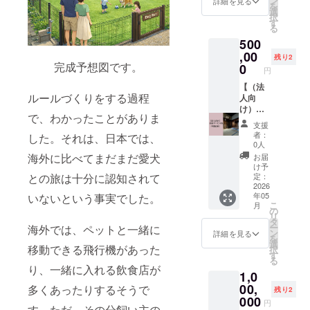
ン
詳細を見る
を
ていた
で映
Airbnb
選
択
だきま
像・グ
や
す
る
す。
ラ
Bookin
500
〈ご提
フィッ
g.com
供方
ククリ
,00
のリス
残り2
法〉 ・
エイ
完成予想図です。
ティン
0
円
感謝の
ターと
グをご
気持ち
して活
【（法
覧くだ
ルールづくりをする過程
を込め
躍して
人向
さい。
て、手
いる崎
け）宿
※わん
で、わかったことがありま
書きで
山 祥さ
泊サー
ちゃん
支援
書いた
んが動
ビス
同伴で
者：
した。それは、日本では、
お手紙
画にま
券】年
もOKで
0人
を送ら
とめま
間15回
す。 ※
海外に比べてまだまだ愛犬
お届
せてい
す！ 崎
法人向
ご予約
け予
ただき
山さん
けのお
との旅は十分に認知されて
方法の
定：
ます。
は今回
得な
2026
詳細
年05
いないという事実でした。
・備考
のクラ
サービ
は、ご
こ
月
欄に住
ウド
ス券で
支援確
の
リ
所・名
ファン
す。 令
定後
タ
ー
海外では、ペットと一緒に
前・電
ディン
和8年5
メール
ン
詳細を見る
を
話番号
グのメ
月〜令
にてご
選
移動できる飛行機があった
択
をご記
ンバー
和9年5
連絡い
す
る
載くだ
として
月まで
たしま
り、一緒に入れる飲食店が
1,0
さい。
も参加
のどの
す。ご
「Eメー
してい
日付で
00,
支援の
多くあったりするそうで
残り2
ルで
ただ
も、何
際、
000
円
す。ただ、その分飼い主の
送って
き、メ
名でも
メール