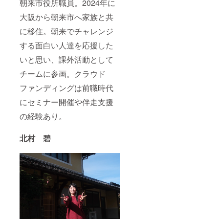
朝来市役所職員。2024年に
ことも
おやめ
大阪から朝来市へ家族と共
くださ
に移住。朝来でチャレンジ
い。 ※
その他
する面白い人達を応援した
ご予約
方法の
いと思い、課外活動として
詳細
は、ご
チームに参画。クラウド
支援確
定後
ファンディングは前職時代
メール
にてご
にセミナー開催や伴走支援
連絡い
の経験あり。
たしま
す。
北村 碧