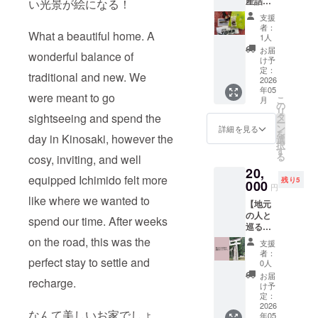
産詰め
い光景が絵になる！
泊施設
できま
送って
消費期
合わせ
が続く
せん。
ほし
限：お
支援
セット
限り半
ご了承
い。」
者：
届け後
What a beautiful home. A
B】 地
永久的
くださ
1人
という
約2か
元朝来
です。
い。 ※
方は、
お届
月 原
wonderful balance of
市の誇
※刻印し
宿泊者
け予
その旨
材
る名産
たい方
定：
がいな
を備考
料 ：
traditional and new. We
品や
2026
の名前
けれ
欄にご
茶（朝
年05
グッズ
やわん
ば、午
were meant to go
記入く
来産）
こ
月
を集め
ちゃん
の
前中や
ださ
※原材料
リ
まし
の名前
sightseeing and spend the
タ
16時以
い。 ※
および
ー
た。ピ
を備考
ン
降でも
詳細を見る
このリ
添加物
を
day in Kinosaki, however the
ンバッ
欄にご
選
ご利用
ターン
等の食
択
ジや朝
記載く
す
できま
は、
品表示
る
cosy, inviting, and well
来特産
ださ
す。 ※
3,000円
はお届
20,
のお茶
い。
その他
の『た
け商品
equipped Ichimido felt more
残り5
など、
000
詳細の
だ支
円
のラベ
ウェブ
確認は
援』と
like where we wanted to
ルに表
【地元
サイト
メール
同じ内
記され
の人と
などで
spend our time. After weeks
などで
容にな
ます。
巡る、
は手に
ご連絡
りま
商品開
朝来市
入らな
on the road, this was the
くださ
す。
支援
封前に
の魅力
い、こ
い。
者：
は必ず
perfect stay to settle and
満載！
こだけ
0人
お届け
農村ガ
のもの
お届
のリ
recharge.
イドツ
もあり
け予
ターン
アー】
ます。
定：
に貼付
わん
2026
セットA
なんて美しいお家でしょ
された
年05
ちゃん