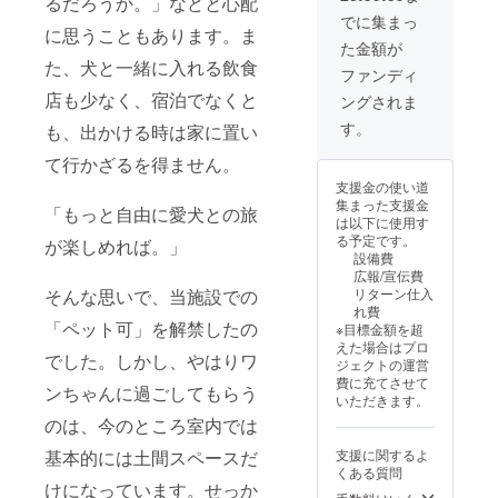
るだろうか。」などと心配
なりま
理から
数：１
でに集まっ
に思うこともあります。ま
すの
の食事
泊2日
た金額が
で、ス
を仲間
・お部
た、犬と一緒に入れる飲食
ケ
と楽し
屋の概
ファンディ
ジュー
むこと
要：和
店も少なく、宿泊でなくと
ングされま
ルは現
ができ
室 ・
段階で
ます。
ベッド
す。
も、出かける時は家に置い
は未定
・ペッ
の数：
です（6
ト同伴
布団5組
て行かざるを得ません。
月以降
も可能
・食事
支援金の使い道
にはな
です
につい
集まった支援金
りま
（同意
て：お
「もっと自由に愛犬との旅
は以下に使用す
す）。
書・接
食事の
る予定です。
が楽しめれば。」
種証明
提供は
設備費
書が必
ありま
広報/宣伝費
要にな
せん。
そんな思いで、当施設での
リターン仕入
りま
キッチ
れ費
す。）
ンや調
「ペット可」を解禁したの
※目標金額を超
・詳し
理器具
えた場合はプロ
くはプ
があ
でした。しかし、やはりワ
ジェクトの運営
ロジェ
り、料
費に充てさせて
クト内
理から
ンちゃんに過ごしてもらう
いただきます。
リンク
の食事
のは、今のところ室内では
の
を仲間
Airbnb
と楽し
基本的には土間スペースだ
支援に関するよ
や
むこと
くある質問
Bookin
ができ
けになっています。せっか
g.com
ます。