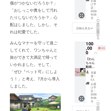
記され
お届
支援確
傷がつかないだろうか？」
ボード
代表の
ンや調
ます。
け予
定後
に記載
深田か
理器具
定：
商品開
メール
「おしっこや糞をして汚れ
したい
ら、感
2026
があ
封前に
にてご
年05
名前を
謝の気
り、料
は必ず
たりしないだろうか？」心
連絡い
こ
月
備考欄
持ちを
理から
の
お届け
たしま
リ
欄にご
こめて
の食事
配はしました。しかし、そ
タ
のリ
す。ご
ー
記入く
手書き
を仲間
ン
ターン
詳細を見る
支援の
を
れは杞憂でした。
ださ
のお手
と楽し
選
に貼付
際、
択
い。 ※
紙と活
むこと
す
された
メール
る
ロゴな
動報告
ができ
ラベル
アドレ
みんなマナーを守って過ご
100
どが必
お届け
ます。
や注意
スをご
要であ
させて
,00
・ペッ
書きを
残り3
入力く
してくれて、ワンちゃんと
れば、
いただ
ト同伴
0
ご確認
ださ
円
データ
きま
も可能
くださ
旅ができて大満足で帰って
い。
をお送
す。 ご
【わん
です
い。
りくだ
支援金
ちゃん
（同意
いかれました。そして、
さい。
は、わ
動画作
書・接
んちゃ
成しま
「ぜひ『ペット可』にしよ
種証明
支援
んと楽
す】 あ
書が必
者：
う！」と考え、7月から導入
しむこ
なたの
要にな
0人
とがで
愛犬が
りま
お届
しました。
きる素
ドッグ
す。）
け予
敵な
ランで
・詳し
定：
ドッグ
楽しく
2026
くはプ
年06
ラン設
遊んで
ロジェ
こ
月
置に大
いる様
クト内
の
リ
切に活
子を、
リンク
タ
ー
用させ
朝来市
の