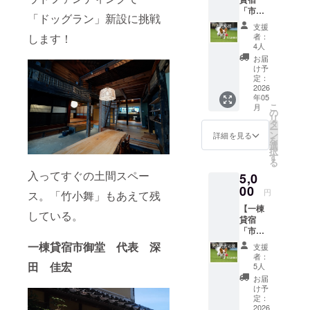
「市御
「ドッグラン」新設に挑戦
堂」を
支援
『ただ
します！
者：
支
4人
援』】
お届
代表の
け予
深田か
定：
ら、感
2026
年05
謝の気
こ
月
持ちを
の
リ
こめて
タ
ー
手書き
ン
詳細を見る
を
のお手
選
択
紙と活
す
る
動報告
入ってすぐの土間スペー
5,0
お届け
させて
00
円
ス。「竹小舞」もあえて残
いただ
【一棟
きま
している。
貸宿
す。 ご
「市御
支援金
堂」を
は、わ
一棟貸宿市御堂 代表 深
支援
『ただ
んちゃ
者：
ただ支
田 佳宏
んと楽
5人
援』】
しむこ
お届
代表の
とがで
け予
深田か
きる素
定：
ら、感
2026
敵な