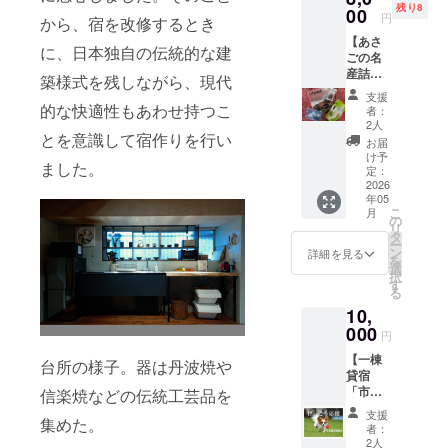
残り8
ショッ
00
〈ご提
載くだ
円
から、宿を改修するとき
プに参
供方
さい。
【あさ
加でき
法〉 ・
「Eメー
に、日本独自の伝統的な建
ごの名
ます。
感謝の
ルで
産詰め
インパ
気持ち
築様式を残しながら、現代
送って
合わせ
クトド
を込め
ほし
支援
セット
ライ
的な快適性もあわせ持つこ
て、手
い。」
者：
A】 地
バー、
書きで
2人
という
とを意識して宿作りを行い
元朝来
マルノ
書いた
方は、
お届
市の誇
コなど
お手紙
け予
その旨
ました。
る名産
の工具
定：
を送ら
を備考
品や
2026
の使い
せてい
欄にご
年05
グッズ
方や、
ただき
記入く
こ
月
を集め
木材の
の
ます。
ださ
リ
まし
カット
タ
・備考
い。
ー
た。ピ
の仕方
ン
欄に住
詳細を見る
を
ンバッ
などを
選
所・名
択
ジや朝
学びた
す
前・電
る
来特産
い方は
話番号
10,
のお茶
ぜひど
をご記
など、
000
うぞ！
載くだ
円
ウェブ
※開催日
さい。
【一棟
サイト
程は支
台所の様子。器は丹波焼や
「Eメー
貸宿
などで
援確定
ルで
「市御
信楽焼などの伝統工芸品を
は手に
後ご相
送って
堂」を
入らな
談させ
ほし
支援
集めた。
『けっ
い、こ
てくだ
い。」
者：
こう支
こだけ
さい。
2人
という