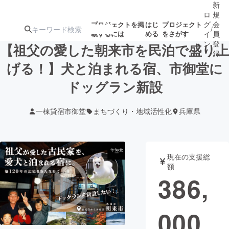
新
ロ
規
グ
会
プロジェクトを掲
はじ
プロジェクト
/
載するには
める
をさがす
イ
員
ン
登
【祖父の愛した朝来市を民泊で盛り上
録
げる！】犬と泊まれる宿、市御堂に
ドッグラン新設
人気のプロ
注目のリ
注目の新着プロ
募集終了が近いプ
もうすぐ公開
ジェクト
ターン
ジェクト
ロジェクト
されます
一棟貸宿市御堂
まちづくり・地域活性化
兵庫県
アート・写真
音楽
現在の支援総
テクノロジー・ガジェット
ゲーム・サ
額
386,
映像・映画
書籍・雑誌
000
ビジネス・起業
チャレンジ