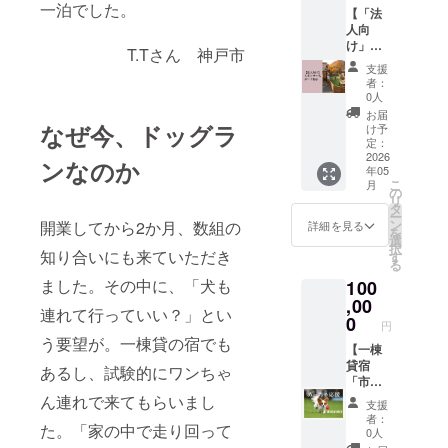
添加物
別に組
のリス
一泊でした。
【「法
でも、
等の食
み合わ
ティン
人向
何名で
品表示
せた
グをご
け」ス
も（定
はお届
セット
T.Tさん 神戸市
覧くだ
ポン
員5名）
け商品
をお届
さい。
支援
サー名
￥40,00
のラベ
けしま
者：
※夏休み
ボード
0でご宿
ルに表
す。 保
0人
やGW、
掲示】
泊いた
記され
存方
お届
年末年
ご支援
なぜ今、ドッグラ
だけま
ます。
法：冷
け予
始など
いただ
す。 ・
定：
商品開
暗所に
の繁忙
いた企
2026
宿泊可
封前に
保存
ンなのか
期には
年05
業・組
能日
は必ず
消費期
ご利用
こ
月
織のお
数：１
の
お届け
限：お
できま
リ
名前
泊2日
タ
のリ
届け後
せん。
ー
を、大
・お部
ン
開業してから2か月、数組の
ターン
約1か
詳細を見る
詳しく
を
口スポ
屋の概
選
に貼付
月 産
はご連
択
ンサー
知り合いにも来ていただき
要：和
す
された
地：兵
絡いた
る
様とし
室 ・
ラベル
庫県産
だく
ました。その中に、「犬も
100
てボー
ベッド
や注意
太田牛
か、ご
ドに刻
,00
の数：
書きを
※原材料
支援後
連れて行っていい？」とい
印し、
布団5組
0
ご確認
および
にお知
円
ドッグ
・食事
くださ
添加物
う要望が。一棟貸の宿でも
らせい
ランの
【一棟
につい
い。
等の食
たしま
フェン
貸宿
て：お
品表示
あるし、試験的にワンちゃ
す。 ※
スに掲
「市御
食事の
はお届
ご予約
示させ
堂」を
ん連れで来てもらいまし
提供は
け商品
方法の
支援
ていた
『けっ
ありま
のラベ
者：
詳細
た。「家の中で走り回って
だきま
こう支
せん。
ルに表
0人
は、ご
す。 ※
援』】
キッチ