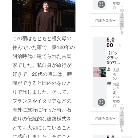
年05
謝の気
ドッグ
こ
月
持ちを
ラン設
の
リ
こめて
置に大
タ
ー
手書き
切に活
ン
詳細を見る
を
のお手
用させ
選
択
紙と活
ていた
す
る
動報告
だきま
この宿はもともと祖父母の
5,0
お届け
す。
させて
00
〈ご提
円
住んでいた家で、築120年の
いただ
供方
【ドッ
きま
法〉 ・
明治時代に建てられた古民
グラン
す。 ご
感謝の
DIYワー
支援金
気持ち
家でした。私自身が旅行が
ク
は、わ
を込め
支援
ショッ
好きで、20代の時には、時
んちゃ
て、手
者：
プ参
んと楽
書きで
0人
間ができると国内外をひと
加】 こ
しむこ
書いた
お届
れから
とがで
お手紙
け予
りで旅しました。そして、
新設す
きる素
定：
を送ら
るドッ
2026
敵な
せてい
フランスやイタリアなどの
年05
グラン
ドッグ
ただき
こ
月
のフェ
ラン設
の
ます。
海外に旅行に行った時、石
リ
ンスや
置に大
タ
・備考
ー
人工芝
切に活
造りの伝統的な建築様式を
ン
欄に住
詳細を見る
を
張りな
用させ
選
所・名
択
とても大切にしていること
どのDIY
ていた
す
前・電
る
のワー
だきま
話番号
に感心しました。そのこと
8,0
ク
す。
をご記