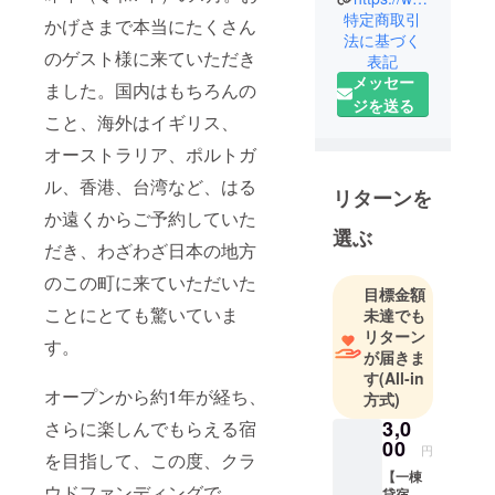
める宿を目
特定商取引
かげさまで本当にたくさん
指して、新
法に基づく
たにドッグ
のゲスト様に来ていただき
表記
ランを新設
メッセー
ました。国内はもちろんの
します！
ジを送る
こと、海外はイギリス、
オーストラリア、ポルトガ
ル、香港、台湾など、はる
リターンを
か遠くからご予約していた
選ぶ
だき、わざわざ日本の地方
のこの町に来ていただいた
目標金額
ことにとても驚いていま
未達でも
リターン
す。
が届きま
す
(All-in
オープンから約1年が経ち、
方式)
3,0
さらに楽しんでもらえる宿
00
円
を目指して、この度、クラ
【一棟
ウドファンディングで
貸宿