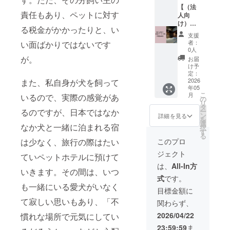
ほし
イン画
（定員5
【（法
アドレ
責任もあり、ペットに対す
い。」
像や動
名）ご
人向
スをご
という
画も崎
宿泊い
け）宿
入力く
る税金がかかったりと、い
方は、
山さん
ただけ
泊サー
ださ
支援
その旨
の作で
ます。
ビス
い。
者：
い面ばかりではないです
を備考
す。 撮
・宿泊
券】年
0人
欄にご
影時は
可能日
間30回
が。
お届
記入く
ドッグ
数：１
法人向
け予
ださ
ランを
泊2日
けのお
定：
い。 ※
使用し
・お部
得な
2026
また、私自身が犬を飼って
年05
このリ
ていた
屋の概
サービ
こ
月
いるので、実際の感覚があ
ターン
だけま
要：和
ス券で
の
リ
は、
す。 ※
室 ・
す。 令
タ
るのですが、日本ではなか
ー
3,000円
撮影の
ベッド
和8年5
ン
詳細を見る
を
の『た
スケ
の数：
月〜令
選
なか犬と一緒に泊まれる宿
択
だ支
ジュー
布団5組
和9年5
す
る
援』と
ルはご
・食事
月まで
は少なく、旅行の際はたい
このプロ
同じ内
支援確
につい
のどの
ジェクト
容にな
定後、
て：お
日付で
ていペットホテルに預けて
りま
メール
食事の
も、何
は、
All-In方
いきます。その間は、いつ
す。
などで
提供は
名でも
式
です。
調整さ
ありま
（定員5
も一緒にいる愛犬がいなく
せてい
せん。
名）ご
目標金額に
ただき
キッチ
宿泊い
て寂しい思いもあり、「不
関わらず、
ます。
ンや調
ただけ
※ドッグ
理器具
ます。
2026/04/22
慣れな場所で元気にしてい
ラン完
があ
・宿泊
23:59:59
ま
成後と
り、料
可能日