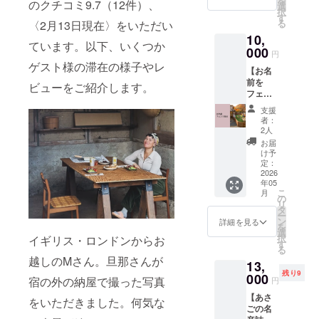
を
のクチコミ9.7（12件）、
だける
用させ
選
択
回数券
ていた
す
この
る
〈2月13日現在〉をいただい
です。
だきま
リター
10,
ご利用
す。
ンのた
ています。以下、いくつか
時間中
000
〈ご提
めに特
円
は、室
供方
別に組
ゲスト様の滞在の様子やレ
【お名
内土間
法〉 ・
み合わ
前を
のリビ
感謝の
ビューをご紹介します。
せた
フェン
ングス
気持ち
セット
スに掲
ペース
を込め
をお届
支援
示】 ご
のみ滞
て、手
けしま
者：
支援し
在に
書きで
2人
す。 ＜
ていた
使って
書いた
朝来み
お届
だいた
いただ
お手紙
け予
どり＞
方の名
けま
定：
を送ら
内容
前や、
2026
す。無
せてい
量 ：
年05
わん
料の駐
ただき
60g（5
こ
月
ちゃん
車ス
の
ます。
g×12
リ
の名前
ペース
タ
・備考
袋） 保
ー
を、
もある
ン
欄に住
詳細を見る
存方
を
ドッグ
ので、
選
所・名
法：高
択
イギリス・ロンドンからお
ランの
移動も
す
前・電
温多湿
る
フェン
安心で
話番号
を避け
越しのMさん。旦那さんが
13,
スに刻
す。 ※
をご記
移り香
残り9
印しま
000
宿泊者
載くだ
宿の外の納屋で撮った写真
にご注
円
す。掲
がいる
さい。
意くだ
【あさ
示期間
時間帯
をいただきました。何気な
「Eメー
さ
ごの名
は、宿
は利用
ルで
い。