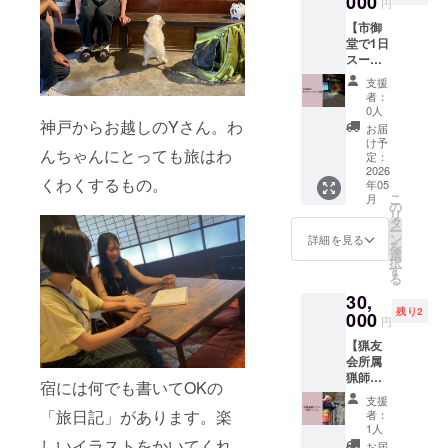
000
城ポス
円
も（定
※私も同
トカー
【市御
員5名）
行しま
ド、竹
堂で1日
￥20,00
す。 ※
田城手
スー
0でご宿
約1時間
ぬぐい
パーホ
泊いた
を予定
支援
スト体
だけま
してい
この
者：
験】
す。 ・
ます
0人
リター
Airbnb
神戸からお越しのYさん。わ
宿泊可
が、時
ンのた
お届
で60回
能日
間・
け予
めに特
んちゃんにとっても旅はわ
連続レ
数：１
定：
コース
別に組
ビュー
2026
泊2日
につい
み合わ
くわくするもの。
年05
5.0、
・お部
てはご
せた
こ
月
スー
屋の概
の
相談さ
セット
リ
パーホ
要：和
タ
せてく
をお届
ー
ストの
室 ・
ン
ださ
詳細を見る
けしま
を
私が、
ベッド
選
い。 ※
す。 ＜
択
どう
の数：
す
基本的
牛すじ
る
やって
布団5組
に、現
飯の具
30,
ゲスト
・食事
地にて
＞ 内容
残り2
をおも
000
につい
集合・
量 ：
円
てなし
て：お
解散と
140g 保
【猟友
してい
食事の
なりま
存方
会所属
るかを
提供は
す（場
法：直
猟師に
教えま
ありま
所のご
宿には何でも書いてOKの
射日
よる狩
す！ま
せん。
案内は
光・高
支援
猟擬似
た、施
キッチ
「旅日記」があります。楽
いたし
者：
温多湿
体験ツ
設の内
ンや調
1人
ま
を避
アー】
しいイラストをかいてくれ
装やサ
理器具
す）。
お届