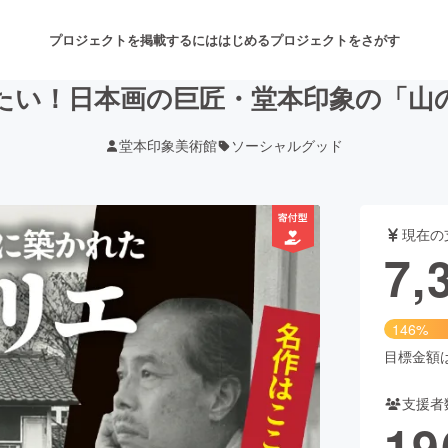
プロジェクトを掲載するには
はじめる
プロジェクトをさがす
たい！日本画の巨匠・堂本印象の「山
堂本印象美術館
ソーシャルグッド
注目のリターン
注目の新着プロジェクト
募集終了が近いプロジェクト
も
現在の
音楽
舞台・パフォーマンス
7,
ゲーム・サービス開発
フード・飲食店
146%
書籍・雑誌出版
アニメ・漫画
目標金額は5
支援者
チャレンジ
ビューティー・ヘルスケ
19