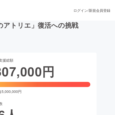
ログイン
/
新規会員登録
のアトリエ」復活への挑戦
うすぐ公開されます
支援総額
プロダクト
307,000
円
ファッション
スポーツ
,000,000円
数
ア
ソーシャルグッド
6
人