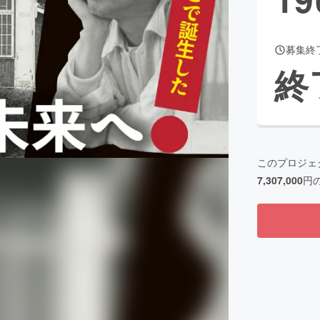
募集終
CAMPFIRE for Social Good
CAMPFIRE Creation
終
CAMPFIREふるさと納税
machi-ya
コミュニティ
このプロジェ
7,307,000
円