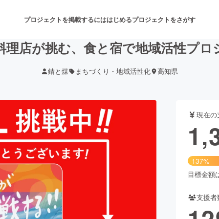
プロジェクトを掲載するには
はじめる
プロジェクトをさがす
料理店が挑む、食と宿で地域活性プロ
錆と煤
まちづくり・地域活性化
高知県
注目のリターン
注目の新着プロジェクト
募集終了が近いプロジェクト
も
現在の
音楽
舞台・パフォーマンス
1,
ゲーム・サービス開発
フード・飲食店
137%
書籍・雑誌出版
アニメ・漫画
目標金額は1
支援者
チャレンジ
ビューティー・ヘルスケ
12