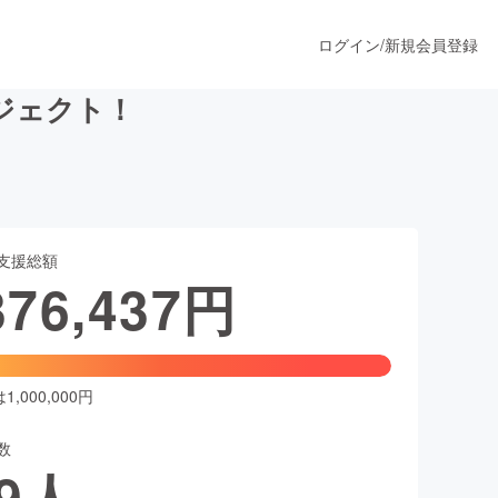
ログイン
/
新規会員登録
ジェクト！
うすぐ公開されます
支援総額
プロダクト
376,437
円
ファッション
スポーツ
,000,000円
数
ア
ソーシャルグッド
9
人