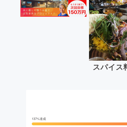
スパイス
137
%達成