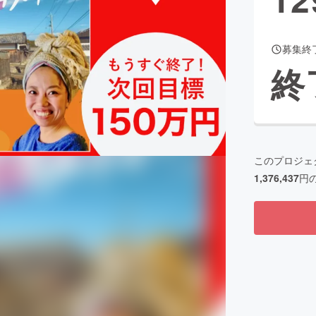
募集終
CAMPFIRE for Social Good
CAMPFIRE Creation
終
CAMPFIREふるさと納税
machi-ya
コミュニティ
このプロジェ
1,376,437
円