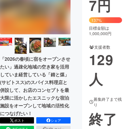
7
円
まちづくり・地域活性化
137%
目標金額は
CAMPFIRE for Social Good
CAMPFIRE Creation
1,000,000円
CAMPFIREふるさと納税
machi-ya
コミュニティ
支援者数
129
「2026の春頃に宿をオープンさせ
たい」過疎化地域の空き家を活用
人
していま経営している「錆と煤」
(サビトスス)のスパイス料理店と
併設して、お店のコンセプトを最
大限に活かしたエスニックな宿泊
募集終了まで残
り
施設をオープンして地域の活性化
終了
につなげたい！
ポスト
シェア
LINEで送る
URLコピー