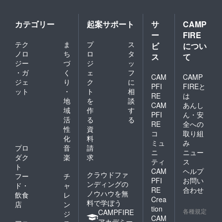
い。 ・
ただき
スプラ
クラウ
ます ・
ン：料
ドファ
日程：
理教室
カテゴリー
起案サポート
サ
CAMP
ンディ
お客様
を伴う
ー
FIRE
ング終
とご相
夕食付
テク
ま
プ
ス
ビ
につい
了後、
談 ・場
き ・1
詳細情
所：高
支援に
ノロ
ち
ロ
タ
ス
て
報を
知県安
対する
ジー
づ
ジ
ッ
メール
芸市土
宿泊可
・ガ
く
ェ
フ
CAM
CAMP
にてご
居554-
能人
ジェ
り
ク
に
案内し
6 錆と
数：1支
PFI
FIREと
ット
・
ト
相
ます。
煤満寿
援につ
RE
は
地
を
談
※プロ
kotobu
き8名様
CAM
あんし
ジェク
ki店 ・
まで宿
域
作
す
PFI
ん・安
ト開始
支援者
泊可能
活
る
る
RE
全への
時点で
様の交
【利用
性
資
は営業
通費は
時の予
コ
取り組
化
料
許可は
各自で
約方
ミュ
み
プロ
音
請
未取得
ご負担
法】 ご
ニ
ニュー
です
くださ
予約は
ダク
楽
求
ティ
ス
が、簡
い。 ・
プロ
ト
CAM
ヘルプ
易宿泊
クラウ
ジェク
クラウドファ
フー
チ
所の申
ドファ
ト終了
PFI
お問い
ンディングの
ド・
ャ
請中と
ンディ
後メー
RE
合わせ
ノウハウを無
飲食
レ
なりま
ング終
ルにて
Crea
料で学ぼう
す。 営
了後、
調整さ
店
ン
tion
各種規定
業許可
詳細情
せてい
CAMPFIRE
ジ
CAM
取得後
報を
ただき
アカデミー