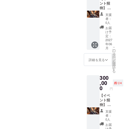
のラベ
をメイ
ント招
せフ
店主直
ルに表
ンに使
待】 錆
リー展
筆の文
記され
い、 南
と煤お
開 ・カ
字を掲
ます。
支援
インド
料理教
ラー展
載しま
商品開
者：
料理を
室にご
開：ガ
す！ ・
0人
封前に
中心の
招待し
ンジー/
支援
は必ず
お届
スパイ
ます！
マーブ
時、必
け予
お届け
ス料理
団体様
ル/flowe
定：
ず備考
のリ
を店主
限定(最
2027
r of Life
欄に希
ターン
年06
と一緒
大人数8
詳細は
望され
に貼付
こ
月
にカ
名様ま
追って
の
るお名
された
リ
レーを
で) ご不
お知ら
タ
前(屋号)
ラベル
ー
つくる
明な点
せしま
ン
をご記
詳細を見る
や注意
を
体験が
ご相談
す！
選
入くだ
書きを
択
出来ま
はご連
す
さい。
ご確認
る
す！ 簡
絡くだ
くださ
300
単な作
さい。
い。」
り方で
錆と煤
,00
・加工
残り4
普段お
innの宿
0
販売と
円
家で実
泊代込
流通の
践でき
み 内容
【イベ
業務資
る方法
高知の
ント招
格およ
や、
食材を
待】 錆
び営業
オー
使っ
と煤お
許可取
支援
ナー
て、皆
料理教
得済み
者：
シェフ
さんで
室にご
0人
が普段
カレー
招待し
お届
どのよ
作りを
ます！
け予