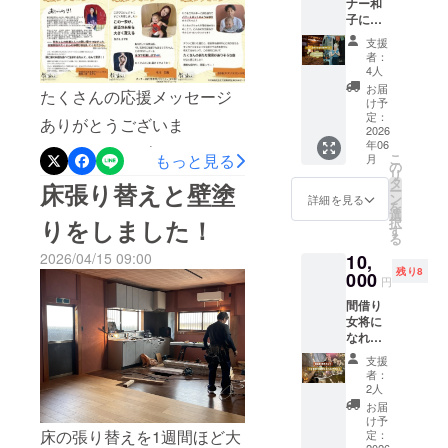
とされているクリッシュ
ナー和
8888
に山の中の時が止まったよ
炭材として有名です。室戸
子に何
円、
トゥルーシー他にも植える
うな素敵なお宿で、いろい
でもお
77777
周辺は、温暖海風が強い山
支援
悩み相
円のリ
予定です。私の大好きな牧
者：
ろと参考になることばかり
の傾斜が急で険しいとい
談出来
ターン
4人
野植物園のようなガーデン
るプラ
と同じ
お届
のお話も聞かせていただ
たくさんの応援メッセージ
う、独特の自然環境で、ウ
ン！ 1
になり
け予
になったらいいなぁ〜を目
時間 古
ます。
定：
き、とてもありがたい時間
ありがとうございま
バメガシがよく育ちます。
民家を
2026
指しながら、ハウスの中で
年06
となりました。細い山道
改装し
す！！！おかげさまで
明治40年頃、紀州(和歌山)の
こ
もっと見る
月
てき
の
ゆったりできるスペースも
を、重い冷蔵庫や洗濯機を
リ
1,000,000円達成することが
炭焼技術が伝わり、土佐備
て、3店
タ
床張り替えと壁塗
ー
ちょっと用意しようと思い
舗目に
ン
詳細を見る
運んでくれた男性陣の皆さ
できました！！！次はネク
長炭の生産が本格化しまし
を
なりま
選
択
ます。土に触れると安心す
りをしました！
す。 皆
ん、お声掛けしてくれたし
す
ストゴールに向けて準備を
た。そこから吉良川は備長
る
さんに
る、と良く言われますが、
2026/04/15 09:00
ぶきさん含め皆様、本当に
10,
お手伝
しております。引き続きラ
炭の積み出し港商売人の街
残り8
いして
000
久しぶりに畑の土に触れる
円
ありがとうございます！丁
ストスパートどうぞよろし
廻船問屋の街として、急速
もらい
間借り
ことができて、一気に幸せ
なが
寧に扱われていた品々を引
くお願いします！！！応援
に発展したそうです。土佐
女将に
ら、素
な気持ちになりました！い
なれる
人なが
き継がせていただき、大変
メッセージは、錆と煤コト
備長炭の特徴は、全国的に
プラ
らにい
支援
つか畑ができたらいいな、
ン！ 満
感謝しております。新たな
ろいろ
ブキ店のInstagramに投稿し
も評価が高く火力が強い長
者：
寿店の
経験し
2人
が急に叶えられました！愛
始まりや、終わりを繰り返
夜、営
ております。よかったら見
時間燃える煙が少ない灰が
たこ
お届
業に1日
しい植物を愛でながら、お
と。 そ
け予
し、巡りながら私たちも循
てみてください！！！合わ
飛びにくい食材を美味しく
女将と
床の張り替えを1週間ほど大
して人
定：