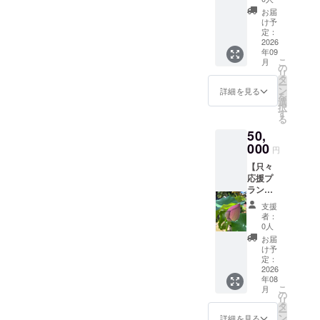
だきま
ファン
湿、脱臭、空気の安定、土
援者様
定！ お
た！お手伝い常連のミノル
15:00
す。 興
お届
ディン
限定、
試し価
会場ー
け予
味があ
グ終了
の匂いの吸着などの効果が
氏。自身の新店舗の準備を
平日の
格での
定：
錆と煤
る方
後、ご
みの宿
2026
宿泊が
INN-
は、
期待されますが、精神文化
予約の
している合間にきてくれま
年09
泊割引
可能で
prema-
メッ
日程を
こ
月
が出来
す！ ※
としては場を整える湿気や
の
安芸市
セージ
した！！！アクセントにな
決めて
リ
るチ
プロ
タ
土居字
にて、
いきま
ー
淀みを吸う土地の気を沈め
ケット
ジェク
ン
りました！！！かわい
シガヤ
詳細を見る
ご相談
しょ
を
です。
ト終了
選
シキ557
も承り
う！ ・
ると言う意味合いで扱われ
択
い！！！トイレのドアも取
宿泊券
後、予
す
番イ
ますの
公序良
る
6000円
約方法
ーーー
で、連
てきました。風水や、鬼門
俗に反
り外して塗り直します。一
50,
分で
ご連絡
ーーー
絡お待
する内
す。 宿
000
させて
を意識しながら、より良い
ーーー
ちして
円
個一個、着実に！安芸市で
容、法
泊の際
いただ
ーーー
おりま
令に違
【只々
空気の流れるお宿として、
に料金
きま
柚子農家をしているみう
ーーー
す。 ※
反する
応援プ
のお支
す。 ・
ーーー
本プロ
内容な
調整していきたいと思いま
ラン！
ちゃん。畑仕事の合間に来
払いの
宿泊可
ー
ジェク
どはお
お礼の
一部に
能日
トを利
支援
す。古くから言い伝えられ
受けで
てくれたよ！色が褪せてい
メッ
ご利用
数：1泊
者：
用し
きませ
セー
いただ
2日
0人
ている考え方など、調べれ
て、プ
る木の部分などはオイルス
ん。 ・
ジ】 感
けるチ
（利用
お届
ロジェ
有効期
謝の気
ば調べるほど奥深く、面白
ケット
可能時
け予
テインで。初めてなので色
クト
限：
持ちを
となり
定：
間：15
オー
2026年
いなぁと思っています。。
込め
2026
が濃過ぎたりしないように
ます。
時
ナーと
7月から
年08
て、お
お一人
チェッ
第三者
皆様になんとなく感じる気
2026年
こ
月
工夫しながらみんなで塗り
礼の
様1枚ず
の
クイン
（支援
9月末ま
リ
メッ
つの利
タ
当日 翌
持ちよさを体感していただ
者を含
ました！塗り出すと、今ま
で
ー
セージ
用が可
ン
日10時
詳細を見る