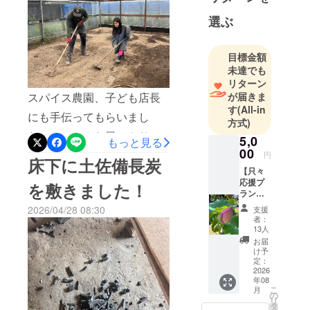
ご家族の都合でアメリカに
今年で10
選ぶ
年、地域の
帰ることが決まり、急遽お
皆様に支え
宿を閉めることになったと
ていただき
目標金額
のこと聞き、まさか！！！
ながら、地
未達でも
と、ショック受けつつ
リターン
元高知の太
が届きま
スパイス農園、子ども店長
陽の恵み
も、、、色々な品を譲り受
す
(All-in
いっぱいの
にも手伝ってもらいまし
けてくれる人が居なくて、3
方式)
食材を活か
た！！！こんな風にやりた
5,0
日後には引っ越すという超
もっと見る
した料理を
00
いな、あんな風にしたい
円
提供し続け
タイトな条件を踏まえて、
床下に土佐備長炭
【只々
な、のイメージを、高知県
てきまし
すごいタイミング！！！と
応援プ
を敷きました！
た。
いの町の生姜農家さんに手
ラン！
いうことで、するっと行っ
お礼の
2026/04/28 08:30
支援
伝ってもらいました！普段
メッ
て参りました。ジェフさん
者：
今回、地元
セー
13人
から畑と向き合っているの
安芸市の魅
とミカさん。本当におふた
ジ】 感
お届
謝の気
力をさらに
で、それはもうプロの土さ
け予
りの空気感が柔らかくて存
持ちを
定：
多くの人に
ばき。ガタガタになってい
込め
2026
在が癒しでした！すごく素
年08
知ってもら
て、お
こ
たところをきれいに整備し
月
礼の
敵なお宿でした！店主のミ
の
うため、そ
リ
メッ
タ