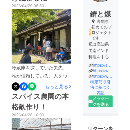
2026/04/29 08:30
錆と煤
高知県
初めてのプ
ロジェクト
です
私は高知県
で南インド
料理を中心
とした、多
https://sabitosusu.com
冷蔵庫を探していた矢先。
国籍スパイ
https://www.instagram.com/sabito_susu
私が信頼している、人をつ
ス料理のお
https://www.instagram.com/sabito_susu_kotobuki/
特定商取引
店「錆と煤
なげる天才、しぶきさん(小
もっと見る
法に基づく
（さびとす
松商店さん)から急にお声を
表記
スパイス農園の本
す）」を南
メッセー
かけていただき、今回、な
国市と安芸
ジを送る
格畝作り！
市にて、2店
んとなんと四万十市にあ
舗経営して
2026/04/28 10:00
る、素敵なお宿止心庵(しし
おります。
んあん)さんが、旦那さんの
リターンを