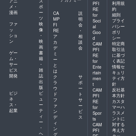
アニ
ス
利用規
PFI
はご宿
メール
ます ・
メ・
ポ
泊も可
にてご
日程：
約
RE
漫画
ー
CA
説
能とな
案内し
お客様
細則
for
ツ
りま
ます。
とご相
MP
明
プライ
Soci
す。 ・
※プロ
談 ・場
ファ
映
FI
会
バシー
al
有効期
ジェク
所：高
ッ
像
RE
・
ポリ
Goo
限：令
ト開始
知県安
ショ
・
ア
相
和8年6
時点で
芸市土
シー
d
ン
映
カ
談
月〜令
は営業
居554-
特定商
CAM
画
和9年6
許可は
6 錆と
デ
会
取引法
PFI
月（年
未取得
煤満寿
ゲー
書
ミ
に基づ
RE
末年始
です
kotobu
ム・
籍
ー
く表記
for
や定休
が、簡
ki店 ・
サー
・
と
情報セ
日を除
易宿泊
支援者
Ente
ビス
雑
は
く） ■
所の申
様の交
キュリ
rtain
開発
誌
注意点
請中と
通費は
ク
サ
ティ方
men
・ご利
なりま
各自で
出
ラ
ポ
針
t
用日が
す。 営
ご負担
版
ウ
ー
反社基
CAM
限定的
業許可
くださ
ビジ
ビ
ド
ト
本方針
PFI
な場合
取得後
い。 ・
ネ
ュ
フ
サ
はご支
はご宿
クラウ
カスタ
RE
ス・
ー
ァ
ー
援前に
泊も可
ドファ
マーハ
for
起業
テ
確認を
能とな
ンディ
ン
ビ
ラスメ
Spor
お願い
りま
ング終
ィ
デ
ス
ントに
ts
しま
す。
了後、
ー
ィ
対する
CAM
す。 ※
詳細情
・
ン
プロ
報を
考え方
PFI
ヘ
グ
ジェク
メール
クッ