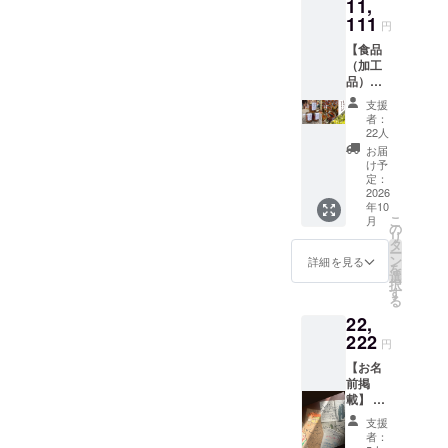
11,
りがと
た旨を
うござ
111
円
お知ら
いま
せくだ
【食品
す！！
さい。
（加工
！
品）】
※3333
錆と煤
円、
支援
特製、
8888円
者：
クラ
のリ
22人
ファン
ターン
お届
限定ラ
と同じ
け予
ベルの
になり
定：
ア
2026
ます。
年10
チャー
こ
月
ルセッ
の
リ
ト2種を
タ
ー
提供し
ン
詳細を見る
を
ます！
選
択
日々の
す
る
食卓
22,
に、
ちょっ
222
円
とした
【お名
スパイ
前掲
スを。
載】 お
カレー
宿の屏
のお供
支援
風また
だけで
者：
は壁