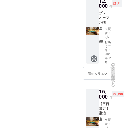
12,
きます)
との人
まさに高波動なエネルギー
残り1
で、接着剤などの化学製品
んか？
000
錆と煤
生のこ
円
大きな
の店舗
と悩み
を感じつつ、丁寧に敷きま
を一切使っておらず、体に
プレ
お皿に
の雰囲
ながら
オープ
ドドー
気が大
した。湿気を取るだけでは
生きて
害のない材であるのが特徴
ン招待
ンとお
好き
いま
プラ
なく、邪気を払うとされる
かず盛
で、こ
です。また調湿効果があり
す。 ア
支援
ン！！
り付け
の店の
ドバイ
者：
炭。もともと、こちらのお
！ 支援
室内を快適な環境に整えて
て後は
コンセ
9人
スとい
者様限
飲むだ
プトな
うより
お届
宿は、風通しも良く、気持
くれたり、肌触り足触りが
定、試
け！食
ども共
け予
も、一
泊プラ
べるだ
定：
有でき
ちの良い空気が流れており
緒に話
柔らかくて気持ちいい点も
ンとな
2026
け！ ス
そうな
を聞き
年05
りま
ますが、さらに床下にの土
パイス
方にお
人気の秘密とのこと。傷や
ながら
こ
月
す！ こ
皿鉢、
の
すすめ
共感す
リ
佐備長炭が敷かれているの
の価格
凹みができても、濡れたタ
振る舞
タ
です！
る形に
ー
で2名様
い酒も
ン
サポー
詳細を見る
なるか
も、知っていただけるとう
を
オルを置いて、アイロンな
まで宿
ありま
選
トもい
もしれ
択
泊可
す。
す
たしま
れしい限りです。床下に炭
ません
どで温めると、自然と木が
る
能！ <
ーーー
す。 ク
が、そ
15,
期間>
を置く文化は、日本の民間
ーーー
ラウド
水分を吸って元に戻るらし
れでも
残り30
2026年
000
ーーー
ファン
よけれ
円
信仰、風水、家相、そして
5月〜
いのです！知らなかっ
ーーー
ディン
ばぜひ
【平日
−2026
ーーー
グ終了
お話し
インドのヴァーストゥーに
た〜！！！そして。シミに
限定！
年8月
ーーー
後、日
しま
宿泊割
オープ
ー
程等調
も少し共通する考えがあり
しょ
なっていた壁を、ちょっと
引チ
ン直
2026/6/
整させ
う！ ク
支援
ケッ
後、3ヶ
ます。科学的には主に調
14(日)
ていた
者：
ビビットな色にしてみまし
ラウド
ト】 支
月限
11:00〜
0人