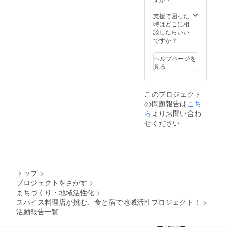
す。) ・
間：15
いろん
お部屋
時
な工程
支援で困った
の概
チェッ
をシェ
時はどこに相
要・和
クイン
アさせ
談したらいい
室 ・布
後、16
ていた
ですか？
団の
時料理
だきま
数：2名
教室ス
す。 そ
ヘルプページを
様分 ・
タート
の時の
見る
食事の
18時〜
旬の食
サービ
お食事
材を使
スプラ
をお楽
うの
このプロジェクト
ン：料
しみ下
で、メ
の問題報告は
理教室
さい。
ニュー
こち
を伴う
翌日10
内容は
ら
よりお問い合わ
夕食付
時
日程が
せください
き ・1
チェッ
決定し
支援に
クアウ
てから
対する
トとな
お知ら
宿泊可
りま
せして
能人
す。) ・
いきま
数：1支
お部屋
す。 ・
トップ
>
援につ
の概
宿泊可
プロジェクトをさがす
>
き2名様
要・和
能日
まちづくり・地域活性化
>
まで宿
室 ・布
数：1泊
泊可能
団の
2日
スパイス料理店が挑む、食と宿で地域活性プロジェクト！
>
■利用時
数：8名
（利用
活動報告一覧
の予約
様 ・食
可能時
方法 ご
事の
間：15