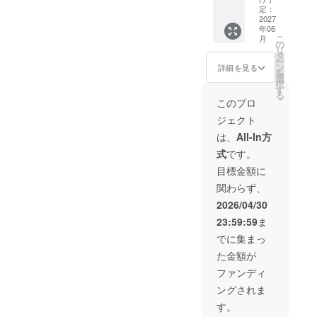
うなこ
しま
団体様
定：
とを大
す。 そ
限定(最
2027
年06
切にし
の後、
大人数8
こ
月
ながら
皆様で
名様ま
の
リ
料理を
お食事
で) ご不
タ
ー
してい
してい
明な点
ン
詳細を見る
を
るか、
ただけ
ご相談
選
択
いろん
るプラ
はご連
す
る
な工程
ンで
絡くだ
このプロ
をシェ
す。 簡
さい。
ジェクト
アさせ
単な作
錆と煤
ていた
り方で
innの宿
は、
All-In方
だきま
普段お
泊代込
式
です。
す。 そ
家で実
み ＋
の時の
践でき
【季節
目標金額に
旬の食
る方法
のア
関わらず、
材を使
や、
チャー
うの
オー
ルギフ
2026/04/30
で、メ
ナー
トセッ
23:59:59
ま
ニュー
シェフ
ト】 内
内容は
が普段
容 高知
でに集まっ
日程が
どのよ
の食材
た金額が
決定し
うなこ
を使っ
てから
とを大
て、皆
ファンディ
お知ら
切にし
さんで
ングされま
せして
ながら
カレー
いきま
料理を
作りを
す。
す。 ■
してい
しま