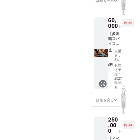
ン
限もし
詳細を見る
を
メージ
ただき
選
くは賞
択
です。
ます。
す
味期
る
カラー
もしご
限：製
60,
はオフ
希望が
造日か
残り2
ホワイ
000
あれば
ら約6ヶ
円
ト。シ
細やか
月 ・原
【多国
ルクス
なご相
材料、
籍スパ
クリー
談も可
主原料
イス料
ンとプ
能な限
の原産
理体験
リント
り承り
地：主
支援
付きペ
展開と
ます。
に高知
者：
ア宿泊
なりま
・掲載
3人
県、ス
プラ
す！ 1
期間：
パイス
お届
ン】 2
点も
2026年
け予
はイン
名様分
の。手
定：
11月11
ド他 ・
の宿泊
2027
描きサ
日〜
添加物
年06
券（1
イン入
2028年
表示、
こ
月
泊）＋
り。 書
の
11月11
アレル
リ
一緒に
いて欲
タ
日まで
ギー表
ー
カレー
しい文
ン
の2年間
詳細を見る
示：
を
作り体
字を入
選
(記載し
「原材
択
験ディ
れるこ
す
たまま
料及び
る
ナー（2
ともで
置いて
添加物
250
食） ■
きま
おくの
等の食
お食事
,00
す。 ・
で、ほ
品表示
残り4
高知県
サイズ
0
ぼ永年)
はお届
円
産の旬
展開：
・掲載
け商品
な食材
【イベ
おまか
方法：