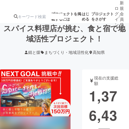
新
ロ
規
グ
会
プロジェクトを掲
はじ
プロジェクト
/
載するには
める
をさがす
イ
員
ン
登
スパイス料理店が挑む、食と宿で地
録
域活性プロジェクト！
人気のプロ
注目のリ
注目の新着プロ
募集終了が近いプ
もうすぐ公開
錆と煤
まちづくり・地域活性化
高知県
ジェクト
ターン
ジェクト
ロジェクト
されます
アート・写真
音楽
現在の支援総
額
1,37
テクノロジー・ガジェット
ゲーム・サ
6,43
映像・映画
書籍・雑誌
ビジネス・起業
チャレンジ