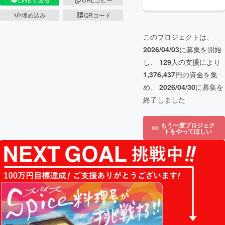
埋め込み
QRコード
このプロジェクトは、
2026/04/03
に募集を開始
し、
129
人の支援により
1,376,437
円の資金を集
め、
2026/04/30
に募集を
終了しました
もう一度プロジェク
トをやってほしい