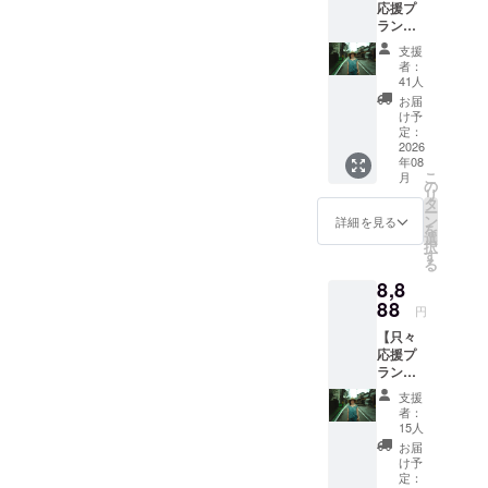
ませ
応援プ
8888
数：8名
支払い
ん。こ
ラン！
円、
様 ・1
くださ
のこと
お礼の
10000
支援に
い】 最
支援
は、本
メッ
円、
対する
大8名様
者：
プロ
セー
50000
宿泊可
41人
まで可
ジェク
ジ】 感
円、
能人
能で
お届
トのリ
謝の気
77777
数：1支
け予
す！
ターン
持ちを
円のリ
定：
援につ
メッ
につい
込め
2026
ターン
き1名様
セージ
ても同
年08
て、お
と同じ
まで宿
にて、
様で
こ
月
礼の
になり
の
泊可能
宿泊人
す。 ※
リ
メッ
ます。
タ
・素泊
数をお
交通費
ー
セージ
ン
まりま
詳細を見る
知らせ
宿泊費
を
をお送
選
たは朝
くださ
はご自
択
りしま
す
食付き
いま
身で別
る
す。
〈期
せ。
途ご負
8,8
※8888
間〉
担をお
円、
88
2026年
円
願いい
77777
9/1〜
たしま
【只々
円のリ
2026年
す。
応援プ
ターン
12/20ま
〈期
ラン！
と同じ
での3ヶ
間〉
お礼の
になり
月限定
支援
2026/10
メッ
ます。
となり
者：
/1〜
セー
15人
ます。
2027/5/
ジ】 感
ご予約
お届
31
謝の気
け予
はプロ
持ちを
定：
ジェク