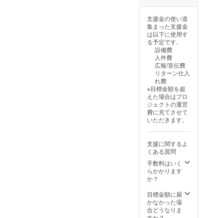
所要時
るか、
す。 そ
間 2〜
いろん
の後、
支援金の使い道
3時間
な工程
皆様で
集まった支援金
・宿泊
をシェ
お食事
は以下に使用す
可能日
アさせ
してい
る予定です。
数：1泊
ていた
ただけ
設備費
2日
だきま
るプラ
人件費
（利用
す。 そ
ンで
広報/宣伝費
可能時
の時の
す。 簡
リターン仕入
間：15
旬の食
単な作
れ費
時
材を使
り方で
※目標金額を超
チェッ
うの
普段お
えた場合はプロ
クイン
で、メ
家で実
ジェクトの運営
後、16
ニュー
践でき
費に充てさせて
時料理
内容は
る方法
いただきます。
教室ス
日程が
や、
タート
決定し
オー
18時〜
てから
ナー
支援に関するよ
お食事
お知ら
シェフ
くある質問
をお楽
せして
が普段
しみ下
いきま
どのよ
手数料はいく
さい。
す。 ・
うなこ
らかかります
翌日10
宿泊可
とを大
か？
時
能日
切にし
チェッ
数：1泊
ながら
目標金額に届
クアウ
2日
料理を
かなかった場
トとな
（利用
してい
合どうなりま
りま
可能時
るか、
すか？