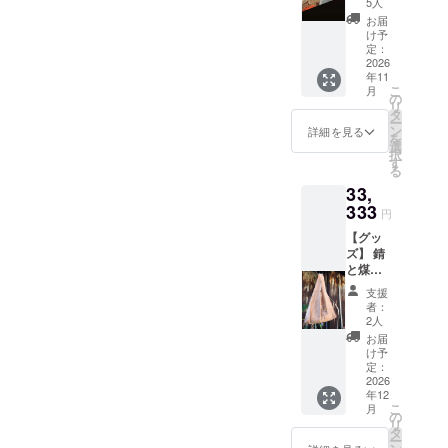
はな
5人
に、支
く、パ
お届
援者様
スタや
け予
のお名
ご飯の
定：
前
2026
上にそ
年11
（ニッ
のまま
こ
月
クネー
かける
の
リ
ムや屋
だけ、
タ
ー
号な
そんな
ン
詳細を見る
を
ど）を
万能な
選
択
掲載し
調味料
す
る
ます。
として
33,
錆と煤
の使い
オー
333
方もお
円
ナーの
勧めい
【グッ
直筆、
たしま
ズ】 錆
お名前
す。 ・
と煤の
掲載。
サイ
オリジ
創作文
ズ：約
支援
ナルデ
字のア
8cm ・
者：
ザイン
レンジ
重量：
2人
のトー
で、お
約120g
お届
トバッ
宿の雰
・保存
け予
グを提
囲気に
定：
方法：
供しま
2026
合った
開封後
年12
す。 写
文字を
は冷蔵
こ
月
真のサ
お任せ
の
にて ・
リ
イズと
で描か
タ
消費期
ー
形はイ
せてい