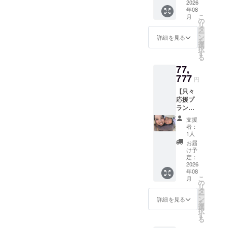
込め
2026
ト終了
年08
て、お
後メー
こ
月
礼の
の
ルまた
リ
メッ
タ
はお電
ー
セージ
ン
詳細を見る
話にて
を
をお送
選
調整さ
択
りしま
す
せてい
る
す！
ただき
77,
※3333
ます。
円、
777
ご予約
円
77777
は予約
【只々
円のリ
サイト
応援プ
ターン
経由で
ラン！
と同じ
はな
お礼の
になり
く、お
支援
メッ
ます。
者：
電話ま
セー
1人
たは
ジ】 感
お届
メール
謝の気
け予
で直接
持ちを
定：
錆と進
込め
2026
ご連絡
年08
て、お
くださ
こ
月
礼の
の
い。 ク
リ
メッ
タ
ラウド
ー
セージ
ン
詳細を見る
ファン
を
をお送
選
ディン
択
りしま
す
グで支
る
す！ あ
援をし