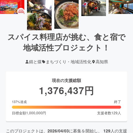
スパイス料理店が挑む、食と宿で
地域活性プロジェクト！
錆と煤
まちづくり・地域活性化
高知県
現在の支援総額
1,376,437
円
終了
137
%達成
目標金額
1,000,000
円
支援者数
129
人
このプロジェクトは、
2026/04/03
に募集を開始し、
129
人の支援