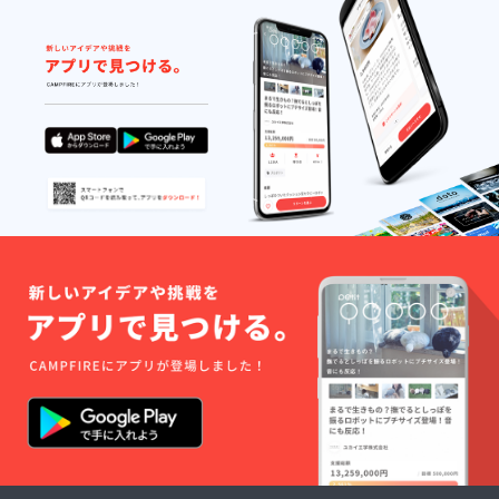
予約は
サービ
時
プロ
スプラ
チェッ
ジェク
ン：料
クイン
ト終了
理教室
後、16
後メー
を伴う
時料理
ルにて
夕食付
教室ス
調整さ
き ・1
タート
せてい
支援に
18時〜
ただき
対する
お食事
ます ・
宿泊可
をお楽
日程：
能人
しみ下
お客様
数：1支
さい。
とご相
援につ
翌日10
談 ・場
き8名様
時
所：高
まで宿
チェッ
知県安
泊可能
クアウ
芸市土
【利用
トとな
居554-
時の予
りま
6 錆と
約方
す。) ・
煤満寿
法】 ご
お部屋
kotobu
予約は
の概
ki店 ・
プロ
要・和
支援者
ジェク
室 ・布
様の交
ト終了
団の
通費は
後メー
数：8名
各自で
ルにて
様 ・食
ご負担
調整さ
事の
くださ
せてい
サービ