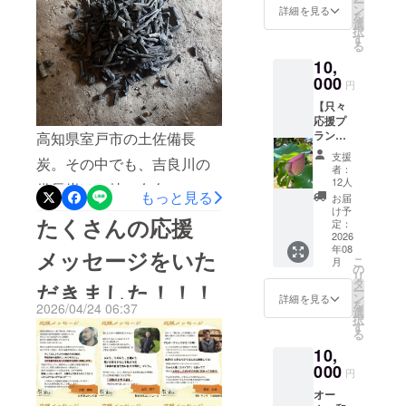
てくれました！うちの娘
して地域を
ー
カさんもお客様としてつな
セージ
ン
詳細を見る
を
をお送
盛り上げる
選
も、楽しみながら、自分が
がっていたので、いつか泊
択
りしま
す
ことが出来
る
担当する畝に、何かしら飾
す。
まりに行きたいと思いなが
たらいいな
10,
※3333
り付けをしてみたり、みん
円、
000
と言う想い
ら、気づけば宿を閉めるこ
円
8888
なで意見を出し合って可愛
があり、新
【只々
とになってしまったのです
円、
応援プ
たな挑戦と
77777
い形の畝をみんなで作りま
ごく残念でしたが、今回、
ラン！
高知県室戸市の土佐備長
円のリ
して、
お礼の
した！種はこれから！
ターン
支援
新しい冷蔵庫を購入させて
炭。その中でも、吉良川の
メッ
と同じ
者：
ちょっと出出しが遅いかも
セー
になり
宿泊施設【
12人
いただけるということで、
備長炭は、特に有名で、歴
ジ】 感
もっと見る
ます。
お届
sabitosusu
しれませんが、気候の良い
謝の気
すべての予定をキャンセル
け予
史と文化を支えてきたとて
たくさんの応援
INN -prema-
持ちを
定：
今の時期に芽が出ますよう
し、急遽、娘も引き連れて
込め
2026
も重要な街です。特に北川
（さびとす
年08
て、お
に。今回はまるふく農園さ
メッセージをいた
行って参りました。南国か
すインプレ
こ
月
町は備長炭によって栄えた
礼の
の
リ
んから譲り受けたアシュワ
メッ
マ）】
タ
ら2時間持ち寄りでランチを
だきました！！！
炭の街として知られていま
ー
セージ
ン
詳細を見る
ガンダお客様がたくさん種
を
2026/04/24 06:37
をお送
して、ご近所の皆様、顔見
選
す。原料は、ウバメガシ、
択
をオープン
りしま
す
が取れたからと言って、譲
る
知りの方たちもたくさんい
す。
カシ科の非常に硬い木。特
したいと考
10,
※3333
り受けたバタフライピー
えておりま
て、楽しいランチタイムを
にウバメガシは密度が高
円、
000
円
トゥルーシーの中でも高級
す！
5000
過ごさせていただき、本当
く、火持ちが良い最高級の
オー
円、