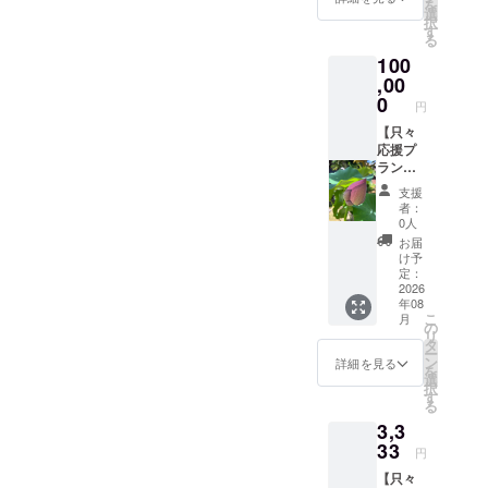
む）と
を
をお送
けたらと思っています。
能で
選
チェッ
で気にならなかった部分が
の間の
択
りしま
す。 現
す
クアウ
雇用関
る
す。
気になって来て、やめ時が
金への
ト) ・お
係を成
100
※3333
交換は
部屋の
立させ
わからなくなります
円、
,00
できま
概要・
ること
5000
せん。
0
和室 ・
はござ
円
ね、、、笑みなさま、あり
円、
お釣り
布団の
いませ
8888
【只々
は出ま
数：8名
がとうございます！！！さ
ん。 ※
円、
応援プ
せん。
様 ・1
また、
10000
ラン！
あ、どんなになるか
・宿泊
支援に
プロ
円、
お礼の
可能日
対する
ジェク
支援
な、、、？たのしみで
77777
メッ
数：1泊
宿泊可
者：
トオー
円のリ
セー
2日
能人
0人
ナー以
す〜！！！
ターン
ジ】 感
（利用
数：1支
お届
外の第
と同じ
謝の気
可能時
援につ
け予
三者
になり
持ちを
間：15
定：
き2名様
（支援
ます。
込め
2026
時
まで宿
者を含
年08
て、お
チェッ
泊可能
む）が
こ
月
礼の
クイン
の
【お一
当事者
リ
メッ
当日 翌
タ
人様ず
となる
ー
セージ
日10時
ン
つ増え
詳細を見る
雇用関
を
をお送
チェッ
選
るごと
係の成
択
りしま
クアウ
す
に＋
立を
る
す。
ト) ・お
4000円
あっせ
3,3
※3333
部屋の
になり
んする
円、
33
概要・
ますの
円
ことも
5000
和室 ・
で、現
ござい
【只々
円、
布団の
地でお