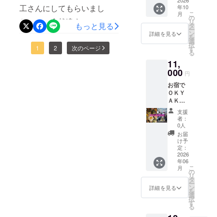
客様にも楽しんでもらえる
して出
2026
生山あ
環の一部になって柔らかい
せてリターンの内容も投稿
焼けると言う特徴がありま
工さんにしてもらいまし
年10
店され
り谷あ
ような畑になるように、
こ
月
ません
時間をお届けできるように
り、経
の
しております！！！
す。そんな備長炭を作って
た！！！全然違う！！！ビ
リ
か？ 夜
もっと見る
営のこ
タ
ゆっくりですが進めていき
ー
精進していきたいと思いま
の雰囲
いる職人さんが、商品には
とや恋
ン
詳細を見る
フォーアフター！！！無垢
を
気も
たいと思います。やる気の
愛のこ
選
す。
択
ならないと言われている小
とって
(むく)の木材の自然なやさし
1
2
次のページ
と(笑)な
す
る
娘！多肉植物が大好きで
も素敵
ど何で
さくなった備長炭をクラウ
さ。今回改めて調べてみま
11,
なの
も話し
す！
で、店
000
てみた
ドファンディングとして、
円
した！床材などでよく聞く
舗を持
い
お宿で
たれて
ご支援していただきまし
な〜、
無垢材とは、接着剤を使わ
ＯＫＹ
ない
聞いて
た！！！ありがとうござい
ＡＫＵ
方、お
ずそのまま製材品として利
みたい
ＯＫＹ
店を
な〜と
支援
ます！！！畳の張り替えの
用する木材のことを指しま
ＡＫ
やって
思うこ
者：
Ｕ・・
みたい
とをよ
0人
間、畳下にある杉の木の板
す。無垢材の対になる材と
・お
なぁと
かった
お届
きゃく
思う方
を外し、床下に撒かせてい
ら1時間
け予
して集成材があり、薄い木
高知で
よかっ
定：
程度お
ただきました。高級な土佐
は、お
2026
たらい
材を接着剤などで合成した
話しで
年06
きゃく
かがで
きま
備長炭の特徴である、ガラ
こ
月
加工品で、フローリングや
とは宴
しょう
の
す。 ち
リ
会の事
か？ (出
タ
なみ
スのような高い音の響きを
ー
構造材などによく使われて
を言い
店経験
ン
に、私
詳細を見る
を
ます。
者に限
奏でながら、まるでクリス
選
もまだ
います。無垢材は木を切り
択
みんな
らせて
す
まだ経
る
タルのような音の響きで、
で宴会
いただ
出したそのままの材なの
営のこ
しませ