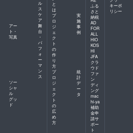
RE
ル
ト開始
にてご
と
キーポ
ふる
時点で
案内し
ス
は
リシー
さと
は営業
ます。
ケ
プ
実
納税
許可は
※プロ
ア
ロ
施
未取得
ジェク
AD
アー
舞
ジ
事
です
ト開始
FOR
ト・
台
が、簡
時点で
ェ
例
ALL
易宿泊
は営業
写真
・
ク
HIO
所の申
許可は
パ
ト
KOS
請中と
未取得
フ
の
HI
なりま
です
ォ
作
す。 営
が、簡
JFA
ー
り
業許可
易宿泊
クラ
マ
取得後
所の申
方
ウド
はご宿
請中と
ン
プ
統
ファ
泊も可
なりま
ス
ロ
計
ン
能とな
す。 営
ソー
ジ
デ
ります
業許可
ディ
シャ
ェ
ー
取得後
ング
ル
はご宿
ク
タ
mac
泊も可
グッ
ト
hi-ya
能とな
ド
の
補助
りま
広
す。
金申
め
請サ
方
ポー
ト