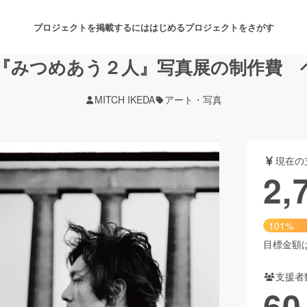
プロジェクトを掲載するには
はじめる
プロジェクトをさがす
『みつめあう２人』写真展の制作費 ヘルプ
MITCH IKEDA
アート・写真
注目のリターン
注目の新着プロジェクト
募集終了が近いプロジェクト
も
現在の
音楽
舞台・パフォーマンス
2,
ゲーム・サービス開発
フード・飲食店
101%
書籍・雑誌出版
アニメ・漫画
目標金額は2
支援者
チャレンジ
ビューティー・ヘルスケ
60