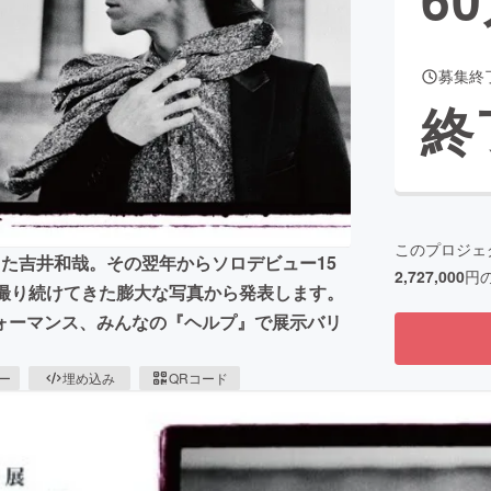
募集終
CAMPFIRE for Social Good
CAMPFIRE Creation
終
CAMPFIREふるさと納税
machi-ya
コミュニティ
このプロジェ
ューした吉井和哉。その翌年からソロデビュー15
2,727,000
円
て撮り続けてきた膨大な写真から発表します。
ォーマンス、みんなの『ヘルプ』で展示バリ
ピー
埋め込み
QRコード