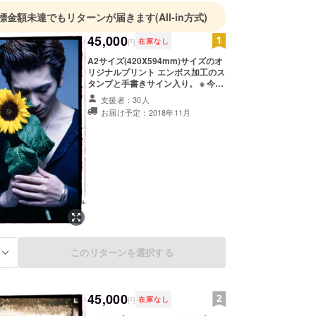
標金額未達でもリターンが届きます
(All-in方式)
45,000
円
在庫なし
A2サイズ(420X594mm)サイズのオ
リジナルプリント エンボス加工のス
タンプと手書きサイン入り。 ※ 今回
に限り、吉井和哉 と MITCH IKEDA
支援者：30人
のサイン両方が入ります。 1994年
お届け予定：2018年11月
The Yellow Monkey シングル盤『熱
帯夜』撮影時の別ヴージョン 今回の
クラウドファンディングに限り
45,000円(日本全国送料込み) 限定30
点のリターン。 ※日本国内しか発
送しません。
このリターンを選択する
る
45,000
円
在庫なし