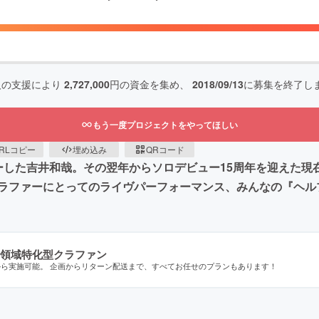
人の支援により
2,727,000
円の資金を集め、
2018/09/13
に募集を終了し
もう一度プロジェクトをやってほしい
RLコピー
埋め込み
QRコード
てデビューした吉井和哉。その翌年からソロデビュー15周年を迎え
ラファーにとってのライヴパーフォーマンス、みんなの『ヘル
領域特化型クラファン
から実施可能。 企画からリターン配送まで、すべてお任せのプランもあります！