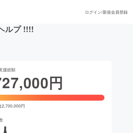
ログイン
/
新規会員登録
 !!!!
うすぐ公開されます
支援総額
プロダクト
727,000
円
ファッション
スポーツ
,700,000円
数
ア
ソーシャルグッド
人