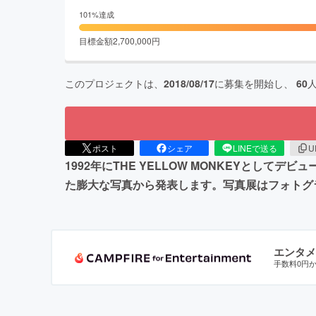
101
%達成
目標金額
2,700,000
円
このプロジェクトは、
2018/08/17
に募集を開始し、
60
ポスト
シェア
LINEで送る
U
1992年にTHE YELLOW MONKEYとし
た膨大な写真から発表します。写真展はフォトグ
エンタメ
手数料0円