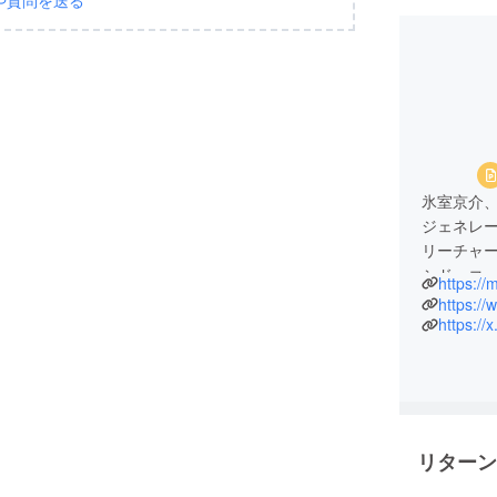
や質問を送る
氷室京介
ジェネレ
リーチャ
シド、コ
https://
ションを
https:/
https://
リターン