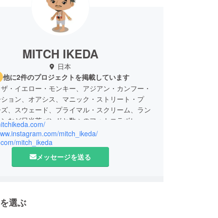
MITCH IKEDA
日本
他に2件のプロジェクトを掲載しています
、ザ・イエロー・モンキー、アジアン・カンフー・
ーション、オアシス、マニック・ストリート・プ
ーズ、スウェード、プライマル・スクリーム、ラン
ーンなど日米英バンドと数々のフォトコラボレー
mitchikeda.com/
行う。
/www.instagram.com/mitch_ikeda/
x.com/mitch_ikeda
メッセージを送る
を選ぶ