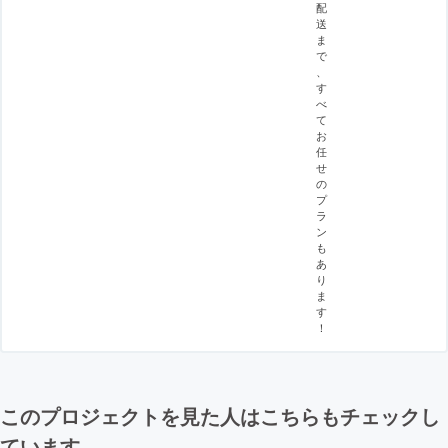
配
送
ま
で
、
す
べ
て
お
任
せ
の
プ
ラ
ン
も
あ
り
ま
す
！
このプロジェクトを見た人はこちらもチェックし
ています