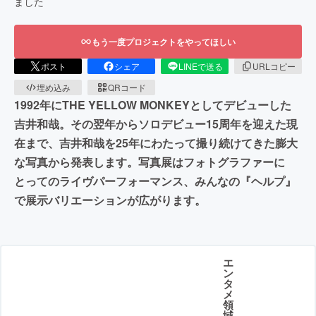
ました
もう一度プロジェクトをやってほしい
ポスト
シェア
LINEで送る
URLコピー
埋め込み
QRコード
1992年にTHE YELLOW MONKEYとしてデビューした
吉井和哉。その翌年からソロデビュー15周年を迎えた現
在まで、吉井和哉を25年にわたって撮り続けてきた膨大
な写真から発表します。写真展はフォトグラファーに
とってのライヴパーフォーマンス、みんなの『ヘルプ』
で展示バリエーションが広がります。
エ
ン
タ
メ
領
域