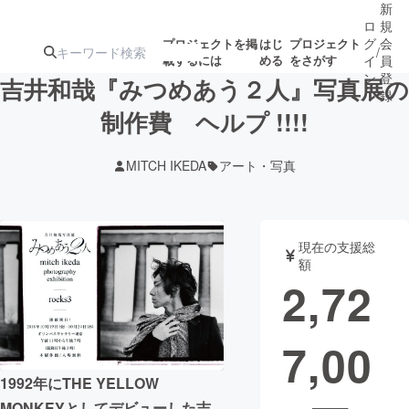
新
ロ
規
グ
会
プロジェクトを掲
はじ
プロジェクト
/
載するには
める
をさがす
イ
員
ン
登
吉井和哉『みつめあう２人』写真展の
録
制作費 ヘルプ !!!!
人気のプロ
注目のリ
注目の新着プロ
募集終了が近いプ
もうすぐ公開
MITCH IKEDA
アート・写真
ジェクト
ターン
ジェクト
ロジェクト
されます
アート・写真
音楽
現在の支援総
額
2,72
テクノロジー・ガジェット
ゲーム・サ
7,00
映像・映画
書籍・雑誌
1992年にTHE YELLOW
ビジネス・起業
チャレンジ
MONKEYとしてデビューした吉