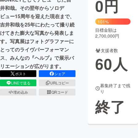
0
円
井和哉。その翌年からソロデ
まちづくり・地域活性化
ビュー15周年を迎えた現在まで、
101%
吉井和哉を25年にわたって撮り続
目標金額は
CAMPFIRE for Social Good
CAMPFIRE Creation
けてきた膨大な写真から発表しま
2,700,000円
CAMPFIREふるさと納税
machi-ya
コミュニティ
す。写真展はフォトグラファーに
とってのライヴパーフォーマン
支援者数
60
人
ス、みんなの『ヘルプ』で展示バ
リエーションが広がります。
ポスト
シェア
LINEで送る
URLコピー
募集終了まで残
り
埋め込み
QRコード
終了