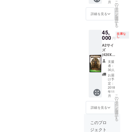
こ
月
タンプ
の
リ
と手書
タ
ー
きサイ
ン
詳細を見る
を
ン入
選
択
り。 ※
す
る
今回に
45,
限り、
在庫な
吉井和
000
し
円
哉 と
A2サイ
MITCH
ズ
IKEDA
(420X5
のサイ
94mm)
ン両方
支援
サイズ
が入り
者：
のオリ
ます。
30人
ジナル
1994年
お届
プリン
The
け予
ト エン
Yellow
定：
ボス加
2018
Monkey
年11
工のス
シング
こ
月
タンプ
ル盤
の
リ
と手書
『熱帯
タ
ー
きサイ
夜』撮
ン
詳細を見る
を
ン入
影時の
選
択
り。 ※
別ヴー
す
る
今回に
ジョン
このプロ
限り、
今回の
ジェクト
吉井和
クラウ