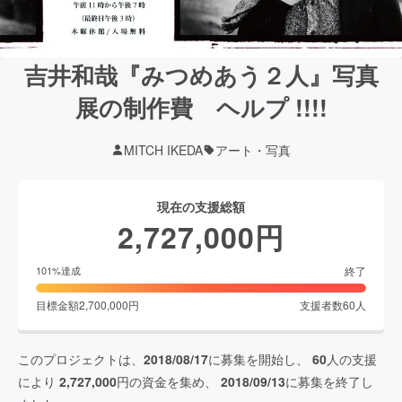
吉井和哉『みつめあう２人』写真
展の制作費 ヘルプ !!!!
MITCH IKEDA
アート・写真
現在の支援総額
2,727,000
円
終了
101
%達成
目標金額
2,700,000
円
支援者数
60
人
このプロジェクトは、
2018/08/17
に募集を開始し、
60
人の支援
により
2,727,000
円の資金を集め、
2018/09/13
に募集を終了し