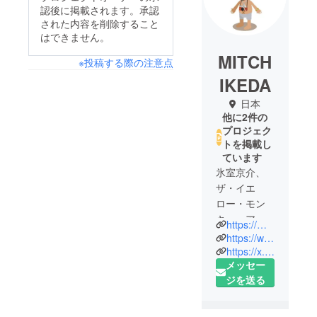
認後に掲載されます。承認
された内容を削除すること
はできません。
MITCH
※投稿する際の注意点
IKEDA
日本
他に2件の
プロジェク
トを掲載し
ています
氷室京介、
ザ・イエ
ロー・モン
キー、アジ
https://mitchikeda.com/
アン・カン
https://www.instagram.com/mitch_ikeda/
フー・ジェ
https://x.com/mitch_ikeda
メッセー
ネレーショ
ジを送る
ン、オアシ
ス、マニッ
ク・スト