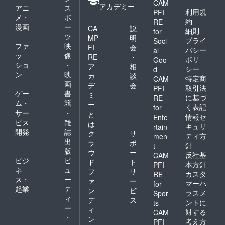
CAM
アカデミー
アニ
ス
利用規
PFI
メ・
ポ
約
RE
漫画
ー
CA
説
細則
for
ツ
MP
明
プライ
Soci
ファ
映
FI
会
バシー
al
ッ
像
RE
・
ポリ
Goo
ショ
・
ア
相
シー
d
ン
映
カ
談
特定商
CAM
画
デ
会
取引法
PFI
ゲー
書
ミ
に基づ
RE
ム・
籍
ー
く表記
for
サー
・
と
情報セ
Ente
ビス
雑
は
キュリ
rtain
開発
誌
ク
サ
ティ方
men
出
ラ
ポ
針
t
版
ウ
ー
反社基
CAM
ビジ
ビ
ド
ト
本方針
PFI
ネ
ュ
フ
サ
カスタ
RE
ス・
ー
ァ
ー
マーハ
for
起業
テ
ン
ビ
ラスメ
Spor
ィ
デ
ス
ントに
ts
ー
ィ
対する
CAM
・
ン
考え方
PFI