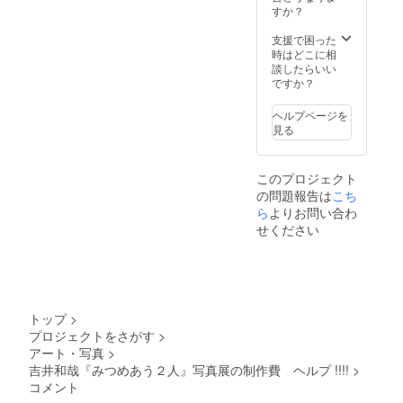
点のリ
すか？
ター
ン。 ※
支援で困った
日本国
時はどこに相
内しか
談したらいい
発送し
ですか？
ませ
ん。
ヘルプページを
見る
このプロジェクト
の問題報告は
こち
ら
よりお問い合わ
せください
トップ
>
プロジェクトをさがす
>
アート・写真
>
吉井和哉『みつめあう２人』写真展の制作費 ヘルプ !!!!
>
コメント