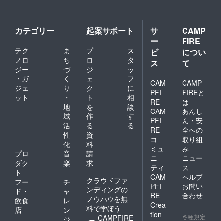
カテゴリー
起案サポート
サ
CAMP
ー
FIRE
テク
ま
プ
ス
ビ
につい
ノロ
ち
ロ
タ
ス
て
ジー
づ
ジ
ッ
・ガ
く
ェ
フ
CAM
CAMP
ジェ
り
ク
に
PFI
FIREと
ット
・
ト
相
RE
は
地
を
談
CAM
あんし
域
作
す
PFI
ん・安
活
る
る
RE
全への
性
資
コ
取り組
化
料
ミュ
み
プロ
音
請
ニ
ニュー
ダク
楽
求
ティ
ス
ト
CAM
ヘルプ
クラウドファ
フー
チ
PFI
お問い
ンディングの
ド・
ャ
RE
合わせ
ノウハウを無
飲食
レ
Crea
料で学ぼう
店
ン
tion
各種規定
CAMPFIRE
ジ