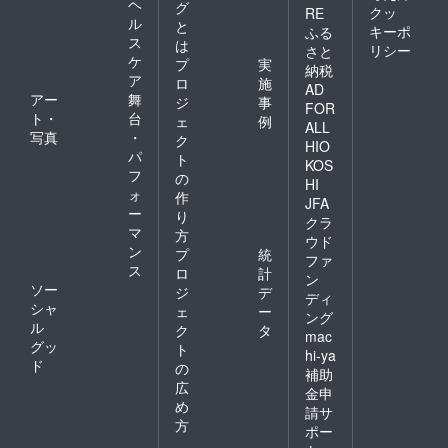
ヘ
グ
クッ
RE
ル
と
キーポ
ふる
ス
は
リシー
さと
ケ
プ
実
納税
ア
ロ
施
AD
アー
舞
ジ
事
FOR
ト・
台
ェ
例
ALL
写真
・
ク
HIO
パ
ト
KOS
フ
の
HI
ォ
作
JFA
ー
り
クラ
マ
方
ウド
ン
プ
統
ファ
ス
ロ
計
ン
ソー
ジ
デ
ディ
シャ
ェ
ー
ング
ル
ク
タ
mac
グッ
ト
hi-ya
ド
の
補助
広
金申
め
請サ
方
ポー