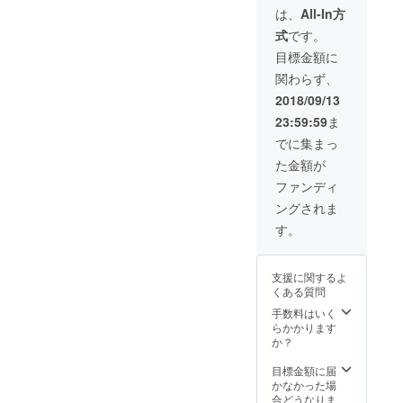
哉 と
ドファ
は、
All-In方
MITCH
ンディ
式
です。
IKEDA
ングに
のサイ
限り
目標金額に
ン両方
45,000
関わらず、
が入り
円(日本
ます。
全国送
2018/09/13
2006年
料込み)
23:59:59
ま
吉井和
限定30
哉 シン
点のリ
でに集まっ
グル盤
ター
た金額が
『BEA
ン。 ※
UTIFUL
日本国
ファンディ
』撮影
内しか
ングされま
時の別
発送し
ヴァー
ませ
す。
ジョン
ん。
今回の
クラウ
支援に関するよ
ドファ
くある質問
ンディ
ングに
手数料はいく
限り
らかかります
45,000
か？
円(日本
全国送
目標金額に届
料込み)
かなかった場
限定30
合どうなりま