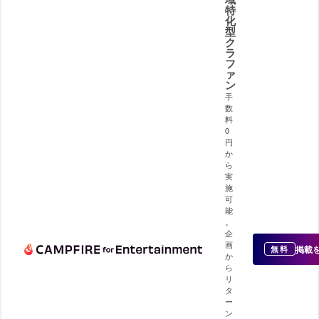
特
化
型
ク
ラ
フ
ァ
ン
手
数
料
0
円
か
ら
実
施
可
能
。
企
画
掲載
無料
か
ら
リ
タ
ー
ン