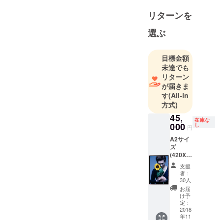
リート・プ
リターンを
リーチャー
ズ、ス
選ぶ
ウェード、
プライマ
目標金額
ル・スク
未達でも
リーム、ラ
リターン
ンシド、
が届きま
コーンなど
す
(All-in
方式)
日米英バン
ドと数々の
45,
在庫な
000
し
フォトコラ
円
ボレーショ
A2サイ
ズ
ンを行う。
(420X5
94mm)
支援
サイズ
者：
のオリ
30人
ジナル
お届
プリン
け予
ト エン
定：
ボス加
2018
年11
工のス