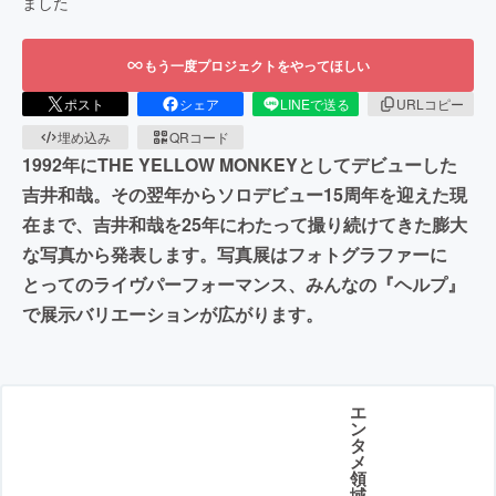
ました
もう一度プロジェクトをやってほしい
ポスト
シェア
LINEで送る
URLコピー
埋め込み
QRコード
1992年にTHE YELLOW MONKEYとしてデビューした
吉井和哉。その翌年からソロデビュー15周年を迎えた現
在まで、吉井和哉を25年にわたって撮り続けてきた膨大
な写真から発表します。写真展はフォトグラファーに
とってのライヴパーフォーマンス、みんなの『ヘルプ』
で展示バリエーションが広がります。
エ
ン
タ
メ
領
域