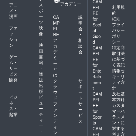
CAM
アカデミー
アニ
ス
利用規
PFI
メ・
ポ
約
RE
漫画
ー
CA
説
細則
for
ツ
MP
明
プライ
Soci
ファ
映
FI
会
バシー
al
ッ
像
RE
・
ポリ
Goo
ショ
・
ア
相
シー
d
ン
映
カ
談
特定商
CAM
画
デ
会
取引法
PFI
ゲー
書
ミ
に基づ
RE
ム・
籍
ー
く表記
for
サー
・
と
情報セ
Ente
ビス
雑
は
キュリ
rtain
開発
誌
ク
サ
ティ方
men
出
ラ
ポ
針
t
版
ウ
ー
反社基
CAM
ビジ
ビ
ド
ト
本方針
PFI
ネ
ュ
フ
サ
カスタ
RE
ス・
ー
ァ
ー
マーハ
for
起業
テ
ン
ビ
ラスメ
Spor
ィ
デ
ス
ントに
ts
ー
ィ
対する
CAM
・
ン
考え方
PFI