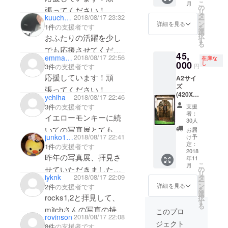
こ
月
タンプ
の
張ってください！
リ
と手書
タ
kuuchanmama
2018/08/17 23:32
ー
きサイ
ン
詳細を見る
1件
の支援者です
を
ン入
選
択
おふたりの活躍を少し
り。 ※
す
る
今回に
でも応援させてくださ
45,
限り、
emmasamune
2018/08/17 22:56
在庫な
い。
吉井和
000
し
円
3件
の支援者です
哉 と
吉井さんの歌とこれか
応援しています！頑
A2サイ
MITCH
らも生きていきます！
ズ
IKEDA
張ってください！
(420X5
のサイ
ychiha
2018/08/17 22:46
94mm)
ン両方
支援
3件
の支援者です
サイズ
が入り
者：
イエローモンキーに続
のオリ
ます。
30人
ジナル
1994年
いての写真展とても楽
お届
プリン
The
junko1008
2018/08/17 22:41
け予
しみです！
ト エン
Yellow
定：
1件
の支援者です
ボス加
2018
Monkey
写真集も楽しみにして
昨年の写真展、拝見さ
年11
工のス
シング
こ
月
います☆
タンプ
ル盤
せていただきました。
の
リ
と手書
iyknk
2018/08/17 22:09
『熱帯
タ
今年も楽しみにしてお
ー
きサイ
夜』撮
ン
詳細を見る
2件
の支援者です
を
ン入
影時の
ります。
選
rocks1,2と拝見して、
択
り。 ※
別ヴー
す
届くのが自分の誕生月
る
今回に
mitchさんの写真の持つ
ジョン
このプロ
限り、
rovinson
2018/08/17 22:08
今回の
なので更に楽しみで
力は本当に凄いなと思
ジェクト
吉井和
クラウ
8件
の支援者です