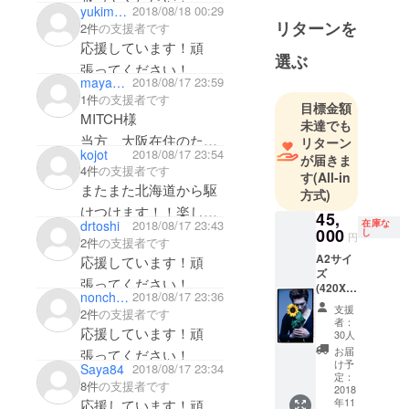
yukimom
2018/08/18 00:29
てたら嬉しいです！こ
リート・プ
リターンを
2件
の支援者です
れからも応援してま
リーチャー
応援しています！頑
ズ、ス
す。
選ぶ
張ってください！
ウェード、
maya2016tym
2018/08/17 23:59
プライマ
1件
の支援者です
目標金額
ル・スク
MITCH様
未達でも
リーム、ラ
当方、大阪在住のため
リターン
kojot
2018/08/17 23:54
ンシド、
が届きま
東京の写真展には行け
4件
の支援者です
コーンなど
す
(All-in
ないかもしれないです
またまた北海道から駆
方式)
日米英バン
が、是非成功させてい
けつけます！！楽しみ
ドと数々の
45,
在庫な
drtoshi
2018/08/17 23:43
ただきたく今回参加い
000
にしています！！！
し
フォトコラ
円
2件
の支援者です
たします。
ボレーショ
A2サイ
応援しています！頑
機会があればまた大阪
ズ
ンを行う。
張ってください！
(420X5
でも開催していただけ
nonchanmama
2018/08/17 23:36
94mm)
支援
2件
の支援者です
ると嬉しいです。
サイズ
者：
のオリ
応援しています！頑
30人
ジナル
お届
張ってください！
プリン
け予
Saya84
2018/08/17 23:34
ト エン
定：
8件
の支援者です
ボス加
2018
年11
応援しています！頑
工のス