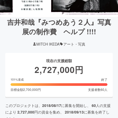
吉井和哉『みつめあう２人』写真
展の制作費 ヘルプ !!!!
MITCH IKEDA
アート・写真
現在の支援総額
2,727,000
円
終了
101
%達成
目標金額
2,700,000
円
支援者数
60
人
このプロジェクトは、
2018/08/17
に募集を開始し、
60
人の支援
により
2,727,000
円の資金を集め、
2018/09/13
に募集を終了し