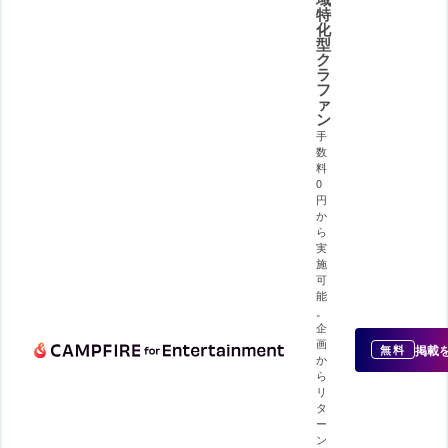
特
化
型
ク
ラ
フ
ァ
ン
手
数
料
0
円
か
ら
実
施
可
能
。
企
画
掲載
無料
か
ら
リ
タ
ー
ン