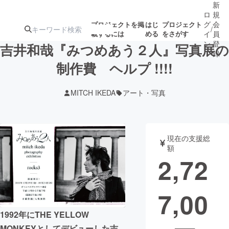
新
ロ
規
グ
会
プロジェクトを掲
はじ
プロジェクト
/
載するには
める
をさがす
イ
員
ン
登
吉井和哉『みつめあう２人』写真展の
録
制作費 ヘルプ !!!!
人気のプロ
注目のリ
注目の新着プロ
募集終了が近いプ
もうすぐ公開
MITCH IKEDA
アート・写真
ジェクト
ターン
ジェクト
ロジェクト
されます
アート・写真
音楽
現在の支援総
額
2,72
テクノロジー・ガジェット
ゲーム・サ
7,00
映像・映画
書籍・雑誌
1992年にTHE YELLOW
ビジネス・起業
チャレンジ
MONKEYとしてデビューした吉