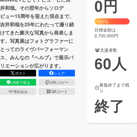
0
円
井和哉。その翌年からソロデ
まちづくり・地域活性化
ビュー15周年を迎えた現在まで、
101%
吉井和哉を25年にわたって撮り続
目標金額は
CAMPFIRE for Social Good
CAMPFIRE Creation
けてきた膨大な写真から発表しま
2,700,000円
CAMPFIREふるさと納税
machi-ya
コミュニティ
す。写真展はフォトグラファーに
とってのライヴパーフォーマン
支援者数
60
人
ス、みんなの『ヘルプ』で展示バ
リエーションが広がります。
ポスト
シェア
LINEで送る
URLコピー
募集終了まで残
り
埋め込み
QRコード
終了