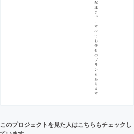
配
送
ま
で
、
す
べ
て
お
任
せ
の
プ
ラ
ン
も
あ
り
ま
す
！
このプロジェクトを見た人はこちらもチェックし
ています