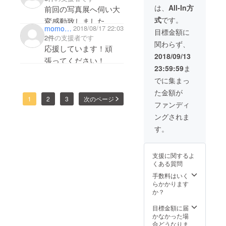
す。よろしくお願いい
哉 と
いました。初めて伺っ
ドファ
は、
All-In方
前回の写真展へ伺い大
MITCH
ンディ
たします☆
たrocks1の、最初の
式
です。
変感動致しました。こ
IKEDA
ングに
momo935
2018/08/17 22:03
のサイ
カートの写真と、最後
限り
目標金額に
れからもずっと続いて
ン両方
2件
の支援者です
45,000
の靴の写真に引き込ま
関わらず、
いって下さることを
が入り
円(日本
応援しています！頑
ます。
れてしまいました。そ
全国送
2018/09/13
願っております。吉井
張ってください！
2006年
料込み)
んなかっこいい瞬間を
23:59:59
ま
さんの音楽と共に…。
吉井和
限定30
哉 シン
切り取るmitchさんが撮
点のリ
でに集まっ
グル盤
ター
る、大好きなTHE
た金額が
『BEA
ン。 ※
1
2
3
次のページ
UTIFUL
YELLOW MONKEYと
日本国
ファンディ
』撮影
内しか
吉井さんの写真は問答
ングされま
時の別
発送し
ヴァー
無用でかっこよく物語
ませ
す。
ジョン
ん。
があり、写真から何か
今回の
クラウ
が出てきてるような、
支援に関するよ
ドファ
そんな感覚でした。
くある質問
ンディ
ングに
ずっとあの空間にいた
手数料はいく
限り
らかかります
くて、なかなか外に出
45,000
か？
円(日本
られませんでした。こ
全国送
目標金額に届
れからもスーパー最高
料込み)
かなかった場
限定30
な写真、楽しみにして
合どうなりま