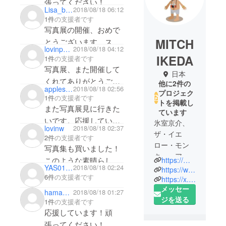
張ってください！
Lisa_bass
2018/08/18 06:12
1件
の支援者です
写真展の開催、おめで
MITCH
とうございます。ステ
lovinpeace
2018/08/18 04:12
キなお写真を拝見でき
IKEDA
1件
の支援者です
る機会を作っていただ
写真展、また開催して
日本
きありがとうございま
くれてありがとうござ
他に2件の
applestar1966
2018/08/18 02:56
す。これからもステキ
います。写真集も届く
プロジェク
1件
の支援者です
な写真を撮り続けてく
トを掲載し
の楽しみに待ってま
また写真展見に行きた
ています
ださい！ミッチさんの
す！
いです。応援していま
氷室京介、
お写真が大好きで
lovinw
2018/08/18 02:37
す！頑張ってくださ
ザ・イエ
2件
の支援者です
す！！！
い！
ロー・モン
写真集も買いました！
キー、アジ
このような素晴らしい
https://mitchikeda.com/
アン・カン
YAS01030
2018/08/18 02:24
https://www.instagram.com/mitch_ikeda/
機会を作っていただい
6件
の支援者です
フー・ジェ
https://x.com/mitch_ikeda
てありがとうございま
メッセー
ネレーショ
hamachikiyomi
2018/08/18 01:27
す。お金はかなり無理
ジを送る
ン、オアシ
1件
の支援者です
してるけど、こんな自
ス、マニッ
応援しています！頑
分でも少しでも役に立
ク・スト
張ってください！