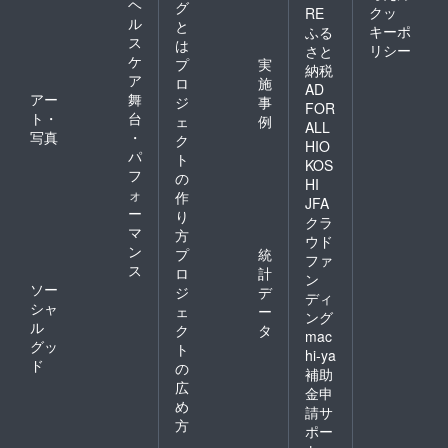
ヘ
グ
クッ
RE
ル
と
キーポ
ふる
ス
は
リシー
さと
ケ
プ
実
納税
ア
ロ
施
AD
アー
舞
ジ
事
FOR
ト・
台
ェ
例
ALL
写真
・
ク
HIO
パ
ト
KOS
フ
の
HI
ォ
作
JFA
ー
り
クラ
マ
方
ウド
ン
プ
統
ファ
ス
ロ
計
ン
ソー
ジ
デ
ディ
シャ
ェ
ー
ング
ル
ク
タ
mac
グッ
ト
hi-ya
ド
の
補助
広
金申
め
請サ
方
ポー