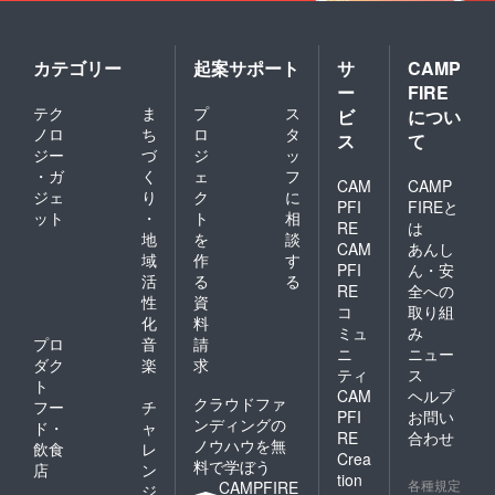
カテゴリー
起案サポート
サ
CAMP
ー
FIRE
テク
ま
プ
ス
ビ
につい
ノロ
ち
ロ
タ
ス
て
ジー
づ
ジ
ッ
・ガ
く
ェ
フ
CAM
CAMP
ジェ
り
ク
に
PFI
FIREと
ット
・
ト
相
RE
は
地
を
談
CAM
あんし
域
作
す
PFI
ん・安
活
る
る
RE
全への
性
資
コ
取り組
化
料
ミュ
み
プロ
音
請
ニ
ニュー
ダク
楽
求
ティ
ス
ト
CAM
ヘルプ
クラウドファ
フー
チ
PFI
お問い
ンディングの
ド・
ャ
RE
合わせ
ノウハウを無
飲食
レ
Crea
料で学ぼう
店
ン
tion
各種規定
CAMPFIRE
ジ