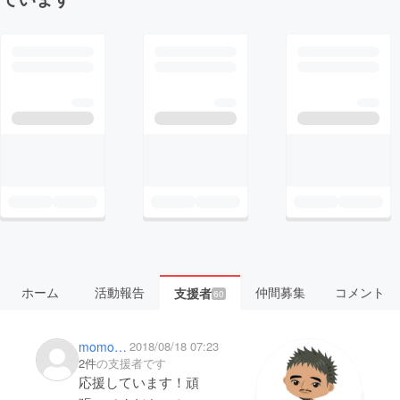
ホーム
活動報告
仲間募集
コメント
支援者
60
momo935
2018/08/18 07:23
2件
の支援者です
応援しています！頑