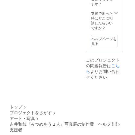
点のリ
すか？
います！
ター
ン。 ※
支援で困った
日本国
時はどこに相
内しか
談したらいい
発送し
ですか？
ませ
ん。
ヘルプページを
見る
このプロジェクト
の問題報告は
こち
ら
よりお問い合わ
せください
トップ
>
プロジェクトをさがす
>
アート・写真
>
吉井和哉『みつめあう２人』写真展の制作費 ヘルプ !!!!
>
支援者