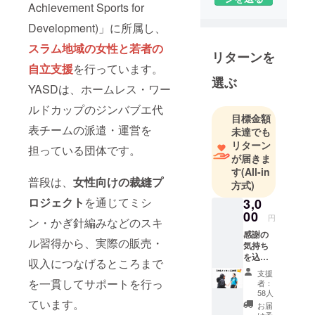
Sports for
Achievement Sports for
Developmen
Development)」に所属し、
t)で活動をし
スラム地域の女性と若者の
ています水
リターンを
自立支援
を行っています。
谷です。
選ぶ
強制移住や
YASDは、ホームレス・ワー
学業中断の
ルドカップのジンバブエ代
問題に対応
目標金額
表チームの派遣・運営を
するため
未達でも
リターン
2005年に設
担っている団体です。
が届きま
立され、子
す
(All-in
どもや若者
普段は、
女性向けの裁縫プ
方式)
に安全な環
ロジェクト
を通じてミシ
3,0
境でスポー
00
円
ン・かぎ針編みなどのスキ
ツを提供
感謝の
し、早婚・
ル習得から、実際の販売・
気持ち
売春・薬
を込め
収入につなげるところまで
て、お
物・犯罪か
支援
礼の
を一貫してサポートを行っ
者：
ら守る活動
メッ
58人
を行ってい
セージ
ています。
お届
をお送
け予