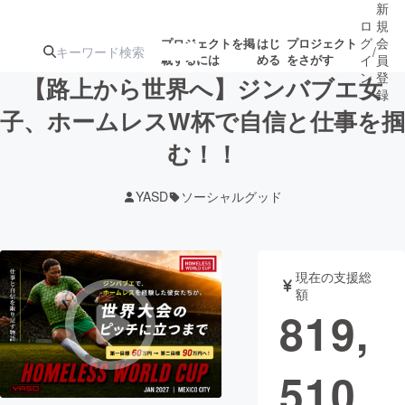
新
ロ
規
グ
会
プロジェクトを掲
はじ
プロジェクト
/
載するには
める
をさがす
イ
員
ン
登
【路上から世界へ】ジンバブエ女
録
子、ホームレスW杯で自信と仕事を掴
む！！
人気のプロ
注目のリ
注目の新着プロ
募集終了が近いプ
もうすぐ公開
ジェクト
ターン
ジェクト
ロジェクト
されます
YASD
ソーシャルグッド
アート・写真
音楽
現在の支援総
テクノロジー・ガジェット
ゲーム・サ
額
819,
映像・映画
書籍・雑誌
510
ビジネス・起業
チャレンジ