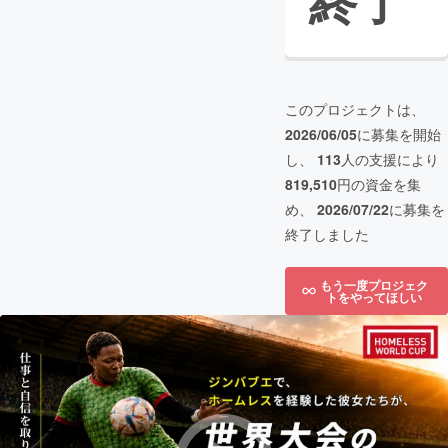
終了
このプロジェクトは、
2026/06/05
に募集を開始
し、
113
人の支援により
819,510
円の資金を集
め、
2026/07/22
に募集を
終了しました
もう一度プロジェク
トをやってほしい