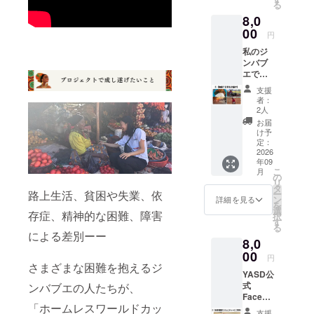
る
開URL
8,0
をお送
りいた
00
円
しま
私のジ
す。 ※
ンバブ
すべて
エでの
のリ
日々暮
ターン
支援
らし
に、お
者：
（食
礼メッ
2人
事、通
セージ
お届
勤路、
が含ま
け予
近所の
れま
定：
人との
2026
す。
年09
交流）
こ
月
を動
の
リ
画・写
タ
ー
路上生活、貧困や失業、依
真でお
ン
詳細を見る
を
見せし
選
存症、精神的な困難、障害
択
ます ※6
す
る
分程
による差別ーー
8,0
度。後
日、
00
円
メール
さまざまな困難を抱えるジ
YASD公
にて
式
ンバブエの人たちが、
YouTub
Facebo
e限定公
「ホームレスワールドカッ
okのグ
開URL
支援