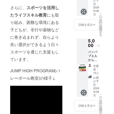
りしま
定：
さらに、
スポーツを活用し
す。
2026
年08
こ
たライフスキル教育
にも取
月
の
リ
タ
り組み、困難な環境にある
ー
ン
詳細を見る
を
選
子どもが、非行や薬物など
択
す
る
に巻き込まれず、自らより
5,0
良い選択ができるよう日々
00
円
スポーツを通じた支援もし
ジンバ
ブエ人
ています。
からお
礼のお
支援
言葉を
者：
JUMP HIGH PROGRAM(バ
動画で
15人
送らせ
レーボール教室)の様子↓
お届
ていた
け予
だきま
定：
す ※2分
2026
年09
程度。
こ
月
後日、
の
リ
メール
タ
ー
にて
ン
詳細を見る
を
YouTub
選
択
e限定公
す