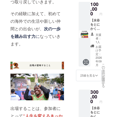
つ取り戻していきます。
100
ば対面
礼メッ
にてお
,00
セージ
土産の
が含ま
0
その経験に加えて、初めて
円
お渡
れます
し・帰
【水谷
の海外での生活や新しい仲
国報告
をとに
間との出会いが、
次の一歩
をさせ
かく応
ていた
援】全
支援
を踏み出す力
に
なっていき
だきま
力お礼
者：
す。対
動画送
1人
ます。
面での
付 （リ
お届
実施に
ターン
け予
伴うプ
に労
定：
ロジェ
力・費
2026
年09
クト
用を掛
こ
月
オー
けずジ
の
リ
ナーの
ンバブ
タ
ー
交通
エ選手
ン
詳細を見る
を
費・滞
のため
選
択
在費
に時間
す
る
は、リ
を割き
300
ターン
ます）
金額に
ジンバ
,00
含まれ
ブエ人
0
円
ており
からお
出場することは、参加者に
ます。
礼のお
【水谷
また、
言葉を
をとに
とって
“人生を変えるきっか
対面で
送らせ
かく応