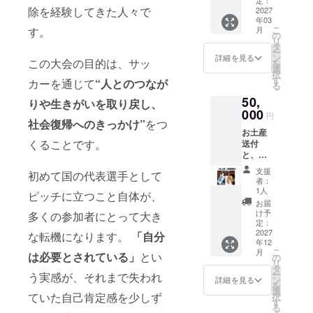
ご連絡
すべて
除を経験してきた人々で
介や英
2027
させて
のリ
年03
語を用
いただ
ターン
こ
月
す。
いた会
きま
の
にはお
リ
話など
す。 ※
タ
礼メー
ー
に変更
すべて
ン
ルも含
詳細を見る
この大会の目的は、サッ
を
可
のリ
選
まれて
択
※2027
ターン
す
いま
カーを通じて
“
人とのつなが
る
年3月ま
に、お
す。
50,
でに開
礼メッ
りや生きがいを取り戻し、
催予定
000
セージ
円
です。
社会復帰へのきっかけ”
をつ
が含ま
お土産
詳細内
れます
くることです。
送付
容・日
と、帰
時につ
国報告
いて
支援
初めて国の代表選手として
をさせ
は、後
者：
てくだ
日メー
1人
ピッチに立つこと自体が、
さい！
ルにて
お届
（2027
個別に
け予
多くの参加者にとって大き
年9月以
ご連絡
定：
降） ※
2027
させて
な転機になります。
「自分
年12
東京・
いただ
こ
月
大阪に
は必要とされている」
とい
きま
の
リ
お住ま
す。 ※
タ
ー
う実感が、それまで失われ
いの場
すべて
ン
詳細を見る
を
合、差
のリ
選
ていた自己肯定感を少しず
択
し支え
ターン
す
る
なけれ
に、お