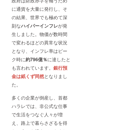
政府は財政赤字を補うため
に通貨を大量に発行し、そ
の結果、世界でも極めて深
刻な
ハイパーインフレ
が発
生しました。物価が数時間
で変わるほどの異常な状況
となり、インフレ率はピー
ク時に
約796億％
に達したと
も言われています。
銀行預
金は紙くず同然
となりまし
た。
多くの企業が倒産し、首都
ハラレでは、非公式な仕事
で生活をつなぐ人々が増
え、路上で暮らさざるを得