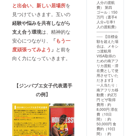
人分の渡航
せてい
と出会い、新しい居場所
を
費） 第四
ただき
ゴール：150
見つけていきます。互いの
ます。
万円（選手4
人分+引率1
経験や悩みを共有
しながら
人の渡航費）
支え合う環境
は、精神的な
------------------
----- 【目標金
安心につながり、
「
もう一
額を超えた場
合は、メキシ
度頑張ってみよう
」
と前を
コ渡航用
VISA取得の
向く力になっていきます。
ための南アフ
リカ渡航・滞
在費として使
用させていた
だきます】
【ジンバブエ女子代表選手
一人当たり：
南アフリカ移
の例】
動費：約2万
円 ビザ取得
費用：約
8,000円 滞在
費（10日
間）：約
50,000円 食
費約（10日
間）：約