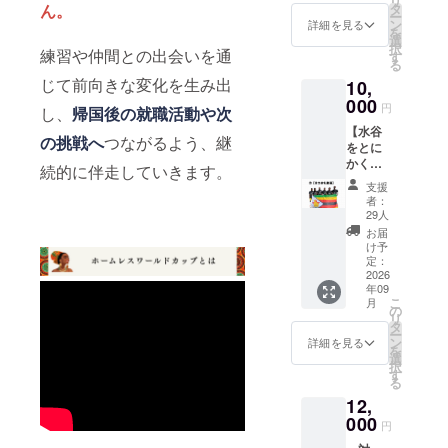
リ
させて
セージ
タ
ん。
ー
いただ
が含ま
ン
詳細を見る
を
きま
れます
選
択
す。
練習や仲間との出会いを通
す
る
（40分
じて前向きな変化を生み出
10,
程度・1
回）
000
円
し、
帰国後の就職活動や次
※2027
【水谷
年2月頃
の挑戦へ
つながるよう、継
をとに
に、
かく応
Zoomで
続的に伴走していきます。
援】全
開催予
支援
力お礼
定で
者：
動画送
す。詳
29人
付 （リ
細な日
お届
ターン
時につ
け予
に労
いて
定：
力・費
2026
は、後
年09
用を掛
日メー
こ
月
けずジ
ルにて
の
リ
ンバブ
個別に
タ
ー
エ選手
ご連絡
ン
詳細を見る
を
のため
させて
選
択
に時間
いただ
す
る
を割き
きま
12,
ます）
す。 ※
ジンバ
000
すべて
円
ブエ人
のリ