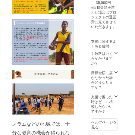
35,000円
※目標金額を超
えた場合はプロ
ジェクトの運営
費に充てさせて
いただきます。
支援に関するよ
くある質問
手数料はいく
らかかります
か？
目標金額に届
かなかった場
合どうなりま
すか？
支援で困った
時はどこに相
談したらいい
ですか？
ヘルプページを
スラムなどの地域では、十
見る
分な教育の機会が得られな