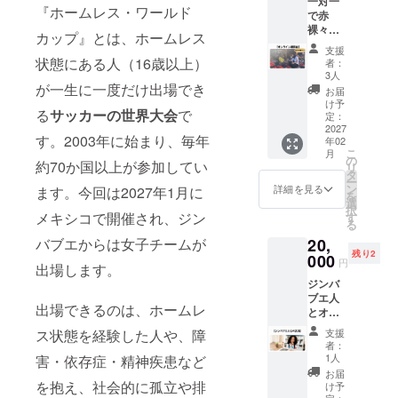
一対一
からお
ターン
『ホームレス・ワールド
で赤
礼のお
に、お
裸々に
言葉を
礼メッ
カップ』とは、ホームレス
ジンバ
送らせ
セージ
支援
ブエで
ていた
が含ま
状態にある人（16歳以上）
者：
の生活
だきま
れます
3人
の醍醐
が一生に一度だけ出場でき
す ※2分
お届
味、悩
程度。
け予
る
サッカーの世界大会
で
み打ち
後日、
定：
明けさ
2027
メール
す。2003年に始まり、毎年
年02
せてく
にて
こ
月
ださい
YouTub
の
約70か国以上が参加してい
リ
※2027
e限定公
タ
ー
年2月頃
開URL
ン
詳細を見る
ます。今回は2027年1月に
を
までに
をお送
選
択
ZOOM
りいた
メキシコで開催され、ジン
す
る
で40分
しま
20,
バブエからは女子チームが
程度で
す。ま
残り2
開催予
000
たこち
円
出場します。
定で
らのリ
ジンバ
す。詳
ターン
ブエ人
細な日
は5,000
出場できるのは、ホームレ
とオン
時につ
円のリ
ライン
いて
ターン
支援
ス状態を経験した人や、障
交流（1
は、後
と同じ
者：
回30分)
日メー
内容に
1人
害・依存症・精神疾患など
※要望に
ルにて
なりま
お届
応じて
個別に
を抱え、社会的に孤立や排
す。 ※
け予
文化紹
定：