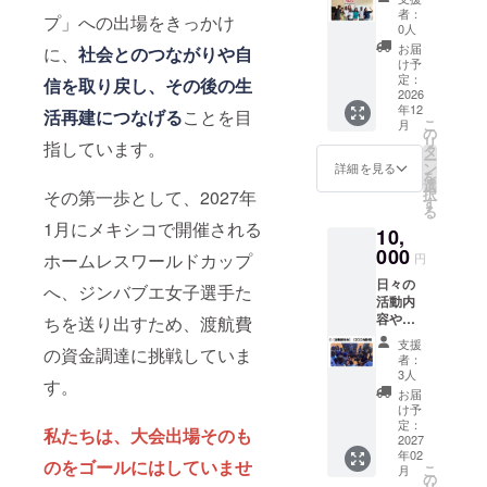
ループ
をお送
者：
プ」への出場をきっかけ
に招待
りいた
0人
し日々
します
お届
に、
社会とのつながりや自
の活動
※すべて
け予
や、団
のリ
定：
信を取り戻し、その後の生
体の様
2026
ターン
年12
子をお
に、お
活再建につなげる
ことを目
こ
月
届けし
礼メッ
の
リ
指しています。
ます
セージ
タ
ー
（2027
が含ま
ン
詳細を見る
を
年7月ご
れま
選
択
その第一歩として、2027年
ろま
す。
す
る
で） ＊
1月にメキシコで開催される
10,
備考欄
に
000
ホームレスワールドカップ
円
Facebo
日々の
okアカ
へ、ジンバブエ女子選手た
活動内
ウント
容や
名記載
ちを送り出すため、渡航費
ホーム
をお願
支援
の資金調達に挑戦していま
レス
いいた
者：
ワール
しま
3人
す。
ドカッ
す。※す
お届
プでの
べての
け予
選手の
リター
定：
私たちは、大会出場そのも
様子や
2027
ンに、
年02
活躍を
お礼
のをゴールにはしていませ
こ
月
ご報告
メッ
の