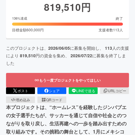
819,510
円
終了
136
%達成
目標金額
600,000
円
支援者数
113
人
このプロジェクトは、
2026/06/05
に募集を開始し、
113
人の支援
により
819,510
円の資金を集め、
2026/07/22
に募集を終了しま
した
もう一度プロジェクトをやってほしい
ポスト
シェア
LINEで送る
URLコピー
埋め込み
QRコード
本プロジェクトは、“ホームレス”を経験したジンバブエ
の女子選手たちが、サッカーを通じて自信や社会とのつ
ながりを取り戻し、生活再建への一歩を踏み出すための
取り組みです。その挑戦の舞台として、1月にメキシコ