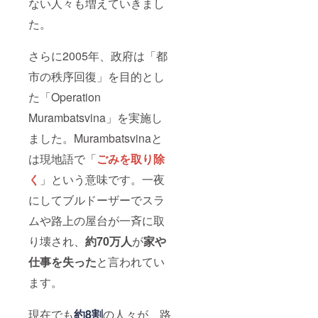
ない人々も増えていきまし
た。
さらに2005年、政府は「都
市の秩序回復」を目的とし
た「Operation
Murambatsvina」を実施し
ました。Murambatsvinaと
は現地語で「
ごみを取り除
く
」という意味です。一夜
にしてブルドーザーでスラ
ムや路上の屋台が一斉に取
り壊され、
約70万人
が
家や
仕事を失った
と言われてい
ます。
現在でも
約8割
の人々が、路