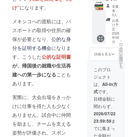
の実施
ていた
援】全
支援
け”
になります。
の場合
だきま
力お礼
者：
は、安
す ※2分
動画送
0人
全面を
程度。
付 （リ
お届
メキシコへの渡航には、パ
考慮し
後日、
ターン
け予
公共の
メール
に労
定：
スポートの取得や住所の確
場所に
にて
力・費
2026
年09
てお会
YouTub
用を掛
保が必要となり、
公的な身
こ
月
いさせ
e限定公
けずジ
の
リ
分を証明する機会
になりま
ていた
開URL
ンバブ
タ
ー
だきま
をお送
エ選手
ン
詳細を見る
す。こうした
公的な証明書
を
す。 ※
りいた
のため
選
択
その他
しま
に時間
す
が、帰国後の就職や生活再
る
の地域
す。ま
を割き
このプロ
にお住
たこち
ます）
建への第一歩になる
ことも
ジェクト
まいの
らのリ
ジンバ
方につ
ターン
ブエ人
あります。
は、
All-In方
きまし
は5,000
からお
式
です。
ては、
円のリ
礼のお
実際に、大会出場をきっか
お土産
ターン
言葉を
目標金額に
は郵送
と同じ
送らせ
けに仕事を得た人も少なく
関わらず、
にてお
内容に
ていた
送り
なりま
だきま
2026/07/22
ありません。試合中に仲間
し、帰
す。 ※
す ※2分
23:59:59
ま
国報告
すべて
程度。
を励まし、チームを支える
はオン
のリ
後日、
でに集まっ
ライン
ターン
メール
姿勢が評価され、スポン
た金額が
（Zoom
にはお
にて