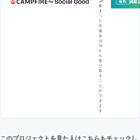
ン
掲載
無料
集
ま
っ
た
支
援
金
は
10
0
%
受
け
取
る
こ
と
が
で
き
ま
す
このプロジェクトを見た人はこちらもチェックし