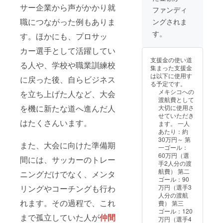
サー企業から声がかかり就
・40分
礼メー
YouTub
ファンディ
程度）
ルが含
e限定公
職につながった例もありま
ングされま
にて実
まれて
開URL
施させ
いま
をお送
す。
す。ほかにも、プロサッ
ていた
す。
りいた
だきま
しま
カー選手として活躍してい
す。 ※
す。ま
支援金の使い道
お土産
たこち
る人や、学校や職業訓練校
集まった支援金
に関し
らのリ
は以下に使用す
ては、
ターン
に戻った後、自らビジネス
る予定です。
Kuda
は5,000
メキシコへの
を立ち上げた人など、大会
Mahadz
円のリ
渡航費として
vaさん
ターン
を機に新たな道へ進んだ人
大切に使用さ
が描く
と同じ
せていただき
絵か、
内容に
はたくさんいます。
ます。 一人
ポスト
なりま
あたり：約
カード
す。 ※
30万円～ 第
を予定
すべて
また、大会に向けた準備期
一ゴール：
してお
のリ
60万円（選
りま
ターン
間には、サッカーのトレー
手2人分の渡
す。詳
にはお
航費） 第二
ニングだけでなく、メンタ
しい内
礼メー
ゴール：90
容につ
ルが含
万円（選手3
リングやコーチングも行わ
いては
まれて
人分の渡航
メール
いま
れます。その過程で、これ
費） 第三
にて個
す。
ゴール：120
別でご
まで孤立していた人が
仲間
万円（選手4
連絡さ