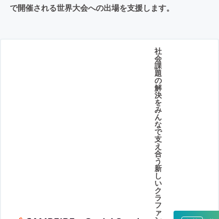
で開催される世界大会への出場を支援します。
社
会
課
題
の
解
決
を
み
ん
な
で
支
え
合
う
新
し
い
ク
ラ
フ
ァ