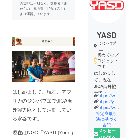
の負担は一切なく、支援者さま
からのご協力費（12％＋税）に
より運営しています。
YASD
ジンバブ
エ
初めてのプ
ロジェクト
です
はじめまし
て。現在
JICA海外協
はじめまして。現在、アフ
力隊とし
https://www.instagram.com/zimja_miii03?igsh=ZnY0ajgyMGFlYjNi&utm_source=qr
て、ジンバ
リカのジンバブエでJICA海
https://yasdzim.org/
ブエのロー
https://www.facebook.com/share/18Zz9sjSbv/?mibextid=wwXIfr
外協力隊として活動してい
特定商取引
カルNGO・
る水谷です。
法に基づく
YASD
表記
(Young
メッセー
現在はNGO「YASD (Young
Achievement
ジを送る