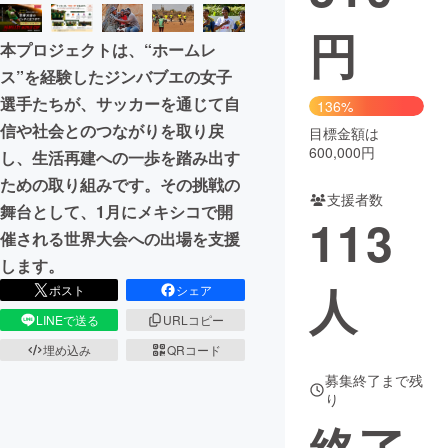
円
まちづくり・地域活性化
本プロジェクトは、“ホームレ
ス”を経験したジンバブエの女子
CAMPFIRE for Social Good
CAMPFIRE Creation
選手たちが、サッカーを通じて自
136%
CAMPFIREふるさと納税
machi-ya
コミュニティ
信や社会とのつながりを取り戻
目標金額は
600,000円
し、生活再建への一歩を踏み出す
ための取り組みです。その挑戦の
支援者数
舞台として、1月にメキシコで開
113
催される世界大会への出場を支援
します。
人
ポスト
シェア
LINEで送る
URLコピー
埋め込み
QRコード
募集終了まで残
り