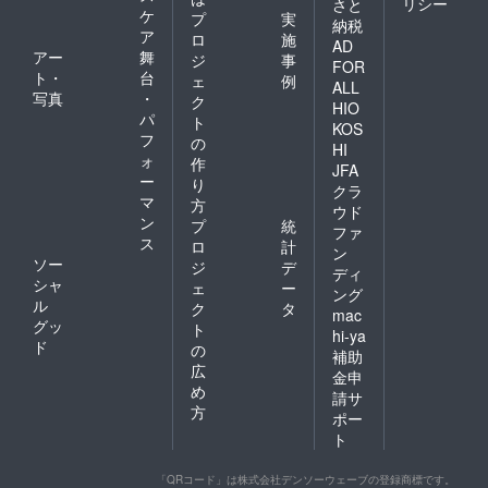
リシー
さと
ケ
プ
実
納税
ア
ロ
施
AD
アー
舞
ジ
事
FOR
ト・
台
ェ
例
ALL
写真
・
ク
HIO
パ
ト
KOS
フ
の
HI
ォ
作
JFA
ー
り
クラ
マ
方
ウド
ン
プ
統
ファ
ス
ロ
計
ン
ソー
ジ
デ
ディ
シャ
ェ
ー
ング
ル
ク
タ
mac
グッ
ト
hi-ya
ド
の
補助
広
金申
め
請サ
方
ポー
ト
「QRコード」は株式会社デンソーウェーブの登録商標です。