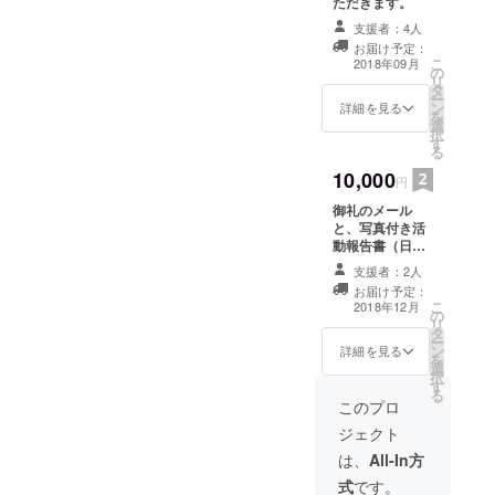
ただきます。
界」に興味
支援者：4人
があり、留
お届け予定：
こ
2018年09月
学生を巻き
の
リ
タ
込んで日本
ー
ン
詳細を見る
を
の大学の文
選
択
化祭で出し
す
る
物をした
10,000
円
り、留学生
御礼のメール
と日本の地
と、写真付き活
方圏との交
動報告書（日英
混ぜて表記した
流を図った
支援者：2人
もの）をお送り
りなど、
お届け予定：
させていただき
こ
2018年12月
「人と人を
の
ます。
リ
タ
繋ぐ」こと
ー
ン
詳細を見る
を
に奮闘して
選
択
います。
す
る
このプロ
ジェクト
は、
All-In方
式
です。