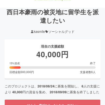
西日本豪雨の被災地に留学生を派
遣したい
kasmile
ソーシャルグッド
現在の支援総額
40,000
円
終了
13
%達成
目標金額
300,000
円
支援者数
6
人
このプロジェクトは、
2018/08/24
に募集を開始し、
6
人の支援に
より
40,000
円の資金を集め、
2018/09/09
に募集を終了しました