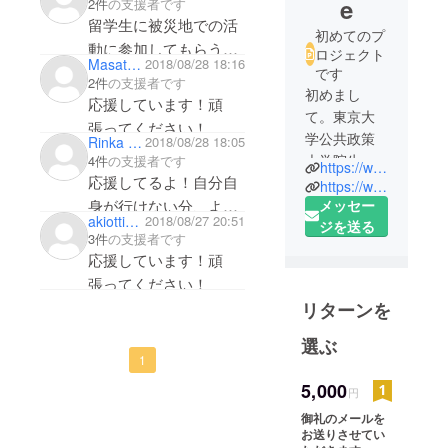
e
2件
の支援者です
地に行ってもらう事に
留学生に被災地での活
初めてのプ
よって学びや気づきに
動に参加してもらう。
ロジェクト
Masato Mikamo
2018/08/28 18:16
なると考えておりま
ボランティア活動を超
です
2件
の支援者です
す。
初めまし
えた価値がある活動だ
応援しています！頑
実行できるよう、頑
て。東京大
と感じました。頑張っ
張ってください！
学公共政策
張って下さい！
Rinka Kageyama
2018/08/28 18:05
てください！
大学院生の
4件
の支援者です
https://www.facebook.com/kasumi.fujita.395
応援してるよ！自分自
藤田香澄
https://www.linkedin.com/in/kasumifujita/
（ふじた・
メッセー
身が行けない分、より
akiotti0623
2018/08/27 20:51
かすみ）で
ジを送る
多くのボランティア人
3件
の支援者です
す。
が届きますように。
応援しています！頑
生まれは日
張ってください！
本ですが、
リターンを
幼少期をツ
バル・キリ
選ぶ
バス・フィ
1
ジーで過ご
5,000
円
しました。
御礼のメールを
日本と海外
お送りさせてい
との「境