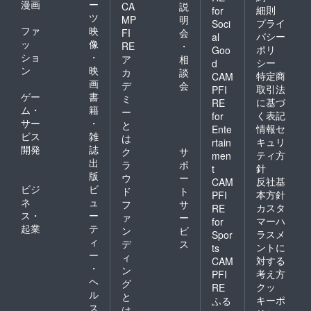
漫画
ー
CA
説
細則
for
ツ
MP
明
プライ
Soci
ファ
映
FI
会
バシー
al
ッ
像
RE
・
ポリ
Goo
ショ
・
ア
相
シー
d
ン
映
カ
談
特定商
CAM
画
デ
会
取引法
PFI
ゲー
書
ミ
に基づ
RE
ム・
籍
ー
く表記
for
サー
・
と
情報セ
Ente
ビス
雑
は
キュリ
rtain
開発
誌
ク
サ
ティ方
men
出
ラ
ポ
針
t
版
ウ
ー
反社基
CAM
ビジ
ビ
ド
ト
本方針
PFI
ネ
ュ
フ
サ
カスタ
RE
ス・
ー
ァ
ー
マーハ
for
起業
テ
ン
ビ
ラスメ
Spor
ィ
デ
ス
ントに
ts
ー
ィ
対する
CAM
・
ン
考え方
PFI
ヘ
グ
クッ
RE
ル
と
キーポ
ふる
ス
は