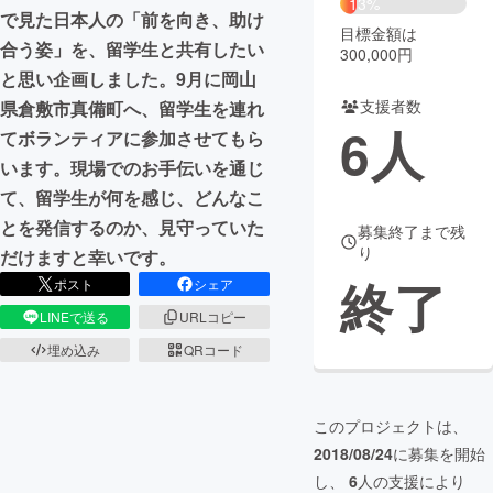
13%
で見た日本人の「前を向き、助け
目標金額は
まちづくり・地域活性化
合う姿」を、留学生と共有したい
300,000円
と思い企画しました。9月に岡山
支援者数
県倉敷市真備町へ、留学生を連れ
CAMPFIRE for Social Good
CAMPFIRE Creation
6
人
てボランティアに参加させてもら
CAMPFIREふるさと納税
machi-ya
コミュニティ
います。現場でのお手伝いを通じ
て、留学生が何を感じ、どんなこ
とを発信するのか、見守っていた
募集終了まで残
り
だけますと幸いです。
終了
ポスト
シェア
LINEで送る
URLコピー
埋め込み
QRコード
このプロジェクトは、
2018/08/24
に募集を開始
し、
6
人の支援により