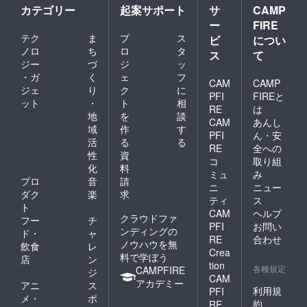
カテゴリー
起案サポート
サ
CAMP
ー
FIRE
テク
ま
プ
ス
ビ
につい
ノロ
ち
ロ
タ
ス
て
ジー
づ
ジ
ッ
・ガ
く
ェ
フ
CAM
CAMP
ジェ
り
ク
に
PFI
FIREと
ット
・
ト
相
RE
は
地
を
談
CAM
あんし
域
作
す
PFI
ん・安
活
る
る
RE
全への
性
資
コ
取り組
化
料
ミュ
み
プロ
音
請
ニ
ニュー
ダク
楽
求
ティ
ス
ト
CAM
ヘルプ
クラウドファ
フー
チ
PFI
お問い
ンディングの
ド・
ャ
RE
合わせ
ノウハウを無
飲食
レ
Crea
料で学ぼう
店
ン
tion
各種規定
CAMPFIRE
ジ
CAM
アカデミー
アニ
ス
利用規
PFI
メ・
ポ
約
RE