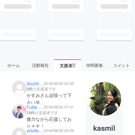
ホーム
活動報告
仲間募集
コメント
支援者
6
Sou0923
2018/09/09 23:30
2件
の支援者です
かすみさん頑張って下
さい笑
Fujita Kazuki
2018/08/29 07:41
かすみさんならやれま
13件
の支援者です
す！笑 英語レッスン
微力ながら応援してお
待ってます！
kasmil
ります！
volvillusion
2018/08/28 20:59
少しでも多くの方が現