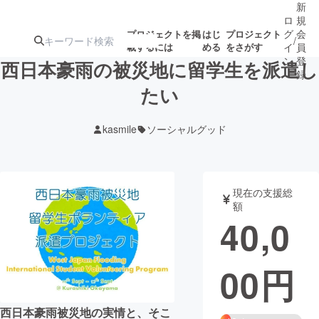
新
ロ
規
グ
会
プロジェクトを掲
はじ
プロジェクト
/
載するには
める
をさがす
イ
員
ン
登
西日本豪雨の被災地に留学生を派遣し
録
たい
人気のプロ
注目のリ
注目の新着プロ
募集終了が近いプ
もうすぐ公開
kasmile
ソーシャルグッド
ジェクト
ターン
ジェクト
ロジェクト
されます
アート・写真
音楽
現在の支援総
額
40,0
テクノロジー・ガジェット
ゲーム・サ
00
円
映像・映画
書籍・雑誌
ビジネス・起業
チャレンジ
西日本豪雨被災地の実情と、そこ