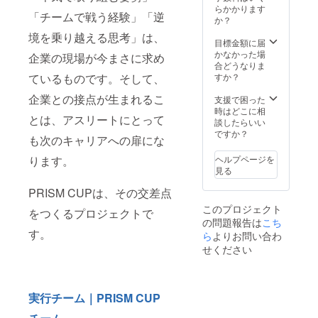
め、支援時の
お問い合わせく
らかかります
メッセージ欄に
「チームで戦う経験」「逆
ださい。
か？
以下をご記入く
ださい ・会社
境を乗り越える思考」は、
目標金額に届
名 ・代表者氏
かなかった場
企業の現場が今まさに求め
名 ・参加予定
合どうなりま
人数 ・ご担当
すか？
ているものです。そして、
者連絡先
企業との接点が生まれるこ
支援で困った
時はどこに相
とは、アスリートにとって
談したらいい
ですか？
も次のキャリアへの扉にな
ヘルプページを
ります。
見る
PRISM CUPは、その交差点
このプロジェクト
をつくるプロジェクトで
の問題報告は
こち
す。
ら
よりお問い合わ
せください
実行チーム｜PRISM CUP