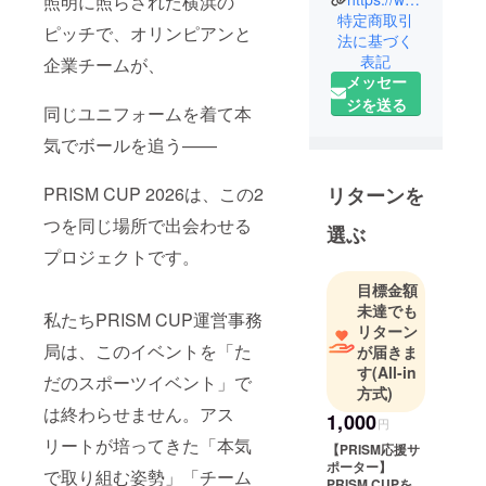
照明に照らされた横浜の
特定商取引
ピッチで、オリンピアンと
法に基づく
表記
企業チームが、
メッセー
ジを送る
同じユニフォームを着て本
気でボールを追う——
リターンを
PRISM CUP 2026は、この2
つを同じ場所で出会わせる
選ぶ
プロジェクトです。
目標金額
未達でも
私たちPRISM CUP運営事務
リターン
局は、このイベントを「た
が届きま
す
(All-in
だのスポーツイベント」で
方式)
は終わらせません。アス
1,000
円
リートが培ってきた「本気
【PRISM応援サ
ポーター】
で取り組む姿勢」「チーム
PRISM CUPを応