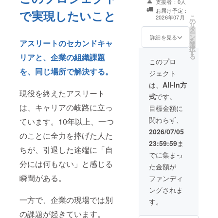
加企業向け「ア
支援者：0人
2026の最上位協
布権 ・公式SNS
スリート×企業
お届け予定：
で実現したいこと
賛パートナーと
投稿で協賛クレ
マッチング 先行
こ
2026年07月
の
して、会場内外
ジット掲載 ・当
参加優先権」
リ
タ
での最も優位な
日撮影写真デー
【こんな企業様
ー
ン
露出機会をご提
詳細を見る
タ提供 【開催詳
におすすめ】 ・
を
アスリートのセカンドキャ
選
供します。ブー
細】 ・日時：
社員のチームビ
択
す
ス出展や事後レ
2026年7月4日
ルディング機会
る
リアと、企業の組織課題
ポートなど、
このプロ
（土）18:00〜
を求めている ・
マーケティング
22:00 ・場所：
採用PR用の動
を、同じ場所で解決する。
ジェクト
効果の高い特典
アソビル（横
画・写真コンテ
を含むプランで
は、
All-In方
浜） ・推奨ご支
ンツが欲しい ・
す。 ・会場内バ
現役を終えたアスリート
援期日：2026年
健康経営・ウェ
式
です。
ナー掲載(サイド
6月13日（土）
ルビーイング施
は、キャリアの岐路に立っ
エリア・SILVER
目標金額に
23:59 （バ
策の一環として
より優位位置) ・
ナー印刷・公式
・経営層・社員
関わらず、
ています。10年以上、一つ
MC社名読み上げ
サイト更新の準
のスポーツ体験
(開会時・閉会時
2026/07/05
備期間が必要な
機会を提供した
のことに全力を捧げた人た
の計2回) ・参加
ため） ・バ
い 【参加目安】
23:59:59
ま
者全員への配布
ナー・配布物の
1社あたり5〜8
ちが、引退した途端に「自
物同封権 ・ブー
でに集まっ
入稿締切：2026
名で参加した場
ス出展権 ・表彰
年6月20日
分には何もない」と感じる
合、1名あたり
た金額が
式での社名アナ
（土）まで ・詳
¥12,000〜
瞬間がある。
ウンス ・公式
ファンディ
細なご案内は、
¥20,000の負担
SNS投稿で協賛
ご支援後にメー
で プロアスリー
ングされま
クレジット掲載
ルでご連絡いた
トと本気で戦え
一方で、企業の現場では別
・当日撮影写真
す。
します ※支援時
る非日常体験を
データ提供 ・イ
の備考欄に「会
ご提供します。
の課題が起きています。
ベント事後レ
社名・担当者