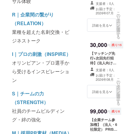
サル体験
CUP当日の観戦
お送りします）
支援者：0人
と、試合後の交
・イベント後の
お届け予定：
流会にご参加い
活動報告メール
こ
2026年07月
R｜企業間の繋がり
の
ただけるプラン
・参加選手直筆
リ
タ
です。プロアス
サイン入りカー
ー
（RELATION）
ン
リート・参加企
詳細を見る
ド（郵送） ※こ
を
選
業・運営メン
のリターンは
業種を超えた名刺交換・ビ
択
す
バーとの交流機
¥5,000のリター
る
会となります。
ジネストーク
ンと同じ内容で
30,000
・7月4日PRISM
す。金額は応援
円
残り15
CUP当日の観戦
の気持ちに合わ
【マッチング先
I｜プロの刺激（INSPIRE）
チケット ・試合
せてお選びくだ
行+次回先行招
後の交流タイム
さい。
オリンピアン・プロ選手か
待】(法人向け)
への参加権 【開
現在、PRISM
催詳細】 ・日
支援者：0人
ら受けるインスピレーショ
CUP運営事務局
時：2026年7月4
お届け予定：
では、アスリー
日（土）
こ
ン
2026年08月
の
トと企業をつな
18:00〜
リ
タ
ぐ新しい仕組み
22:00（交流会
ー
ン
の開発を進めて
詳細を見る
は試合後） ・場
S｜チームの力
を
選
います。2026年
所：アソビル
択
す
冬のリリースを
（STRENGTH）
（横浜） ・推奨
る
予定しており、
ご支援期日：
99,000
社員のチームビルディン
支援いただいた
2026年6月27日
円
残り6
法人様には正式
（土）23:59
グ・絆の強化
【企業チーム参
リリース時に優
（会場運営・名
加権】（法人・6
先的にご案内し
簿確定のため。
社限定） PRISM
ます。 ・アス
以降のご支援は
M｜採用PR素材（MEDIA）