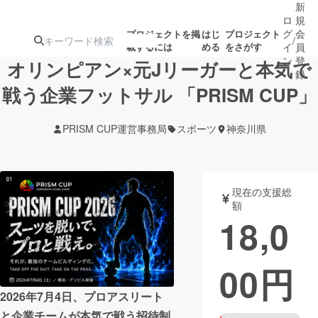
新
ロ
規
グ
会
プロジェクトを掲
はじ
プロジェクト
/
載するには
める
をさがす
イ
員
ン
登
オリンピアン×元Jリーガーと本気で
録
戦う企業フットサル 「PRISM CUP」
人気のプロ
注目のリ
注目の新着プロ
募集終了が近いプ
もうすぐ公開
PRISM CUP運営事務局
スポーツ
神奈川県
ジェクト
ターン
ジェクト
ロジェクト
されます
アート・写真
音楽
現在の支援総
額
18,0
テクノロジー・ガジェット
ゲーム・サ
00
円
映像・映画
書籍・雑誌
2026年7月4日、プロアスリート
ビジネス・起業
チャレンジ
と企業チームが本気で戦う招待制