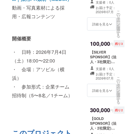
CUP当日に企業
リート×企業マッ
個別にご相談）
支援者：0人
チームとしてご
チングサービス
・支援者様の交
動画・写真素材による採
お届け予定：
参加いただけ
正式リリース時
通費・滞在費：
こ
2026年07月
の
る、最も没入感
の先行参加優先
各自でご負担く
用・広報コンテンツ
リ
タ
のある体験プラ
権 ・次回PRISM
ださい ・当日の
ー
ン
ンです。プロア
詳細を見る
CUP(2026年冬
ご案内・連絡方
を
選
スリートと本気
予定)への先行招
法：イベント前
択
す
でフットサルの
待 ・活動報告へ
にメールで詳細
る
開催概要
試合を行い、
の社名掲載(希望
をお送りします
100,000
チームビルディ
される場合のみ)
・その他：営業
円
残り3
ング・採用PR・
【ご案内詳細】
活動はご遠慮く
・ 日時：2026年7月4日
【SILVER
ウェルビーイン
・先行参加のご
ださい
SPONSOR】(法
グ向上を一度に
案内時期：2026
（土）18:00〜22:00
人・3社限定)
実現します。 ・
年冬頃(予定) ・
PRISM CUP
7月4日PRISM
連絡方法：ご登
・ 会場：アソビル（横
支援者：0人
2026の公式協賛
CUP当日への企
録いただいた
お届け予定：
パートナーとし
業チーム参加権
メールアドレス
浜）
こ
2026年07月
の
て、当日の会場
（5〜8名） ・プ
宛にお送りしま
リ
タ
露出・SNSでの
・ 参加形式：企業チーム
ロアスリートと
す ・次回開催時
ー
ン
クレジット掲載
詳細を見る
の本気の試合
期：2026年冬を
を
招待制（5〜8名／1チーム）
選
等を通じて御社
（オリンピア
予定(開催時期が
択
す
のブランドを露
ン・元Jリー
変動する可能性
る
出していただけ
ガー・元Fリー
があります) ※支
300,000
るプランです。
ガー） ・試合後
援時の備考欄に
円
残り2
・会場内小型バ
アフター交流会
「会社名・担当
【GOLD
ナー掲載 ・MC
への参加 ・荻田
者名・ご連絡
SPONSOR】(法
社名読み上げ(開
大樹とのフォト
先」をご記入く
人・2社限定)
会時1回) ・チラ
セッション ・参
ださい。
このプロジェクト
PRISM CUP
シ・サンプル配