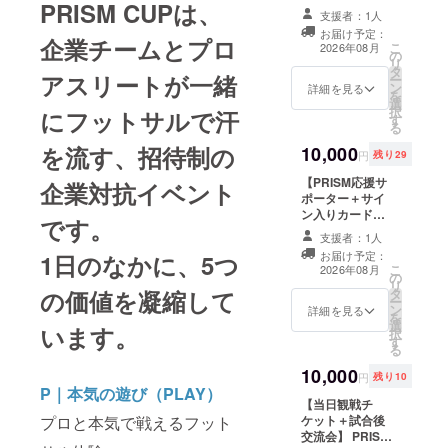
PRISM CUPは、
PRISM CUPを応
のリターンと同
支援者：1人
援してくださる
じ内容です。金
お届け予定：
方への、特別サ
企業チームとプロ
額は応援の気持
こ
2026年08月
の
ポータープラン
ちに合わせてお
リ
タ
です。 参加選手
選びください。
アスリートが一緒
ー
ン
の直筆サイン入
詳細を見る
を
選
りカードをお届
択
にフットサルで汗
す
けします。 ・
る
PRISM CUPチー
を流す、招待制の
10,000
ムからのお礼
円
残り29
メッセージ動画
【PRISM応援サ
（収録時間：約2
企業対抗イベント
ポーター＋サイ
分／メールに
ン入りカード】
URLを記載して
です。
PRISM CUPを応
お送りします）
支援者：1人
援してくださる
・イベント後の
お届け予定：
1日のなかに、5つ
方への、特別サ
活動報告メール
こ
2026年08月
の
ポータープラン
・参加選手直筆
リ
タ
の価値を凝縮して
です。 参加選手
サイン入りカー
ー
ン
の直筆サイン入
詳細を見る
ド（郵送） ※こ
を
選
りカードをお届
のリターンは
います。
択
す
けします。 ・
¥10,000のリ
る
PRISM CUPチー
ターンと同じ内
10,000
ムからのお礼
容です。金額は
円
残り10
メッセージ動画
P｜本気の遊び（PLAY）
応援の気持ちに
【当日観戦チ
（収録時間：約2
合わせてお選び
ケット＋試合後
プロと本気で戦えるフット
分／メールに
ください。
交流会】 PRISM
URLを記載して