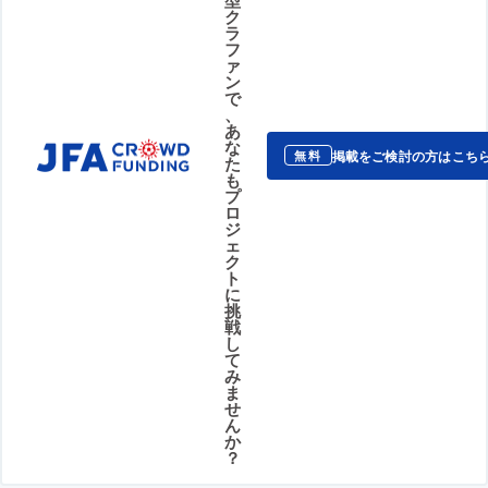
ク
ラ
フ
ァ
ン
で
、
あ
な
掲載をご検討の方はこち
無料
た
も
プ
ロ
ジ
ェ
ク
ト
に
挑
戦
し
て
み
ま
せ
ん
か
？