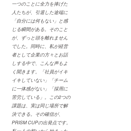
一つのことに全力を捧げた
人たちが、引退した途端に
「自分には何もない」と感
じる瞬間がある。そのこと
が、ずっと頭を離れません
でした。同時に、私が経営
者として企業の方々とお話
しする中で、こんな声もよ
く聞きます。「社員がイキ
イキしていない」「チーム
に一体感がない」「採用に
苦労している」。この2つの
課題は、実は同じ場所で解
決できる。その確信が、
PRISM CUPの出発点です。
私一人の想いから始まった