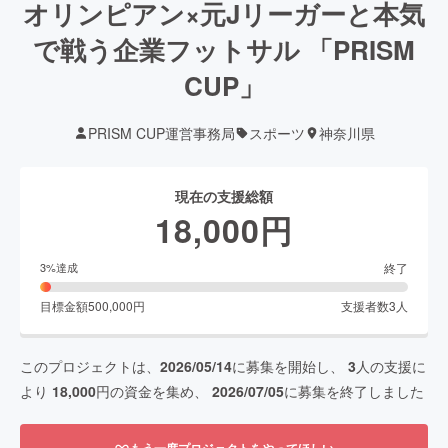
オリンピアン×元Jリーガーと本気
で戦う企業フットサル 「PRISM
CUP」
PRISM CUP運営事務局
スポーツ
神奈川県
現在の支援総額
18,000
円
終了
3
%達成
目標金額
500,000
円
支援者数
3
人
このプロジェクトは、
2026/05/14
に募集を開始し、
3
人の支援に
より
18,000
円の資金を集め、
2026/07/05
に募集を終了しました
もう一度プロジェクトをやってほしい