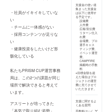
【開催詳細】 ・
ポート 【開催詳
名・ご連絡先」
日時：2026年7
支援金の使い道
細】 ・日時：
をご記入くださ
月4日（土）
集まった支援金
2026年7月4日
い。 ※詳細は
・社員がイキイキしていな
18:00〜
は以下に使用す
（土）18:00〜
メッセージにて
22:00（交流会
る予定です。
22:00 ・場所：
い
お問い合わせく
は試合後） ・場
設備費
アソビル（横
ださい。
所：アソビル
人件費
・チームに一体感がない
浜） ・推奨ご支
（横浜） ・推奨
広報/宣伝費
援期日：2026年
ご支援期日：
リターン仕入
・採用コンテンツが足りな
6月13日（土）
2026年6月20日
れ費
23:59 （大型
（土）23:59
会場費、プロ
い
バナー印刷・
（企業チームの
選手キャス
ブース出展準備
当日運営準備の
・健康投資をしたいけど形
ティング費、
のため） ・バ
ため。以降のご
イベント運営
ナー・配布物・
骸化している
支援は個別にご
費、
ブース出展の調
相談） ・参加に
CAMPFIRE
整：2026年6月
関する詳細：ご
掲載時の手数
20日頃までに個
支援後にメール
料
私たちPRISM CUP運営事務
別にご連絡 ・詳
でご連絡いたし
※目標金額を超
細なご案内は、
ます ・支援者様
えた場合はプロ
局は、この2つの課題が同じ
ご支援後にメー
の交通費・滞在
ジェクトの運営
ルでご連絡いた
費：各自でご負
場所で解決できると考えて
費に充てさせて
します ※支援時
担ください ・運
いただきます。
の備考欄に「会
います。
営側で参加企業
社名・担当者
の最終調整をさ
名・ご連絡先」
せていただく場
支援に関するよ
アスリートが培ってきた
をご記入くださ
合があります ※
くある質問
い。 ※詳細は
参加者管理のた
「本気で取り組む姿勢」
メッセージにて
手数料はいく