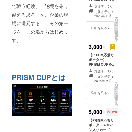
援してくださる
で戦う経験」「逆境を乗り
支援者：0人
方へのサポー
お届け予定：
タープランで
越える思考」を、企業の現
こ
2026年08月
の
す。 ・PRISM
リ
場に還元する——その第一
タ
CUPチームから
ー
ン
のお礼メッセー
詳細を見る
を
歩を、この場からはじめま
選
ジ動画 （収録時
択
す
間：約2分／メー
る
す。
ルにURLを記載
3,000
してお送りしま
円
す） ・イベント
【PRISM応援サ
後の活動報告
ポーター】
メール ※このリ
PRISM CUPを応
ターンは¥3,000
援してくださる
のリターンと同
支援者：1人
方へのサポー
じ内容です。金
PRISM CUPとは
お届け予定：
タープランで
額は応援の気持
こ
2026年08月
の
す。 ・PRISM
ちに合わせてお
リ
タ
CUPチームから
選びください。
ー
ン
のお礼メッセー
詳細を見る
を
選
ジ動画 （収録時
択
す
間：約2分／メー
る
ルにURLを記載
5,000
してお送りしま
円
残り29
す） ・イベント
【PRISM応援サ
後の活動報告
ポーター＋サイ
メール ※このリ
ン入りカード】
ターンは¥1,000