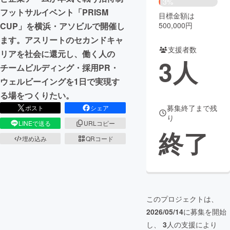
3%
フットサルイベント「PRISM
目標金額は
まちづくり・地域活性化
500,000円
CUP」を横浜・アソビルで開催し
ます。アスリートのセカンドキャ
支援者数
CAMPFIRE for Social Good
CAMPFIRE Creation
リアを社会に還元し、働く人の
3
人
CAMPFIREふるさと納税
machi-ya
コミュニティ
チームビルディング・採用PR・
ウェルビーイングを1日で実現す
る場をつくりたい。
募集終了まで残
ポスト
シェア
り
LINEで送る
URLコピー
終了
埋め込み
QRコード
このプロジェクトは、
2026/05/14
に募集を開始
し、
3
人の支援により