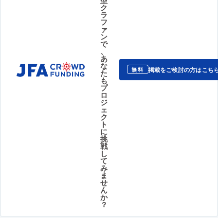
ク
ラ
フ
ァ
ン
で
、
あ
な
掲載をご検討の方はこち
無料
た
も
プ
ロ
ジ
ェ
ク
ト
に
挑
戦
し
て
み
ま
せ
ん
か
？