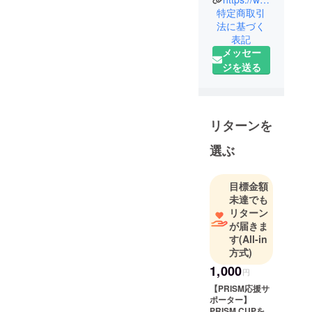
特定商取引
法に基づく
表記
メッセー
ジを送る
リターンを
選ぶ
目標金額
未達でも
リターン
が届きま
す
(All-in
方式)
1,000
円
【PRISM応援サ
ポーター】
PRISM CUPを応