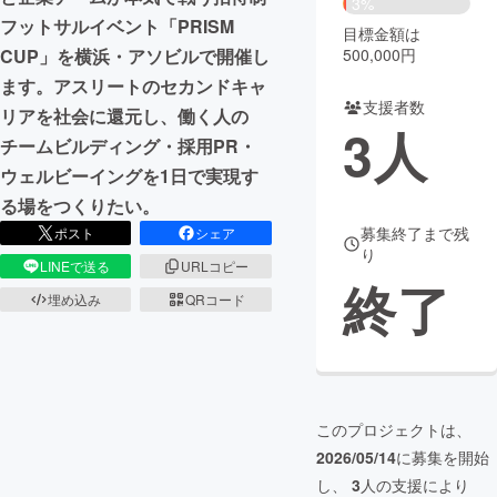
3%
フットサルイベント「PRISM
目標金額は
まちづくり・地域活性化
500,000円
CUP」を横浜・アソビルで開催し
ます。アスリートのセカンドキャ
支援者数
CAMPFIRE for Social Good
CAMPFIRE Creation
リアを社会に還元し、働く人の
3
人
CAMPFIREふるさと納税
machi-ya
コミュニティ
チームビルディング・採用PR・
ウェルビーイングを1日で実現す
る場をつくりたい。
募集終了まで残
ポスト
シェア
り
LINEで送る
URLコピー
終了
埋め込み
QRコード
このプロジェクトは、
2026/05/14
に募集を開始
し、
3
人の支援により