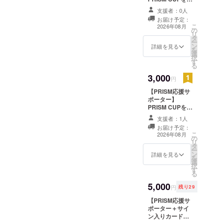
援してくださる
支援者：0人
方へのサポー
お届け予定：
タープランで
こ
2026年08月
の
す。 ・PRISM
リ
タ
CUPチームから
ー
ン
のお礼メッセー
詳細を見る
を
選
ジ動画 （収録時
択
す
間：約2分／メー
る
ルにURLを記載
3,000
してお送りしま
円
す） ・イベント
【PRISM応援サ
後の活動報告
ポーター】
メール ※このリ
PRISM CUPを応
ターンは¥3,000
援してくださる
のリターンと同
支援者：1人
方へのサポー
じ内容です。金
お届け予定：
タープランで
額は応援の気持
こ
2026年08月
の
す。 ・PRISM
ちに合わせてお
リ
タ
CUPチームから
選びください。
ー
ン
のお礼メッセー
詳細を見る
を
選
ジ動画 （収録時
択
す
間：約2分／メー
る
ルにURLを記載
5,000
してお送りしま
円
残り29
す） ・イベント
【PRISM応援サ
後の活動報告
ポーター＋サイ
メール ※このリ
ン入りカード】
ターンは¥1,000