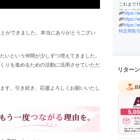
これまで1
津では日本
https://
動。企画
。
https:/
す人々を
https:/
特定商取
ことができました。本当にありがとうござい
帰国後は
区に拠点
進めてい
たいという仲間が少しずつ増えてきました。
くりを進めるための活動に活用させていただ
また、20
リターン
し、人に
ました。
目
ます。引き続き、応援よろしくお願いいたし
過去には
の中で地
ロジェク