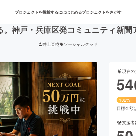
プロジェクトを掲載するには
はじめる
プロジェクトをさがす
る。神戸・兵庫区発コミュニティ新聞
井上直樹
ソーシャルグッド
注目のリターン
注目の新着プロジェクト
募集終了が近いプロジェクト
も
現在の
音楽
舞台・パフォーマンス
54
ゲーム・サービス開発
フード・飲食店
182%
書籍・雑誌出版
アニメ・漫画
目標金額は3
支援者
チャレンジ
ビューティー・ヘルスケ
50