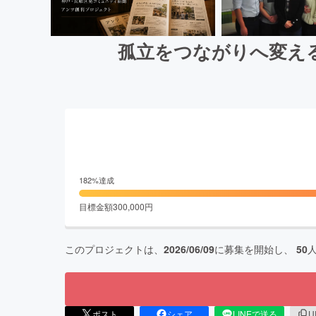
孤立をつながりへ変え
182
%達成
目標金額
300,000
円
このプロジェクトは、
2026/06/09
に募集を開始し、
50
ポスト
シェア
LINEで送る
U