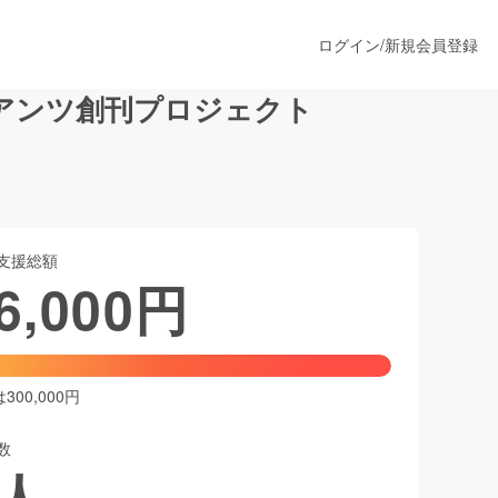
ログイン
/
新規会員登録
アンツ創刊プロジェクト
うすぐ公開されます
支援総額
プロダクト
6,000
円
ファッション
スポーツ
00,000円
数
ア
ソーシャルグッド
人