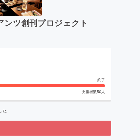
アンツ創刊プロジェクト
終了
支援者数
50
人
した