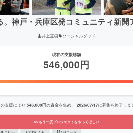
る。神戸・兵庫区発コミュニティ新聞
井上直樹
ソーシャルグッド
現在の支援総額
546,000
円
人の支援により
546,000
円の資金を集め、
2026/07/17
に募集を終了しま
もう一度プロジェクトをやってほしい
RLコピー
埋め込み
QRコード