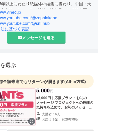
5年以上にわたり紙媒体の編集に携わり、中国・天
人向けコミュニティ雑誌の編集長として10年間活
www.vined.jp
・取材・編集・営業まで一貫して行い、現地で暮ら
/www.youtube.com/@zeppinkobe
つなぐ媒体づくりに取り組んできました。
/www.youtube.com/@sni-hub
引法に基づく表記
広告制作や映像制作にも関わりながら、現在は兵庫
メッセージを送る
を移し、地域新聞「アンツ」の創刊に向けた準備を
ます。
22年より視覚障害者の伴走ボランティアとして活動
を選ぶ
寄り添うことや、見えない立場への理解を深めてき
標金額未達でもリターンが届きます
(All-in方式)
事業の失敗により大きな挫折も経験しましたが、そ
5,000
円
域の人とのつながりに支えられたことが、今回のプ
■5,000円｜応援プラン ・お礼の
トの原点となっています。
メッセージ プロジェクトへの感謝の
気持ちを込めて、お礼のメッセージ
をお届けします。 なお、本リターン
支援者：6人
の内容は3,000円プランと同様の内
お届け予定：2026年08月
容となります。活動をより応援した
い方向けのプランとしてご用意して
おります。