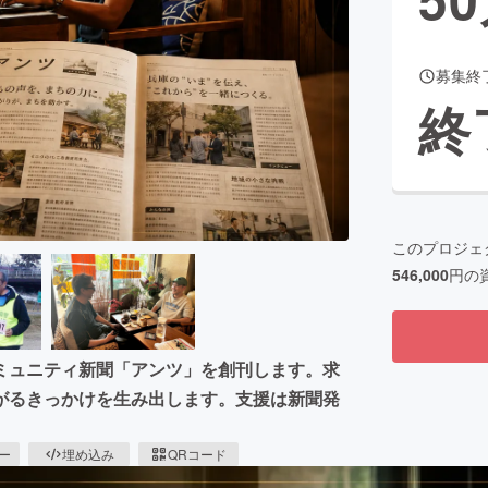
募集終
CAMPFIRE for Social Good
CAMPFIRE Creation
終
CAMPFIREふるさと納税
machi-ya
コミュニティ
このプロジェ
546,000
円の
ミュニティ新聞「アンツ」を創刊します。求
がるきっかけを生み出します。支援は新聞発
ピー
埋め込み
QRコード