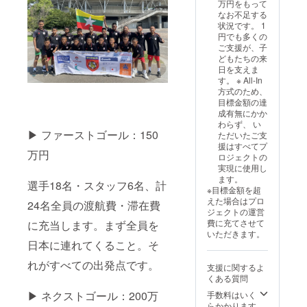
万円をもって
イズや
チャレ
ム（大
なお不足する
色な
の思い
人サイ
状況です。 1
ど、オ
出に。
ズ、H/A
円でも多くの
プショ
ミャン
選択
ご支援が、子
ン（プ
マーの
可】
どもたちの来
ルダウ
選手た
選手着
日を支えま
ン選
ちと同
用と同
す。 ※ All-In
択）よ
じユニ
モデル
方式のため、
り選択
フォー
のユニ
目標金額の達
くださ
ムを。
フォー
成有無にかか
い。 (寄
・サ
ム
わらず、 い
付金受
イズ展
（Hom
▶ ファーストゴール：150
ただいたご支
領証明
開：S,
e/Away
援はすべてプ
書を発
M, L, XL
か、サ
万円
ロジェクトの
行しま
・カ
イズご
実現に使用し
す)
ラー展
希望お
ます。
開：
聞きし
選手18名・スタッフ6名、計
※目標金額を超
ホーム/
て特
えた場合はプロ
24名全員の渡航費・滞在費
アウェ
注）
ジェクトの運営
イ ※
2026年
費に充てさせて
に充当します。まず全員を
サイズ
ワー
いただきます。
や色な
チャレ
日本に連れてくること。そ
ど、オ
の思い
プショ
出に。
れがすべての出発点です。
支援に関するよ
ン（プ
ミャン
くある質問
ルダウ
マーの
ン選
選手た
▶ ネクストゴール：200万
手数料はいく
択）よ
ちと同
らかかります