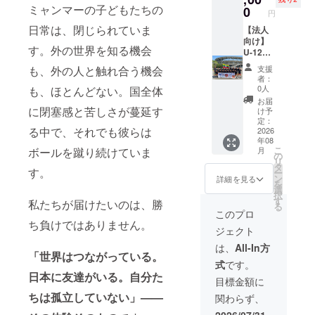
収録時
くださ
お名前
ミャンマーの子どもたちの
聞きし
0
円
間：数
い。
掲載 ・
て特
日常は、閉じられていま
十秒程
【フォ
掲載期
【法人
注）
度 ・提
ト＋動
間：
向け】
2026年
す。外の世界を知る機会
供方
画フル
2026年
U-12
ワー
法：
セッ
の活動
ワール
チャレ
も、外の人と触れ合う機会
支援
メール
ト】 現
報告書
ドチャ
の思い
者：
にてお
地・大
・掲載
レンジ
出に。
0人
も、ほとんどない。国全体
送りし
会の写
方法：
大会
ミャン
お届
ます。
真5枚＋
文字の
中、地
に閉塞感と苦しさが蔓延す
マーの
け予
【書籍
動画2
み ・注
域交流
選手た
定：
る中で、それでも彼らは
①】
本。
意事
時に利
2026
ちと同
年08
2024年
ミャン
項：支
用する
じユニ
こ
ボールを蹴り続けていま
月
発行初
マーの
援時、
記念バ
フォー
の
リ
版書籍
子ども
必ず備
ナーへ
ムを。
タ
す。
ー
『Globa
たちの
考欄に
のロゴ
・サイ
ン
詳細を見る
を
l
姿をよ
掲載を
掲出 ・
ズ展
選
択
Bridge
り深く
希望さ
掲載期
開：S,
す
私たちが届けたいのは、勝
る
』（松
お届け
れるお
間：
M, L, XL
このプロ
下サイ
しま
名前を
2026年
・カ
ち負けではありません。
ジェクト
ン・
す。 ・
ご記入
8月こど
ラー展
メッ
収録時
くださ
もたち
開：
は、
All-In方
「世界はつながっている。
セージ
間：数
い。
の来日
ホーム
式
です。
入り）
十秒程
【フォ
期間中
赤/ア
日本に友達がいる。自分た
【書籍
度 ・提
ト＋動
・文
ウェイ
目標金額に
②】
供方
画フル
字・ロ
白 ※サ
ちは孤立していない」——
関わらず、
2027年
法：
セッ
ゴのバ
イズや
1月発行
メール
ト】 現
ナー掲
色な