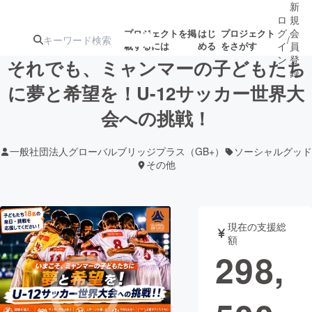
新
ロ
規
グ
会
プロジェクトを掲
はじ
プロジェクト
/
載するには
める
をさがす
イ
員
ン
登
それでも、ミャンマーの子どもたち
録
に夢と希望を！U-12サッカー世界大
会への挑戦！
人気のプロ
注目のリ
注目の新着プロ
募集終了が近いプ
もうすぐ公開
ジェクト
ターン
ジェクト
ロジェクト
されます
一般社団法人グローバルブリッジプラス（GB+）
ソーシャルグッド
その他
アート・写真
音楽
テクノロジー・ガジェット
ゲーム・サ
現在の支援総
額
298,
映像・映画
書籍・雑誌
ビジネス・起業
チャレンジ