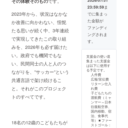
2026/07/31
その体験そのもの
です。
予定新
にてお
地・大
載 ・支
ど、オ
23:59:59
ま
刊（松
送りし
会の写
援時、
プショ
下サイ
ます。
真5枚＋
必ず備
ン（プ
2023年から、状況はなかな
でに集まっ
ン・
【書籍
動画2
考欄に
ルダウ
た金額が
メッ
①】
本。
希望さ
か改善に向かわない、忸怩
ン選
セージ
2024年
ミャン
れる文
択）よ
ファンディ
たる思いが続く中、3年連続
入り）
発行初
マーの
字・ロ
り選択
ングされま
【U-12
版書籍
子ども
ゴデー
くださ
で実現してきたこの取り組
ミャン
『Globa
たちの
タ有無
い。 (寄
す。
マー代
l
姿をよ
をご記
付金受
みを、2026年も必ず届けた
表チー
Bridge
り深く
入くだ
領証明
ム2026
』（松
お届け
さい。
書を発
い。政府でも機関でもな
支援金の使い道
ユニ
下サイ
しま
・ロゴ
行しま
集まった支援金
フォー
ン・
す。 ・
画像の
い、民間同士の人と人のつ
す)
は以下に使用す
ム（大
メッ
収録時
受け渡
る予定です。
ながりを、”サッカー”という
人サイ
セージ
間：数
しにつ
人件費
ズ、H/A
入り）
十秒程
いて
広報/宣伝費
共通言語で架け続けるこ
選択
【書籍
度 ・提
は、ク
リターン仕入
可】 選
②】
供方
ラウド
と。それがこのプロジェク
れ費
手着用
2027年
法：
ファン
子どもたちの
と同モ
1月発行
メール
ディン
トのすべてです。
渡航費（ミャ
デルの
予定新
にてお
グ期間
ンマー⇔日本
ユニ
刊（松
送りし
終了直
往復航空券、
フォー
下サイ
ます。
後にお
国内移動、宿
ム
ン・
【書籍
送りす
泊、食事代
（Hom
メッ
①】
るメー
等） ■ ファー
18名の12歳のこどもたちが
e/Away
セージ
2024年
ルをご
ストゴール：
か、サ
入り）
発行初
確認く