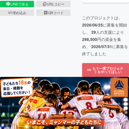
LINEで送る
URLコピー
埋め込み
QRコード
このプロジェクトは、
2026/06/25
に募集を開始
し、
29
人の支援により
298,500
円の資金を集
め、
2026/07/31
に募集を
終了しました
もう一度プロジェク
トをやってほしい