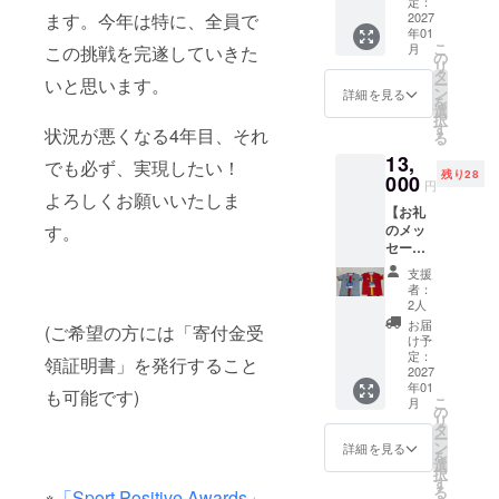
礼の
定：
グルジムな
メッ
2027
ます。今年は特に、全員で
年01
セージ
ど遊具の寄
こ
月
この挑戦を完遂していきた
をお送
の
贈、個人で
リ
りしま
タ
いと思います。
ー
す。
も盲学校の
ン
詳細を見る
を
【フォ
選
国外デフ
択
ト＋動
す
状況が悪くなる4年目、それ
る
サッカー大
画フル
13,
セッ
会への挑戦
でも必ず、実現したい！
残り28
ト】 現
000
円
支援、図書
地・大
よろしくお願いいたしま
【お礼
寄贈、養育
会の写
のメッ
す。
真5枚＋
施設での
セー
動画2
サッカー活
ジ】 感
本。
支援
謝の気
ミャン
動など実
者：
持ちを
マーの
2人
施。
込め
子ども
お届
(ご希望の方には「寄付金受
て、お
たちの
け予
礼の
姿をよ
定：
本人は、10
領証明書」を発行すること
メッ
2027
り深く
歳にてドイ
年01
セージ
お届け
も可能です)
こ
月
をお送
ツ・デュッ
しま
の
リ
りしま
す。 ・
タ
セルドルフ
ー
す。
収録時
ン
詳細を見る
を
のスポーツ
【フォ
間：数
選
択
ト＋動
十秒程
シューレで
す
る
※
「Sport Positive Awards」
画フル