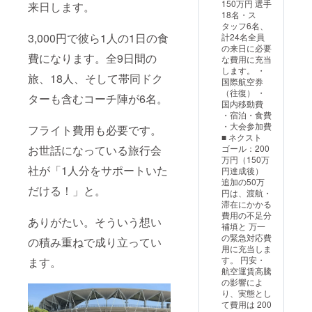
150万円 選手
来日します。
イズご
【U-12
版書籍
ださ
18名・ス
希望お
ミャン
『Globa
い。 ※
タッフ6名、
聞きし
マー代
l
個人の
3,000円で彼ら1人の1日の食
計24名全員
て特
表チー
Bridge
方もご
の来日に必要
注）
ム2026
』（松
希望あ
費になります。全9日間の
な費用に充当
2026年
ユニ
下サイ
れば対
します。 ・
ワー
フォー
ン・
応可能
旅、18人、そして帯同ドク
国際航空券
チャレ
ム（大
メッ
です。
（往復） ・
の思い
人サイ
セージ
その場
ターも含むコーチ陣が6名。
国内移動費
出に。
ズ、H/A
入り）
合は個
・宿泊・食費
ミャン
選択
【書籍
人名等
・大会参加費
フライト費用も必要です。
マーの
可】
②】
バナー
■ ネクスト
選手た
選手着
2027年
に掲載
お世話になっている旅行会
ゴール：200
ちと同
用と同
1月発行
いたし
万円（150万
じユニ
モデル
予定新
ます。
社が「1人分をサポートいた
円達成後）
フォー
のユニ
刊（松
(寄付金
追加の50万
ムを。
フォー
下サイ
受領証
だける！」と。
円は、渡航・
・サイ
ム
ン・
明書を
滞在にかかる
ズ展
（Hom
メッ
発行し
費用の不足分
開：S,
e/Away
セージ
ます)
ありがたい。そういう想い
補填と 万一
M, L, XL
か、サ
入り）
の緊急対応費
の積み重ねで成り立ってい
・カ
イズご
【U-12
用に充当しま
ラー展
希望お
ミャン
す。 円安・
ます。
開：
聞きし
マー代
航空運賃高騰
ホーム
て特
表チー
の影響によ
赤/ア
注）
ム2026
り、実態とし
ウェイ
2026年
ユニ
て費用は 200
白 ※サ
ワー
フォー