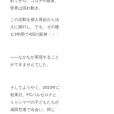
めてから。コロナや政変、
各自ご
記念
負担。
品】
世界は揺れ動き。
・日
選手全
時：
員の直
この活動を個人発起から法
2026年
筆サイ
12月こ
ン入り
人に移行し、でも、その後
ろの開
ユニ
催 ・
フォー
も3年間で4回の延伸・・・
場所：
ム ＋
東京都
ミャン
高田馬
マー
場周辺
サッ
・支
カー協
援者様
会MFF
——なかなか実現すること
の交通
提供の
費や滞
代表
ができませんでした。
在費：
チーム
支援者
ユニ
様の交
フォー
通費や
ム。
滞在費
本物
そしてようやく、2023年に
は各自
が、あ
でご負
なたの
初来日。FCバルセロナと
担くだ
もと
さい。
へ。 (寄
ミャンマーの子どもたちが
・支
付金受
援者様
領証明
成田空港で出会い、同じ
との連
書を発