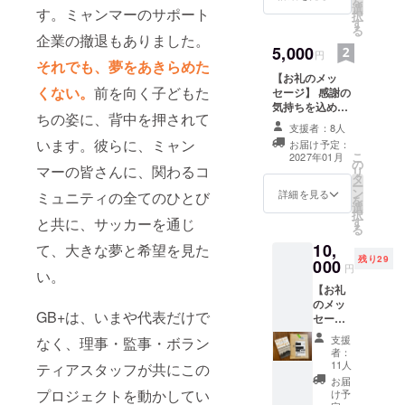
年代への
を
選
厳選した写真2枚
す。ミャンマーのサポート
択
サッカー普
す
をデジタルでお
る
届けします。 (寄
企業の撤退もありました。
及活動、日
5,000
付金受領証明書
円
本・ミャン
それでも、夢をあきらめた
を発行します)
【お礼のメッ
マー外交関
くない。
前を向く子どもた
セージ】 感謝の
係樹立60周
気持ちを込め
ちの姿に、背中を押されて
年を契機と
て、お礼のメッ
支援者：8人
セージをお送り
して3か年
います。彼らに、ミャン
お届け予定：
します。 【フォ
こ
2027年01月
「スポーツ
の
ト＋動画フル
マーの皆さんに、関わるコ
リ
タ
セット】 現地・
プロジェク
ー
ン
大会の写真5枚＋
詳細を見る
ミュニティの全てのひとび
ト」を実施
を
選
動画2本。ミャン
択
し、進学を
す
と共に、サッカーを通じ
マーの子どもた
る
ちの姿をより深
断念せざる
10,
て、大きな夢と希望を見た
くお届けしま
を得なかっ
残り29
000
す。 ・収録時
円
い。
た子供たち
間：数十秒程度
【お礼
・提供方法：
への奨学金
のメッ
メールにてお送
GB+は、いまや代表だけで
セー
制度の創
りします。 (寄付
ジ】 感
金受領証明書を
設、地方学
支援
なく、理事・監事・ボラン
謝の気
発行します)
者：
校への滑り
持ちを
11人
ティアスタッフが共にこの
込め
台、ブラン
お届
て、お
プロジェクトを動かしてい
け予
コ・ジャン