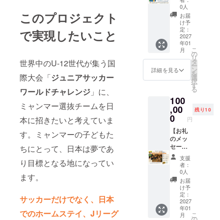
持ちを
マーの
マー代
0人
込め
子ども
このプロジェクト
表チー
お届
て、お
サッカーを
たちの
ム2026
け予
礼の
姿をよ
定：
ユニ
で実現したいこと
通じたあら
メッ
2027
り深く
フォー
ゆるレイ
年01
セージ
お届け
ム（こ
こ
月
をお送
しま
ヤーでの交
の
どもSサ
リ
りしま
す。 ・
タ
イ
世界中のU-12世代が集う国
流による可
ー
す。
収録時
ン
ズ）】
詳細を見る
を
能性に着目
【活動
際大会「
ジュニアサッカー
間：数
選
選手着
択
報告
十秒程
す
用と同
し、外交関
る
ワールドチャレンジ
」に、
書】 一
度 ・提
モデル
係樹立60周
100
式送付
供方
のユニ
ミャンマー選抜チームを日
および
年記念事
,00
法：
フォー
残り10
お名前
メール
0
ム（子
業、ミャン
本に招きたいと考えていま
円
掲載 ・
にてお
どもサ
マーナショ
掲載期
【お礼
送りし
イズS・
す。ミャンマーの子どもた
間：
のメッ
ます。
ナルリーグ
色：赤/
2026年
セー
【書籍
ちにとって、日本は夢であ
白いず
との提携な
の活動
ジ】 感
①】
れ
支援
どを実現。
り目標となる地になってい
報告書
謝の気
初版書
か）。
者：
・掲載
持ちを
籍（松
2026年
0人
日本帰任に
ます。
方法：
込め
下サイ
ワー
お届
あたりミャ
文字の
て、お
ン入
チャレ
け予
み ・注
礼の
ンマーリー
り）
定：
の思い
サッカーだけでなく、日本
意事
メッ
2027
【書籍
出に。
グのコンサ
年01
項：支
セージ
②】
ミャン
でのホームステイ、Jリーグ
こ
月
ルタントに
援時、
をお送
新刊
の
マーの