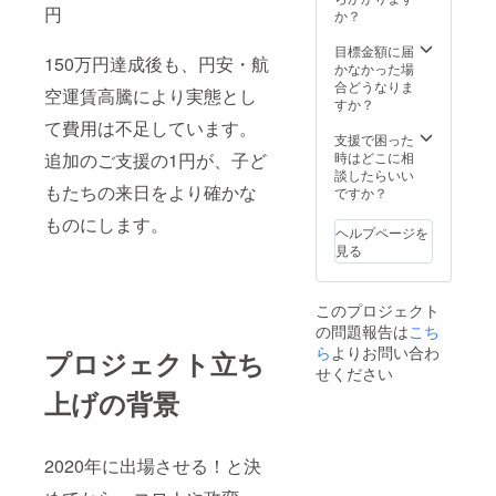
り選択
じユニ
円
か？
くださ
フォー
い。
ムを。
目標金額に届
150万円達成後も、円安・航
【GB+
・サ
かなかった場
スタッ
イズ展
合どうなりま
空運賃高騰により実態とし
フ・松
開：S,
すか？
下代表
M, L, XL
て費用は不足しています。
とミャ
・カ
支援で困った
ンマー
ラー展
時はどこに相
追加のご支援の1円が、子ど
料理の
開：
談したらいい
夕べ】
ホーム
もたちの来日をより確かな
ですか？
ミャ
赤/ア
ものにします。
ンマー
ウェイ
ヘルプページを
料理食
白 ※
見る
事会に
サイズ
ご招待
や色な
（個別
ど、オ
このプロジェクト
日程・
プショ
の問題報告は
東京近
ン（プ
こち
郊）。
ルダウ
ら
よりお問い合わ
プロジェクト立ち
食事
ン選
せください
代
択）よ
上げの背景
GB+負
り選択
担（ア
くださ
ルコー
い。
ル除
【世界
2020年に出場させる！と決
く）、
に5枚・
交通費
究極の