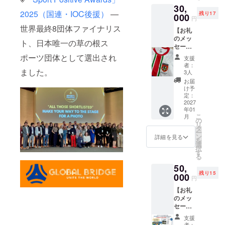
度 ・提
サッカーを
30,
セッ
供方
2025（国連・IOC後援）
—
残り17
始め、日本
ト】 現
000
法：
円
地・大
メール
発/日本初の
世界最終8団体ファイナリス
【お礼
会の写
にてお
国際カード
のメッ
真5枚＋
送りし
ト、日本唯一の草の根ス
セー
動画2
ブランド会
ます。
ジ】 感
本。
【書
ポーツ団体として選出され
支援
社JCBに入
謝の気
ミャン
籍】 松
者：
社。アジア
持ちを
ました。
マーの
下代表
3人
込め
子ども
著書
事業拡大に
お届
て、お
たちの
『Globa
け予
貢献。ミャ
礼の
姿をよ
定：
l
メッ
2027
ンマーで
り深く
Bridge
年01
セージ
お届け
』に直
は、現地の
こ
月
をお送
しま
の
筆サイ
リ
決済事業会
りしま
す。 ・
タ
ン＋あ
ー
す。
収録時
社MPUと世
ン
なたへ
詳細を見る
を
【フォ
間：数
選
の一言
界初の提携
択
ト＋動
十秒程
す
メッ
る
契約を実
画フル
度 ・提
セー
50,
セッ
供方
ジ。 (寄
現。2016年
残り15
ト】 現
000
法：
付金受
円
にはヤンゴ
地・大
メール
領証明
【お礼
会の写
ン支店を開
にてお
書を発
のメッ
真5枚＋
送りし
行しま
設し初代拠
セー
動画2
ます。
す)
点長として
ジ】 感
本。
【U-12
支援
謝の気
ミャン
ミャン
赴任。
者：