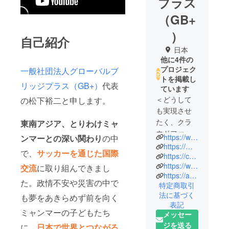
プラス
（GB+
）
自己紹介
日本
他に4件の
プロジェク
一般社団法人グローバルブ
トを掲載し
リッジプラス（GB+）
代表
ています
＜どうして
の松下裕二と申します。
も実現させ
たく、クラ
東南アジア、とりわけミャ
ウドファン
https://www.atpress.ne.jp/news/555273
ンマーとの深い関わり
の中
ディングに
https://myanmarjapon.com/wp-content/uploads/2018/07/1609.pdf
で、
サッカーを通じた国際
挑戦＞
https://corp.netprotections.com/library/13938/
https://www.soccer-king.jp/news/world/world_other/20160803/475460.html
2011~2018
交流
に取り組んできまし
https://amzn.asia/d/8LPICNA
年の間、
た。政情不安や災害の中で
特定商取引
ミャンマー
法に基づく
も夢をあきらめず前を向く
におけるク
表記
レジット
ミャンマーの子どもたち
メッセー
カード導
ジを送る
に、
日本で世界とつながる