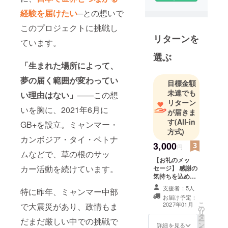
入、当地で
経験を届けたい
─との想いで
のミャン
このプロジェクトに挑戦し
マー人向け
リターンを
カード発行
ています。
開始などに
選ぶ
従事。当時
「生まれた場所によって、
所属してい
夢の届く範囲が変わってい
目標金額
た企業の活
未達でも
い理由はない」
——この想
動で、ミャ
リターン
ンマー初の
いを胸に、2021年6月に
が届きま
世界遺産の
す
(All-in
GB+を設立。ミャンマー・
街、ピィー
方式)
カンボジア・タイ・ベトナ
の僧院学校
3,000
円
への新校舎
ムなどで、草の根のサッ
【お礼のメッ
建設や図書
カー活動を続けています。
セージ】 感謝の
の寄付、
気持ちを込め
ミャンマー
て、お礼のメッ
支援者：5人
特に昨年、ミャンマー中部
セージをお送り
ナショナル
お届け予定：
します。 【活動
こ
2027年01月
で大震災があり、政情もま
リーグと提
の
記録フォト2枚】
リ
タ
選考会・来日・
携した育成
だまだ厳しい中での挑戦で
ー
ン
大会の現場から
詳細を見る