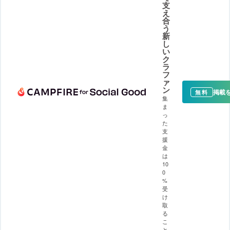
支
え
合
う
新
し
い
ク
ラ
フ
ァ
ン
掲載
無料
集
ま
っ
た
支
援
金
は
10
0
%
受
け
取
る
こ
と