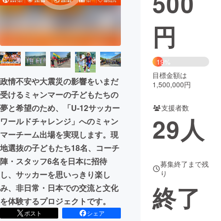
500
まちづくり・地域活性化
円
CAMPFIRE for Social Good
CAMPFIRE Creation
19%
CAMPFIREふるさと納税
machi-ya
コミュニティ
目標金額は
政情不安や大震災の影響をいまだ
1,500,000円
受けるミャンマーの子どもたちの
夢と希望のため、「U-12サッカー
支援者数
29
人
ワールドチャレンジ」へのミャン
マーチーム出場を実現します。現
地選抜の子どもたち18名、コーチ
陣・スタッフ6名を日本に招待
募集終了まで残
り
し、サッカーを思いっきり楽し
終了
み、非日常・日本での交流と文化
を体験するプロジェクトです。
ポスト
シェア