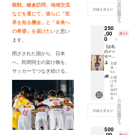
リ
必ず備
りしま
（2027
就任。これ
タ
観戦、鎌倉訪問、地域交流
選手た
ー
考欄に
す。
年1月発
ン
ちと同
詳細を見る
までの想い
を
掲載を
【活動
などを通じて、彼らに「世
行・発
選
じユニ
択
と共に2021
希望さ
報告
送予
す
フォー
る
界を知る機会」と「未来へ
れるお
書】 一
定）
ムを。
年6月、一般
250
名前を
式送付
【U-12
(寄付金
の希望」を届けたい
と思い
社団法人グ
ご記入
および
,00
ミャン
受領証
残り5
くださ
お名前
ローバルブ
マー代
0
明書を
ます。
円
い。
掲載 ・
表チー
発行し
リッジプラ
【フォ
掲載期
【お礼
ム2026
ます)
ス社を設
ト＋動
間：
のメッ
ユニ
閉ざされた国から、日本
画フル
2026年
セー
フォー
立、現在に
セッ
の活動
ジ】 感
へ。民間同士の架け橋を、
ム（大
支援
至る。
ト】 現
報告書
謝の気
人サイ
者：
サッカーでつなぎ続ける。
地・大
・掲載
持ちを
ズ、H/A
0人
会の写
方法：
込め
選択
お届
真5枚＋
文字の
て、お
可】 選
け予
動画2
み ・注
礼の
手着用
定：
本。
意事
メッ
2027
と同モ
年01
ミャン
項：支
セージ
デルの
こ
月
マーの
援時、
をお送
ユニ
の
リ
子ども
必ず備
りしま
フォー
タ
ー
たちの
考欄に
す。
ム
ン
詳細を見る
を
姿をよ
掲載を
【活動
（Hom
選
択
り深く
希望さ
報告
e/Away
す
る
お届け
れるお
書】 一
か、サ
500
しま
名前を
式送付
イズご
す。 ・
ご記入
および
,00
希望お
残り2