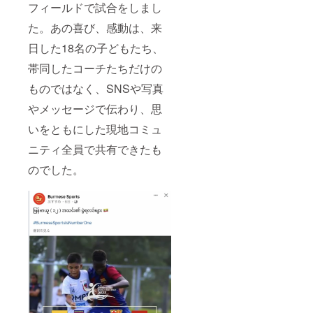
フィールドで試合をしまし
絡方
行しま
法：詳
す)
た。あの喜び、感動は、来
細は
メール
日した18名の子どもたち、
にて連
絡しま
帯同したコーチたちだけの
す。 (寄
付金受
ものではなく、SNSや写真
領証明
やメッセージで伝わり、思
書を発
行しま
いをともにした現地コミュ
す)
ニティ全員で共有できたも
のでした。