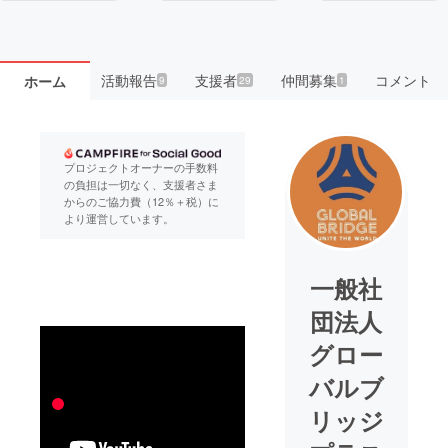
活動報告
支援者
仲間募集
コメント
ホーム
9
29
1
プロジェクトオーナーの手数料
の負担は一切なく、支援者さま
からのご協力費（12％＋税）に
より運営しています。
一般社
団法人
グロー
バルブ
リッジ