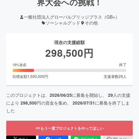
界大会への挑戦！
一般社団法人グローバルブリッジプラス（GB+）
ソーシャルグッド
その他
現在の支援総額
298,500
円
終了
19
%達成
目標金額
1,500,000
円
支援者数
29
人
このプロジェクトは、
2026/06/25
に募集を開始し、
29
人の支援
により
298,500
円の資金を集め、
2026/07/31
に募集を終了しま
した
もう一度プロジェクトをやってほしい
ポスト
シェア
LINEで送る
URLコピー