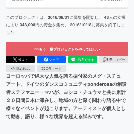
このプロジェクトは、
2016/08/31
に募集を開始し、
43
人の支援
により
343,000
円の資金を集め、
2016/10/18
に募集を終了しま
した
もう一度プロジェクトをやってほしい
ポスト
シェア
LINEで送る
URLコピー
埋め込み
QRコード
ヨーロッパで絶大な人気を誇る振付家のメグ・スチュ
アート、ドイツのダンスコミュニティponderosaの創設
者ステファニー・マハが、ヨシコ・チュウマと共に累計
２０日間日本に滞在し、地域の方と深く関わり語る中で
様々なイベントが起こります。アーティストが個人とし
て動き、語り、様々な境界を超える試みです。