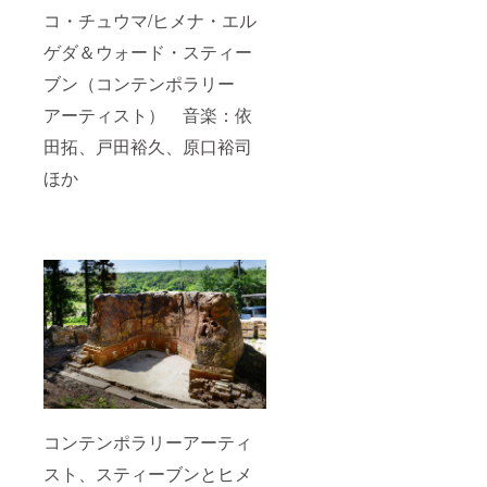
ワークを提
コ・チュウマ/ヒメナ・エル
供してい
る。
ゲダ＆ウォード・スティー
ブン（コンテンポラリー
現在は三重
アーティスト） 音楽：依
県在住で劇
田拓、戸田裕久、原口裕司
場以外の空
間で、ダン
ほか
ス活動を展
開中。
コンテンポラリーアーティ
スト、スティーブンとヒメ