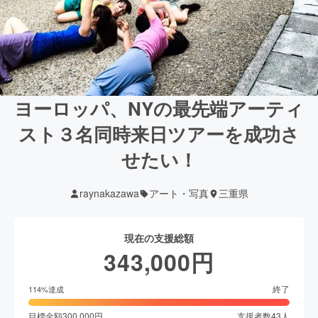
ヨーロッパ、NYの最先端アーティ
スト３名同時来日ツアーを成功さ
せたい！
raynakazawa
アート・写真
三重県
現在の支援総額
343,000
円
終了
114
%達成
目標金額
300,000
円
支援者数
43
人