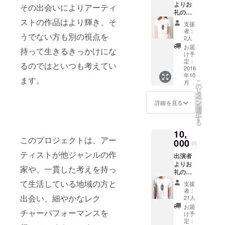
よりお
その出会いによりアーティ
自分の表現
礼の
メール
を模索でき
ストの作品はより輝き、そ
支援
（中沢
者：
るゆるやか
うでない方も別の視点を
レイよ
2人
なつながり
り）
お届
持って生きるきっかけにな
webに
の場、オー
け予
お名前
定：
るのではといつも考えてい
ビタルリン
掲載
2016
年10
クをスター
（希望
ます。
こ
月
の方）
の
ト。
リ
spoonin
タ
ー
g!!ツ
ン
詳細を見る
を
アー・
2001年から
選
択
オリジ
す
数年間、踊
る
ナルT
りから離
10,
シャツ
このプロジェクトは、アー
今回の
000
れ、ブラジ
円
ツアー
ルの格闘技
ティストが他ジャンルの作
出演者
のド
よりお
カポエィラ
ローイ
家や、一貫した考えを持っ
礼の
ングを
に取り組
メール
デザイ
て生活している地域の方と
支援
む。
（中沢
ンしたT
者：
レイよ
シャツ
出会い、細やかなレク
2004年、パ
21人
り）
をプレ
お届
リに移住。
チャーパフォーマンスを
webに
ゼント
け予
フランスの
希望の
しま
定：