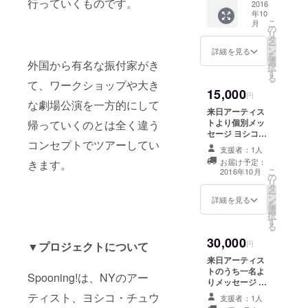
行っていくものです。
名義で
2016
す。
アート集団
年10
お名前
（写真
URBAとのメ
こ
月
掲載
はサン
の
リ
（希望
ディアアー
プルで
タ
ー
の方）
す）
ン
詳細を見る
ト作
を
今回の
選
外国から有名な振付家がき
択
品”ASPECTS
ツアー
す
る
のため
”をパリ市の
て、ワークショップや大き
15,000
に用意
円
援助を受
しパッ
な劇場公演を一方的にして
来日アーティス
け、Geite
ケージ
トより個別メッ
帰っていくのとは全く違う
した
Lylicで1か月
セージ ヨシコ・
spoonin
コンセプトでツアーしてい
のレジデン
チュウマ、メ
g!!支援
支援者：1人
グ・スチュ
米（亀
ト制作の
お届け予定：
きます。
アート、もし
山のお
こ
2016年10月
後、
の
くはステファ
いしい
リ
タ
ニー・マハのう
confluence劇
お米）
ー
ン
ち１名よりあな
詳細を見る
１．５
場にて発
を
選
たへのメッセー
キロ玄
択
表。
す
ジ。 言葉が欲し
米を差
る
いテーマがあれ
また、パリ
し上げ
30,000
ばお伝えくださ
円
▼プロジェクトについて
ます。
の劇場や小
い。 webに希望
spoonin
来日アーティス
学校で作品
の名義でお名前
g!!ツ
トのうち一名よ
Spooning!は、NYのアー
掲載（希望の
アー・
を発表。フ
りメッセージ ヨ
方） spooning!!
オリジ
シコ・チュウ
ランスダン
ティスト、ヨシコ・チュウ
ツアー・オリジ
支援者：1人
ナルT
マ、メグ・ス