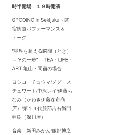
時半開場 １９時開演
SPOOING in Sekijuku ~ 関
宿街道パフォーマンス＆
トーク
”境界を超える瞬間（とき）
～その一歩” TEA・LIFE・
ART 亀山・関宿の場合
ヨシコ・チュウマ/メグ・ス
チュワート/中沢レイ/伊藤ち
なみ（かねき伊藤彦市商
店）/第１４代服部吉右衛門
亜樹（深川屋）
音楽：新田みかん/服部博之