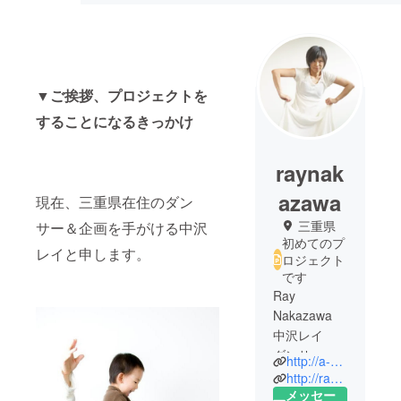
▼ご挨拶、プロジェクトを
することになるきっかけ
raynak
azawa
現在、三重県在住のダン
三重県
サー＆企画を手がける中沢
初めてのプ
レイと申します。
ロジェクト
です
Ray
Nakazawa
中沢レイ
ダンサー・
http://a-kugel.net/odoriba/
振付/演出
http://rayorb0209.wixsite.com/raynakazawa
家・ヨガイ
メッセー