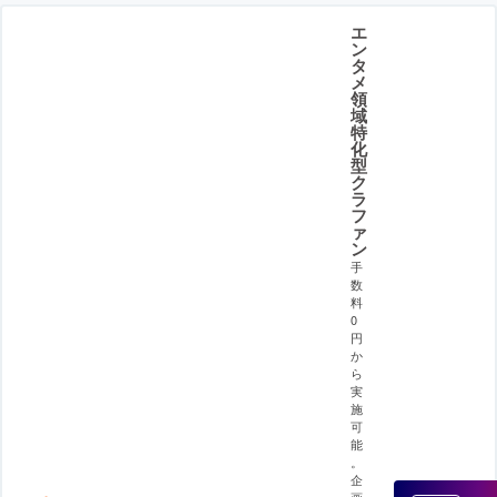
エ
ン
タ
メ
領
域
特
化
型
ク
ラ
フ
ァ
ン
手
数
料
0
円
か
ら
実
施
可
能
。
企