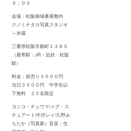
９：００
会場：松阪御城番屋敷内
クノミチタカ写真スタジオ
～米蔵
三重県松阪市殿町１３８５
（最寄駅：JR・近鉄 松阪
駅）
料金：前売り３０００円
当日３５００円 中学生以
下無料 ２５名限定
ヨシコ・チュウマ/メグ・ス
チュアート/中沢レイ/久野み
ちたか（写真家）音楽：生