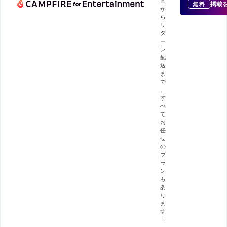
画
掲載
無料
か
ら
リ
タ
ー
ン
配
送
ま
で
、
す
べ
て
お
任
せ
の
プ
ラ
ン
も
あ
り
ま
す
！