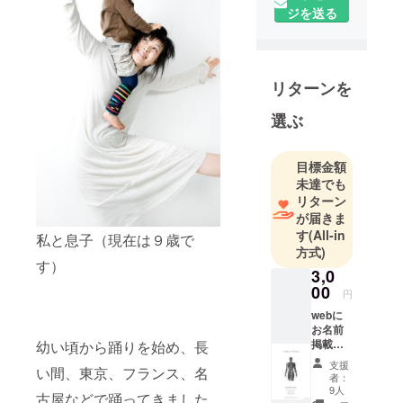
ンストラク
ジを送る
ター
幼少の頃よ
リターンを
り、バレ
エ・モダン
選ぶ
ダンスを始
める。 その
目標金額
後、ＦＭ愛
未達でも
知、
リターン
bayfm(ＦＭ
が届きま
横浜)、中京
す
(All-in
私と息子（現在は９歳で
テレビ、ス
方式)
す）
ペースシャ
3,0
ワーＴＶな
00
円
どの番組制
webに
作やパーソ
お名前
掲載
幼い頃から踊りを始め、長
ナリティを
（希望
支援
務めること
い間、東京、フランス、名
者） 今
者：
回のツ
により、
9人
古屋などで踊ってきました
アーの