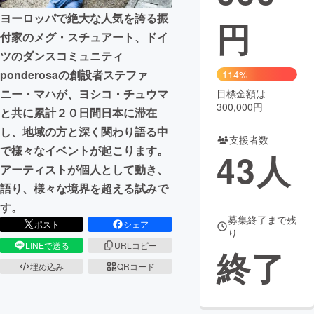
ヨーロッパで絶大な人気を誇る振
円
まちづくり・地域活性化
付家のメグ・スチュアート、ドイ
ツのダンスコミュニティ
CAMPFIRE for Social Good
CAMPFIRE Creation
ponderosaの創設者ステファ
114%
CAMPFIREふるさと納税
machi-ya
コミュニティ
ニー・マハが、ヨシコ・チュウマ
目標金額は
300,000円
と共に累計２０日間日本に滞在
し、地域の方と深く関わり語る中
支援者数
で様々なイベントが起こります。
43
人
アーティストが個人として動き、
語り、様々な境界を超える試みで
す。
募集終了まで残
ポスト
シェア
り
LINEで送る
URLコピー
終了
埋め込み
QRコード