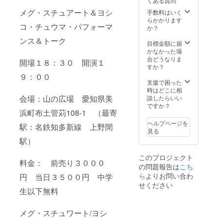
くある質問
ので、当日引き
ス（メンタープ
換えとなりま
メグ・スチュアート＆ヨシ
手数料はいく
ログラム以外の
2013年か
す。開始日時ま
らかかります
全イベントの特
でに出席される
コ・チュウマ・パフォーマ
ら、ダンス
か？
別パス） 出張パ
公演、ワーク
フォーマンス
活動を再開
ンス＆トーク
ショップをお知
目標金額に届
（ダンス+音楽）
し即興ベー
らせください。
かなかった場
今回の出演者も
スの公演を
合どうなりま
しくは同等の経
開場１８：３０ 開演１
すか？
歴を持つプロ
多数開催。
フェッショナル
９：００
また、弱い
支援で困った
ダンサーや音楽
立場にいる
時はどこに相
家があなたの好
会場：山の広場 愛知県美
談したらいい
きな場所で20分
方、介護
ですか？
ほどの即興パ
者、長期入
浜町布土管苅108-1 （最寄
フォーマンス
（もしくは作
院の子供を
ヘルプページを
駅：名鉄知多新線 上野間
品）をいたしま
見る
持つ親、ひ
す。 出演者の居
駅）
きこもり支
住地より交通費
宿泊が必要な遠
援のため
このプロジェクト
方の場合は別
料金： 前売り３０００
に、ヨガや
の問題報告は
こち
途。 1１月以降
ら
よりお問い合わ
リリーステ
円 当日３５００円 中学
のご希望の日時
をご相談の上、
せください
クニックな
生以下無料
予定の合う出演
どの身体と
者、日程で決定
いたします。
心を開く
メグ・スチュワート/ヨシ