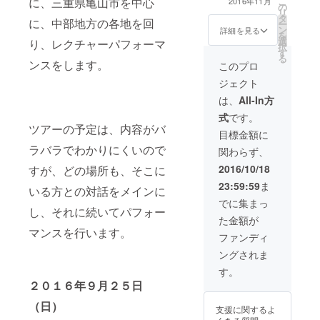
こ
に、三重県亀山市を中心
アーのために用
2016年11月
の
します。 ツアー
テファニー・マ
なくアート
リ
意しパッケージ
タ
日程の中から一
ハのうち一名か
に、中部地方の各地を回
ー
したspooning!!
を楽しめる
ン
つお好きな公演
らのあなたへの
詳細を見る
を
支援米（亀山の
選
かワークショッ
メッセージ。言
り、レクチャーパフォーマ
会、オービ
択
おいしいお米）
す
プ（メンタープ
葉が欲しいテー
る
１．５キロ玄米
タルリン
ンスをします。
ログラム以外）
マがあればお伝
このプロ
を差し上げま
ク・バー
に参加していた
えください。あ
す。 spooning!!
ジェクト
だけます（ご支
なたへの個別の
ジョンママ
ツアー・オリジ
援いただいたご
特別なメッセー
は、
All-In方
ナルTシャツ 今
ンを開催。
本人でなくても
ジです。 webに
回のツアーのド
式
です。
可能）売り切れ
お名前掲載（希
ローイングをデ
ツアーの予定は、内容がバ
公演についても
望の方） 今回の
目標金額に
2009年、ソ
ザインしたTシャ
特別にお席をご
ツアーのために
ラバラでわかりにくいので
ツをプレゼント
関わらず、
ロ作品「au
用意させていた
用意しパッケー
します。 公演パ
だきます。
ジした
2016/10/18
すが、どの場所も、そこに
dela du
ス（メンタープ
spooning!!支援
ログラム以外の
bruit」を東
23:59:59
ま
いる方との対話をメインに
米（亀山のおい
全イベントの特
京、パリ、
しいお米）１．
でに集まっ
別パス） 期間中
し、それに続いてパフォー
５キロ玄米を差
名古屋で発
のワークショッ
た金額が
し上げます。
プ、パフォーマ
マンスを行います。
表。
spooning!!ツ
ファンディ
ンスのすべて回
アー・オリジナ
れるパスポート
ングされま
ルTシャツ 今回
2011年、息
です。ワーク
のツアーのド
す。
ショップ参加/公
子が難病に
ローイングをデ
２０１６年９月２５日
演チケットはお
ザインしたTシャ
倒れ、活動
名前をリストに
ツをプレゼント
（日）
支援に関するよ
入れておきます
停止。
します。 公演パ