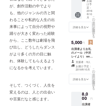
お届
アートとエ
特設
け予
が、創作活動の中でより
ンターテイ
ホーム
定：
ページ
2016
メントを繋
も、他のジャンルの方と関
年10
にご希
ぐイベント
こ
月
望の名
わることや私的な人生の出
の
リ
を多数開
義でお
タ
ー
来事によって自分の視野や
名前を
ン
詳細を見る
催。
を
掲載さ
選
98年から東
択
踊りが大きく変わった経験
せてい
す
る
ただき
京を拠点
から、ここ数年は劇場を飛
ます。
5,000
に、舞踏、
円
（希望
び出し、どうしたらダンス
演劇との関
出演者よりお礼
の方）
のメール（中沢
わりを深
がより多くの方の目に触
レイより） web
め、ソロ作
に希望の名義で
れ、体験してもらえるよう
支援者：9人
品を定期的
お名前掲載（希
お届け予定：
になるかを考えています。
望の方） 今回の
に劇場で発
こ
2016年10月
の
ツアーのために
リ
表。
タ
用意しパッケー
ー
ン
ジした
詳細を見る
を
選
spooning!!支援
同時にアー
択
そして、つくづく、人生を
す
米（亀山のおい
る
ティストが
しいお米）１．
変えるのは、人との出会い
8,0
５キロ玄米を差
レベルや
00
し上げます。
や言葉だなと感じます。
円
ジャンルに
出演者
関係なく、