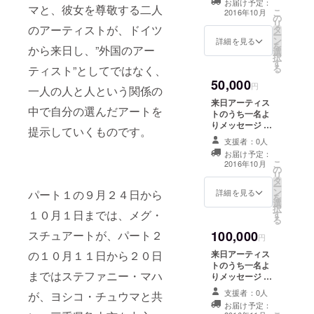
ナルTシャツ 今
スの祭典、
お届け予定：
シャツ
チュアート、ス
マと、彼女を尊敬する二人
こ
回のツアーのた
2016年10月
今回の
ビエンナー
の
テファニー・マ
リ
めに用意しパッ
ツアー
のアーティストが、ドイツ
タ
ハのうち一名か
レ・ドゥ・
ー
ケージした
のド
ン
らのあなたへの
詳細を見る
を
spooning!!支援
ラ・ダンス
から来日し、”外国のアー
ローイ
選
メッセージ。言
択
米（亀山のおい
ングを
す
葉が欲しいテー
にて作品を
る
しいお米）１．
ティスト”としてではなく、
デザイ
マがあればお伝
発表。
５キロ玄米を差
50,000
ンしたT
えください。あ
円
一人の人と人という関係の
し上げます。 今
シャツ
なたへの個別の
回のツアーのド
来日アーティス
をプレ
特別なメッセー
中で自分の選んだアートを
2005年から
ローイングをデ
トのうち一名よ
ゼント
ジです。 webに
ザインしたTシャ
りメッセージ ヨ
パリでも
しま
提示していくものです。
希望の名義でお
ツをプレゼント
シコ・チュウ
す。
オービタル
名前掲載（希望
支援者：0人
します。
マ、メグ・ス
（写真
の方） 今回のツ
お届け予定：
リンクを開
チュアート、ス
はサン
こ
アーのために用
2016年10月
の
テファニー・マ
催。自作品
プルで
リ
意しパッケージ
タ
ハのうち一名か
す）
ー
したspooning!!
も定期的に
ン
らのあなたへの
詳細を見る
パート１の９月２４日から
を
支援米（亀山の
発表。
選
メッセージ。言
択
おいしいお米）
１０月１日までは、メグ・
す
葉が欲しいテー
る
１．５キロ玄米
マがあればお伝
を差し上げま
2007年、出
100,000
スチュアートが、パート２
えください。あ
円
す。 spooning!!
なたへの個別の
産、育児の
ツアー・オリジ
来日アーティス
の１０月１１日から２０日
特別なメッセー
ため帰国。
ナルTシャツ 今
トのうち一名よ
ジです。 webに
まではステファニー・マハ
回のツアーのド
りメッセージ ヨ
小さな子供
希望の名義でお
ローイングをデ
シコ・チュウ
名前掲載（希望
支援者：0人
が、ヨシコ・チュウマと共
がいる母親
ザインしたTシャ
マ、メグ・ス
の方） 今回のツ
お届け予定：
ツをプレゼント
チュアート、ス
達が気がね