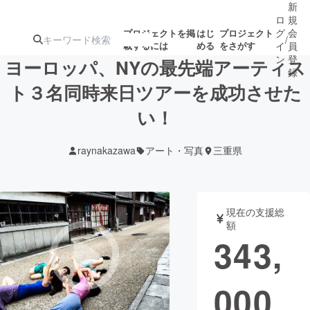
新
ロ
規
グ
会
プロジェクトを掲
はじ
プロジェクト
/
載するには
める
をさがす
イ
員
ン
登
ヨーロッパ、NYの最先端アーティス
録
ト３名同時来日ツアーを成功させた
い！
人気のプロ
注目のリ
注目の新着プロ
募集終了が近いプ
もうすぐ公開
ジェクト
ターン
ジェクト
ロジェクト
されます
raynakazawa
アート・写真
三重県
アート・写真
音楽
現在の支援総
テクノロジー・ガジェット
ゲーム・サ
額
343,
映像・映画
書籍・雑誌
000
ビジネス・起業
チャレンジ