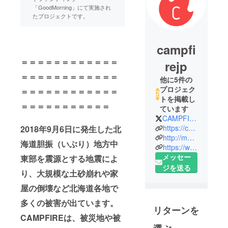
「GoodMorning」にて実施され
たプロジェクトです。
campfi
＝＝＝＝＝＝＝＝＝＝＝＝
rejp
＝＝＝＝＝＝＝＝＝＝＝＝
他に5件の
プロジェク
＝＝＝＝＝＝＝＝＝＝＝＝
トを掲載し
＝＝＝＝＝＝＝＝＝＝＝
ています
CAMPFIREjp
https://camp-fire.jp
2018年9月6日に発生した北
http://mag.camp-fire.jp
海道胆振（いぶり）地方中
https://www.facebook.com/campfirejp
メッセー
東部を震源とする地震によ
ジを送る
り、大規模な土砂崩れや家
屋の倒壊など北海道各地で
多くの被害が出ています。
リターンを
CAMPFIREは、被災地や被