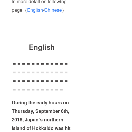
in more detail on following
page（
English
/
Chinese
）
English
＝＝＝＝＝＝＝＝＝＝＝＝
＝＝＝＝＝＝＝＝＝＝＝＝
＝＝＝＝＝＝＝＝＝＝＝＝
＝＝＝＝＝＝＝＝＝＝＝
During the early hours on
Thursday, September 6th,
2018, Japan`s northern
island of Hokkaido was hit