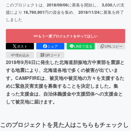
このプロジェクトは、
2018/09/06
に募集を開始し、
3,030
人の支
援により
16,760,901
円の資金を集め、
2018/11/24
に募集を終了
しました
もう一度プロジェクトをやってほしい
ポスト
シェア
LINEで送る
URLコピー
埋め込み
QRコード
2018年9月6日に発生した北海道胆振地方中東部を震源と
する地震により、北海道各地で多くの被害が出ていま
す。CAMPFIREは、被災地や被災地の方々を支援するた
めに緊急災害支援を募集することを決定しました。集
まった支援金は、自治体義援金や支援団体への支援金と
して被災地に届けます。
このプロジェクトを見た人はこちらもチェックし