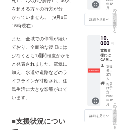
死亡、7人が心肺停止、30人
年12
します
こ
を超える方々の行方が分
月
の
リ
タ
かっていません。（9月6日
ー
ン
詳細を見る
を
選
15時現在）
択
す
る
10,
また、全域での停電が続い
000
円
ており、全面的な復旧には
支援者
少なくとも1週間程度かかる
様には
CAMPF
と発表されました。電気に
IREより
支援
お礼の
者：
加え、水道や道路などのラ
メッ
371
セージ
人
イフラインが寸断され、住
と活動
お届
報告を
け予
民生活に大きな影響が出て
お送り
定：
2018
います。
します
年12
こ
月
の
リ
タ
ー
ン
詳細を見る
を
■支援状況につい
選
択
す
る