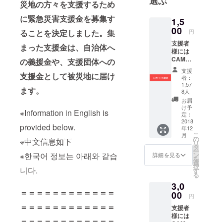
選ぶ
災地の方々を支援するため
に緊急災害支援金を募集す
1,5
00
ることを決定しました。集
円
支援者
まった支援金は、自治体へ
様には
CAMPF
の義援金や、支援団体への
IREより
支援
支援金
として被災地に届け
お礼の
者：
メッ
1,57
ます。
セージ
8人
と活動
お届
報告を
け予
※Information in English is
お送り
定：
2018
します
provided below.
年12
こ
月
の
※中文信息如下
リ
タ
ー
※한국어 정보는 아래와 같습
ン
詳細を見る
を
選
択
니다.
す
る
3,0
＝＝＝＝＝＝＝＝＝＝＝＝
00
円
＝＝＝＝＝＝＝＝＝＝＝＝
支援者
様には
＝＝＝＝＝＝＝＝＝＝＝＝