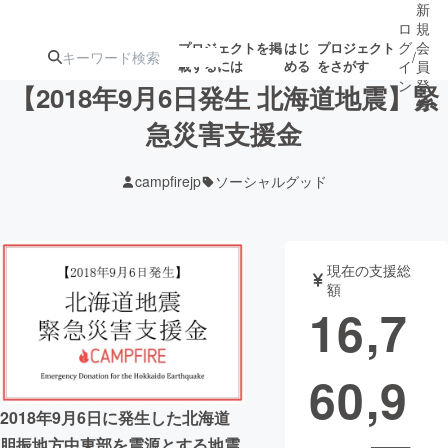
新
ロ
規
グ
会
プロジェクトを掲
はじ
プロジェクト
/
載するには
める
をさがす
イ
員
ン
登
【2018年9月6日発生 北海道地震】緊
録
急災害支援金
人気のプロ
注目のリ
注目の新着プロ
募集終了が近いプ
もうすぐ公開
campfirejp
ソーシャルグッド
ジェクト
ターン
ジェクト
ロジェクト
されます
アート・写真
音楽
現在の支援総
額
16,7
テクノロジー・ガジェット
ゲーム・サ
60,9
映像・映画
書籍・雑誌
2018年9月6日に発生した北海道
ビジネス・起業
チャレンジ
胆振地方中東部を震源とする地震