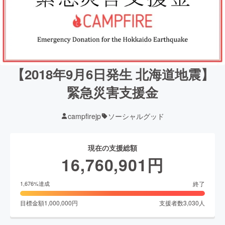
【2018年9月6日発生 北海道地震】
緊急災害支援金
campfirejp
ソーシャルグッド
現在の支援総額
16,760,901
円
終了
1,676
%達成
目標金額
1,000,000
円
支援者数
3,030
人