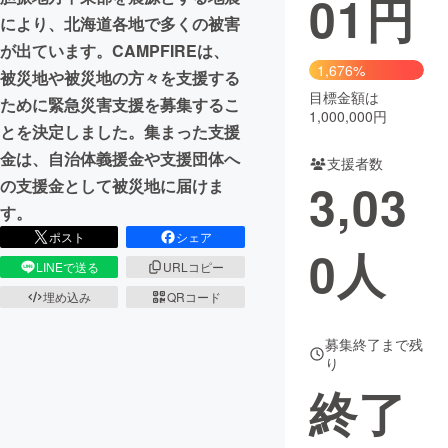
01
円
により、北海道各地で多くの被害
まちづくり・地域活性化
が出ています。CAMPFIREは、
1,676%
被災地や被災地の方々を支援する
目標金額は
CAMPFIRE for Social Good
CAMPFIRE Creation
ために緊急災害支援を募集するこ
1,000,000円
CAMPFIREふるさと納税
machi-ya
コミュニティ
とを決定しました。集まった支援
金は、自治体義援金や支援団体へ
支援者数
3,03
の支援金として被災地に届けま
す。
ポスト
シェア
0
人
LINEで送る
URLコピー
埋め込み
QRコード
募集終了まで残
り
終了