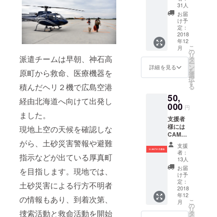
メッ
31人
セージ
お届
と活動
け予
報告を
定：
お送り
2018
年12
します
こ
月
の
リ
派遣チームは早朝、神石高
タ
ー
ン
詳細を見る
を
原町から救命、医療機器を
選
択
す
積んだヘリ２機で広島空港
る
50,
経由北海道へ向けて出発し
000
円
ました。
支援者
様には
現地上空の天候を確認しな
CAMPF
IREより
がら、土砂災害警報や避難
支援
お礼の
者：
指示などが出ている厚真町
メッ
13人
セージ
お届
を目指します。現地では、
と活動
け予
報告を
定：
土砂災害による行方不明者
お送り
2018
年12
します
の情報もあり、到着次第、
こ
月
の
リ
捜索活動と救命活動を開始
タ