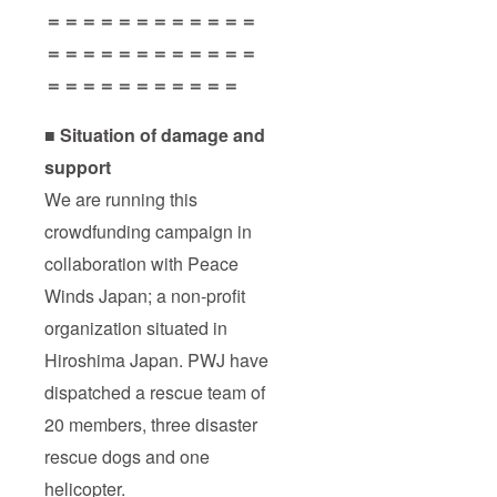
＝＝＝＝＝＝＝＝＝＝＝＝
＝＝＝＝＝＝＝＝＝＝＝＝
＝＝＝＝＝＝＝＝＝＝＝
■ Situation of damage and
support
We are running this
crowdfunding campaign in
collaboration with Peace
Winds Japan; a non-profit
organization situated in
Hiroshima Japan. PWJ have
dispatched a rescue team of
20 members, three disaster
rescue dogs and one
helicopter.