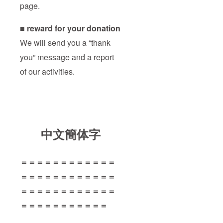
page.
■ reward for your donation
We will send you a “thank
you” message and a report
of our activities.
中文簡体字
＝＝＝＝＝＝＝＝＝＝＝＝
＝＝＝＝＝＝＝＝＝＝＝＝
＝＝＝＝＝＝＝＝＝＝＝＝
＝＝＝＝＝＝＝＝＝＝＝