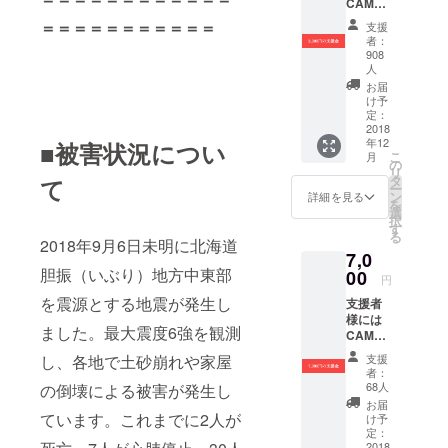
CAMPF
IREより
＝＝＝＝＝＝＝＝＝＝＝
支援
お礼の
者：
メッ
908
セージ
人
と活動
お届
報告を
け予
お送り
定：
2018
します
年12
■被害状況につい
こ
月
の
リ
タ
て
ー
ン
詳細を見る
を
選
択
す
る
2018年9月6日未明に北海道
7,0
胆振（いぶり）地方中東部
00
円
を震源とする地震が発生し
支援者
様には
ました。最大震度6強を観測
CAMPF
IREより
し、各地で土砂崩れや家屋
支援
お礼の
者：
メッ
68人
の倒壊による被害が発生し
セージ
お届
と活動
ています。これまでに2人が
け予
報告を
定：
お送り
2018