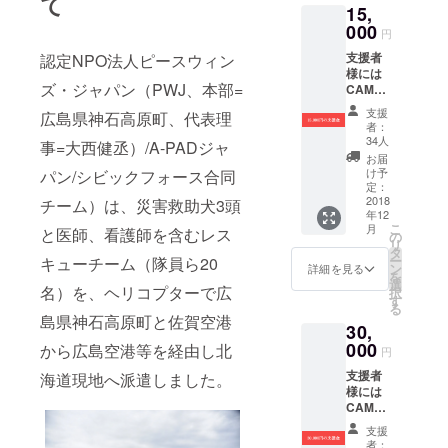
て
15,
000
円
支援者
認定NPO法人ピースウィン
様には
ズ・ジャパン（PWJ、本部=
CAMPF
IREより
支援
広島県神石高原町、代表理
お礼の
者：
メッ
34人
事=大西健丞）/A-PADジャ
セージ
お届
と活動
け予
パン/シビックフォース合同
報告を
定：
お送り
2018
チーム）は、災害救助犬3頭
年12
します
こ
月
と医師、看護師を含むレス
の
リ
タ
ー
キューチーム（隊員ら20
ン
詳細を見る
を
選
名）を、ヘリコプターで広
択
す
る
島県神石高原町と佐賀空港
30,
000
から広島空港等を経由し北
円
支援者
海道現地へ派遣しました。
様には
CAMPF
IREより
支援
お礼の
者：