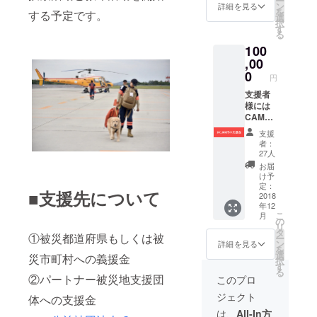
ー
ン
詳細を見る
を
する予定です。
選
択
す
る
100
,00
0
円
支援者
様には
CAMPF
IREより
支援
お礼の
者：
メッ
27人
セージ
お届
と活動
け予
報告を
定：
■支援先について
お送り
2018
年12
します
こ
月
の
リ
タ
①被災都道府県もしくは被
ー
ン
詳細を見る
を
選
災市町村への義援金
択
す
る
②パートナー被災地支援団
このプロ
ジェクト
体への支援金
は、
All-In方