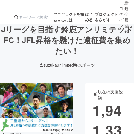
新
ロ
規
グ
会
プロジェクトを掲
はじ
プロジェクト
/
載するには
める
をさがす
イ
員
ン
登
Jリーグを目指す鈴鹿アンリミテッド
録
FC！JFL昇格を懸けた遠征費を集め
たい！
人気のプロ
注目のリ
注目の新着プロ
募集終了が近いプ
もうすぐ公開
ジェクト
ターン
ジェクト
ロジェクト
されます
suzukaunlimited
スポーツ
アート・写真
音楽
現在の支援総
テクノロジー・ガジェット
ゲーム・サ
額
1,94
映像・映画
書籍・雑誌
1,33
ビジネス・起業
チャレンジ