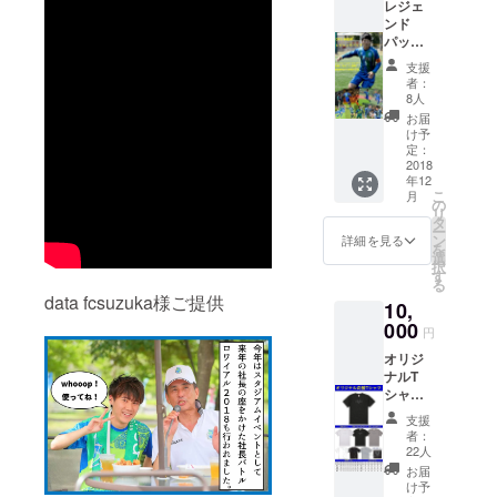
レジェ
ブ限定
ます。
ンド
モデ
※11月
パック
ル） ※
29日
チーム
高見選
（木）
支援
在籍11
手、中
までに
者：
年の鈴
村選手
希望選
8人
鹿のレ
は本デ
手のご
お届
ジェン
ザイン
連絡が
け予
ド 榊親
に含ま
定：
ない場
平選手
2018
れてお
合は、
年12
の11年
りませ
ランダ
こ
月
分のユ
んので
の
ムでお
リ
ニ
ご了承
タ
送りい
ー
フォー
くださ
ン
たしま
詳細を見る
を
ムキー
い。
選
す。
択
ホル
す
る
ダーを1
data fcsuzuka様ご提供
10,
個ずつ
計11個
000
円
をプレ
オリジ
ゼン
ナルT
ト。 ま
シャツ
た鈴鹿
をプレ
にチー
支援
ゼン
ムが
者：
ト！ 下
移って
22人
記2点を
きて10
お届
お送り
年間の
け予