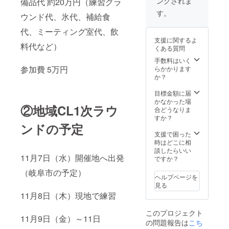
ングされま
備品代 約20万円（練習グラ
すの
クラブ
ンタロ
で、そ
へご連
ウ 9/9
す。
ウンド代、氷代、補給食
の電話
絡下さ
vs
に出て
い。 抽
Chyuky
代、ミーティング室代、飲
頂けま
選会
o univ.
支援に関するよ
す！
は、10
FC（2-
料代など）
くある質問
2018年
月27日
0）藤井
12月6日
（土）
手数料はいく
竜 9/15
（木）
参加費 5万円
午後
らかかります
vs FC.
16時頃
2:30～
か？
ISE-
の予定
から東
SHIMA
です。
京都文
目標金額に届
（5-0）
どなた
京区の
かなかった場
北原毅
②地域CL1次ラウ
でもお
JFAハ
合どうなりま
之 今後
申込頂
ウスに
すか？
のサイ
けます
ンドの予定
て開催
ン、動
が、当
されま
支援で困った
画も本
日鈴鹿
す。 貴
時はどこに相
特典に
市内の
方の手
談したらいい
含まれ
11月7日（水）開催地へ出発
会場
で鈴鹿
ですか？
ます。
（未
アンリ
（岐阜市の予定）
定）に
ミテッ
ヘルプページを
お越し
ドFCの
見る
いただ
グルー
11月8日（木）現地で練習
ける方
プを掴
となり
み取る
このプロジェクト
ます。
ことが
11月9日（金）～11日
の問題報告は
こち
JFL昇格
出来ま