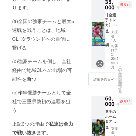
35,
※3mm
承下さ
残り14
のアク
000
い。
ります。
円
リルを
【全選
使用 高
手トレ
(a)全国の強豪チームと最大5
さ20cm
カ】 下
ｘ幅
連戦を戦うことは、地域
記2点を
13cm
支援
お送り
デザイ
者：
CL1次ラウンドへの自信に
させて
ンはイ
1人
頂きま
メージ
お届
繋げる
す！ ①
です。
け予
鈴鹿ア
変更に
定：
ンリミ
2019
なるこ
(b)強豪チームを倒し、全社
年01
テッド
ともご
こ
月
よりお
ざいま
経由で地域CLへの出場の可
の
リ
礼のお
す。 お
タ
ー
能性を断つ
手紙 ②
好きな
ン
詳細を見る
を
平田石
選手を
選
択
油様と
お選び
す
る
(c)昨年優勝チームとして全
のタイ
いただ
50,
アップ
けま
社で三重県勢初の連覇を狙
残り20
トレー
000
す。 希
円
ディン
望する
う
選手の
グカー
選手、
ホーム
ドを全
監督、
＆ア
選手＋
コー
上記3つの理由で
私達は全力
ウェイ
監督分
チ、U-
支援
ユニ
を1パッ
で戦い抜きます
。
15監
者：
フォー