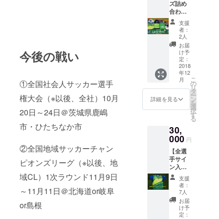
ズ詰め
Upして
手、監
や注水
合わせ
世界で
督、
台は付
②】下
唯一、
コー
きませ
支援
記2点を
貴方だ
チ、ス
ん。
者：
発送さ
けの写
タッフ
2人
せて頂
真DVD
名をご
お届
きま
を作成
今後の戦い
記載下
け予
す。 ①
いたし
定：
さい。
鈴鹿ア
2018
ます。
11月29
年12
ンリミ
DVDに
日
こ
月
テッド
①全国社会人サッカー選手
入れた
の
（木）
リ
からの
いお好
タ
中にご
ー
権大会（※以後、全社）10月
お礼の
きな選
ン
連絡が
詳細を見る
を
お手紙
手は2名
選
ない際
択
20日～24日＠茨城県鹿嶋
②定価
までお
す
は、ラ
る
30,000
選び頂
ンダム
市・ひたちなか市
30,
円相当
けま
にお送
のグッ
000
す。
りさせ
円
ズの詰
DVDに
て頂き
②全国地域サッカーチャン
【全選
め合わ
データ
ます。
手サイ
せ
が入る
ピオンズリーグ（※以後、地
ン入り
（2018
だけ、
ユニ
域CL）1次ラウンド11月9日
シーズ
試合写
支援
フォー
ン以前
真を入
者：
～11月11日＠北海道or岐阜
ム】 下
のグッ
れさせ
7人
記2点を
ズも含
て頂き
お届
or島根
お送り
まれる
ます。
け予
させて
場合が
定：
最後の