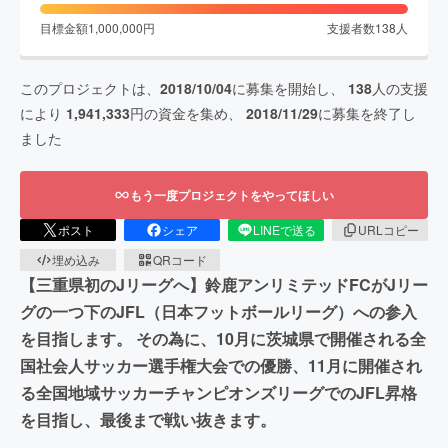
目標金額
1,000,000
円
支援者数
138
人
このプロジェクトは、
2018/10/04
に募集を開始し、
138
人の支援
により
1,941,333
円の資金を集め、
2018/11/29
に募集を終了し
ました
もう一度プロジェクトをやってほしい
ポスト
シェア
LINEで送る
URLコピー
埋め込み
QRコード
【三重県初のJリーグへ】鈴鹿アンリミテッドFCがJリー
グの一つ下のJFL（日本フットボールリーグ）への参入
を目指します。 その為に、10月に茨城県で開催される全
国社会人サッカー選手権大会での優勝、11月に開催され
る全国地域サッカーチャンピオンズリーグでのJFL昇格
を目指し、最後まで戦い抜きます。