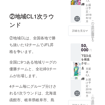
クにし
督、社
7人
ム（上
てお届
長、常
お届
のみ）
け！ 遠
務を最
け予
を1枚ず
方のサ
定：
後の備
②地域CL1次ラウ
つプレ
2018
ポー
考欄に
年12
ゼント
ター様
ご記入
こ
月
いたし
ンド
向けに
の
下さ
リ
ます！
もお届
タ
い。※11
ー
2018
けでき
ン
月29日
詳細を見る
を
シーズ
る様に
選
（木）
択
②地域CLは、全国各地で勝
ンを戦
リター
す
までに
る
い抜い
ンに入
ご連絡
ち抜いた12チームでJFL昇
50,
た世界
れさせ
頂けな
で唯一
000
ていた
かった
円
格を争います。
のユニ
だきま
場合は
下記2点
フォー
した。
ランダ
を発送
ムで
※平田石
ムにお
全国に9つある地域リーグの
させて
す。
油様公
送りさ
頂きま
ホーム1
認済
優勝チームと、全社枠3チー
せて頂
支援
す。 ①
名、ア
きま
者：
鈴鹿ア
ウェイ1
ムが出場します。
0人
す。 ③
ンリミ
名を
オリジ
お届
テッド
『別の
け予
ナルマ
4チーム毎にグループ分けさ
FCから
選手』
定：
グカッ
お礼の
2019
から選
プ
れる1次ラウンドは、北海道
年01
お手紙
んで、
こ
月
②オリ
備考欄
の
函館市、岐阜県岐阜市、島
リ
ジナル
にご記
タ
ー
抱き枕
入下さ