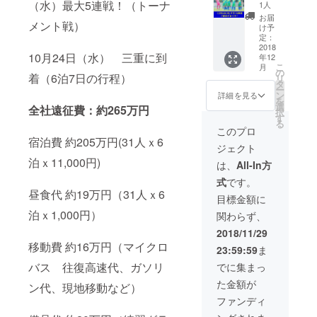
話に出
（水）最大5連戦！（トーナ
時以降
小西洋
1人
コー
られる
の ご支
平 7/15
お届
チ、U-
メント戦）
権利】
援はユ
vs 矢崎
け予
15監
JFL昇格
ニ
定：
バレン
督、社
の決定
2018
フォー
テ
長、常
10月24日（水） 三重に到
年12
電話に
ムのみ
FC（2-
務をお
こ
月
出られ
になり
の
0）キ
選びく
着（6泊7日の行程）
リ
る権利
ます。
タ
ローラ
ださ
ー
をプレ
※抽選会
ン
ン木鈴
詳細を見る
い。
を
ゼント
に参加
選
7/22 vs
全社遠征費：約265万円
択
させて
できな
す
藤枝市
る
頂きま
かった
役所
このプロ
す！ 地
場合、
宿泊費 約205万円(31人ｘ6
サッ
ジェクト
域CLで
如何な
カー部
泊ｘ11,000円)
2位以内
る理由
（2-1）
は、
All-In方
に入
でも返
堀河俊
式
です。
り、
金は承
大 8/4
昼食代 約19万円（31人ｘ6
2018年
りませ
vs トヨ
目標金額に
12月6日
ん ご興
タ蹴球
泊ｘ1,000円）
関わらず、
（木）
味ある
団（2-
のJFL理
方は、
0）佐藤
2018/11/29
事会で
10月17
巌己 9/1
移動費 約16万円（マイクロ
23:59:59
ま
承認さ
日
vs 東海
れた後
（水）
バス 往復高速代、ガソリ
学園
でに集まっ
に昇格
までに
FC（7-
た金額が
決定電
ン代、現地移動など）
メッ
1）エフ
話がご
セージ
ライ
ファンディ
ざいま
より弊
ン・リ