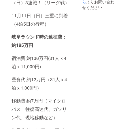
を逃し
ら
よりお問い合わ
す。 現
（日）3連戦！（リーグ戦）
た際
地まで
せください
は、今
の交通
11月11日（日）三重に到着
シーズ
費はご
ン全選
負担下
（4泊5日の行程）
手サイ
さい。
ン入り
ユニ
岐阜ラウンド時の遠征費：
フォー
ムをプ
約195万円
レゼン
トいた
しま
宿泊費 約136万円(31人ｘ4
す。
泊ｘ11,000円)
昼食代 約12万円（31人ｘ4
泊ｘ1,000円）
移動費 約7万円（マイクロ
バス 往復高速代、ガソリ
ン代、現地移動など）