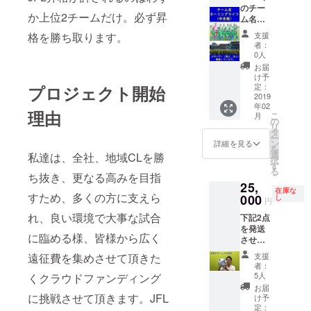
トレー
のチー
は、縦
か上位2チームだけ。必ず昇
ディン
ム名の
120㎝ｘ
グカー
ネーミ
横120㎝
格を勝ち取ります。
支援
ド2枚
ングラ
ｘ厚さ
者：
③今
イツ
15㎝と
0人
シーズ
（命名
なりま
お届
ンの全
権）
す。裏
け予
プレー
パート
面も写
定：
プロジェクト開始
写真
ナーを
2019
真入り
年02
（DVD
募集い
です。
理由
こ
月
等に焼
たしま
③オリ
の
リ
いてお
す。 法
ジナル
タ
ー
渡し）
人、個
クッ
ン
詳細を見る
を
④直筆
人の支
ション
選
私達は、全社、地域CLを勝
択
サイン
援者様
チーム
す
る
入り写
のお好
ち抜き、更なる高みを目指
旗デザ
25,
真2枚
きな名
イン
在庫な
すため、多くの方に支えら
（ハガ
前（企
000
（両面
し
円
キサイ
業名、
とも）
れ、良い環境で大事な試合
下記2点
ズ） ⑤
商標名
のクッ
を発送
缶バッ
や愛
ション
に臨める様、皆様から広く
させて
チ2個
称）が
です。
頂きま
（直径
入れら
縦45㎝
遠征費を集めさせて頂きた
支援
す。 ①
44mm
れま
ｘ横45
者：
鈴鹿ア
） ⑥似
す。 事
㎝ｘ厚
5人
くクラウドファンディング
ンリミ
顔絵
例①：
さ5㎝
お届
テッド
に挑戦させて頂きます。JFL
シール2
ヴィア
最後の
け予
FCより
枚 ⑦ユ
ティン
定：
備考欄