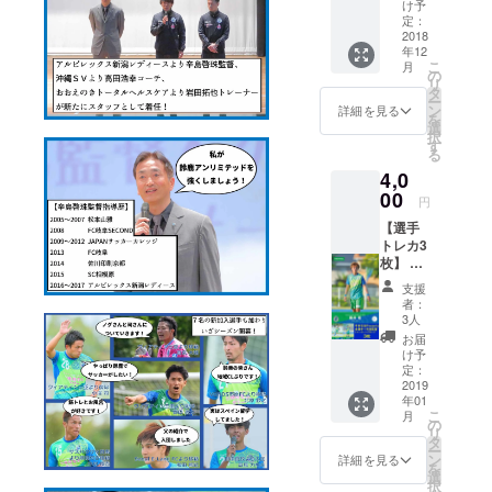
からお
け予
礼のお
定：
手紙を
2018
年12
お送り
こ
月
させて
の
リ
頂きま
タ
ー
す！ お
ン
詳細を見る
を
申し込
選
択
みの際
す
る
に「支
4,0
援額を
入力し
00
円
てくだ
【選手
さい」
トレカ3
の入力
枚】 平
欄がご
田石油
ざいま
支援
様との
す。
者：
タイ
3000円
3人
アップ
以上の
お届
トレー
お申し
け予
ディン
込みも
定：
グカー
2019
可能で
年01
ドを3選
す。ご
こ
月
手分を
無理の
の
リ
お届
ない範
タ
ー
け！ 遠
囲でご
ン
詳細を見る
を
方のサ
協力頂
選
択
ポー