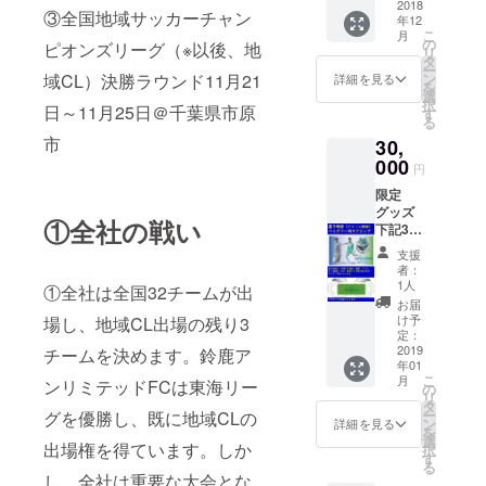
頂きま
2018
ござい
備考欄
③全国地域サッカーチャン
年12
す！ ①
ます）
にお好
こ
月
鈴鹿ア
実際に
の
きな選
ピオンズリーグ（※以後、地
リ
ンリミ
発送さ
タ
手をご
ー
テッド
れる
域CL）決勝ラウンド11月21
ン
記入下
詳細を見る
を
からの
グッズ
選
さい。
択
日～11月25日＠千葉県市原
お礼の
は写真
す
11月29
る
お手紙
とは異
日
市
30,
②2018
なる場
（木）
シーズ
000
合がご
までに
円
ン全選
ざいま
ご連絡
限定
手サイ
す。
がない
グッズ
ン入り
際は、
①全社の戦い
下記3点
ユニ
ランダ
をお送
フォー
ムにお
支援
りさせ
ム ※ユ
送りさ
者：
て頂き
ニ
1人
せて頂
①全社は全国32チームが出
ます。
フォー
きま
お届
①鈴鹿
ムの
け予
場し、地域CL出場の残り3
す。
アンリ
色、サ
定：
ミテッ
2019
チームを決めます。鈴鹿ア
イズ、
年01
ドから
番号に
こ
月
ンリミテッドFCは東海リー
のお礼
関して
の
リ
のお手
はお選
タ
ー
グを優勝し、既に地域CLの
紙 ②ア
びいた
ン
詳細を見る
を
クリル
だけま
選
出場権を得ています。しか
択
記念時
せんの
す
る
計
でご了
し、全社は重要な大会とな