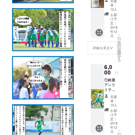
支援
す。 ①
まし
29日
者：
好きな
た！
（木）
12人
選手1名
こちら
中にご
お届
のグッ
の画像
連絡が
け予
ズ
がプリ
定：
ない際
（キー
2018
ントさ
は、ラ
年12
ホル
れた限
ンダム
こ
月
ダー
定商品
の
にて3枚
リ
HOME/
です！
タ
送付い
ー
AWAY
②定価
ン
たしま
詳細を見る
を
、似顔
1,000円
選
す。
択
絵シー
相当の
す
る
ル、缶
グッズ
6,0
バッチ5
③鈴鹿
色）＋
00
アンリ
円
サイン
ミテッ
①鈴鹿
色紙 ②
ドFCよ
アンリ
鈴鹿ア
りお礼
ミテッ
ンリミ
のお手
ドから
テッド
紙
支援
お礼の
FCより
者：
お手紙
お礼の
15人
②好き
お手紙
お届
な選手
※最後の
け予
の直筆
備考欄
定：
サイン
2018
に『希
年12
入り写
望選手1
こ
月
真5枚
名』を
の