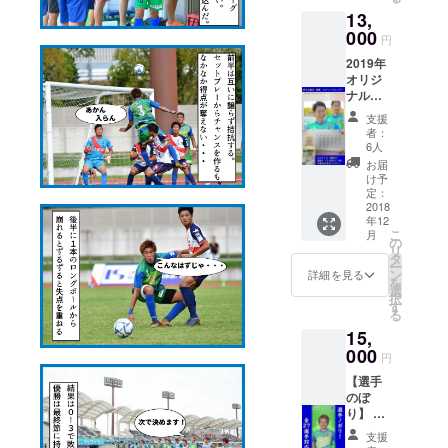
15,000
デザイ
13,
円相当
ンは多
のグッ
000
少変更
円
ズの詰
となる
2019年
め合わ
場合が
オリジ
せ
ござい
ナルカ
（2018
ます。
レン
シーズ
※ご希望
支援
ダー
ン以前
のサイ
者：
A3サイ
のグッ
ズと色
6人
ズ 13枚
ズも含
は備考
お届
（表紙
まれる
欄にご
け予
＋12カ
場合が
定：
記入下
月） 全
2018
ござい
さい。
年12
27選
ます）
こ
月
手、辛
実際に
の
リ
島監
発送さ
タ
ー
督、高
れる
ン
詳細を見る
を
田コー
グッズ
選
択
チ、近
は写真
す
る
藤U-15
と異な
15,
監督、
る場合
山岡社
000
がござ
円
長、吉
いま
【選手
田常務
す。
のぼ
からお
り】 下
選びく
記2点を
ださ
支援
お送り
い。 あ