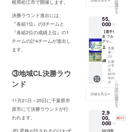
ン
詳細を見る
根県松江市で開催します。
を
ご用意
い。 先
選
択
させて
着順と
す
る
頂くの
なりま
決勝ラウンド進出には、
55,
は、全
す。 希
27選
『各組1位』の3チームと
000
望選手
円
手、辛
の在庫
『各組2位の成績上位』の1
【選手1
島監
有無の
名 フル
督、高
確認は
チームの計4チームが進出し
グッズ
田コー
「メッ
10点】
チ、近
セージ
支援
ます。
下記
藤U-15
で意見
者：
グッズ
監督、
や質問
2人
をプレ
山岡社
を送
お届
ゼン
長、吉
る」よ
け予
ト！ ①
田常務
定：
りお問
③地域CL決勝ラウ
置き時
2019
からお
い合わ
年01
計1台
選びく
せ下さ
ンド
こ
月
（型、
ださ
の
い。
リ
イメー
い。11
タ
ー
ジは、3
月30日
ン
詳細を見る
を
万円の
（金）
選
11月21日～25日に千葉県市
択
プラン
までに
す
る
のエフ
プリン
原市にて決勝ラウンドが行
2,9
ライン
ト希望
選手時
われます。
00,
者をご
残り1
計を参
連絡下
000
円
照下さ
さい。
JFL昇格が許されるのはわず
い） ②
2019年
サイズ