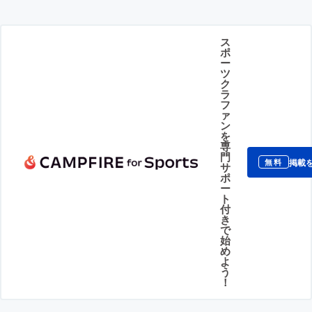
ス
ポ
ー
ツ
ク
ラ
フ
ァ
ン
を
専
門
掲載
無料
サ
ポ
ー
ト
付
き
で
始
め
よ
う
！