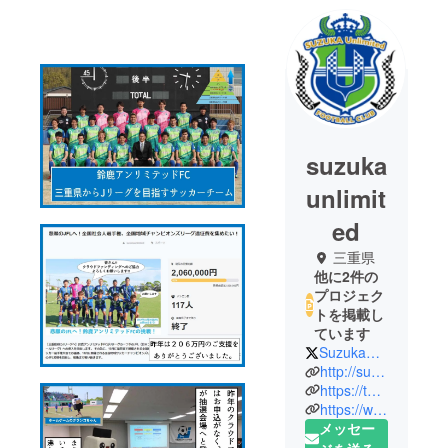
suzuka
unlimit
ed
三重県
他に2件の
プロジェク
トを掲載し
ています
SuzukaUnlimited
http://suzuka-un.co.jp/
https://twitter.com/SuzukaUnlimited
https://www.facebook.com/SuzukaUnlimitedFC/
メッセー