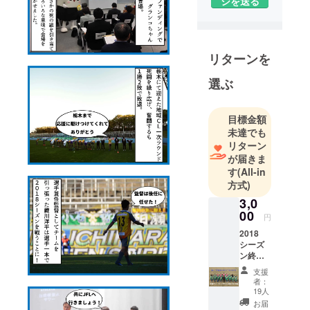
ジを送る
リターンを
選ぶ
目標金額
未達でも
リターン
が届きま
す
(All-in
方式)
3,0
00
円
2018
シーズ
ン終了
後に鈴
支援
鹿アン
者：
リミ
19人
テッド
お届