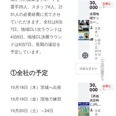
30,
(2-0)
11月29
種や命
在庫な
選手25人、スタッフ6人、計
藤沢
000
し
日
名内容
円
ネット
（金）
によっ
31人の必要経費に充てさせ
全国地
4/29 vs
のプロ
てはお
域サッ
FC.ISE-
ジェク
受けで
ていただきます。全社は6泊
カー
SHIMA(
ト終了
きない
チャン
6-0)
後に受
場合が
支援
7日。地域CL1次ラウンドは
ピオン
泉宗太
注生産
ござい
者：
ズリー
郎 5/19
1人
4泊5日。地域CL決勝ラウン
いたし
ます。
グ1次ラ
vs 矢崎
ますの
つきま
お届
ウンド
バレン
ドは6泊7日。長期の遠征を
け予
で、約4
して
の抽選
テFC(1-
定：
週間か
は、ご
予定しています。
権＋
2018
0) 泉
かりま
興味あ
年12
2018
宗太郎
す。
る個
こ
月
シーズ
6/10 vs
の
2019年
人・法
リ
ン ユニ
東海学
タ
1月の発
人様
ー
フォー
園
ン
詳細を見る
送にな
は、事
①全社の予定
を
ム プレ
FC（4-
選
るこ
前に
択
ゼント
0）曵地
す
と、ご
メッ
る
（サイ
裕哉
了承く
セージ
30,
ズはラ
6/16 vs
ださ
ボック
10月18日（木）茨城へ出発
在庫な
ンダム
000
Chukyo
し
い。 ※
スから
円
となり
univ.FC
最後の
お問い
【昇格
ま
（4-0）
10月19日（金）現地で練習
備考欄
合わせ
決定時
す）！
藤井竜
にお好
くださ
にJFLか
※10月
6/30 vs
きな選
い。
ら昇格
19日
FC刈谷
10月20日（土）～24日
手、監
支援
決定電
(金)10
（2-1）
者：
督、