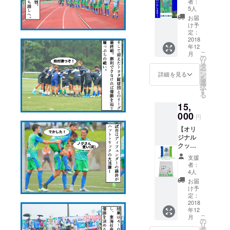
者：
させて
なただ
5人
頂きま
けのオ
お届
す。 ①
リジナ
け予
鈴鹿ア
ルカレ
定：
ンリミ
2018
ンダー
年12
テッド
を作成
こ
月
よりお
させて
の
リ
礼のお
頂きま
タ
ー
手紙 ②
す。 最
ン
詳細を見る
を
選手の
後の備
選
択
ぼり1枚
考欄に
す
る
ホーム
希望す
15,
ゲーム
る選
時に掲
000
手、監
円
示して
督、
【オリ
いるの
コー
ジナル
ぼりと
チ、ス
クッ
同型で
タッフ
ション&
す。 ※
名をご
支援
サイン
希望選
記載く
者：
色紙】
手は最
ださ
4人
下記3点
後の備
い。11
お届
を発送
考欄に
月29日
け予
させて
ご記入
定：
（木）
頂きま
2018
下さ
中にご
年12
す。 ①
い。 ※
連絡が
こ
月
鈴鹿ア
希望選
の
ない際
リ
ンリミ
手が重
タ
は、ラ