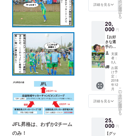
ー
テッド
複した
ン
ンダム
詳細を見る
を
FCから
際は追
選
に作成
択
お礼の
加生産
す
してお
る
お手紙
いたし
送りさ
20,
②オリ
ますの
せて頂
ジナル
000
でご安
きま
円
クッ
心下さ
す。
【お好
ション
い。
きな選
チーム
※11月
手の写
旗デザ
29日
真DVD
イン
（木）
支援
作
（両面
までに
者：
成！】
とも）
希望選
0人
下記2点
のクッ
手のご
お届
をお送
ション
連絡が
け予
りさせ
です。
定：
ない場
て頂き
2018
縦45㎝
合は、
年12
ます。
ｘ横45
ランダ
こ
月
①鈴鹿
㎝ｘ厚
の
ムに発
リ
アンリ
さ5㎝
タ
送させ
ー
ミテッ
③サイ
ン
て頂き
詳細を見る
を
ドより
ン色紙
選
ます。
択
お礼の
最後の
す
※第三銀
る
お手紙
備考欄
行様 公
25,
②好き
に、サ
認済 ※
JFL昇格は、わずか2チーム
な選手
000
インを
旗のみ
円
の写真
ご希望
で、
のみ！
【グッ
をPick
の選
ポール