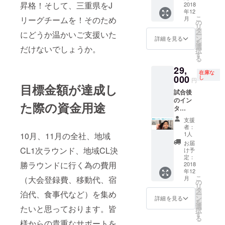
昇格！そして、三重県をJ
お礼の
2018
ニ
鈴鹿 事
に、ご
年12
お手紙
フォー
例②：
希望の
こ
リーグチームを！そのため
月
②全選
ムキー
三重ユ
の
選手、
リ
手サイ
ホル
ナイ
タ
監督、
にどうか温かいご支援いた
ー
ン入り
ダー2個
テッド
ン
コー
詳細を見る
を
ボール
（Hom
事例
選
チ、ス
だけないでしょうか。
択
東海
e, Away
③：鈴
す
タッフ
る
リーグ
各1個）
鹿ラン
名をご
29,
公式球
⑧選手
ポーレ
記載下
在庫な
に全27
000
のぼり1
事例
し
さい。
円
選手の
目標金額が達成し
旗（縦
④：ペ
11月29
試合後
サイン
180cm
ルソナ
日
のイン
を入れ
x 横
鈴鹿 事
（木）
た際の資金用途
タ
てお送
60cm）
例⑤：
中にご
ビュー
りいた
⑨限定
お嬢様
連絡が
支援
動画と
しま
ブラン
聖水ア
ない際
者：
サイン
す。
ケット1
ンリミ
1人
10月、11月の全社、地域
は、ラ
パネル
枚（縦
テッド
ンダム
お届
を下記
CL1次ラウンド、地域CL決
65cm x
注意
け予
にお送
の全て
定：
横
①：
りさせ
勝ラウンドに行く為の費用
をお送
2018
90cm）
2019
て頂き
年12
りいた
⑩ハー
シーズ
ます。
こ
（大会登録費、移動代、宿
月
しま
の
ト形
ンのみ
リ
す。 現
タ
キーホ
の権利
泊代、食事代など）を集め
ー
在保有
ン
ルダー1
となり
詳細を見る
を
分 4/28
選
個 ブラ
ます。
たいと思っております。皆
択
vs TSV
す
ンケッ
注意
る
四日市
様からの貴重なサポートを
トは、
②：業