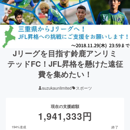
Jリーグを目指す鈴鹿アンリミ
テッドFC！JFL昇格を懸けた遠征
費を集めたい！
suzukaunlimited
スポーツ
現在の支援総額
1,941,333
円
終了
194
%達成