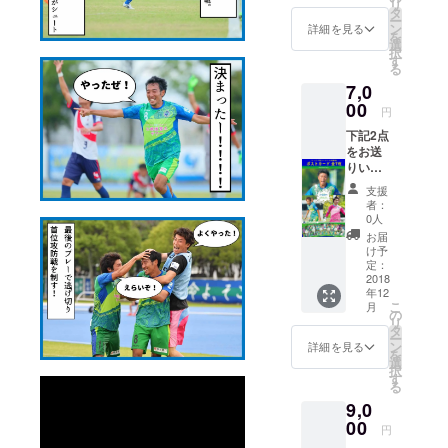
リ
（はが
記載下
タ
ー
きサイ
さい。
ン
詳細を見る
を
ズ） 最
11月30
選
択
後の備
日
す
る
考欄に
（金）
7,0
『希望
までに
選手と
00
希望選
円
数量』
手のご
下記2点
をお書
連絡が
をお送
き下さ
ない場
りいた
い。 例
合は、
しま
１）三
ランダ
支援
す。 ①
浦選手5
ムでお
者：
鈴鹿ア
枚 例
送りい
0人
ンリミ
２）エ
たしま
お届
テッド
フライ
す。
け予
FCより
ン選手2
定：
お礼の
2018
枚、近
年12
お手紙
藤選手1
こ
月
②ホー
枚、中
の
リ
ムゲー
村選手2
タ
ー
ム来場
枚 ※写
ン
詳細を見る
を
者特典
真は5枚
選
択
のポス
とも違
す
る
トカー
うデザ
9,0
ド7枚
インを
（ファ
00
お送り
円
ンクラ
いたし