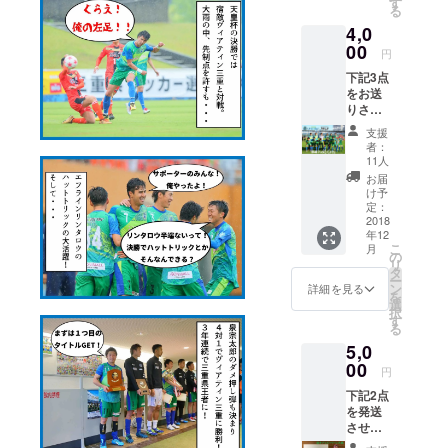
けます
す
る
ター
と幸い
4,0
様、個
です。
別で欲
00
円
しい方
下記3点
にお届
をお送
けでき
りさせ
る様、
ていた
リター
支援
だきま
ンに入
者：
す。 ①
れさせ
11人
すずか
ていた
お届
ちゃん
だきま
け予
コラボ
した。※
定：
クリア
2018
平田石
年12
ファイ
油様公
こ
月
ル 鈴
認済 最
の
リ
鹿市非
後の備
タ
ー
公認萌
考欄に
ン
詳細を見る
を
えキャ
お好き
選
択
ラ すず
な3選手
す
る
かちゃ
をご記
5,0
んとの
入下さ
コラボ
00
い。同
円
クリア
一選手3
下記2点
ファイ
枚でも
を発送
ルを作
可能で
させて
ること
す。
頂きま
となり
※11月