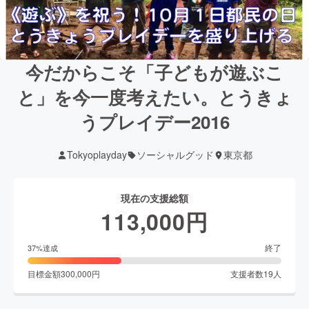
今だからこそ「子どもが遊ぶこ
と」を今一度考えたい。とうきょ
うプレイデー2016
Tokyoplayday
ソーシャルグッド
東京都
現在の支援総額
113,000
円
終了
37
%達成
目標金額
300,000
円
支援者数
19
人