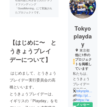
社会問題と向き合う人のクラウ
ドファンディング
「GoodMorning」にて実施され
たプロジェクトです。
Tokyo
playda
【はじめに〜 と
y
うきょうプレイ
東京都
他に1件の
デーについて】
プロジェク
トを掲載し
ています
はじめまして、とうきょう
私たちは、
とうきょう
プレイデー実行委員会の高
プレイデー
橋といいます。
事務局で
tokyoplayday
とうきょうプレイデーは、
す。
http://playday.jp/
2013年よ
https://www.facebook.com/tokyoplayday/
イギリスの「Playday」をモ
メッセー
り、実行委