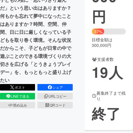
だ」という思い出はありますか？
円
まちづくり・地域活性化
何もかも忘れて夢中になったこと
はありますか？時間、空間、仲
CAMPFIRE for Social Good
CAMPFIRE Creation
間、日に日に厳しくなっている子
37%
CAMPFIREふるさと納税
machi-ya
コミュニティ
どもを取り巻く環境。そんな状況
目標金額は
300,000円
だからこそ、子どもが日常の中で
遊ぶことのできる環境づくりの大
支援者数
切さを広げる「とうきょうプレイ
19
人
デー」を、もっともっと盛り上げ
たい
ポスト
シェア
募集終了まで残
LINEで送る
URLコピー
り
埋め込み
QRコード
終了