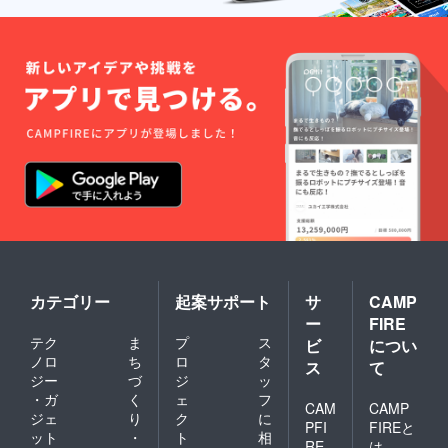
NPO法人豊島こども
ちの幾島博子代表から
環境づくりの大切さを
WAKUWAKUネット
は緋毛氈と人工芝の提
広げる「とうきょうプ
ワーク理事長 東京都
供をして頂き、舞台は
レイデー」を、もっと
豊島区在住。6人家族
整いました。 当日、
もっと盛り上げたい。
で大学生、高校生の男
手伝いをお願いする仲
残り、１日。最後の
児2人の母。2004年よ
間も日ごろ一緒に活動
ご支援をよろしくお願
り池袋本町プレーパー
しているメンバーが揃
いいたします。
クの運営に携わる。自
い、万全な体制となり
他共に認める「おせっ
ました。また、事前告
かいおばさん」で、地
知としてケーブルテレ
域のおせっかいさんを
ビ品川でとうきょうプ
繋げ、子どもの居場所
レイデー事務局の嶋村
カテゴリー
起案サポート
サ
CAMP
を点在化することを目
さん、林さんと杉本で
ー
FIRE
指している。「ＮＰＯ
告知を行い、さらに近
テク
ま
プ
ス
ビ
につい
法人豊島子どもＷＡＫ
ノロ
ち
ロ
タ
ス
て
隣の小学校にもポス
ＵＷＡＫＵネットワー
ジー
づ
ジ
ッ
ター貼りも行い仕込み
・ガ
く
ェ
フ
ク」理事長。民生児童
CAM
CAMP
はできたかなと思いま
ジェ
り
ク
に
委員。 このメッ
PFI
FIREと
ット
・
ト
相
す。 天気がいまひと
RE
は