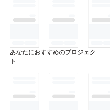
催しました。
♡・ジャングルジム鬼
ずに夢中になって遊ん
TOKYOPLAYの嶋村さ
ごっこ・しっぽとり・
でいる子もいて、改め
んの報告会を聞いて、
チャンバラが楽しかっ
て子どもの発想の自由
イギリスではストリー
た・つつじのみつを
さや、よくこれだけ遊
トプレイを行って、地
すってました。・子ど
べるなぁ、すごいなぁ
域ぐるみで運営してい
ものころ、父親の仕事
と驚きました」「たく
る話を聞いて共感しま
道具を使って”ひみつ
さんの笑顔が見れてう
した。また、道に特化
きち”を作って遊んだ
れしかったです」「イ
あなたにおすすめのプロジェク
したコドモ・ワカモノ
らめっちゃしかられ
ンドア派の娘がダン
まちingの星野さんは
た。・子どもの頃よく
ト
ボールの中で楽しそう
じめプレイリーダーの
近所で探検ごっこをし
でした」「寒くても遊
話を聞いて、自身が住
ました。裏道や家の塀
ぶ子どもの姿はいい
んでいる戸越銀座でで
を登ったり。昔は今よ
ね！」「ふつうの公園
きないかと思いまし
りもっとどこでも遊べ
では、なぜかなかなか
た。 北品川や旧東海
て楽しかった気がす
できない」。 大人
道で子どもたちや地域
る。・ありすぎて思い
は遊びを通じて子ども
を巻き込んだイベント
出せない。・遊びの力
が輝く瞬間に出会い、
を手伝ったりしている
は無限だぜ！ 大人
自身も小さい時に遊ん