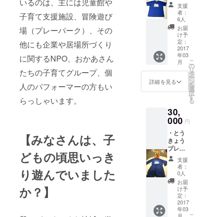
いるのは、主には児童館や
デーミ
年の報
支援
ニス
告書も
者：
子育て支援施設、冒険遊び
テッ
封入し
6人
カー ・
ます）
お届
場（プレーパーク）、その
とう
け予
きょう
定：
他にも企業や居場所づくり
プレイ
2017
年03
デーガ
に関するNPO、おかあさん
こ
月
イド
の
リ
たちの子育てグループ、個
ブック
タ
ー
５部 ・
ン
詳細を見る
を
人のパフォーマーの方もい
2013〜
選
択
2015年
す
らっしゃいます。
る
の報告
30,
書セッ
ト
000
円
（目標
・とう
額に達
【みなさんは、子
きょう
成した
プレイ
場合は
どもの頃思いっき
デーミ
2016年
支援
ニス
の報告
者：
り遊んでいました
テッ
書も封
0人
カー ・
入しま
お届
とう
か？】
す） ・
け予
きょう
とう
定：
プレイ
2017
きょう
年03
デーガ
プレイ
こ
月