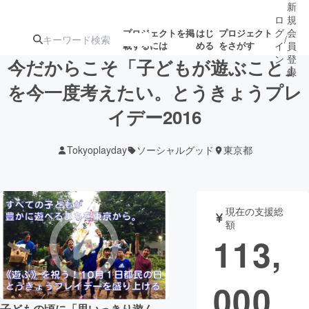
新
ロ
規
グ
会
プロジェクトを掲
はじ
プロジェクト
/
載するには
める
をさがす
イ
員
ン
登
今だからこそ「子どもが遊ぶこと」
録
を今一度考えたい。とうきょうプレ
イデー2016
人気のプロ
注目のリ
注目の新着プロ
募集終了が近いプ
もうすぐ公開
ジェクト
ターン
ジェクト
ロジェクト
されます
Tokyoplayday
ソーシャルグッド
東京都
アート・写真
音楽
現在の支援総
テクノロジー・ガジェット
ゲーム・サ
額
113,
映像・映画
書籍・雑誌
000
ビジネス・起業
チャレンジ
子どもの頃に「思いっきり遊ん