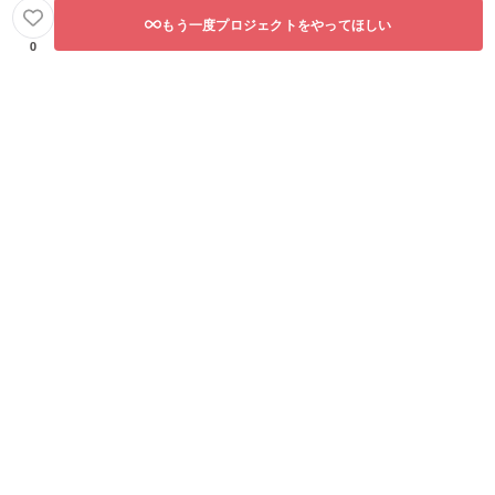
もう一度プロジェクトをやってほしい
んでいきたいと面って
0
おります。
〜〜〜〜〜〜〜〜〜〜
〜〜〜〜〜〜〜〜〜〜
〜〜 大人の「やって
みたい」＝「おとなも
遊ぶ」が子どもの遊ぶ
場を生み出した、本当
に素敵な事例だと思い
ます。地域の人たちを
大いに巻き込んで開く
方法もあれば、家の前
の道でチョークで落書
きしてみる、そんな遊
び方もありだと思いま
す。「やってみたい」
を形にすること。それ