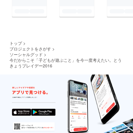
と、より思いは募り、
になっても、笑いなが
だことを思い出し、子
ご縁があって品川区商
らこんな話をできる。
どもにとって大事な環
店街連合会理事で戸越
子どもとも一緒にこん
境とは？を考えるのか
銀座銀六商店街でギャ
な話をできる。それは
もしれません。いま、
ラリーカメイの亀井哲
やっぱり思い切り遊ん
子どもが子どもらしく
郎さんと知り合い、思
だという思い出がある
トップ
>
遊べる環境、安心して
いをぶつけたところ、
プロジェクトをさがす
>
から。 子どもの頃
暮らせる環境は、あえ
ソーシャルグッド
>
快く承諾を頂きまし
に「思いっきり遊ん
て創ろうとしなけれ
今だからこそ「子どもが遊ぶこと」を今一度考えたい。とう
た。 そこから、自身
だ」という思い出はあ
きょうプレイデー2016
ば、なくなりそうな社
も会員になっている品
りますか？何もかも忘
会です。まちが遊び場
川子ども劇場として開
れて夢中になったこと
になれば、子どもがま
催できないかと理事長
はありますか？ 時
ちをつなぎ、社会を変
へ相談したところ快諾
間、空間、仲間、日に
えると確信していま
頂き、昔あそびを提供
日に厳しくなっている
す。
して頂きました。ま
子どもを取り巻く環
〜〜〜〜〜〜〜〜〜〜
た、品川はらっぱ探検
境。そんな状況だから
〜〜〜〜〜〜〜〜〜〜
隊でお世話になってい
こそ、子どもが日常の
〜栗林知絵子さん
るNPO法人おばちゃん
中で遊ぶことのできる