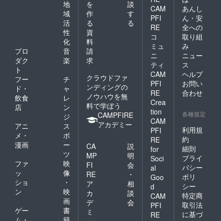
セージは今年制作した
地
を
談
CAM
あんし
つでしたが、縮小開催
域
作
す
ガイドブックに掲載し
PFI
ん・安
かと悩んでいたとこ
活
る
る
ております。支援をい
RE
全への
性
資
ろ、仲間の一人が外の
コ
取り組
ただいた方には５部ず
化
料
ミュ
み
方がやはり映えますと
プロ
音
請
つお送りさせていただ
ニ
ニュー
の一言で当初の予定通
ダク
楽
求
きます。 残り２
ティ
ス
ト
りギャラリーカメイさ
CAM
ヘルプ
日となりました。 あ
クラウドファ
フー
チ
んの前で開催すること
PFI
お問い
ンディングの
えて大人が創らない
ド・
ャ
RE
合わせ
が出来ました。最初は
ノウハウを無
飲食
レ
と、子どもが自由に遊
Crea
料で学ぼう
店
ン
戸越銀座商店街を散策
tion
び育つことのできない
各種規定
CAMPFIRE
ジ
していた大人が興味を
CAM
アカデミー
現在。子どもの遊んで
アニ
ス
利用規
PFI
示し、さらに通りすが
メ・
ポ
いる姿が地域の中に溢
約
RE
漫画
ー
りの親子が遊び始める
CA
説
細則
for
れる「すべての子ども
ツ
MP
明
と親子を中心に集まっ
プライ
Soci
が豊かに遊べる東京」
ファ
映
FI
会
バシー
al
て、昔遊びに夢中にな
ッ
像
RE
・
を目指し活動するとう
ポリ
Goo
りました。 さらに援
ショ
・
ア
相
シー
d
きょうプレイデーにご
ン
映
カ
談
軍が登場しました。な
特定商
CAM
支援をよろしくお願い
画
デ
会
取引法
PFI
にぬの屋の渋沢やこさ
ゲー
書
します！！
ミ
に基づ
RE
んが登場し、布芝居を
ム・
籍
ー