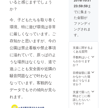
2016/10/31
可能性
いると感じますでしょう
（マスク、Ｔ
があり
23:59:59
ま
シャツ、つなぎ
か？
ます）
のセット） ・遊
でに集まっ
・マス
び場づくりの専
コット
た金額が
門職である「プ
今、子どもたちを取り巻く
キャラ
レイワーカー」
ファンディ
のプレ
環境、特に遊び環境は非常
を派遣。 （派
イデー
ングされま
遣時期は応相
マンな
に厳しくなっています。ご
談。遊びのイベ
す。
りきり
ントの開催支援
セット
存知かと思いますが、今の
や、遊びに関す
（マ
る勉強会などに
スク、
公園は禁止看板や禁止事項
支援に関するよ
派遣します）
Ｔシャ
くある質問
に溢れていて、原っぱのよ
ツ、つ
手数料はいく
なぎの
うな場所はなくなり、道で
らかかります
セッ
か？
ト）
遊ぶことも安全面や近隣の
目標金額に届
騒音問題などで叶わなく
かなかった場
合どうなりま
なっています。客観的な
すか？
データでもその傾向が見ら
支援で困った
時はどこに相
れます。
談したらいい
ですか？