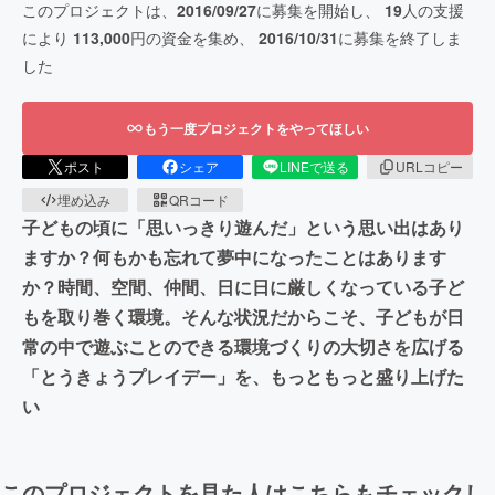
このプロジェクトは、
2016/09/27
に募集を開始し、
19
人の支援
により
113,000
円の資金を集め、
2016/10/31
に募集を終了しま
した
もう一度プロジェクトをやってほしい
ポスト
シェア
LINEで送る
URLコピー
埋め込み
QRコード
子どもの頃に「思いっきり遊んだ」という思い出はあり
ますか？何もかも忘れて夢中になったことはあります
か？時間、空間、仲間、日に日に厳しくなっている子ど
もを取り巻く環境。そんな状況だからこそ、子どもが日
常の中で遊ぶことのできる環境づくりの大切さを広げる
「とうきょうプレイデー」を、もっともっと盛り上げた
い
このプロジェクトを見た人はこちらもチェックし