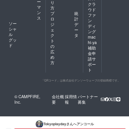
ー
り
クラ
ましたが、大きな事故
マ
方
ウド
ン
プ
統
もなく安堵しておりま
ファ
ス
ロ
計
ン
す。 とうきょうプレ
ソー
ジ
デ
ディ
イデー唯一のストリー
シャ
ェ
ー
ング
ル
ク
タ
トプレイが実行出来た
mac
グッ
ト
hi-ya
のは、戸越銀座銀六商
ド
の
補助
店街と仲間たちのお蔭
広
金申
なのと、参加した親子
め
請サ
方
たちのお蔭と思ってお
ポー
ト
ります。来年はもう少
し拡大開催をもくろん
「QRコード」は株式会社デンソーウェーブの登録商標です。
でおります。より一層
「こどもは遊ぶ、おと
© CAMPFIRE,
会社概
採用情
パートナー
なも遊ぶ。」を体現し
Inc.
要
報
募集
たいと思います。品川
区荏原地区の活動もア
ピールしつつ、地域、
Tokyoplayday
さんへアンコール
協賛企業を今から仕込