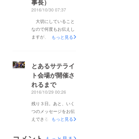
事長）
のホームで、電車の中
2016/10/30 07:37
で、様々な場所で、大
人にも子どもにもコメ
大切にしていること
ントを書いてもらいま
なので何度もお伝えし
した。 それは、いろ
ますが、とうきょうプ
もっと見る
んな人とコミュニケー
レイデーは「すべての
ションを取りたかった
子どもが豊かに遊べる
から。遊びのことにつ
東京」を目指して活動
とあるサテライ
いてみんなで話してみ
しています。 で
たかったから。 コメ
ト会場が開催さ
も、なぜ、子どもに
ントボードのお題は
れるまで
とって遊ぶことがそん
「”遊び”にまつわる思
なに大切なのか、その
2016/10/29 00:26
い出おしえてくださ
ことも同時に伝えてい
残り３日。あと、いく
い」。ここで幾つかを
く必要があると思って
つのメッセージをお伝
ピックアップ。大人は
います。そこで、今年
えできるか。最後まで
もっと見る
文章で、子どもたちは
は、著名な有識者や実
頑張ります。さて、今
遊びの名前を書く傾向
践者の方から、「遊び
回は実行委員でもあり
がみられます（そりゃ
コメント
の大切さ」について
もっと見る