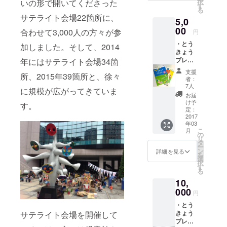
択
いの形で開いてくださった
ティアで関
６×16
す
る
ページ
わってきた
サテライト会場22箇所に、
5,0
は、プ
メンバーに
レイ
00
合わせて3,000人の方々が参
円
より構成さ
デーの
・とう
解説の
加しました。そして、2014
れていま
きょう
ほか、
プレイ
年にはサテライト会場34箇
白梅学
デーミ
園大学
支援
所、2015年39箇所と、徐々
ニス
学長・
者：
テッ
汐見稔
7人
に規模が広がってきていま
カー ・
幸先
お届
とう
生、
け予
す。
きょう
NPO法
定：
プレイ
2017
人豊島
年03
デーガ
こども
こ
月
イド
WAKU
の
リ
ブック
WAKU
タ
ー
５部 ・
ネット
ン
詳細を見る
を
2013〜
ワーク
選
択
2015年
理事
す
る
の報告
長・栗
10,
書セッ
林知絵
ト （目
000
子さん
円
標額に
のメッ
・とう
達成し
セージ
きょう
サテライト会場を開催して
た場合
付き
プレイ
は2016