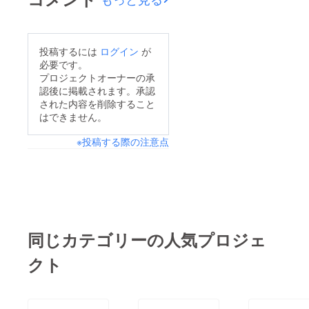
ながら、サテライト会
そうだ）。 ・遊びす
メッセージをいただき
場を主催したショーグ
ぎて、夢中になり、帰
ました。 お二人目
ンさんこと、杉本さん
るのが遅くなった
はNPO法人豊島こども
投稿するには
ログイン
が
に報告を書いていただ
（笑）・ガケは３mま
必要です。
WAKUWAKUネット
きました。 ショーグ
で。・屋根の上から雪
プロジェクトオーナーの承
ワーク理事長の栗林知
認後に掲載されます。承認
ンさんは今年実行委員
の上にジャンプ！・ど
絵子さんです。子ども
された内容を削除すること
会もサテライト会場と
ぶたんけん。どぶのむ
はできません。
の遊び場づくり プ
しても初参加。でもこ
こうのザクロをとり
レーパークの活動か
※投稿する際の注意点
こまで作り上げちゃい
に。・おっきな公園で
ら、近年は子ども食堂
ました。地域の方を巻
１日中クラスのみんな
の取り組みが様々な媒
き込んで作り上げて
とどろけいをして遊ん
体で取り上げられてい
いった経緯がとてもよ
だこと！！・ベイゴ
ます。
くわかります。
マ、デュエマ、ポケモ
〜〜〜〜〜〜〜〜〜〜
〜〜〜〜〜〜〜〜〜〜
ン、天下・ピカピカの
同じカテゴリーの人気プロジェ
〜〜〜〜〜〜〜〜〜〜
〜〜〜〜〜〜〜〜〜〜
どろだんごを極めてい
〜 いま、子どもらし
クト
〜〜〜 今年、実行委
たあの頃・お父さんに
く遊べる環境はあえて
員会に参加し、さらに
こまの回し方教えても
創らなければならない
はサテライト会場を開
らった・♡おしゃべり
社会 「お昼も食べ