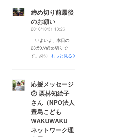
締め切り前最後
のお願い
2016/10/31 13:26
いよいよ、本日の
23:59が締め切りで
す。締め切り前の最後
もっと見る
のメッセージ、最後
は、とうきょうプレイ
デー当日に、プレイ
応援メッセージ
デーマンたちが都内各
② 栗林知絵子
所で集めたコメントを
さん（NPO法人
お届けします。 プ
レイデーマンたちは
豊島こども
「コメントボード」を
WAKUWAKU
背負って都内を回り、
ネットワーク理
サテライト会場で、駅