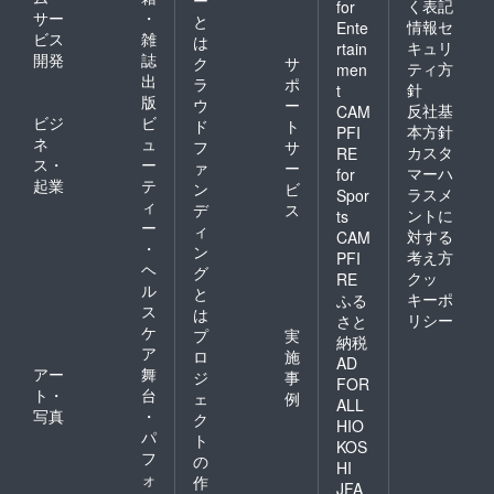
く表記
for
サー
・
と
行い会場は興味津々か
情報セ
Ente
ビス
雑
は
キュリ
rtain
ら大盛り上がりなりま
開発
誌
ク
サ
ティ方
men
した。周囲の商店の方
出
ラ
ポ
針
t
版
ウ
ー
も温かく見守っていた
反社基
CAM
ビジ
ビ
ド
ト
本方針
PFI
だき、楽しそうにして
ネ
ュ
フ
サ
カスタ
RE
いたのが印象的でし
ス・
ー
ァ
ー
マーハ
for
起業
テ
た。 また、戸越銀座
ン
ビ
ラスメ
Spor
ィ
デ
ス
ントに
のゆるキャラである戸
ts
ー
ィ
対する
CAM
越銀次郎もほぼ張り付
・
ン
考え方
PFI
ヘ
きで盛り上げに一役
グ
クッ
RE
ル
と
買っていました。 会
キーポ
ふる
ス
は
リシー
さと
場に来た親子の方から
ケ
プ
実
納税
ア
は戸越銀座でできると
ロ
施
AD
アー
舞
ジ
事
思わなかった、非常に
FOR
ト・
台
ェ
例
ALL
うれしいですとお褒め
写真
・
ク
HIO
の言葉頂きました。ス
パ
ト
KOS
フ
の
タッフ冥利に尽きま
HI
ォ
作
JFA
す。歩行者天国であり