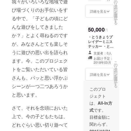
我々がいろいろな地域で遊
イド
デー オ
の
リ
ブック
リジナ
タ
ー
び場づくりのお手伝いをす
５部 ・
ルＴ
ン
詳細を見る
を
2013〜
シャツ
選
る中で、「子どもの頃にど
択
2015年
（デ
す
る
の報告
ザイン
んな遊びをしてきました
50,000
書セッ
が変更
円
ト
になる
か？」とよく尋ねるのです
・とうきょうプ
（目標
可能性
レイデーミニス
額に達
が、みなさんとても楽しそ
があり
テッカー ・とう
成した
ます）
きょうプレイ
うに遊びの思い出を語られ
場合は
支援者：0人
デーガイドブッ
2016年
お届け予定：
ます。今、このプロジェク
ク５部 ・2013〜
の報告
こ
2018年03月
の
2015年の報告書
書も封
リ
トをご覧いただいている皆
タ
セット （目標
入しま
ー
ン
額に達成した場
詳細を見る
す） ・
を
さんも、パッと思い浮かぶ
選
合は2016年の報
とう
択
す
告書も封入しま
きょう
シーンが一つ二つあろうか
る
す） ・とうきょ
このプロ
プレイ
うプレイデー オ
と思います。
デー オ
ジェクト
リジナルＴシャ
リジナ
ツ （デザイン
は、
All-In方
ルＴ
さて、それを念頭においた
が変更になる可
シャツ
式
です。
能性がありま
（デ
上で、今の子どもたちは、
す） ・マスコッ
目標金額に
ザイン
トキャラのプレ
が変更
関わらず、
どれぐらい思い切り遊べて
イデーマンなり
になる
きりセット