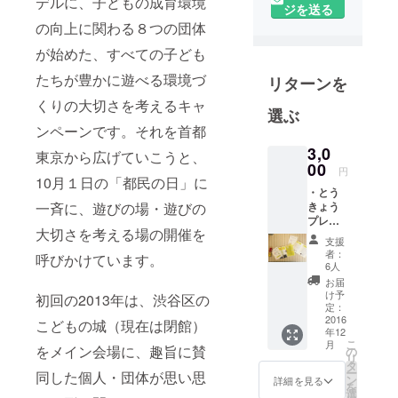
デルに、子どもの成育環境
ジを送る
員会形式で
の向上に関わる８つの団体
実施してき
たキャン
が始めた、すべての子ども
ペーンです
たちが豊かに遊べる環境づ
リターンを
が、現在
くりの大切さを考えるキャ
は、後援協
選ぶ
力してきた
ンペーンです。それを首都
一般社団法
3,0
東京から広げていこうと、
00
人TOKYO
円
10月１日の「都民の日」に
PLAYの一プ
・とう
ロジェクト
きょう
一斉に、遊びの場・遊びの
プレイ
として実施
大切さを考える場の開催を
デーミ
支援
していま
ニス
者：
呼びかけています。
テッ
す。
6人
カー ・
お届
プレイデー
とう
け予
初回の2013年は、渋谷区の
の事務局メ
きょう
定：
プレイ
2016
ンバーは、
こどもの城（現在は閉館）
年12
デーガ
開始当初よ
こ
月
イド
をメイン会場に、趣旨に賛
の
リ
り実行委員
ブック
タ
ー
同した個人・団体が思い思
５部 蛇
ン
詳細を見る
会にボラン
を
腹のＡ
選