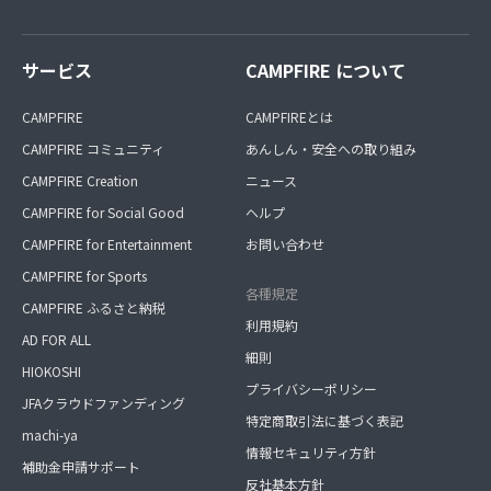
サービス
CAMPFIRE について
CAMPFIRE
CAMPFIREとは
CAMPFIRE コミュニティ
あんしん・安全への取り組み
CAMPFIRE Creation
ニュース
CAMPFIRE for Social Good
ヘルプ
CAMPFIRE for Entertainment
お問い合わせ
CAMPFIRE for Sports
各種規定
CAMPFIRE ふるさと納税
利用規約
AD FOR ALL
細則
HIOKOSHI
プライバシーポリシー
JFAクラウドファンディング
特定商取引法に基づく表記
machi-ya
情報セキュリティ方針
補助金申請サポート
反社基本方針