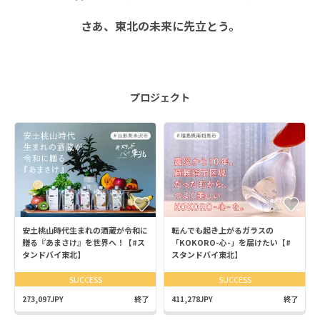
さあ、東北の未来に先立とう。
プロジェクト
安土桃山時代生まれの酒蔵が令和に
転んでも起き上がるガラスの
贈る『あまさけ』を世界へ！【#ス
「KOKORO-心-」を届けたい【#
タンドバイ東北】
スタンドバイ東北】
SUCCESS
SUCCESS
273,097JPY
終了
411,278JPY
終了