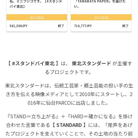
私、ミニフジコです。【#スタンド
「TANABATA PAPER」を届けた
バイ東北】
い。
SUCCESS
SUCCESS
561,500JPY
終了
710,777JPY
終了
【 #スタンドバイ東北 】
は、
東北スタンダード
が主催す
るプロジェクトです。
東北スタンダードは、伝統工芸家・郷土芸能の担い手の生
き方を伝える映像メディアとして2010年にスタートし、2
016年に仙台PARCOに出店しました。
『STAND＝立ち上がる』＋『HARD＝確かになる』を掛け
合わせた言葉である
【 STANDARD 】
には、「産声をあげ
たプロジェクトを支えていくことで、その土地の当たり前