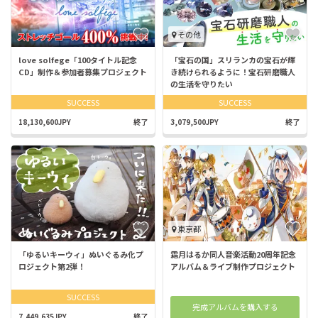
その他
love solfege「100タイトル記念
「宝石の国」スリランカの宝石が輝
CD」制作＆参加者募集プロジェクト
き続けられるように！宝石研磨職人
の生活を守りたい
SUCCESS
SUCCESS
18,130,600JPY
終了
3,079,500JPY
終了
東京都
「ゆるいキーウィ」ぬいぐるみ化プ
霜月はるか同人音楽活動20周年記念
ロジェクト第2弾！
アルバム＆ライブ制作プロジェクト
SUCCESS
完成アルバムを購入する
7,449,635JPY
終了