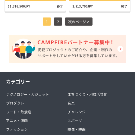
11,316,500JPY
終了
2,913,700JPY
終了
1
2
次のページ >
カテゴリー
テクノロジー・ガジェット
まちづくり・地域活性化
プロダクト
音楽
フード・飲食店
チャレンジ
アニメ・漫画
スポーツ
ファッション
映像・映画