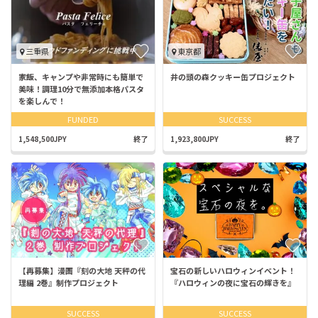
三重県
東京都
家飯、キャンプや非常時にも簡単で
井の頭の森クッキー缶プロジェクト
美味！調理10分で無添加本格パスタ
を楽しんで！
FUNDED
SUCCESS
1,548,500JPY
終了
1,923,800JPY
終了
【再募集】漫画『刻の大地 天秤の代
宝石の新しいハロウィンイベント！
理編 2巻』制作プロジェクト
『ハロウィンの夜に宝石の輝きを』
SUCCESS
SUCCESS