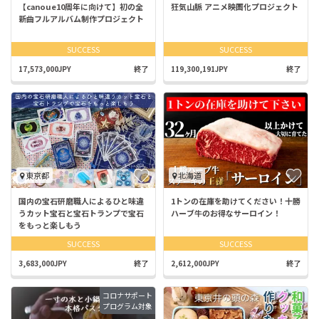
【canoue10周年に向けて】初の全
狂気山脈 アニメ映画化プロジェクト
新曲フルアルバム制作プロジェクト
SUCCESS
SUCCESS
17,573,000JPY
終了
119,300,191JPY
終了
東京都
北海道
国内の宝石研磨職人によるひと味違
1トンの在庫を助けてください！十勝
うカット宝石と宝石トランプで宝石
ハーブ牛のお得なサーロイン！
をもっと楽しもう
SUCCESS
SUCCESS
3,683,000JPY
終了
2,612,000JPY
終了
コロナサポート
プログラム対象