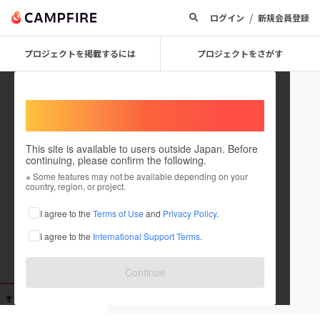
/
ログイン
新規会員登録
プロジェクトを掲載するには
プロジェクトをさがす
Welcome,
International users
This site is available to users outside Japan. Before
continuing, please confirm the following.
gatton
※ Some features may not be available depending on your
country, region, or project.
これまでに41回支援しています
I agree to the
Terms of Use
and
Privacy Policy
.
在住国：未設定
I agree to the
International Support Terms
.
出身国：未設定
Continue
支援した
プロジェクト
投稿した
プロジェクト
41
0