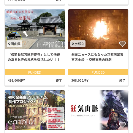
岡山県
京都府
「備前長船刀匠菩提寺」として伝統
全国ニュースにもなった京都老舗宝
のあるお寺の風格を復活したい！！
石店全焼… 交通事故の悲劇
FUNDED
FUNDED
436,000JPY
終了
308,000JPY
終了