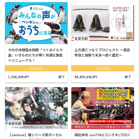
東京都
大分の体験型水族館「つくみイルカ
土方歳三つなぐプロジェクト 〜遺品
島」いきものたちが輝く快適な施設
修復と複製で未来へ紡ぐ歴史️️〜
へリニューアル！
FUNDED
SUCCESS
1,506,000JPY
終了
80,850,645JPY
終了
東京都
【canoue】蝶シリーズ新ボーカル
植松伸夫 conTIKI(コンチキ)プロジ