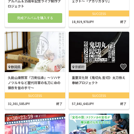
アルバム＆15周年記念ライブ制作プ
ェクト〜『アカリガタリ』
ロジェクト
SUCCESS
完成アルバムを購入する
18,919,970JPY
終了
静岡県
京都府
久能山東照宮『刀剣伝承』～ソハヤ
重要文化財《鬼切丸 髭切》太刀拵え
ノツルキなど歴代将軍の名刀に命の
奉納プロジェクト
御衣を皆の手で～
SUCCESS
SUCCESS
32,301,585JPY
終了
57,841,643JPY
終了