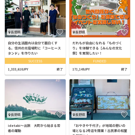
長野県
長野県
自分の生活圏内は自分で面白くす
だれもが自由になれる「ものづく
る。信州の元宿場町に「コーヒース
り」を体験できる【みんなの文化
タンド」を作りたい
祭】を実現したい！
SUCCESS
FUNDED
1,333,610JPY
終了
171,149JPY
終了
長野県
長野県
idetabi〜出旅 大町から始まる若
「おやきや千代子」が地域の憩いの
者の躍動
場となる2号店を開業！古民家の和室