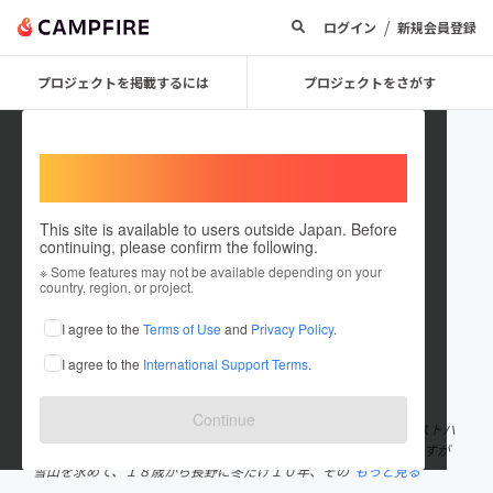
/
ログイン
新規会員登録
プロジェクトを掲載するには
プロジェクトをさがす
Welcome,
International users
This site is available to users outside Japan. Before
continuing, please confirm the following.
sambo6jp
※ Some features may not be available depending on your
country, region, or project.
プロジェクトオーナー
I agree to the
Terms of Use
and
Privacy Policy
.
これまでに7回支援して1件のプロジェクトを投稿しています
I agree to the
International Support Terms
.
在住国：日本
現在地：長野県
出身国：日本
出身地：大阪府
Continue
こんにちは、長野市の駅から善光寺に向かう途中の参道沿いでゲストハ
ウス＆バーラウンジを経営していますSAMBOです。 大阪出身のですが
雪山を求めて、１８歳から長野に冬だけ１０年、その
もっと見る