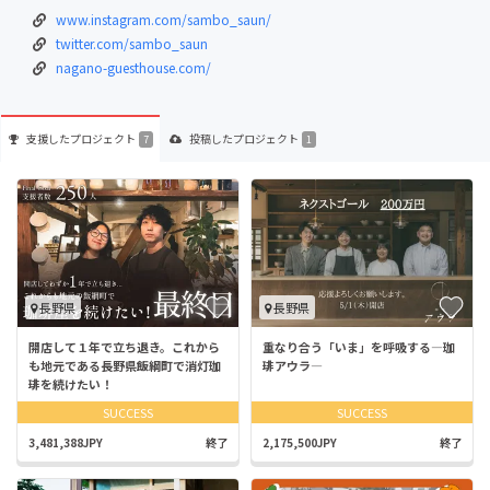
www.instagram.com/sambo_saun/
twitter.com/sambo_saun
nagano-guesthouse.com/
支援した
プロジェクト
投稿した
プロジェクト
7
1
長野県
長野県
開店して１年で立ち退き。これから
重なり合う「いま」を呼吸する―珈
も地元である長野県飯綱町で消灯珈
琲アウラ―
琲を続けたい！
SUCCESS
SUCCESS
3,481,388JPY
終了
2,175,500JPY
終了