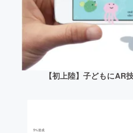
【初上陸】子どもにAR
5
%達成