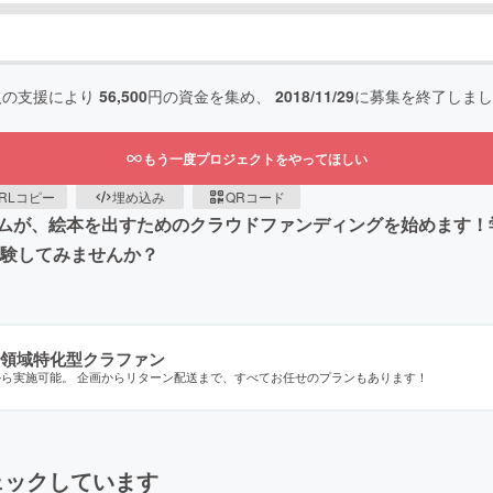
人の支援により
56,500
円の資金を集め、
2018/11/29
に募集を終了しまし
もう一度プロジェクトをやってほしい
RLコピー
埋め込み
QRコード
ムが、絵本を出すためのクラウドファンディングを始めます！
を体験してみませんか？
領域特化型クラファン
から実施可能。 企画からリターン配送まで、すべてお任せのプランもあります！
ェックしています