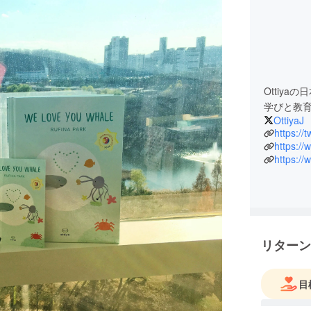
Ottiya
学びと教育 O
OttiyaJ
https://t
https://
https://
リターン
目