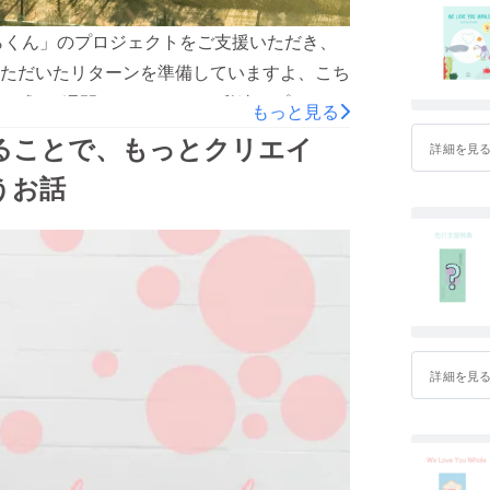
らくん」のプロジェクトをご支援いただき、
ただいたリターンを準備していますよ、こち
で残り1週間となりました。私達のプロジェ
もっと見る
子どもたちにとって大事な教育、もっといい
になることで、もっとクリエイ
詳細を見
も多くの人に知ってほしいです！ここまで読
うお話
い一日を〜
詳細を見