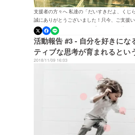
支援者の方々へ 私達の「だいすきだよ、くじ
誠にありがとうございました！只今、ご支援い
らで見ることができます〜プロジェクト終了ま
クトのことをお友達に教えていただけますか？
活動報告 #3 - 自分を好き
技術との付き合い方があるということを一人で
ティブな思考が育まれるとい
んでいただきありがとうございます！では、良
2018/11/09 16:03