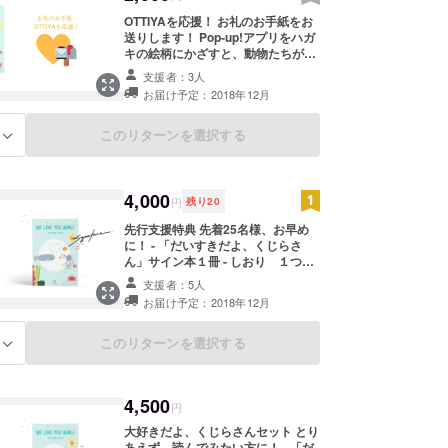
OTTIYAを応援！ お礼のお手紙をお
送りします！ Pop-up!アプリをハガ
キの絵柄にかざすと、動物たちが動
きます！
支援者：3人
お届け予定：2018年12月
このリターンを選択する
る
4,000
円
残り
20
先行支援特典 先着25名様、お早め
に！ - 「だいすきだよ、くじらさ
ん」サイン本１冊 - しおり １つ
(絵柄はランダム)
支援者：5人
お届け予定：2018年12月
このリターンを選択する
る
4,500
円
大好きだよ、くじらさんセット とり
あえず、読んでみたい方に！ - 「だ