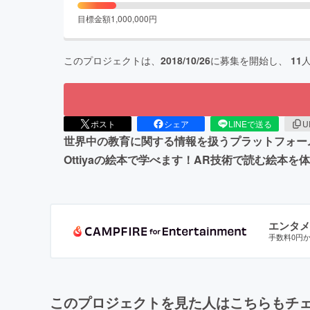
目標金額
1,000,000
円
このプロジェクトは、
2018/10/26
に募集を開始し、
11
ポスト
シェア
LINEで送る
U
世界中の教育に関する情報を扱うプラットフォー
Ottiyaの絵本で学べます！AR技術で読む絵本
エンタメ
手数料0円
このプロジェクトを見た人はこちらもチ