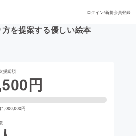
ログイン
/
新規会員登録
り方を提案する優しい絵本
うすぐ公開されます
支援総額
プロダクト
,500
円
ファッション
スポーツ
,000,000円
数
ア
ソーシャルグッド
人