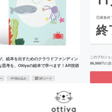
募集終
CAMPFIRE for Social Good
CAMPFIRE Creation
終
CAMPFIREふるさと納税
machi-ya
コミュニティ
このプロジェ
が、絵本を出すためのクラウドファンディン
56,500
円の資
考を、Ottiyaの絵本で学べます！AR技術
ピー
埋め込み
QRコード