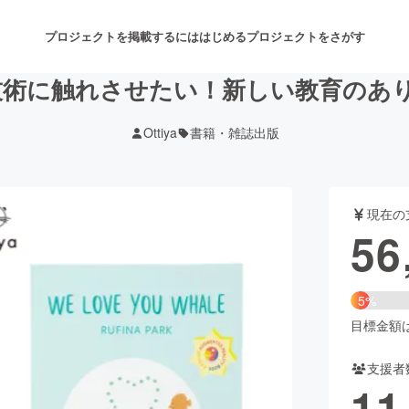
プロジェクトを掲載するには
はじめる
プロジェクトをさがす
技術に触れさせたい！新しい教育のあ
Ottiya
書籍・雑誌出版
注目のリターン
注目の新着プロジェクト
募集終了が近いプロジェクト
も
現在の
音楽
舞台・パフォーマンス
56
ゲーム・サービス開発
フード・飲食店
5%
書籍・雑誌出版
アニメ・漫画
目標金額は1
支援者
チャレンジ
ビューティー・ヘルスケ
11