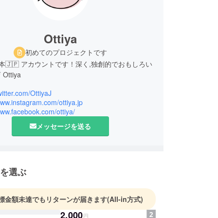
Ottiya
初めてのプロジェクトです
の日本🇯🇵 アカウントです！深く,独創的でおもしろい
ttiya
witter.com/OttiyaJ
www.instagram.com/ottiya.jp
www.facebook.com/ottiya/
メッセージを送る
を選ぶ
標金額未達でもリターンが届きます
(All-in方式)
2,000
円