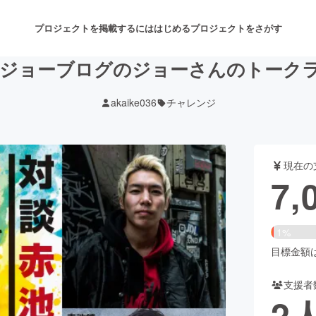
プロジェクトを掲載するには
はじめる
プロジェクトをさがす
】ジョーブログのジョーさんのトークラ
akaike036
チャレンジ
注目のリターン
注目の新着プロジェクト
募集終了が近いプロジェクト
も
現在の
音楽
舞台・パフォーマンス
7,
ゲーム・サービス開発
フード・飲食店
1%
書籍・雑誌出版
アニメ・漫画
目標金額は5
支援者
チャレンジ
ビューティー・ヘルスケ
2