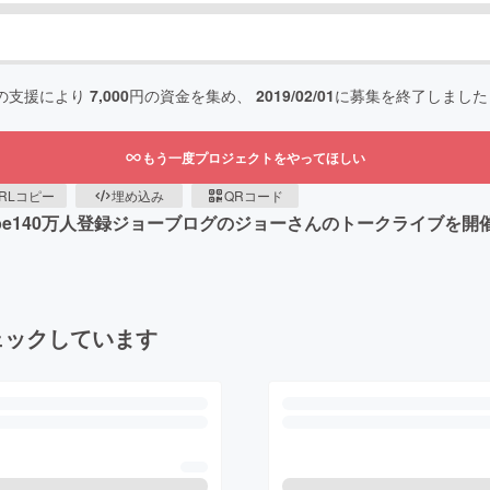
の支援により
7,000
円の資金を集め、
2019/02/01
に募集を終了しました
もう一度プロジェクトをやってほしい
RLコピー
埋め込み
QRコード
outube140万人登録ジョーブログのジョーさんのトークライブ
ェックしています