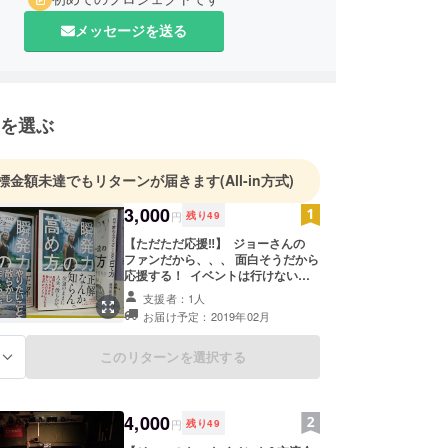
メッセージを送る
を選ぶ
標金額未達でもリターンが届きます
(All-in方式)
3,000
円
残り
49
【ただただ応援‼】 ジョーさんの
ファンだから、、、 面白そうだから
応援する！ イベントは行けないけ
ど支援はしたい！ もし、そんな方が
支援者：1人
いたら嬉しいです。 ※僕からお礼の
お届け予定：2019年02月
手紙をお送りさせていただきます。
このリターンを選択する
る
4,000
円
残り
49