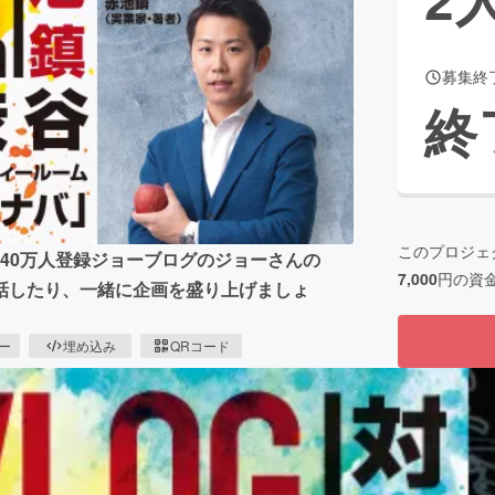
募集終
CAMPFIRE for Social Good
CAMPFIRE Creation
終
CAMPFIREふるさと納税
machi-ya
コミュニティ
このプロジェ
be140万人登録ジョーブログのジョーさんの
7,000
円の資
話したり、一緒に企画を盛り上げましょ
ピー
埋め込み
QRコード