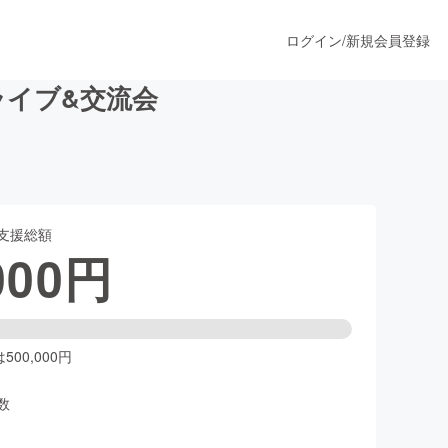
ログイン
/
新規会員登録
イブ&交流会
うすぐ公開されます
支援総額
プロダクト
000
円
ファッション
スポーツ
00,000円
数
ア
ソーシャルグッド
人