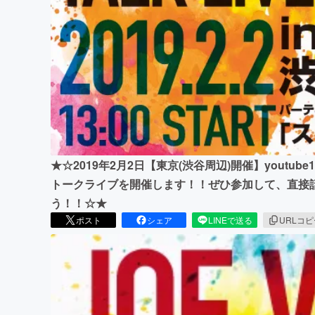
まちづくり・地域活性化
★☆2019年2月2日【東京(渋谷周辺)開催】youtu
トークライブを開催します！！ぜひ参加して、直接
う！！☆★
ポスト
シェア
LINEで送る
URLコ