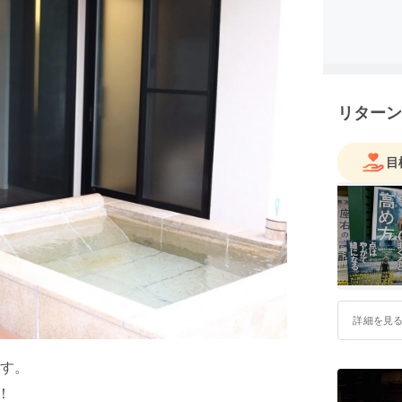
リターン
目
詳細を見
す。
！