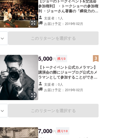
【ジョーのトークイベント&交流会
参加権利】 ・トークショーの参加権
利 ・ジョーさん著書の「瞬発力の高
め方」1冊プレゼント(1500円相当)
支援者：1人
・イベントオリジナルステッカー ※
お届け予定：2019年02月
当日手渡しでお渡しいたします。
このリターンを選択する
る
5,000
円
残り
3
【トークイベント公式カメラマン】
講演会の際にジョーブログ公式カメ
ラマンとして参加することができる
権利です。 フリーランスでやられて
支援者：0人
いる方は宣伝になるのではないかと
お届け予定：2019年02月
思います。 写真等SNSで拡散・紹介
等させていただきます。 ※プロ、ア
マ問わずに募集します！
このリターンを選択する
る
7,000
円
残り
10