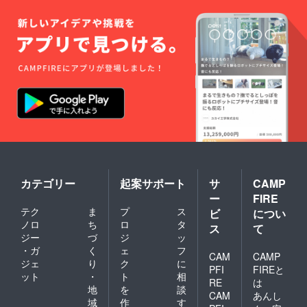
カテゴリー
起案サポート
サ
CAMP
ー
FIRE
テク
ま
プ
ス
ビ
につい
ノロ
ち
ロ
タ
ス
て
ジー
づ
ジ
ッ
・ガ
く
ェ
フ
CAM
CAMP
ジェ
り
ク
に
PFI
FIREと
ット
・
ト
相
RE
は
地
を
談
CAM
あんし
域
作
す