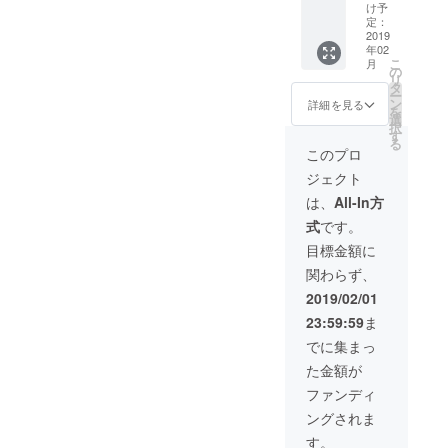
イベン
画準備
け予
ト&交流
係、案
定：
会参加
2019
内係等
年02
権利
の当日
こ
月
(3000円
スタッ
の
リ
相当) ・
フとし
タ
ー
ジョー
て活動
ン
詳細を見る
を
さん著
してい
選
択
書の
ただき
す
る
「瞬発
ます。
このプロ
力の高
※交通費
ジェクト
め方」
は別途
を1冊プ
でお願
は、
All-In方
レゼン
いいた
式
です。
ト(1500
しま
円相当)
す。 ※
目標金額に
・
事前に
関わらず、
ジョー
打ち合
さんと2
わせが
2019/02/01
ショッ
ありま
23:59:59
ま
ト記念
す。
写真が
でに集まっ
撮れる
た金額が
(3000円
相当) ・
ファンディ
イベン
ングされま
トオリ
ジナル
す。