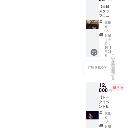
リーラ
【当日
ンスで
スタッ
やられ
フにな
ている
れる権
方は宣
支援
利】 ス
伝にな
者：
タッフ
るので
0人
として
はない
お届
トーク
かと思
け予
イベン
いま
定：
ト&交流
2019
す。 写
年02
会を作
真等
こ
月
る側と
SNSで
の
リ
して参
拡散・
タ
ー
加でき
紹介等
ン
詳細を見る
を
ます！
させて
選
択
※イベン
いただ
す
る
トの表
きま
12,
から舞
す。 ※
残り10
台裏の
000
プロ、
円
ジョー
アマ問
【トー
さんま
わずに
クイベ
で見る
募集し
ント&交
ことが
ます！
流会VIP
できま
支援
参加権
す。 ※
者：
利】 ・
受付
0人
トーク
係、企
お届