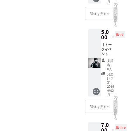
こ
月
権利 ・
きま
の
リ
ジョー
す。
タ
ー
さん著
ン
詳細を見る
を
書の
選
択
「瞬発
す
る
力の高
5,0
め方」1
残り3
冊プレ
00
円
ゼント
【トー
(1500円
クイベ
相当) ・
ント公
イベン
式カメ
トオリ
支援
ラマ
ジナル
者：
ン】 講
ステッ
0人
演会の
カー ※
お届
際に
当日手
け予
ジョー
渡しで
定：
ブログ
2019
お渡し
年02
公式カ
いたし
こ
月
メラマ
ます。
の
リ
ンとし
タ
ー
て参加
ン
詳細を見る
を
するこ
選
択
とがで
す
る
きる権
7,0
利で
残り10
す。 フ
00
円