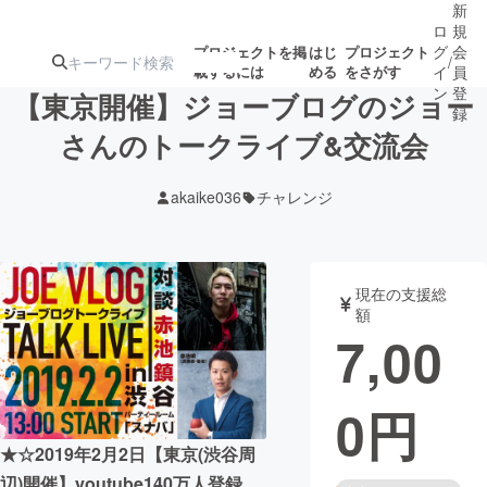
新
ロ
規
グ
会
プロジェクトを掲
はじ
プロジェクト
/
載するには
める
をさがす
イ
員
ン
登
【東京開催】ジョーブログのジョー
録
さんのトークライブ&交流会
人気のプロ
注目のリ
注目の新着プロ
募集終了が近いプ
もうすぐ公開
akaike036
チャレンジ
ジェクト
ターン
ジェクト
ロジェクト
されます
アート・写真
音楽
現在の支援総
額
7,00
テクノロジー・ガジェット
ゲーム・サ
0
円
映像・映画
書籍・雑誌
★☆2019年2月2日【東京(渋谷周
ビジネス・起業
チャレンジ
辺)開催】youtube140万人登録