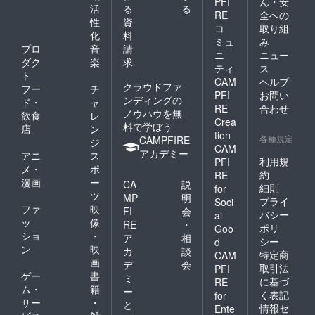
PFI
ん・安
活
る
る
RE
全への
性
資
コ
取り組
化
料
ミュ
み
プロ
音
請
ニ
ニュー
ダク
楽
求
ティ
ス
ト
CAM
ヘルプ
クラウドファ
フー
チ
PFI
お問い
ンディングの
ド・
ャ
RE
合わせ
ノウハウを無
飲食
レ
Crea
料で学ぼう
店
ン
tion
各種規定
CAMPFIRE
ジ
CAM
アカデミー
アニ
ス
利用規
PFI
メ・
ポ
約
RE
漫画
ー
CA
説
細則
for
ツ
MP
明
プライ
Soci
ファ
映
FI
会
バシー
al
ッ
像
RE
・
ポリ
Goo
ショ
・
ア
相
シー
d
ン
映
カ
談
特定商
CAM
画
デ
会
取引法
PFI
ゲー
書
ミ
に基づ
RE
ム・
籍
ー
く表記
for
サー
・
と
情報セ
Ente