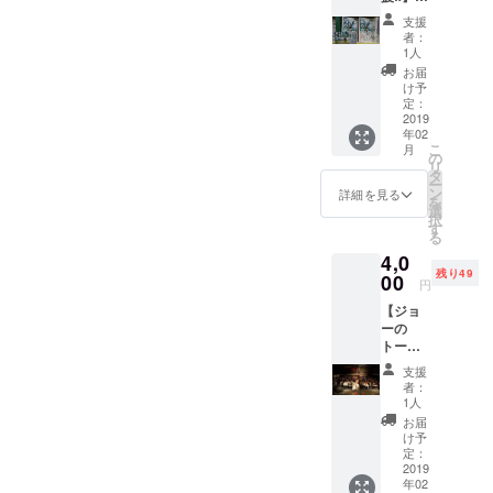
ジョー
支援
さんの
者：
ファン
1人
だか
お届
ら、、
け予
、 面白
定：
そうだ
2019
年02
から応
こ
月
援す
の
リ
る！ イ
タ
ー
ベント
ン
詳細を見る
を
は行け
選
択
ないけ
す
る
ど支援
4,0
はした
残り49
い！ も
00
円
し、そ
【ジョ
んな方
ーの
がいた
トーク
ら嬉し
イベン
いで
支援
ト&交流
す。 ※
者：
会参加
僕から
1人
権利】
お礼の
お届
・トー
手紙を
け予
ク
お送り
定：
ショー
2019
させて
年02
の参加
いただ