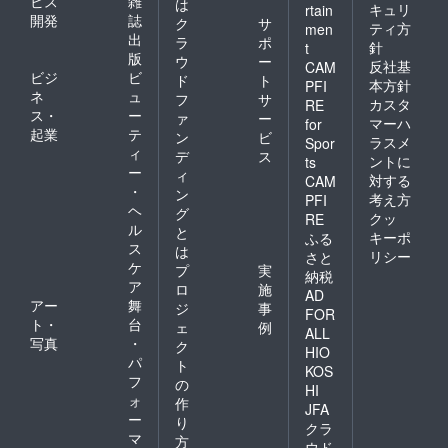
ビス
雑
は
キュリ
rtain
開発
誌
ク
サ
ティ方
men
出
ラ
ポ
針
t
版
ウ
ー
反社基
CAM
ビジ
ビ
ド
ト
本方針
PFI
ネ
ュ
フ
サ
カスタ
RE
ス・
ー
ァ
ー
マーハ
for
起業
テ
ン
ビ
ラスメ
Spor
ィ
デ
ス
ントに
ts
ー
ィ
対する
CAM
・
ン
考え方
PFI
ヘ
グ
クッ
RE
ル
と
キーポ
ふる
ス
は
リシー
さと
ケ
プ
実
納税
ア
ロ
施
AD
アー
舞
ジ
事
FOR
ト・
台
ェ
例
ALL
写真
・
ク
HIO
パ
ト
KOS
フ
の
HI
ォ
作
JFA
ー
り
クラ
マ
方
ウド