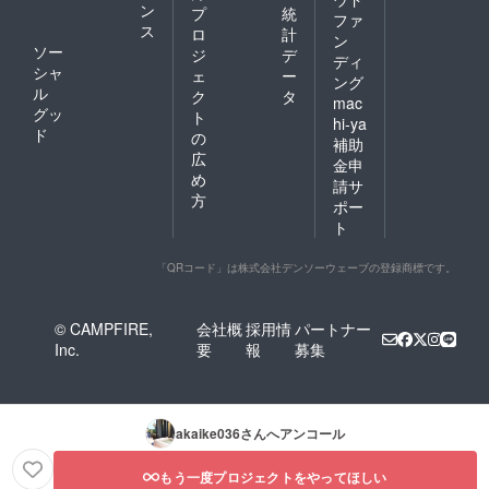
ン
プ
統
ファ
ス
ロ
計
ン
ソー
ジ
デ
ディ
シャ
ェ
ー
ング
ル
ク
タ
mac
グッ
ト
hi-ya
ド
の
補助
広
金申
め
請サ
方
ポー
ト
「QRコード」は株式会社デンソーウェーブの登録商標です。
© CAMPFIRE,
会社概
採用情
パートナー
Inc.
要
報
募集
akaike036
さんへアンコール
もう一度プロジェクトをやってほしい