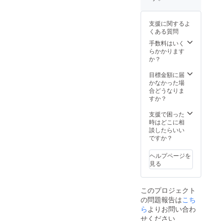
ステッ
カー ・
イベン
支援に関するよ
ト終了
くある質問
後の飲
み会参
手数料はいく
加権利
らかかります
(5000円
か？
相当)
ジョー
目標金額に届
も参加
かなかった場
しま
合どうなりま
す。人
すか？
数に限
りがあ
支援で困った
りま
時はどこに相
す。 ※
談したらいい
飲み会
ですか？
代金は
VIP支援
ヘルプページを
金額に
見る
含まれ
ていま
す
このプロジェクト
の問題報告は
こち
ら
よりお問い合わ
せください