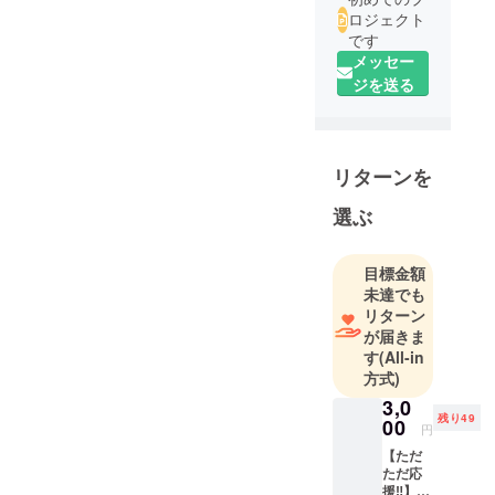
ロジェクト
です
メッセー
ジを送る
リターンを
選ぶ
目標金額
未達でも
リターン
が届きま
す
(All-in
方式)
3,0
残り49
00
円
【ただ
ただ応
援‼】