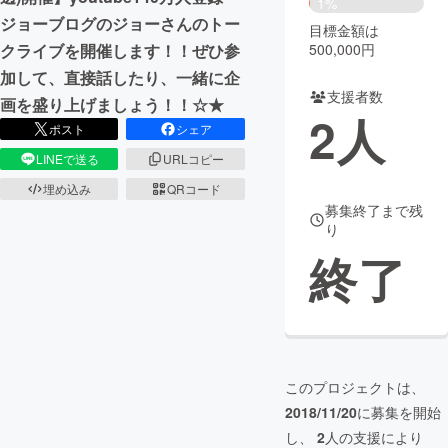
1%
ジョーブログのジョーさんのトー
目標金額は
まちづくり・地域活性化
500,000円
クライブを開催します！！ぜひ参
加して、直接話したり、一緒に企
支援者数
CAMPFIRE for Social Good
CAMPFIRE Creation
画を盛り上げましょう！！☆★
2
人
CAMPFIREふるさと納税
machi-ya
コミュニティ
ポスト
シェア
LINEで送る
URLコピー
埋め込み
QRコード
募集終了まで残
り
終了
このプロジェクトは、
2018/11/20
に募集を開始
し、
2
人の支援により