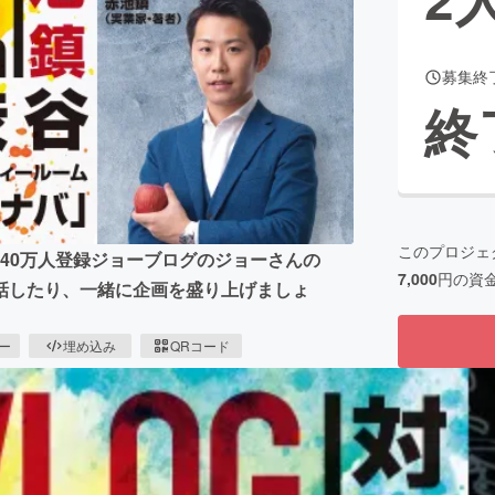
募集終
CAMPFIRE for Social Good
CAMPFIRE Creation
終
CAMPFIREふるさと納税
machi-ya
コミュニティ
このプロジェ
be140万人登録ジョーブログのジョーさんの
7,000
円の資
話したり、一緒に企画を盛り上げましょ
ピー
埋め込み
QRコード