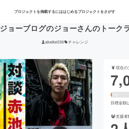
プロジェクトを掲載するには
はじめる
プロジェクトをさがす
】ジョーブログのジョーさんのトークラ
akaike036
チャレンジ
注目のリターン
注目の新着プロジェクト
募集終了が近いプロジェクト
も
現在の
音楽
舞台・パフォーマンス
7,
ゲーム・サービス開発
フード・飲食店
1%
書籍・雑誌出版
アニメ・漫画
目標金額は5
支援者
チャレンジ
ビューティー・ヘルスケ
2