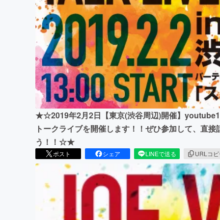
まちづくり・地域活性化
★☆2019年2月2日【東京(渋谷周辺)開催】youtu
トークライブを開催します！！ぜひ参加して、直接
う！！☆★
ポスト
シェア
LINEで送る
URLコ