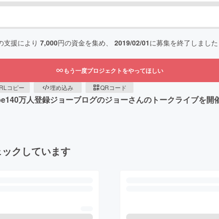
の支援により
7,000
円の資金を集め、
2019/02/01
に募集を終了しました
もう一度プロジェクトをやってほしい
RLコピー
埋め込み
QRコード
outube140万人登録ジョーブログのジョーさんのトークライブ
ェックしています