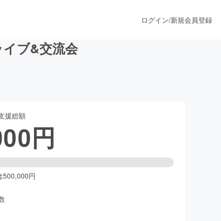
ログイン
/
新規会員登録
イブ&交流会
うすぐ公開されます
支援総額
プロダクト
000
円
ファッション
スポーツ
00,000円
数
ア
ソーシャルグッド
人