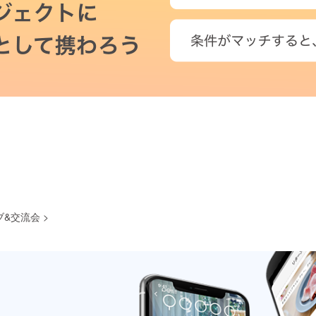
ブ&交流会
>