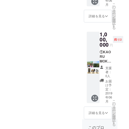
年06
セット
ク。
こ
月
を2個
（1か月
の
リ
⑤ベト
に4パッ
タ
ー
ナム児
ク、6か
ン
詳細を見る
を
童支援
月間の
選
択
施設か
お届
す
る
らのお
け） ②
1,0
礼状 ※
日の出
豆の状
農園／
00,
残り2
態をご
日の出
000
円
希望の
珈琲か
場合は
らのお
①KAO
対応致
礼状 ③
RU
します
ステン
MOKA
のでご
レス製
グラウ
支援
連絡く
ベトナ
ンド
者：
ださ
ム式ド
（挽い
0人
い。
リッ
た後の
お届
パーを2
粉）
け予
個 ④陶
200gを
定：
器製ベ
24パッ
2019
年06
トナム
ク。
こ
月
式ド
（1か月
の
リ
リッ
に4パッ
タ
ー
パー、
ク、6か
ン
詳細を見る
を
珈琲
月間の
選
択
カップ
お届
す
る
セット
け） ②
このプロ