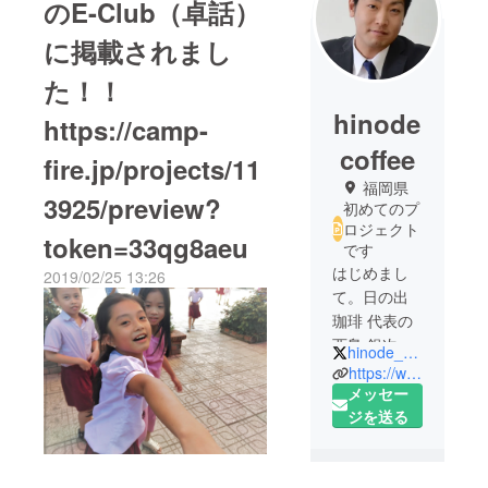
のE-Club（卓話）
に掲載されまし
た！！
hinode
https://camp-
coffee
fire.jp/projects/11
福岡県
3925/preview?
初めてのプ
ロジェクト
token=33qg8aeu
です
はじめまし
2019/02/25 13:26
て。日の出
珈琲 代表の
西島 銀次朗
hinode_coffee
と申しま
https://www.hinodecoffee.online
す。
メッセー
私は、20代
ジを送る
で単身オー
ストラリア
へ渡り、ホ