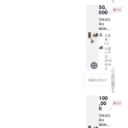
る
礼状 ③
ます）
50,
ステン
※豆の状
残り3
レス製
000
態をご
円
ベトナ
希望の
①KAO
ム式ド
場合は
RU
リッ
対応致
MOKA
パーを1
します
グラウ
個 ④陶
のでご
支援
ンド
器製ベ
連絡く
者：
（挽い
トナム
ださ
0人
た後の
式ド
い。
お届
粉）
リッ
け予
200gを
パー、
定：
6パッ
2019
珈琲
年04
ク。 ②
カップ
こ
月
日の出
セット
の
リ
農園／
を1個 ※
タ
ー
日の出
豆の状
ン
詳細を見る
を
珈琲か
態をご
選
択
らのお
希望の
す
る
礼状 ③
場合は
100
ステン
対応致
レス製
,00
します
残り2
ベトナ
のでご
0
円
ム式ド
連絡く
リッ
①KAO
ださ
パーを1
RU
い。
個 ④陶
MOKA