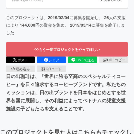
このプロジェクトは、
2019/02/04
に募集を開始し、
26
人の支援
により
144,000
円の資金を集め、
2019/03/14
に募集を終了しま
した
もう一度プロジェクトをやってほしい
ポスト
シェア
LINEで送る
URLコピー
埋め込み
QRコード
日の出珈琲は、「世界に誇る至高のスペシャルティコー
ヒー」を日々追求するコーヒーブランドです。私たちの
ミッションは、日の出ブランドを日本をはじめとする世
界各国に展開し、その利益によってベトナムの児童支援
施設の子どもたちを支えることです。
このプロジェクトを見た人はこちらもチェックし