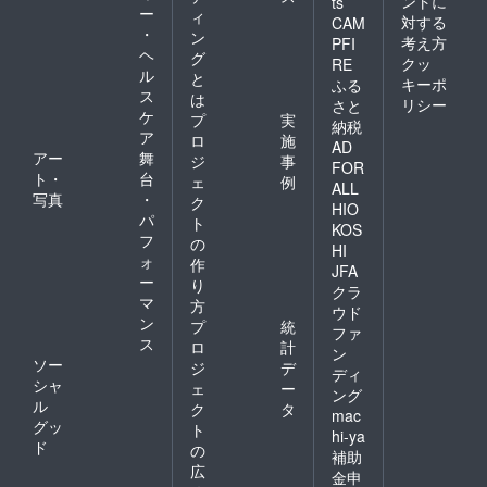
ントに
ts
ー
ィ
対する
CAM
・
ン
考え方
PFI
ヘ
グ
クッ
RE
ル
と
キーポ
ふる
ス
は
リシー
さと
ケ
プ
実
納税
ア
ロ
施
AD
アー
舞
ジ
事
FOR
ト・
台
ェ
例
ALL
写真
・
ク
HIO
パ
ト
KOS
フ
の
HI
ォ
作
JFA
ー
り
クラ
マ
方
ウド
ン
プ
統
ファ
ス
ロ
計
ン
ソー
ジ
デ
ディ
シャ
ェ
ー
ング
ル
ク
タ
mac
グッ
ト
hi-ya
ド
の
補助
広
金申