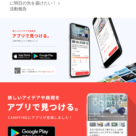
ものは
福岡と
に明日の光を届けたい！
>
各自で
ベトナ
活動報告
準備を
ムの往
お願い
復航空
しま
運賃、
す。 ※
ベトナ
豆の状
ム国内
態をご
の宿泊
希望の
費、移
場合は
動にお
対応致
ける交
します
通費を
のでご
含みま
連絡く
す。 ※
ださ
福岡空
い。
港まで
の移動
費用は
ご負担
くださ
い。パ
スポー
ト等、
渡航に
必要な
ものは
各自で
準備を