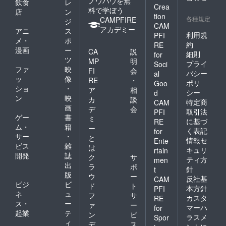
ノウハウを無
飲食
レ
Crea
料で学ぼう
店
ン
tion
各種規定
CAMPFIRE
ジ
CAM
アカデミー
アニ
ス
利用規
PFI
メ・
ポ
約
RE
漫画
ー
CA
説
細則
for
ツ
MP
明
プライ
Soci
ファ
映
FI
会
バシー
al
ッ
像
RE
・
ポリ
Goo
ショ
・
ア
相
シー
d
ン
映
カ
談
特定商
CAM
画
デ
会
取引法
PFI
ゲー
書
ミ
に基づ
RE
ム・
籍
ー
く表記
for
サー
・
と
情報セ
Ente
ビス
雑
は
キュリ
rtain
開発
誌
ク
サ
ティ方
men
出
ラ
ポ
針
t
版
ウ
ー
反社基
CAM
ビジ
ビ
ド
ト
本方針
PFI
ネ
ュ
フ
サ
カスタ
RE
ス・
ー
ァ
ー
マーハ
for
起業
テ
ン
ビ
ラスメ
Spor
ィ
デ
ス