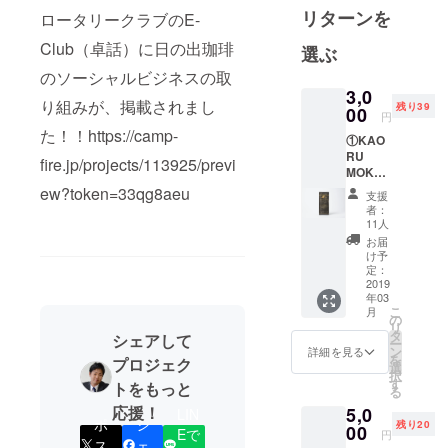
リターンを
ロータリークラブのE-
テルマンと
して働く傍
Club（卓話）に日の出珈琲
選ぶ
らニューイ
のソーシャルビジネスの取
ングランド
3,0
り組みが、掲載されまし
残り39
大学
00
円
（University
た！！https://camp-
①KAO
of New
RU
fire.jp/projects/113925/previ
MOKA
England）で
グラウ
ew?token=33qg8aeu
支援
経営修士号
ンド
者：
を取得しま
（挽い
11人
た後の
した。縁
お届
粉）
け予
あって出
200gを
定：
1パッ
2019
会った世界
年03
ク。 ②
各国のクラ
こ
月
日の出
の
リ
スメイトと
農園／
タ
シェアして
ー
日の出
将来のビジ
ン
詳細を見る
を
プロジェク
珈琲か
選
ネス構築を
択
らのお
す
トをもっと
る
約束し帰
礼状。
応援！
5,0
※豆の状
LIN
国。大学院
ポ
シ
残り20
態をご
00
Eで
円
で学んだグ
ス
ェ
希望の