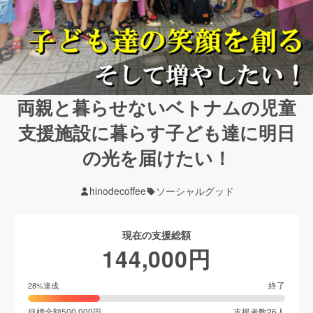
両親と暮らせないベトナムの児童
支援施設に暮らす子ども達に明日
の光を届けたい！
hinodecoffee
ソーシャルグッド
現在の支援総額
144,000
円
終了
28
%達成
目標金額
500,000
円
支援者数
26
人