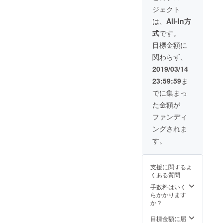
を2個
日の出
ジェクト
⑤ベト
農園／
ナム児
日の出
は、
All-In方
童支援
珈琲か
式
です。
施設か
らのお
らのお
礼状 ③
目標金額に
礼状 ⑥
ステン
関わらず、
ベトナ
レス製
ムダ
ベトナ
2019/03/14
ラッ
ム式ド
23:59:59
ま
ト・日
リッ
の出農
パーを2
でに集まっ
園見学
個 ④陶
た金額が
にご招
器製ベ
待（2泊
トナム
ファンディ
3日）
式ド
ングされま
見学
リッ
日程に
パー、
す。
ついて
珈琲
は2019
カップ
年6月頃
セット
支援に関するよ
を予定
を2個
くある質問
してい
⑤ベト
ます。
ナム児
手数料はいく
福岡空
童支援
らかかります
港集
施設か
か？
合・発
らのお
着を予
礼状 ⑥
目標金額に届