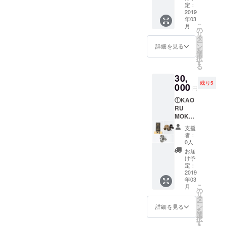
200gを
応致し
定：
2パッ
2019
ますの
年03
ク。 ②
でご連
こ
月
日の出
絡くだ
の
リ
農園／
さい。
タ
ー
日の出
ン
詳細を見る
を
珈琲か
選
択
らのお
す
る
礼状 ③
30,
ステン
残り5
レス製
000
円
ベトナ
①KAO
ム式ド
RU
リッ
MOKA
パーを1
グラウ
個 ④ベ
支援
ンド
トナム
者：
（挽い
製メン
0人
た後の
ガ材ス
お届
粉）
プーン
け予
200gを
を1個
定：
6パッ
2019
（ス
年03
ク。 ②
プーン
こ
月
日の出
の形状
の
リ
農園／
は変更
タ
ー
日の出
になる
ン
詳細を見る
を
珈琲か
可能性
選
択
らのお
があり
す