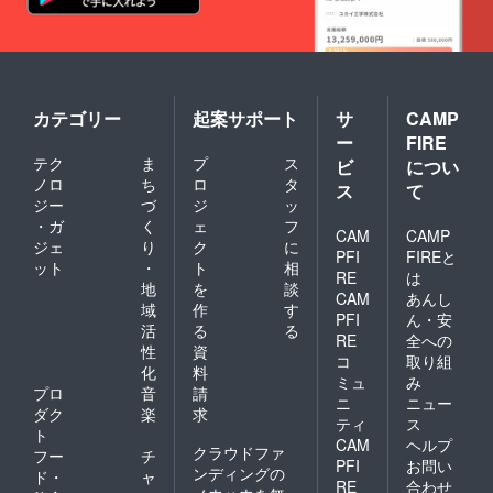
お願い
しま
す。 ※
豆の状
態をご
希望の
場合は
カテゴリー
起案サポート
サ
CAMP
対応致
ー
FIRE
します
テク
ま
プ
ス
のでご
ビ
につい
連絡く
ノロ
ち
ロ
タ
ス
て
ださ
ジー
づ
ジ
ッ
い。
・ガ
く
ェ
フ
CAM
CAMP
ジェ
り
ク
に
PFI
FIREと
ット
・
ト
相
RE
は
地
を
談
CAM
あんし
域
作
す
PFI
ん・安
活
る
る
RE
全への
性
資
コ
取り組
化
料
ミュ
み
プロ
音
請
ニ
ニュー
ダク
楽
求
ティ
ス
ト
CAM
ヘルプ
クラウドファ
フー
チ
PFI
お問い
ンディングの
ド・
ャ
RE
合わせ