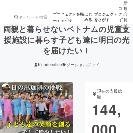
新
ロ
規
グ
会
プロジェクトを掲
はじ
プロジェクト
/
載するには
める
をさがす
イ
員
ン
登
両親と暮らせないベトナムの児童支
録
援施設に暮らす子ども達に明日の光
を届けたい！
人気のプロ
注目のリ
注目の新着プロ
募集終了が近いプ
もうすぐ公開
ジェクト
ターン
ジェクト
ロジェクト
されます
hinodecoffee
ソーシャルグッド
アート・写真
音楽
現在の支援総
テクノロジー・ガジェット
ゲーム・サ
額
144,
映像・映画
書籍・雑誌
000
ビジネス・起業
チャレンジ