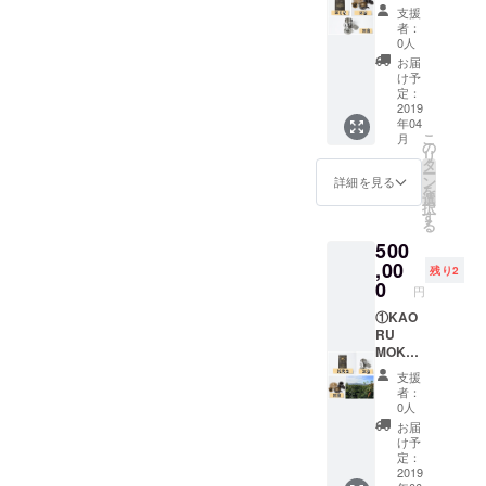
器製ベ
グラウ
支援
トナム
ンド
者：
式ド
（挽い
0人
リッ
た後の
お届
パー、
粉）
け予
珈琲
200gを
定：
カップ
16パッ
2019
年04
セット
ク。 ②
こ
月
を1個
日の出
の
リ
⑤ベト
農園／
タ
ー
ナム児
日の出
ン
詳細を見る
を
童支援
珈琲か
選
択
施設か
らのお
す
る
らのお
礼状 ③
500
礼状 ※
ステン
豆の状
レス製
,00
残り2
態をご
ベトナ
0
円
希望の
ム式ド
場合は
リッ
①KAO
対応致
パーを2
RU
します
個 ④陶
MOKA
のでご
器製ベ
グラウ
支援
連絡く
トナム
ンド
者：
ださ
式ド
（挽い
0人
い。
リッ
た後の
お届
パー、
粉）
け予
珈琲
200gを
定：
カップ
24パッ
2019