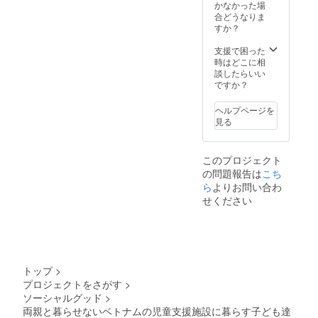
定して
ベトナ
かなかった場
おりま
ムダ
合どうなりま
す。
ラッ
すか？
福岡と
ト・日
ベトナ
の出農
支援で困った
ムの往
園／ベ
時はどこに相
復航空
トナム
談したらいい
運賃、
児童支
ですか？
ベトナ
援施設
ム国内
の見学
ヘルプページを
の宿泊
にご招
見る
費、移
待（4泊
動にお
5日）
ける交
見学
このプロジェクト
通費を
日程に
の問題報告は
こち
含みま
ついて
す。 ※
は2019
ら
よりお問い合わ
福岡空
年6月頃
せください
港まで
を予定
の移動
してい
費用は
ます。
ご負担
福岡空
くださ
港集
い。パ
合・発
トップ
>
スポー
着を予
プロジェクトをさがす
>
ト等、
定して
ソーシャルグッド
>
渡航に
おりま
必要な
す。
両親と暮らせないベトナムの児童支援施設に暮らす子ども達