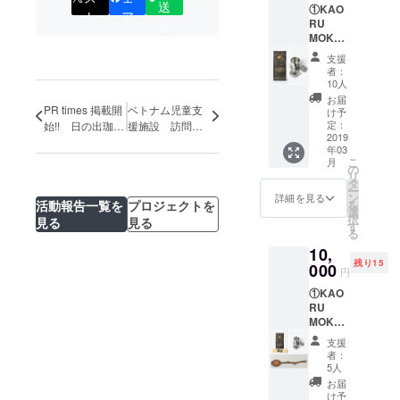
送
①KAO
場合は
ローバル経
ト
ア
RU
る
対応致
営戦略を活
MOKA
します
かし、ベト
グラウ
のでご
支援
ンド
連絡く
ナムの友人
者：
（挽い
ださ
10人
と共にコー
た後の
い。
お届
粉）
ヒー農園管
PR times 掲載開
ベトナム児童支
け予
200gを
定：
始!! 日の出珈琲
援施設 訪問報
理とコー
1パッ
2019
| 一貫したグロー
告！！
ヒー豆の栽
年03
ク。 ②
バル・ソーシャ
こ
月
日の出
培から収
の
ルビジネス内容
リ
農園／
タ
穫、焙煎、
ー
を遂に公開!! ク
日の出
ン
詳細を見る
活動報告一覧を
プロジェクトを
を
ラウドファン
商品化の一
珈琲か
選
択
見る
見る
ディング（キャ
らのお
す
連のプロセ
る
礼状 ③
ンプファイ
スを共同事
10,
ステン
ヤー）に3月14
残り15
レス製
業として立
000
日まで掲載中!!
円
ベトナ
ち上げまし
（日の出珈琲-
①KAO
ム式ド
ソーシャルビジ
た。
RU
リッ
ネス）
MOKA
パーを1
https://camp-
グラウ
個 ※豆
支援
ンド
fire.jp/projects/1
の状態
者：
（挽い
をご希
13925/preview?
5人
た後の
望の場
token=33qg8ae
お届
粉）
合は対
け予
u