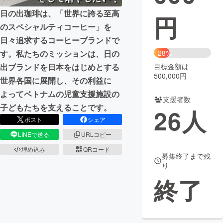
日の出珈琲は、「世界に誇る至高
円
まちづくり・地域活性化
のスペシャルティコーヒー」を
日々追求するコーヒーブランドで
CAMPFIRE for Social Good
CAMPFIRE Creation
す。私たちのミッションは、日の
28%
CAMPFIREふるさと納税
machi-ya
コミュニティ
出ブランドを日本をはじめとする
目標金額は
500,000円
世界各国に展開し、その利益に
よってベトナムの児童支援施設の
支援者数
子どもたちを支えることです。
26
人
ポスト
シェア
LINEで送る
URLコピー
埋め込み
QRコード
募集終了まで残
り
終了