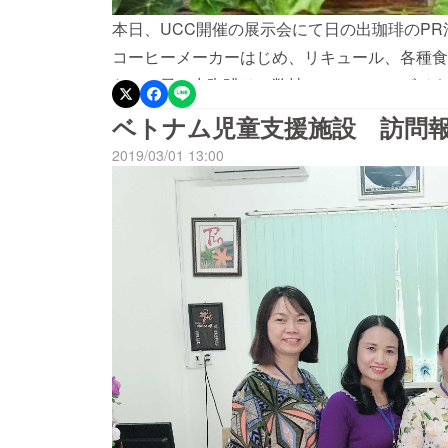
本日、UCC開催の展示会にて日の出珈琲のP
コーヒーメーカーはじめ、リキュール、各種食
た！！日の出珈琲は、弊社のソーシャルビジネ
皆様に伝えてきました！！私は21歳の頃、放
ベトナム児童支援施設 訪問
パッカーの旅に出ました。特に目的もなく、行
2019/03/01 13:00
いたころ、児童養護施設のボランティア活動募
を訪問し、そこで過酷な環境を目の当たりにし
食糧不足、教材もなければ、遊具もない現実。
トラウマ…、方や満面の笑顔、日本では感じる
さ”を感じました。気がつけば、１週間の予定
護施設のボランティア活動で目の当たりにした
２．ベトナム珈琲農園とのご縁にて事業が始ま
を行ったこと。 この３点から、私たちのミッ
とする世界各国に展開し、その利益によってベ
ことです。救うことなどは、できません。しか