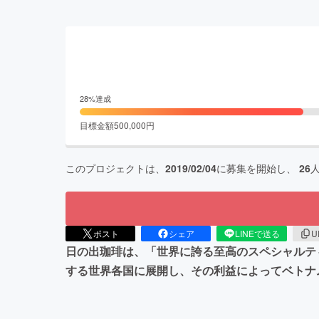
28
%達成
目標金額
500,000
円
このプロジェクトは、
2019/02/04
に募集を開始し、
26
ポスト
シェア
LINEで送る
U
日の出珈琲は、「世界に誇る至高のスペシャルテ
する世界各国に展開し、その利益によってベトナ