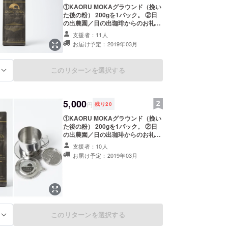
①KAORU MOKAグラウンド（挽い
た後の粉） 200gを1パック。 ②日
の出農園／日の出珈琲からのお礼
状。 ※豆の状態をご希望の場合は対
支援者：11人
応致しますのでご連絡ください。
お届け予定：2019年03月
このリターンを選択する
る
5,000
円
残り
20
①KAORU MOKAグラウンド（挽い
た後の粉） 200gを1パック。 ②日
の出農園／日の出珈琲からのお礼状
③ステンレス製ベトナム式ドリッ
支援者：10人
パーを1個 ※豆の状態をご希望の場
お届け予定：2019年03月
合は対応致しますのでご連絡くださ
い。
このリターンを選択する
る