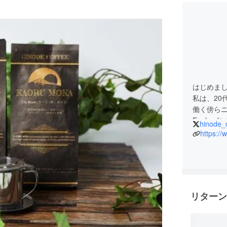
はじめまし
私は、20
働く傍らニュ
Engla
hinode_
世界各国
https://
国。大学
の友人と
穫、焙煎
げました
リターン