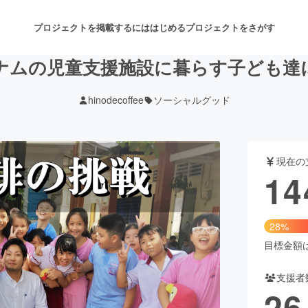
プロジェクトを掲載するには
はじめる
プロジェクトをさがす
ナムの児童支援施設に暮らす子ども達
hinodecoffee
ソーシャルグッド
注目のリターン
注目の新着プロジェクト
募集終了が近いプロジェクト
も
現在の
音楽
舞台・パフォーマンス
14
ゲーム・サービス開発
フード・飲食店
28%
書籍・雑誌出版
アニメ・漫画
目標金額は5
支援者
チャレンジ
ビューティー・ヘルスケ
26