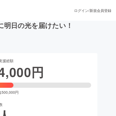
ログイン
/
新規会員登録
に明日の光を届けたい！
うすぐ公開されます
支援総額
プロダクト
4,000
円
ファッション
スポーツ
00,000円
数
ア
ソーシャルグッド
人