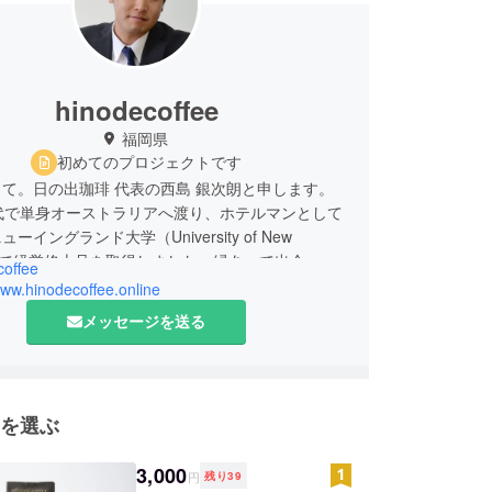
hinodecoffee
福岡県
初めてのプロジェクトです
て。日の出珈琲 代表の西島 銀次朗と申します。
代で単身オーストラリアへ渡り、ホテルマンとして
ーイングランド大学（University of New
nd）で経営修士号を取得しました。縁あって出会った
coffee
のクラスメイトと将来のビジネス構築を約束し帰
www.hinodecoffee.online
院で学んだグローバル経営戦略を活かし、ベトナム
メッセージを送る
共にコーヒー農園管理とコーヒー豆の栽培から収
、商品化の一連のプロセスを共同事業として立ち上
。
を選ぶ
3,000
円
残り
39