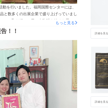
R活動を行いました。福岡国際センターには、
品と数多くの出展企業で盛り上げっていまし
スへの取り組み、日の出珈琲を始めた思いを
もっと見る
浪に憧れを抱き、東南アジアを中心にバック
報告！！
き先も決めずに、旅途中のベトナムに辿り着
詳細を見
集の投稿をインターネットで知り、その施設
た体験が、ことの始まりです。人材不足に、
さらに、子供たちが抱える過去の経験からの
ことがなかった感情と同時に、“自分の無力
が2か月間も経過していました。 １．児童養
現実を知り、自分の無力さに気づいたこと。
ったこと。 ３．再度、児童支援施設の訪問
ションは、日の出ブランドを、日本をはじめ
トナムの児童支援施設の子どもたちを支える
し微力ながら支える事は可能です。また、こ
詳細を見