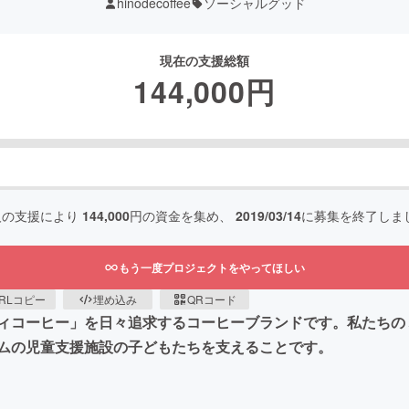
hinodecoffee
ソーシャルグッド
現在の支援総額
144,000
円
人の支援により
144,000
円の資金を集め、
2019/03/14
に募集を終了しま
もう一度プロジェクトをやってほしい
RLコピー
埋め込み
QRコード
ィコーヒー」を日々追求するコーヒーブランドです。私たちの
ムの児童支援施設の子どもたちを支えることです。