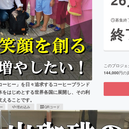
募集終
CAMPFIRE for Social Good
CAMPFIRE Creation
終
CAMPFIREふるさと納税
machi-ya
コミュニティ
このプロジェ
144,000
円の
コーヒー」を日々追求するコーヒーブランド
本をはじめとする世界各国に展開し、その利
支えることです。
ピー
埋め込み
QRコード