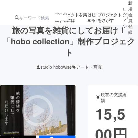
新
ロ
規
グ
会
プロジェクトを掲
はじ
プロジェクト
/
載するには
める
をさがす
イ
員
ン
登
旅の写真を雑貨にしてお届け！
録
「hobo collection」制作プロジェク
ト
人気のプロ
注目のリ
注目の新着プロ
募集終了が近いプ
もうすぐ公開
ジェクト
ターン
ジェクト
ロジェクト
されます
studio hobowise
アート・写真
アート・写真
音楽
現在の支援総
テクノロジー・ガジェット
ゲーム・サ
額
15,5
映像・映画
書籍・雑誌
00
円
ビジネス・起業
チャレンジ