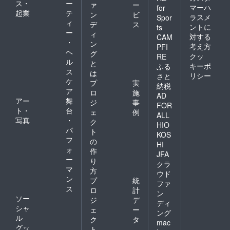
ス・
ー
ァ
ー
マーハ
for
起業
テ
ン
ビ
ラスメ
Spor
ィ
デ
ス
ントに
ts
ー
ィ
対する
CAM
・
ン
考え方
PFI
ヘ
グ
クッ
RE
ル
と
キーポ
ふる
ス
は
リシー
さと
ケ
プ
実
納税
ア
ロ
施
AD
アー
舞
ジ
事
FOR
ト・
台
ェ
例
ALL
写真
・
ク
HIO
パ
ト
KOS
フ
の
HI
ォ
作
JFA
ー
り
クラ
マ
方
ウド
ン
プ
統
ファ
ス
ロ
計
ン
ソー
ジ
デ
ディ
シャ
ェ
ー
ング
ル
ク
タ
mac
グッ
ト