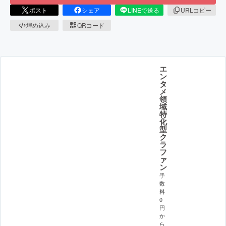
ポスト
シェア
LINEで送る
URLコピー
埋め込み
QRコード
エ
ン
タ
メ
領
域
特
化
型
ク
ラ
フ
ァ
ン
手
数
料
0
円
か
ら