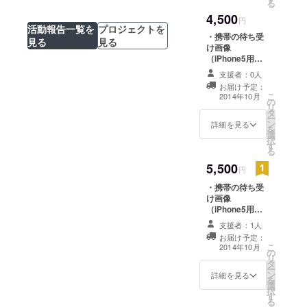
る
を更新しまし
を更新しまし
ルマグカップを1
4,500
た！
た！
つお送りいたし
円
活動報告一覧を
プロジェクトを
ます。
・携帯の待ち受
見る
見る
け画像
（iPhone5用）5
点セットをお送
支援者：0人
りいたします。
お届け予定：
・「hobo
こ
2014年10月
の
collection」オリ
リ
タ
ジナルミニス
ー
ン
テッカーを1枚お
詳細を見る
を
選
送りいたしま
択
す
す。 ・「hobo
る
collection」オリ
5,500
ジナル缶バッジ2
円
個セットをお送
・携帯の待ち受
りいたします。
け画像
・オリジナルT
（iPhone5用）5
シャツをお送り
点セットをお送
いたします。
支援者：1人
りいたします。
お届け予定：
・「hobo
こ
2014年10月
の
collection」オリ
リ
タ
ジナルミニス
ー
ン
テッカーを1枚お
詳細を見る
を
選
送りいたしま
択
す
す。 ・「hobo
る