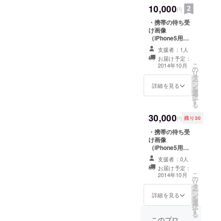
collection」オリ
10,000
ジナル缶バッジ2
円
個セットをお送
・携帯の待ち受
りいたします。
け画像
・オリジナル
（iPhone5用）5
トートバッグを
点セットをお送
お送りいたしま
支援者：1人
りいたします。
す。
お届け予定：
・「hobo
こ
2014年10月
の
collection」オリ
リ
タ
ジナルミニス
ー
ン
テッカーを1枚お
詳細を見る
を
選
送りいたしま
択
す
す。 ・ポスト
る
カード8枚セット
30,000
をお送りいたし
円
残り30
ます。 ・フォト
・携帯の待ち受
マグネット5枚
け画像
セットをお送り
（iPhone5用）5
いたします。 ・
点セットをお送
「hobo
支援者：0人
りいたします。
collection」オリ
お届け予定：
・「hobo
ジナル缶バッジ2
こ
2014年10月
の
collection」オリ
個セットをお送
リ
タ
ジナルミニス
りいたします。
ー
ン
テッカーを1枚お
詳細を見る
・オリジナル
を
選
送りいたしま
クッション
択
す
す。 ・ポスト
（450×450mm
る
カード8枚セット
このプロ
）をお送りいた