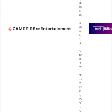
実
施
可
能
。
企
画
掲載
無料
か
ら
リ
タ
ー
ン
配
送
ま
で
、
す
べ
て
お
任
せ
の
プ
ラ
ン