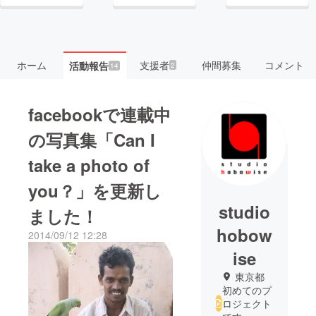
ホーム
支援者
仲間募集
コメント
活動報告
2
14
facebookで連載中
の写真集「Can I
take a photo of
you？」を更新し
studio
ました！
hobow
2014/09/12 12:28
ise
東京都
初めてのプ
ロジェクト