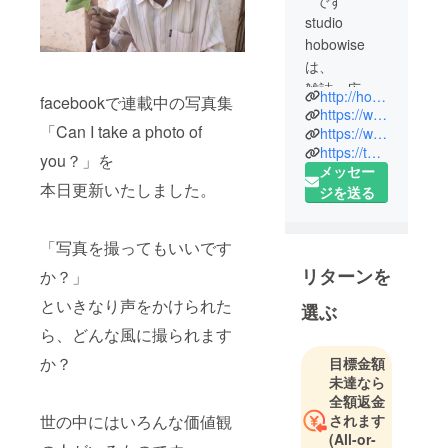
です
studio
hobowise
は、
雑誌・広
http://hobowise.com/
facebookで連載中の写真集
告・Webな
https://www.facebook.com/hobowise
「Can I take a photo of
どのデザイ
https://www.facebook.com/hobocollection
https://twitter.com/hobo_collection
ン、イラス
you？」を
メッセー
ト製作、写
本日更新いたしました。
ジを送る
真撮影を
行っていま
す。
「写真を撮ってもいいです
リターンを
か？」
といきなり声をかけられた
選ぶ
ら、どんな風に撮られます
か？
目標金額
未達なら
全額返金
されます
世の中にはいろんな価値観
(All-or-