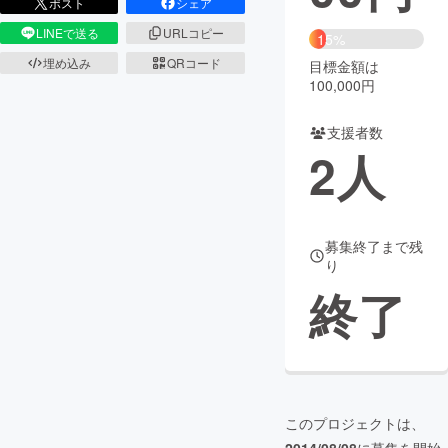
ポスト
シェア
LINEで送る
URLコピー
まちづくり・地域活性化
15%
埋め込み
QRコード
目標金額は
100,000円
CAMPFIRE for Social Good
CAMPFIRE Creation
CAMPFIREふるさと納税
machi-ya
コミュニティ
支援者数
2
人
募集終了まで残
り
終了
このプロジェクトは、