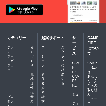
カテゴリー
起案サポート
サ
CAMP
ー
FIRE
テク
ま
プ
ス
ビ
につい
ノロ
ち
ロ
タ
ス
て
ジー
づ
ジ
ッ
・ガ
く
ェ
フ
CAM
CAMP
ジェ
り
ク
に
PFI
FIREと
ット
・
ト
相
RE
は
地
を
談
CAM
あんし
域
作
す
PFI
ん・安
活
る
る
RE
全への
性
資
コ
取り組
化
料
ミュ
み
プロ
音
請
ニ
ニュー
ダク
楽
求
ティ
ス
ト