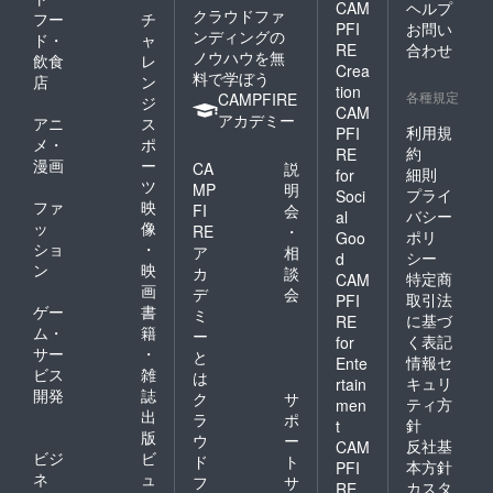
CAM
ヘルプ
クラウドファ
フー
チ
PFI
お問い
ンディングの
ド・
ャ
RE
合わせ
ノウハウを無
飲食
レ
Crea
料で学ぼう
店
ン
tion
各種規定
CAMPFIRE
ジ
CAM
アカデミー
アニ
ス
利用規
PFI
メ・
ポ
約
RE
漫画
ー
CA
説
細則
for
ツ
MP
明
プライ
Soci
ファ
映
FI
会
バシー
al
ッ
像
RE
・
ポリ
Goo
ショ
・
ア
相
シー
d
ン
映
カ
談
特定商
CAM
画
デ
会
取引法
PFI
ゲー
書
ミ
に基づ
RE
ム・
籍
ー
く表記
for
サー
・
と
情報セ
Ente
ビス
雑
は
キュリ
rtain
開発
誌
ク
サ
ティ方
men
出
ラ
ポ
針
t
版
ウ
ー
反社基
CAM
ビジ
ビ
ド
ト
本方針
PFI
ネ
ュ
フ
サ
カスタ
RE