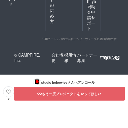
hi-ya
ド
の
補助
広
金申
め
請サ
方
ポー
ト
「QRコード」は株式会社デンソーウェーブの登録商標です。
© CAMPFIRE,
会社概
採用情
パートナー
Inc.
要
報
募集
studio hobowise
さんへアンコール
もう一度プロジェクトをやってほしい
2