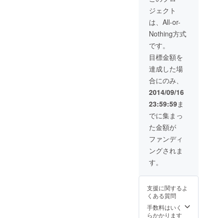
をお送りいたし
します。
ジェクト
ます。 ・フォト
マグネット5枚
は、All-or-
セットをお送り
Nothing方式
いたします。 ・
「hobo
です。
collection」オリ
目標金額を
ジナル缶バッジ2
個セットをお送
達成した場
りいたします。
合にのみ、
・フォトファブ
リックボード
2014/09/16
（300×450mm
23:59:59
ま
）をお送りいた
します。
でに集まっ
た金額が
ファンディ
ングされま
す。
支援に関するよ
くある質問
手数料はいく
らかかります