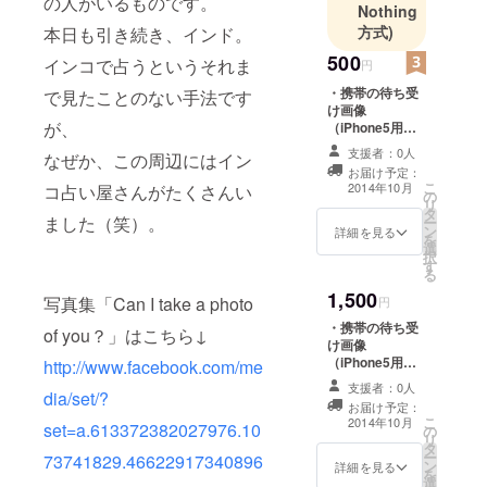
の人がいるものです。
Nothing
方式)
本日も引き続き、インド。
500
インコで占うというそれま
円
・携帯の待ち受
で見たことのない手法です
け画像
が、
（iPhone5用）5
点セットをお送
支援者：0人
なぜか、この周辺にはイン
りいたします。
お届け予定：
こ
2014年10月
コ占い屋さんがたくさんい
の
リ
タ
ました（笑）。
ー
ン
詳細を見る
を
選
択
す
る
1,500
写真集「Can I take a photo
円
・携帯の待ち受
of you？」はこちら↓
け画像
（iPhone5用）5
http://www.facebook.com/me
点セットをお送
支援者：0人
dia/set/?
りいたします。
お届け予定：
・「hobo
こ
2014年10月
set=a.613372382027976.10
の
collection」オリ
リ
タ
ジナルミニス
ー
73741829.46622917340896
ン
テッカーを1枚お
詳細を見る
を
選
送りいたしま