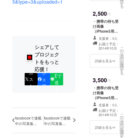
5&type=3&uploaded=1
択
す
す。 ・ポスト
る
カード8枚セット
2,500
をお送りいたし
円
ます。
・携帯の待ち受
け画像
（iPhone5用）5
点セットをお送
支援者：0人
りいたします。
お届け予定：
・「hobo
シェアして
こ
2014年10月
の
collection」オリ
リ
プロジェク
タ
ジナルミニス
ー
ン
テッカーを1枚お
詳細を見る
トをもっと
を
選
送りいたしま
択
応援！
LIN
す
す。 ・フォトマ
ポ
シ
る
Eで
グネット5枚セッ
ス
ェ
3,500
トをお送りいた
円
送
ト
ア
します。
・携帯の待ち受
る
け画像
（iPhone5用）5
点セットをお送
支援者：0人
りいたします。
お届け予定：
・「hobo
こ
2014年10月
の
collection」オリ
facebookで連載
facebookで連載
リ
タ
ジナルミニス
中の写真集
中の写真集
ー
ン
テッカーを1枚お
詳細を見る
「Can I take a
「Can I take a
を
選
送りいたしま
択
photo of you？」
photo of you？」
す
す。 ・オリジナ