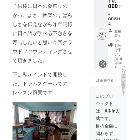
10,
上パフォー
※ イベ
000
子供達に日本の夏祭りの
円
マンスで自
ント当
※
かっこよさ、音楽のすばら
信をつけた
日に飾
ODISH
る提灯
私はオープ
しさを伝えながら昨年同様
A
の下の
ンマイクで
JAPAN
札に名
支援
に日本語が学べる下敷きを
FESTIV
入れ &
レベルの高
者：
AL2019
札の 裏
7人
寄与したいと思い今回クラ
さと自分の
代表 宮
面はご
お届
緊張により
原ナ
希望の
け予
ウドファウンディングさせ
チョス
演者サ
定：
無残に散
剛から
2019
イン(郵
て頂きました。
る。そのリ
年04
の真心
送) →提
こ
月
と愛情
ベンジを心
灯の下
の
リ
下は私がインドで開校し
のこ
の札に
タ
に決めて帰
ー
もった
名入れ
ン
詳細を見る
を
た、ドラムスクールでの
国し、間も
直筆手
につい
選
択
紙。 一
て ※支
す
なく膝の靭
レッスン風景です。
る
通ずつ
援時、
このプロ
帯の大け
気持ち
必ず備
ジェクト
が。
を込め
考欄に
て御礼
ご希望
は、
All-In方
の手紙
のお名
手術後一年
式
です。
を書か
前をご
せてい
の休養を得
記入く
目標金額に
ただき
ださ
て、ある時
関わらず、
ます。
い。 記
出会ったタ
※御礼の
入のな