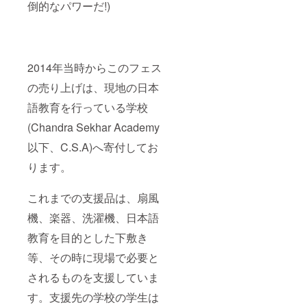
JAPAN
倒的なパワーだ!)
い。 →
FESTIVALを
提灯に
年に一度開
ついて
当日飾
催し、この
られる
フェスを通
提灯の
2014年当時からこのフェス
デザイ
じて沢山に
ンは変
の売り上げは、現地の日本
人たちに楽
更にな
語教育を行っている学校
しんでもら
る場合
がござ
い、子ども
(Chandra Sekhar Academy
いま
たちへの支
す。ご
以下、C.S.A)へ寄付してお
援も継続し
了承く
ださ
ります。
たいと考え
い。
ている。
これまでの支援品は、扇風
音楽、国
機、楽器、洗濯機、日本語
境、言葉、
教育を目的とした下敷き
全てを超え
等、その時に現場で必要と
て優しい循
環を毎年作
されるものを支援していま
ることを目
す。支援先の学校の学生は
標としてい