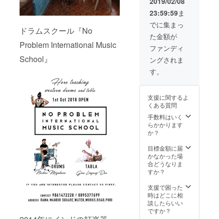
2019/02/08
メール
い場合
ブラの音に
23:59:59
ま
(手書き
は
魅せられイ
手紙を
CAMPF
でに集まっ
ドラムスクール『No
ンド修行に
スキャ
IREの
た金額が
ン)
ユー
出たのが
Problem International Music
※ODISH
ザー名
ファンディ
2014年。
A
を掲載
School』
ングされま
JAPAN
そこで経験
いたし
FESTIV
ます。
す。
した出来
AL2019
ご了承
事、出会
オリジ
くださ
ナル
い。 →
い、すべて
支援に関するよ
チャイ
提灯に
が重なり今
くある質問
パック&
ついて
に至る。
コー
当日飾
手数料はいく
ヒー
られる
らかかります
インドの子
パック
提灯の
か？
ども達に気
※ イベ
デザイ
ント当
持ちも心も
ンは変
目標金額に届
日に飾
更にな
かなかった場
救われた僕
る提灯
る場合
合どうなりま
は、いつし
の下の
がござ
すか？
札に名
いま
かこの気持
入れ &
す。ご
支援で困った
ちを返して
札の 裏
了承く
時はどこに相
いきたいと
面はご
ださ
談したらいい
希望の
い。
ですか？
思うように
演者サ