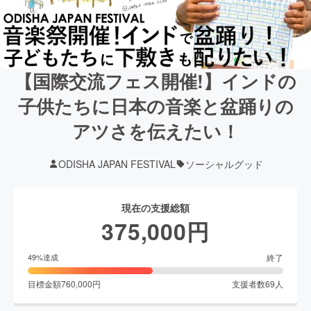
【国際交流フェス開催!】インドの
子供たちに日本の音楽と盆踊りの
アツさを伝えたい！
ODISHA JAPAN FESTIVAL
ソーシャルグッド
現在の支援総額
375,000
円
終了
49
%達成
目標金額
760,000
円
支援者数
69
人