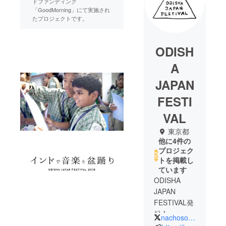
ドファンディング
「GoodMorning」にて実施され
たプロジェクトです。
ODISH
A
JAPAN
FESTI
VAL
東京都
他に4件の
プロジェク
トを掲載し
ています
ODISHA
JAPAN
FESTIVAL発
起人
nachosofficial3