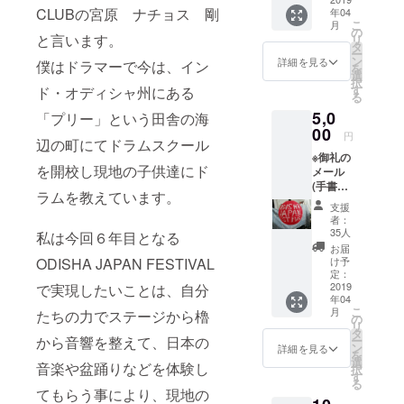
FESTIV
ハイスタ、
CLUBの宮原 ナチョス 剛
年04
AL2019
こ
月
レッチリ、
オリジ
の
と言います。
リ
ナル
タ
ニルヴァー
ー
チャイ
ン
詳細を見る
僕はドラマーで今は、イン
を
ナなどのコ
パック&
選
択
コー
ピーに明け
す
ド・オディシャ州にある
る
ヒー
暮れる。
5,0
パック
「プリー」という田舎の海
00
円
辺の町にてドラムスクール
そのままい
※御礼の
くつかのバ
を開校し現地の子供達にド
メール
(手書き
ンドを得
ラムを教えています。
手紙を
て、サポー
支援
スキャ
者：
トバンドレ
ン)
35人
私は今回６年目となる
※ODISH
コーディン
お届
A
け予
ODISHA JAPAN FESTIVAL
グも経験し
JAPAN
定：
２３歳で
FESTIV
2019
で実現したいことは、自分
年04
AL2019
キューバへ
こ
月
たちの力でステージから櫓
オリジ
の
リ
ラテン音楽
ナル
タ
ー
から音響を整えて、日本の
チャイ
の本場へ。
ン
詳細を見る
を
パック&
選
２７歳でNY
音楽や盆踊りなどを体験し
択
コー
す
る
へ行き、路
ヒー
てもらう事により、現地の
パック