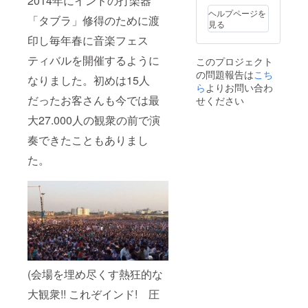
2014年にインドの打楽器
なり、毎年
イン(郵
ヘルプページを
「タブラ」修得のために渡
送) →提
音楽祭を開
見る
灯の下
催。日本か
印し毎年春に音楽フェス
の札に
らのミュー
名入れ
ティバルを開催するように
このプロジェクト
につい
ジシャンも
の問題報告は
こち
て ※支
なりました。初めは15人
多数渡印し
援時、
ら
よりお問い合わ
てくれて、
必ず備
だったお客さんも今では最
せください
考欄に
インド
大27.000人の観衆の前で演
ご希望
ミュージ
のお名
奏できたこともありまし
前をご
シャンとの
記入く
コラボも多
た。
ださ
数披露。毎
い。 記
入のな
年大盛況に
い場合
終わる。
は
そして2018
CAMPF
IREの
年にNPO法
ユー
人 JAPAN
ザー名
を掲載
INDIA CLUB
(会場を埋め尽くす熱狂的な
いたし
を立ち上
ます。
大観衆!! これぞインド! 圧
げ、ODISHA
ご了承
くださ