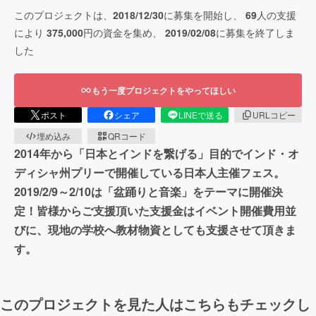
このプロジェクトは、
2018/12/30
に募集を開始し、
69
人の支援
により
375,000
円の資金を集め、
2019/02/08
に募集を終了しま
した
もう一度プロジェクトをやってほしい
ポスト
シェア
LINEで送る
URLコピー
埋め込み
QRコード
2014年から「日本とインドを繋げる」目的でインド・オ
ディシャ州プリーで開催している日本人主催フェス。
2019/2/9～2/10は「盆踊りと音楽」をテーマに開催決
定！皆様からご支援頂いた支援金はイベント開催費用並
びに、現地の学校へ教材物資としても支援させて頂きま
す。
このプロジェクトを見た人はこちらもチェックし