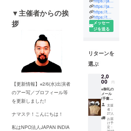
https://japan-india.club/
宮原 ナ
https://japan-india.club/odishajapanfestival/
▼主催者からの挨
https://twitter.com/odishajapanfest
チョス
https://twitter.com/JAPANINDIACLUB
剛。
拶
メッセー
ジを送る
1983年東京
生まれ。幼
少より音楽
を始め中学
リターンを
で吹奏楽部
選ぶ
でドラムの
かっこよさ
2,0
に胸を打た
00
円
れそのまま
【更新情報】※2/6(水)出演者
音楽の道
※御礼の
のアー写／プロフィール等
メール
へ。高校で
(手書き
を更新しました!
は軽音楽同
手紙を
支援
スキャ
好会でドラ
者：
ン)
ナマステ！こんにちは！
27人
ムを担当。
※ODISH
お届
A
け予
JAPAN
私はNPO法人JAPAN INDIA
定：
椎名林檎、
2019