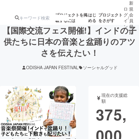
新
ロ
規
グ
会
プロジェクトを掲
はじ
プロジェクト
/
載するには
める
をさがす
イ
員
ン
登
【国際交流フェス開催!】インドの子
録
供たちに日本の音楽と盆踊りのアツ
さを伝えたい！
人気のプロ
注目のリ
注目の新着プロ
募集終了が近いプ
もうすぐ公開
ジェクト
ターン
ジェクト
ロジェクト
されます
ODISHA JAPAN FESTIVAL
ソーシャルグッド
アート・写真
音楽
現在の支援総
テクノロジー・ガジェット
ゲーム・サ
額
375,
映像・映画
書籍・雑誌
000
ビジネス・起業
チャレンジ