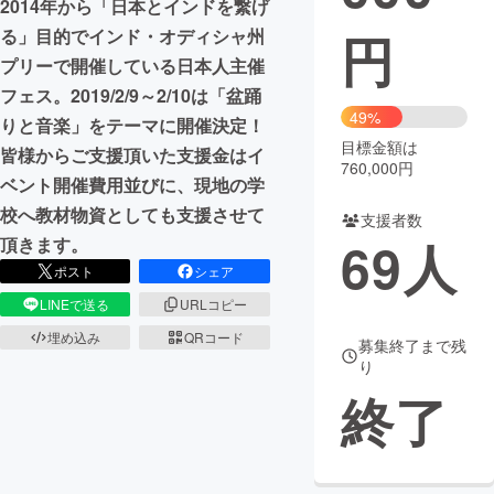
2014年から「日本とインドを繋げ
円
る」目的でインド・オディシャ州
まちづくり・地域活性化
プリーで開催している日本人主催
フェス。2019/2/9～2/10は「盆踊
CAMPFIRE for Social Good
CAMPFIRE Creation
49%
りと音楽」をテーマに開催決定！
CAMPFIREふるさと納税
machi-ya
コミュニティ
目標金額は
皆様からご支援頂いた支援金はイ
760,000円
ベント開催費用並びに、現地の学
校へ教材物資としても支援させて
支援者数
69
人
頂きます。
ポスト
シェア
LINEで送る
URLコピー
埋め込み
QRコード
募集終了まで残
り
終了