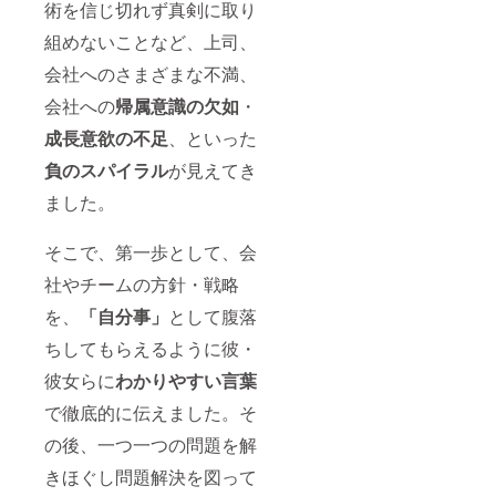
術を信じ切れず真剣に取り
組めないことなど、上司、
会社へのさまざまな不満、
会社への
帰属意識の欠如
・
成長意欲の不足
、といった
負のスパイラル
が見えてき
ました。
そこで、第一歩として、会
社やチームの方針・戦略
を、
「自分事」
として腹落
ちしてもらえるように彼・
彼女らに
わかりやすい言葉
で徹底的に伝えました。そ
の後、一つ一つの問題を解
きほぐし問題解決を図って