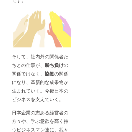
です。
ン＞各ポジ
ションの職
務職責明確
化＞業績評
価指標の策
定＞500名の
中途採用＞
1500名の統
合社員向け
そして、社内外の関係者た
各種トレー
ちとの仕事が、
勝ち負け
の
ニングプロ
関係ではなく、
協働
の関係
グラムの開
発＞年間50
になり、革新的な成果物が
回以上の研
生まれていく。今後日本の
修の実施
ビジネスを支えていく。
等、数々の
改革プロ
日本企業の志ある経営者の
ジェクトを
成功させ
方々や、学ぶ意欲を高く持
る。
つビジネスマン達に、我々