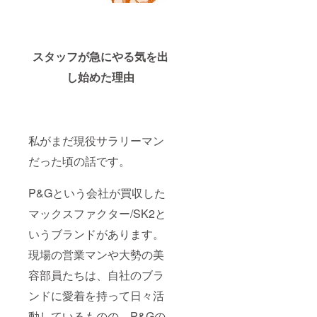
始一貫して
現場目線を
忘れず、
どのような
スタッフが急にやる気を出
相手に対し
し始めた理由
ても歯に衣
着せず発言
する姿に、
部下達から
私がまだ現役サラリーマン
は「猛獣」
だった頃の話です。
のあだ名を
頂戴し、そ
P&Gという会社が買収した
れがビジネ
ス引退後の
マックスファクター/SK2と
プロジェク
いうブランドがあります。
ト名にも
現場の営業マンや大勢の美
なってい
る。
容部員たちは、自社のブラ
ンドに愛着を持って日々活
次世代のビ
動しているものの、P&Gの