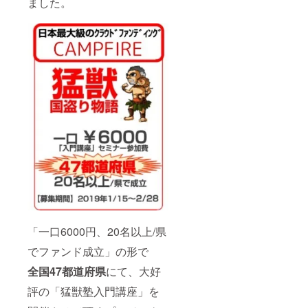
ました。
チームメン
バー全員が
①会社・部
門の方針・
戦略を腹落
ち理解し
②そこで果
たすべき自
身の役割を
しっかり認
識し、その
評価方法を
十分認識し
た上で
③それを実
行する為の
「一口6000円、20名以上/県
知識・スキ
でファンド成立」の形で
ル向上の機
全国47都道府県
にて、大好
会を十分に
評の「猛獣塾入門講座」を
与えられさ
えすれば