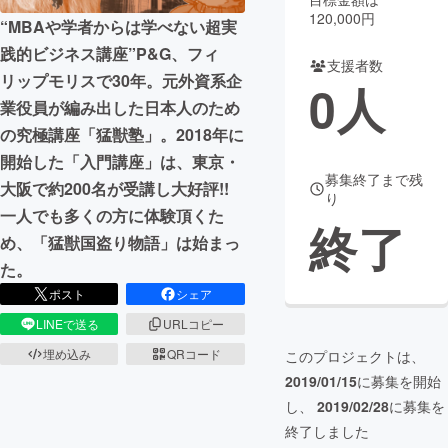
120,000円
“MBAや学者からは学べない超実
まちづくり・地域活性化
践的ビジネス講座”P&G、フィ
支援者数
リップモリスで30年。元外資系企
0
人
CAMPFIRE for Social Good
CAMPFIRE Creation
業役員が編み出した​日本人のため
CAMPFIREふるさと納税
machi-ya
コミュニティ
の究極講座「猛獣塾」。​2018年に
開始した「入門講座」は、東京・
募集終了まで残
大阪で約200名が受講し大好評!!
り
一人でも多くの方に体験頂くた
終了
め、「猛獣国盗り物語」は始まっ
た。
ポスト
シェア
LINEで送る
URLコピー
埋め込み
QRコード
このプロジェクトは、
2019/01/15
に募集を開始
し、
2019/02/28
に募集を
終了しました