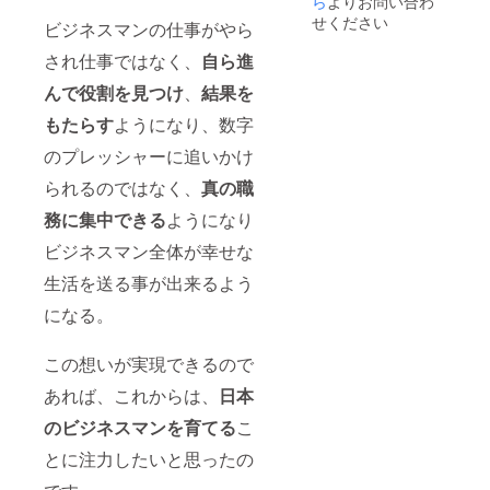
ら
よりお問い合わ
2001年に販
せください
ビジネスマンの仕事がやら
売組織開発
され仕事ではなく、
自ら進
及びチェン
ジマネジメ
んで役割を見つけ
、
結果を
ントの専門
もたらす
ようになり、数字
家として、
のプレッシャーに追いかけ
Philip Morris
株式会社に
られるのではなく、
真の職
招かれ、そ
務に集中できる
ようになり
の後の販売
ビジネスマン全体が幸せな
組織開発本
部長を含め
生活を送る事が出来るよう
足掛け5年
になる。
間、“マルボ
ロ返還・販
この想いが実現できるので
売組織買収
あれば、これからは、
日本
統合プロ
ジェクト”を
のビジネスマンを育てる
こ
リード。新
とに注力したいと思ったの
組織デザイ