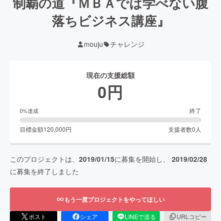
制覇の道『ＭＢＡでは学べない腹
落ちビジネス講座』
mouju
チャレンジ
現在の支援総額
0
円
終了
0
%達成
目標金額
120,000
円
支援者数
0
人
このプロジェクトは、
2019/01/15
に募集を開始し、
2019/02/28
に募集を終了しました
もう一度プロジェクトをやってほしい
ポスト
シェア
LINEで送る
URLコピー