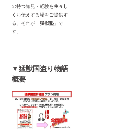
の持つ知見・経験を
生々し
2007年から
は、取締役
く
お伝えする場をご提供す
会メンバー
る、それが「
猛獣塾
」で
として、会
す。
社全体の経
営戦略策定
に携わる傍
ら、8年間の
長期にわた
り法人営業
▼猛獣国盗り物語
本部長とし
概要
て販売組織
を陣頭指
揮。IQOS世
界新発売に
向けて、業
界初となる
数々の斬新
なプロモー
ションを毎