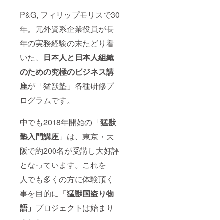
年成功させ
P&G, フィリップモリスで30
つつ“自販
機・コンビ
年。元外資系企業役員が長
ニエンスス
年の実務経験の末たどり着
トアへのビ
いた、
日本人と日本人組織
ジネス構造
変革”を徹底
のための究極のビジネス講
リード。部
座
が「猛獣塾」各種研修プ
門売上を
ログラムです。
2500億から
8000億へ急
中でも2018年開始の「
猛獣
成長させ
た。2015年
塾入門講座
」は、東京・大
IQOS新発売
阪で約200名が受講し大好評
成功を機
となっています。これを一
に、30年の
人でも多くの方に体験頂く
ビジネスマ
ン生活を勇
事を目的に
「猛獣国盗り物
退。
語」
プロジェクトは始まり