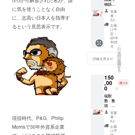
(ｵﾘ)から解放された私が、誰
所】富
物語を
スキルを社
山市内
に気を使うことなく自由
プロ
猛獣塾
内外に指
支援
デュー
Webコ
者：
に、志高い日本人を指導す
導。販売企
スして
ミュニ
0人
います
ティ/ビ
画マネー
お届
るという意思表示です。
CAMPF
ジネス
け予
ジャーとし
IRE公式
クラブ
定：
て日用品・
キュ
2019
説明
年03
レー
会 参
医薬品等の
こ
月
ター
加権利
の
様々なカテ
リ
大村和
開催は
タ
ー
彦 講演
ゴリー・ブ
翌日８
ン
詳細を見る
を
会を開
時～
選
ランドの販
択
催する
開催い
す
る
売戦略を立
権利
たしま
150
（日本
す ※日
案、パン
国内）
,00
程は、
残り3
パース、
通常講
都合に
0
円
ジョイ、
師料
より変
１０８
猛獣
更の可
VICS諸製品
０００
塾 塾
能性が
等の数々の
円をＣ
頭 西
ありま
ＡＭＰ
田浩史
新製品発売
す ※交
支援
ＦＩＲ
講演会
通費
者：
現役時代、P&G、Philip
を成功に導
Ｅ特別
を開催
は、ご
0人
く。
価格５
する権
負担お
Morrisで30年外資系企業
お届
０００
利（日
願いし
け予
０円
本国
定：