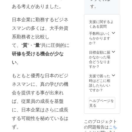
営業スタッ
程調整
させて
ある考えがありました。
す。
フの意識改
させて
いただ
革・ビジネ
いただ
きます
きます
※交通
日本企業に勤務するビジネ
ス構造改革
支援に関するよ
※交通
費、宿
に着手し、2
くある質問
スマンの多くは、大手外資
費、宿
泊費別
年連続のビ
泊費別
途かか
手数料はいく
系勤務者と比較し
途かか
ります
らかかります
ジネス倍増
ります
か？
て、“
質
”・“
量
”共に圧倒的に
を達成。300
（大
阪 在
名のチーム
目標金額に届
研修を受ける機会が少な
住）
かなかった場
で始まった
い
。
合どうなりま
各種改革
すか？
は、全国
もともと優秀な日本のビジ
支援で困った
2500名規模
時はどこに相
ネスマンに、真の学びの機
への改革に
談したらいい
ですか？
拡大しその
会を提供する事が出来れ
後の大成長
ば、従業員の成長を基盤
ヘルプページを
の基盤が作
見る
に、日本企業はさらに成長
られた。
する可能性を秘めているは
このプロジェクト
ず。
の問題報告は
こち