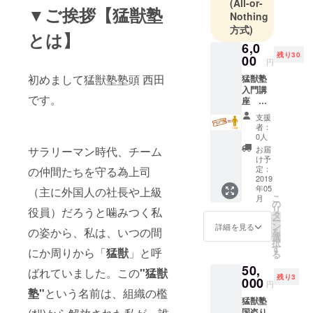
らは学べな
(All-or-
▼ご挨拶【猛獣塾
Nothing
い” 日本人の
方式)
為の“和魂洋
とは】
6,0
才”究極ビジ
残り30
00
ネス講座
円
初めまして猛獣塾塾頭 西田
猛獣塾
入門講
塾頭 西田浩
です。
座 １
史
名分
支援
参加権
者：
利 【日
0人
P&Gにて、
時】２
サラリーマン時代、チーム
お届
入社3か月で
０１９
け予
年５月
定：
の仲間たちを守る為上司
当時の店頭
２３日
2019
ディスプレ
年05
（主に外国人の社長や上級
(木)
こ
月
イ納入記録
【時
の
リ
役員）だろうと噛みつく私
間】１
タ
を塗り替
ー
９時～
ン
詳細を見る
の姿から、私は、いつの間
え、2年目か
を
２１時
選
択
３０分
らは法人営
す
にか周りから「
猛獣
」と呼
る
（受付
業実務の傍
50,
１８時
ばれていました。この
"
猛獣
ら、トレー
残り3
４５
000
円
分）
塾
"
という名前は、組織の檻
ナーとして
猛獣塾
【場
その知識・
国盗り