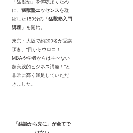
「猛獣塾」を体験頂くため
に、
猛獣塾エッセンス
を凝
縮した150分の「
猛獣塾入門
講座
」を開始。
東京・大阪で約200名が受講
頂き、“目からウロコ！
MBAや学者からは学べない
超実践的ビジネス講座！”と
非常に高く満足していただ
きました。
「結論から先に」が全てで
はない