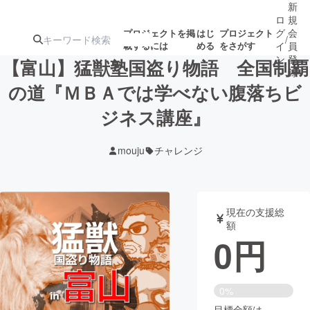
新
ロ
規
グ
会
プロジェクトを掲
はじ
プロジェクト
/
載するには
める
をさがす
イ
員
ン
登
【富山】猛獣塾国盗り物語 全国制覇
録
の道『ＭＢＡでは学べない腹落ちビ
ジネス講座』
人気のプロ
注目のリ
注目の新着プロ
募集終了が近いプ
もうすぐ公開
ジェクト
ターン
ジェクト
ロジェクト
されます
mouju
チャレンジ
アート・写真
音楽
現在の支援総
テクノロジー・ガジェット
ゲーム・サ
額
0
円
映像・映画
書籍・雑誌
0%
ビジネス・起業
チャレンジ
目標金額は