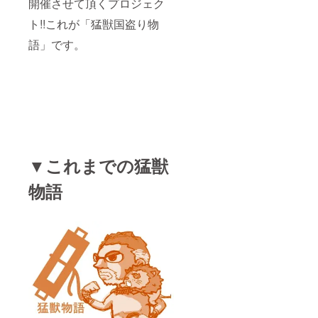
開催させて頂くプロジェク
ト!!これが「猛獣国盗り物
営業組織と
語」です。
いえども“数
字のプレッ
シャーなど
全く必要な
い！の信念
の元、
担当する組
織はビジネ
▼これまでの猛獣
スの成果の
みならず、
物語
従業員意識
調査でも常
にグローバ
ルNo1の結果
を出し続け
た。どのよ
うな立場に
なっても終