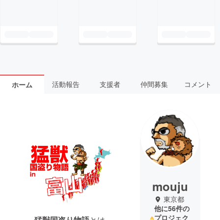
活動報告
支援者
仲間募集
コメント
ホーム
mouju
東京都
他に56件の
プロジェク
猛獣国盗り物語
とは