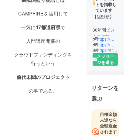
トを掲載し
ています
CAMPFIREを活用して
【猛獣塾】
一気に
47
都道府県
で
30年間ビジ
ネス最前線
https://mouju.jp/
入門講座開催の
で陣頭指揮
https://mouju.jp/seminar/
してきた元
https://triple-w.co.jp/?page_id=256
クラウドファンディングを
メッセー
外資系企業
ジを送る
行うという
取締役が、
欧米流vs日
前代未聞のプロジェクト
本式の思
考・行動の
リターンを
違いに悩み
の事である。
続け、遂に
選ぶ
たどり着い
た“MBAでは
目標金額
学べない”
未達なら
“目からウロ
全額返金
コ” “学者か
されます