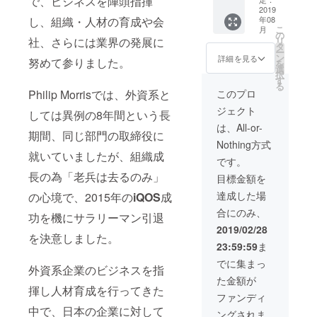
で、ビジネスを陣頭指揮
ます ※
【内
内） 通
2019
終了
し、組織・人材の育成や会
年08
本職はセー
容】 ク
常講師
後、場
こ
月
ラウド
料 ９
所等の
の
ルス＆マー
社、さらには業界の発展に
リ
ファン
０分４
詳細を
タ
ケティング
ー
ディン
８６，
メール
ン
詳細を見る
努めて参りました。
を
グとは
０００
ながら、組
にてご
選
択
クラウ
円を Ｃ
連絡い
す
織開発・人
る
ドファ
ＡＭＰ
たしま
Philip Morrisでは、外資系と
このプロ
材育成の達
ンディ
ＦＩＲ
す
ジェクト
ングの
Ｅ特別
しては異例の8年間という長
人として、
活用方
価格１
は、All-or-
様々な組織
期間、同じ部門の取締役に
法 中小
５００
Nothing方式
をリード。
企業に
００円
就いていましたが、組織成
おける
しか
マックス
です。
クラウ
も、１
長の為「老兵は去るのみ」
ファク
目標金額を
ドファ
２０分
ンディ
の講演
ター/SK2化
達成した場
の心境で、2015年の
iQOS
成
ング活
になり
粧品部門に
合にのみ、
用方
ます ※
功を機にサラリーマン引退
異動時に
法 etc.
公演時
2019/02/28
を決意しました。
※公演時
間１２
は、万年5番
23:59:59
ま
間１２
０分 ※
手メーカー
０分 ※
２０１
でに集まっ
外資系企業のビジネスを指
の意識が定
２０１
９年８
た金額が
９年３
月〜１
着していた
揮し人材育成を行ってきた
月〜１
１月に
ファンディ
美容部員・
２月に
て、日
中で、日本の企業に対して
ングされま
て、日
程調整