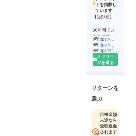
トを掲載し
ています
【猛獣塾】
30年間ビジ
ネス最前線
https://mouju.jp/
で陣頭指揮
https://mouju.jp/seminar/
してきた元
https://triple-w.co.jp/?page_id=256
メッセー
外資系企業
ジを送る
取締役が、
欧米流vs日
本式の思
考・行動の
リターンを
違いに悩み
続け、遂に
選ぶ
たどり着い
た“MBAでは
目標金額
学べない”
未達なら
“目からウロ
全額返金
コ” “学者か
されます