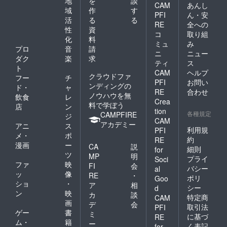
地
を
談
CAM
あんし
域
作
す
2007年から
PFI
ん・安
活
る
る
は、取締役
RE
全への
性
資
会メンバー
コ
取り組
化
料
ミュ
み
として、会
プロ
音
請
ニ
ニュー
社全体の経
ダク
楽
求
ティ
ス
営戦略策定
ト
CAM
ヘルプ
クラウドファ
に携わる傍
フー
チ
PFI
お問い
ンディングの
ド・
ャ
ら、8年間の
RE
合わせ
ノウハウを無
飲食
レ
長期にわた
Crea
料で学ぼう
店
ン
り法人営業
tion
各種規定
CAMPFIRE
ジ
CAM
本部長とし
アカデミー
アニ
ス
利用規
PFI
て販売組織
メ・
ポ
約
RE
を陣頭指
漫画
ー
CA
説
細則
for
ツ
揮。IQOS世
MP
明
プライ
Soci
ファ
映
FI
会
界新発売に
バシー
al
ッ
像
RE
・
向けて、業
ポリ
Goo
ショ
・
ア
相
シー
d
界初となる
ン
映
カ
談
特定商
CAM
数々の斬新
画
デ
会
取引法
PFI
なプロモー
ゲー
書
ミ
に基づ
RE
ム・
籍
ションを毎
ー
く表記
for