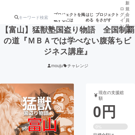
新
ロ
規
グ
会
プロジェクトを掲
はじ
プロジェクト
/
載するには
める
をさがす
イ
員
ン
登
【富山】猛獣塾国盗り物語 全国制覇
録
の道『ＭＢＡでは学べない腹落ちビ
ジネス講座』
人気のプロ
注目のリ
注目の新着プロ
募集終了が近いプ
もうすぐ公開
ジェクト
ターン
ジェクト
ロジェクト
されます
mouju
チャレンジ
アート・写真
音楽
現在の支援総
テクノロジー・ガジェット
ゲーム・サ
額
0
円
映像・映画
書籍・雑誌
0%
ビジネス・起業
チャレンジ
目標金額は