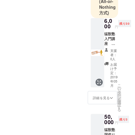
らは学べな
(All-or-
Nothing
い” 日本人の
方式)
為の“和魂洋
6,0
才”究極ビジ
残り30
00
ネス講座
円
猛獣塾
入門講
塾頭 西田浩
座 １
史
名分
支援
参加権
者：
利 【日
0人
P&Gにて、
時】２
お届
入社3か月で
０１９
け予
年５月
定：
当時の店頭
２３日
2019
ディスプレ
年05
(木)
こ
月
イ納入記録
【時
の
リ
間】１
タ
を塗り替
ー
９時～
ン
詳細を見る
え、2年目か
を
２１時
選
択
３０分
らは法人営
す
る
（受付
業実務の傍
50,
１８時
ら、トレー
残り3
４５
000
円
分）
ナーとして
猛獣塾
【場
その知識・
国盗り