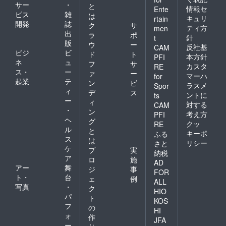
サー
・
と
年成功させ
情報セ
Ente
ビス
雑
は
つつ“自販
キュリ
rtain
開発
誌
ク
サ
ティ方
men
機・コンビ
出
ラ
ポ
針
t
ニエンスス
版
ウ
ー
反社基
CAM
トアへのビ
ビジ
ビ
ド
ト
本方針
PFI
ジネス構造
ネ
ュ
フ
サ
カスタ
RE
ス・
ー
変革”を徹底
ァ
ー
マーハ
for
起業
テ
ン
ビ
リード。部
ラスメ
Spor
ィ
デ
ス
ントに
門売上を
ts
ー
ィ
対する
CAM
2500億から
・
ン
考え方
PFI
8000億へ急
ヘ
グ
クッ
RE
成長させ
ル
と
キーポ
ふる
ス
た。2015年
は
リシー
さと
ケ
プ
実
IQOS新発売
納税
ア
ロ
施
成功を機
AD
アー
舞
ジ
事
FOR
に、30年の
ト・
台
ェ
例
ALL
ビジネスマ
写真
・
ク
HIO
ン生活を勇
パ
ト
KOS
フ
退。
の
HI
ォ
作
JFA
ー