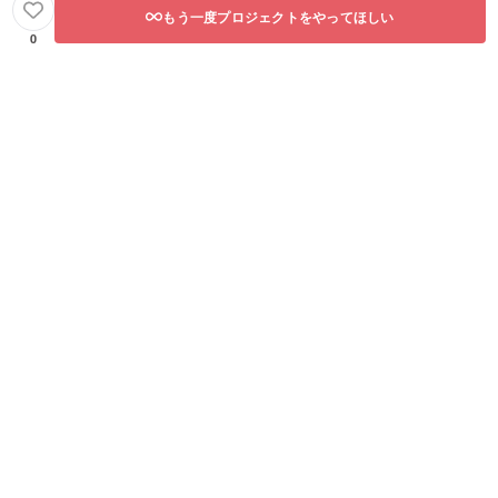
もう一度プロジェクトをやってほしい
0
営業組織と
いえども“数
字のプレッ
シャーなど
全く必要な
い！の信念
の元、
担当する組
織はビジネ
スの成果の
みならず、
従業員意識
調査でも常
にグローバ
ルNo1の結果
を出し続け
た。どのよ
うな立場に
なっても終