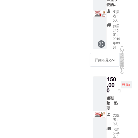
所】富
物語を
スキルを社
山市内
プロ
猛獣塾
内外に指
支援
デュー
Webコ
者：
導。販売企
スして
ミュニ
0人
います
ティ/ビ
画マネー
お届
CAMPF
ジネス
け予
ジャーとし
IRE公式
クラブ
定：
て日用品・
キュ
2019
説明
年03
レー
会 参
医薬品等の
こ
月
ター
加権利
の
様々なカテ
リ
大村和
開催は
タ
ー
彦 講演
ゴリー・ブ
翌日８
ン
詳細を見る
を
会を開
時～
選
ランドの販
択
催する
開催い
す
る
売戦略を立
権利
たしま
150
（日本
す ※日
案、パン
国内）
,00
程は、
残り3
パース、
通常講
都合に
0
円
ジョイ、
師料
より変
１０８
猛獣
更の可
VICS諸製品
０００
塾 塾
能性が
等の数々の
円をＣ
頭 西
ありま
ＡＭＰ
田浩史
新製品発売
す ※交
支援
ＦＩＲ
講演会
通費
者：
を成功に導
Ｅ特別
を開催
は、ご
0人
く。
価格５
する権
負担お
お届
０００
利（日
願いし
け予
０円
本国
定：