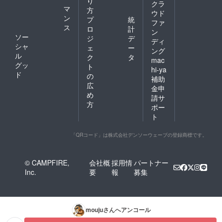
り
チームメン
クラ
マ
方
ウド
バー全員が
ン
プ
統
ファ
①会社・部
ス
ロ
計
ン
門の方針・
ソー
ジ
デ
ディ
戦略を腹落
シャ
ェ
ー
ング
ル
ち理解し
ク
タ
mac
グッ
ト
②そこで果
hi-ya
ド
の
たすべき自
補助
広
金申
身の役割を
め
請サ
しっかり認
方
ポー
識し、その
ト
評価方法を
十分認識し
「QRコード」は株式会社デンソーウェーブの登録商標です。
た上で
③それを実
© CAMPFIRE,
会社概
採用情
パートナー
行する為の
Inc.
要
報
募集
知識・スキ
ル向上の機
会を十分に
与えられさ
mouju
さんへアンコール
えすれば