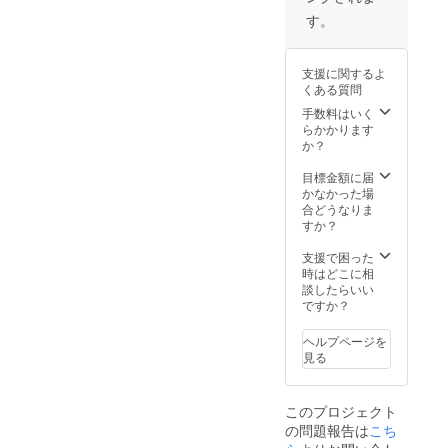
営業スタッ
程調整
させて
す。
フの意識改
させて
いただ
革・ビジネ
いただ
きます
きます
※交通
ス構造改革
支援に関するよ
※交通
費、宿
に着手し、2
くある質問
費、宿
泊費別
年連続のビ
泊費別
途かか
手数料はいく
途かか
ります
らかかります
ジネス倍増
ります
か？
を達成。300
（大
阪 在
名のチーム
目標金額に届
住）
かなかった場
で始まった
合どうなりま
各種改革
すか？
は、全国
支援で困った
2500名規模
時はどこに相
への改革に
談したらいい
ですか？
拡大しその
後の大成長
ヘルプページを
の基盤が作
見る
られた。
このプロジェクト
の問題報告は
こち