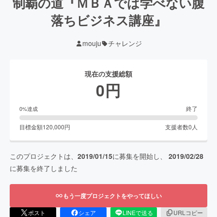
制覇の道『ＭＢＡでは学べない腹
落ちビジネス講座』
mouju
チャレンジ
現在の支援総額
0
円
終了
0
%達成
目標金額
120,000
円
支援者数
0
人
このプロジェクトは、
2019/01/15
に募集を開始し、
2019/02/28
に募集を終了しました
もう一度プロジェクトをやってほしい
ポスト
シェア
LINEで送る
URLコピー