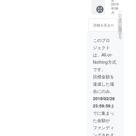
ます ※
【内
内） 通
2019
終了
年08
本職はセー
容】 ク
常講師
後、場
こ
月
ラウド
料 ９
所等の
の
ルス＆マー
リ
ファン
０分４
詳細を
タ
ケティング
ー
ディン
８６，
メール
ン
詳細を見る
を
グとは
０００
ながら、組
にてご
選
択
クラウ
円を Ｃ
連絡い
す
織開発・人
る
ドファ
ＡＭＰ
たしま
このプロ
材育成の達
ンディ
ＦＩＲ
す
ジェクト
ングの
Ｅ特別
人として、
活用方
価格１
は、All-or-
様々な組織
法 中小
５００
Nothing方式
をリード。
企業に
００円
おける
しか
マックス
です。
クラウ
も、１
ファク
目標金額を
ドファ
２０分
ンディ
の講演
ター/SK2化
達成した場
ング活
になり
粧品部門に
合にのみ、
用方
ます ※
異動時に
法 etc.
公演時
2019/02/28
※公演時
間１２
は、万年5番
23:59:59
ま
間１２
０分 ※
手メーカー
０分 ※
２０１
でに集まっ
の意識が定
２０１
９年８
た金額が
９年３
月〜１
着していた
月〜１
１月に
ファンディ
美容部員・
２月に
て、日
ングされま
て、日
程調整