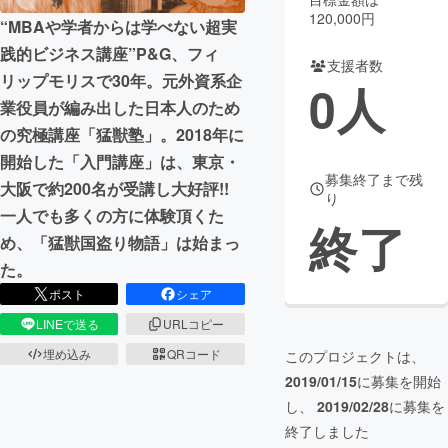
120,000円
“MBAや学者からは学べない超実
まちづくり・地域活性化
践的ビジネス講座”P&G、フィ
支援者数
リップモリスで30年。元外資系企
0
人
CAMPFIRE for Social Good
CAMPFIRE Creation
業役員が編み出した​日本人のため
CAMPFIREふるさと納税
machi-ya
コミュニティ
の究極講座「猛獣塾」。​2018年に
開始した「入門講座」は、東京・
募集終了まで残
大阪で約200名が受講し大好評!!
り
一人でも多くの方に体験頂くた
終了
め、「猛獣国盗り物語」は始まっ
た。
ポスト
シェア
LINEで送る
URLコピー
埋め込み
QRコード
このプロジェクトは、
2019/01/15
に募集を開始
し、
2019/02/28
に募集を
終了しました