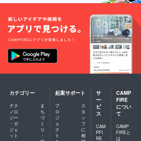
ン＞各ポジ
ションの職
務職責明確
化＞業績評
価指標の策
定＞500名の
中途採用＞
1500名の統
合社員向け
各種トレー
ニングプロ
グラムの開
発＞年間50
回以上の研
カテゴリー
起案サポート
サ
CAMP
修の実施
ー
FIRE
テク
ま
プ
ス
等、数々の
ビ
につい
ノロ
ち
ロ
タ
改革プロ
ス
て
ジー
づ
ジ
ッ
ジェクトを
・ガ
く
ェ
フ
CAM
CAMP
成功させ
ジェ
り
ク
に
PFI
FIREと
る。
ット
・
ト
相
RE
は