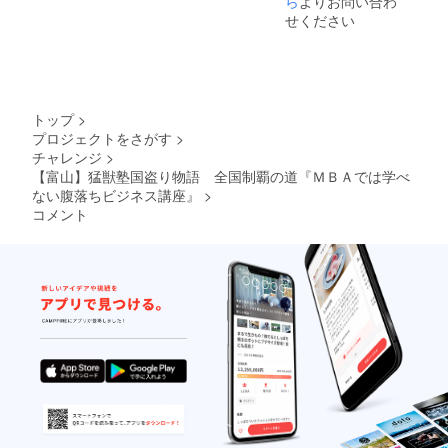
ら
よりお問い合わ
2001年に販
せください
売組織開発
及びチェン
ジマネジメ
ントの専門
トップ
>
家として、
プロジェクトをさがす
>
Philip Morris
チャレンジ
>
株式会社に
【富山】猛獣塾国盗り物語 全国制覇の道『ＭＢＡでは学べ
招かれ、そ
ない腹落ちビジネス講座』
>
の後の販売
コメント
組織開発本
部長を含め
足掛け5年
間、“マルボ
ロ返還・販
売組織買収
統合プロ
ジェクト”を
リード。新
組織デザイ