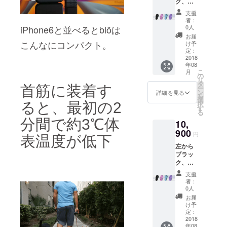
ク、ピ
ンク、
支援
スカイ
者：
ブ
iPhone6と並べるとblöは
0人
ルー、
お届
パープ
こんなにコンパクト。
け予
ル内
定：
容：blö
2018
年08
本体 2
こ
月
個マイ
の
リ
クロ
タ
首筋に装着す
ー
USB充
ン
詳細を見る
を
電ケー
選
ると、最初の2
択
ブル2本
す
る
ペパー
分間で約3℃体
10,
ミント
オイル1
900
円
表温度が低下
本送
左から
料：
ブラッ
1,100円
ク、ピ
ンク、
支援
スカイ
者：
ブ
0人
ルー、
お届
パープ
け予
ル内
定：
容：blö
2018
年08