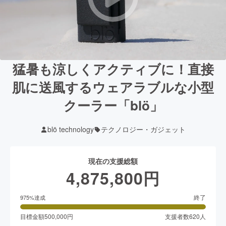
猛暑も涼しくアクティブに！直接
肌に送風するウェアラブルな小型
クーラー「blö」
blö technology
テクノロジー・ガジェット
現在の支援総額
4,875,800
円
終了
975
%達成
目標金額
500,000
円
支援者数
620
人