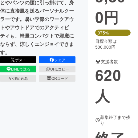
とやパンツの腰に引っ掛けて、身
0
円
体に直接風を送るパーソナルクー
まちづくり・地域活性化
ラーです。暑い季節のワークアウ
トやアウトドアでのアクティビ
CAMPFIRE for Social Good
CAMPFIRE Creation
975%
ティも、軽量コンパクトで邪魔に
CAMPFIREふるさと納税
machi-ya
コミュニティ
目標金額は
ならず、涼しくエンジョイできま
500,000円
す。
ポスト
シェア
支援者数
620
LINEで送る
URLコピー
埋め込み
QRコード
人
募集終了まで残
り