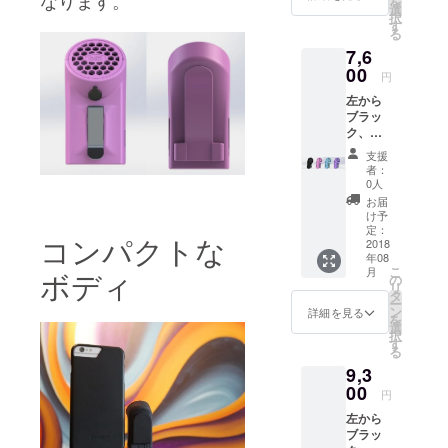
を
電ケー
す。
選
択
ブル1本
す
る
送料：
7,6
900円
00
円
左から
ブラッ
ク、ピ
ンク、
支援
スカイ
者：
ブ
0人
ルー、
お届
パープ
け予
ル内
定：
コンパクトな
容：blö
2018
年08
本体 2
こ
月
ボディ
個マイ
の
リ
クロ
タ
ー
USB充
ン
詳細を見る
を
電ケー
選
択
ブル2本
す
る
送料：
9,3
1,100円
00
円
左から
ブラッ