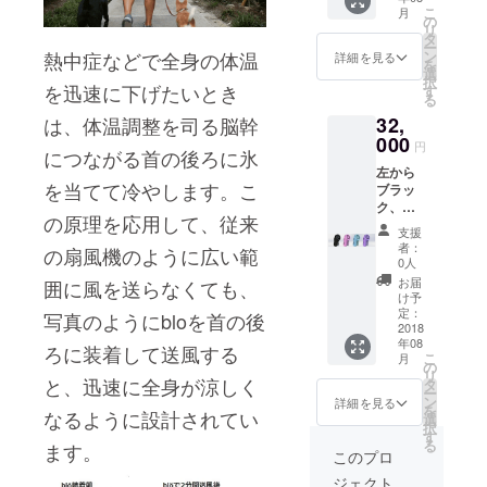
本体 3
こ
月
個マイ
の
リ
クロ
タ
ー
USB充
ン
熱中症などで全身の体温
詳細を見る
を
電ケー
選
択
ブル3本
を迅速に下げたいとき
す
る
送料無
32,
は、体温調整を司る脳幹
料
000
円
につながる首の後ろに氷
左から
を当てて冷やします。こ
ブラッ
ク、ピ
の原理を応用して、従来
ンク、
支援
スカイ
者：
の扇風機のように広い範
ブ
0人
ルー、
お届
囲に風を送らなくても、
パープ
け予
ル内
定：
写真のようにbloを首の後
容：blö
2018
年08
本体
ろに装着して送風する
こ
月
10個マ
の
リ
イクロ
と、迅速に全身が涼しく
タ
ー
USB充
ン
詳細を見る
を
なるように設計されてい
電ケー
選
択
ブル10
す
る
ます。
本※ 送
このプロ
料無料※
ジェクト
このリ