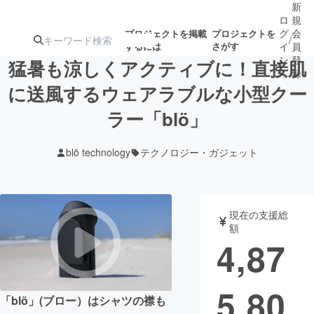
新
ロ
規
グ
会
プロジェクトを掲載
プロジェクトを
/
するには
さがす
イ
員
ン
登
猛暑も涼しくアクティブに！直接肌
録
に送風するウェアラブルな小型クー
ラー「blö」
人気のプロ
注目のリ
注目の新着プロ
募集終了が近いプ
もうすぐ公開
ジェクト
ターン
ジェクト
ロジェクト
されます
blö technology
テクノロジー・ガジェット
アート・写真
音楽
現在の支援総
テクノロジー・ガジェット
ゲーム・サ
額
4,87
映像・映画
書籍・雑誌
5,80
「blö」(ブロー）はシャツの襟も
ビジネス・起業
チャレンジ