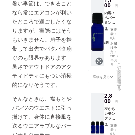
「blö」は現
暑い季節は、できること
00
円
在特許出願
なら常にエアコンが利い
内容：
中。
ペパー
たところで過ごしたくな
ミント
オイル1
りますが、実際にはそう
支援
本※ 送
者：
料無料※
もいきません。扇子を携
0人
このリ
お届
ターン
帯して出先でパタパタ扇
け予
はblö本
定：
ぐのも限界があります。
体を支
2018
年08
援する
こ
月
暑さでアウトドアのアク
場合の
の
リ
み、支
タ
ー
ティビティにもつい消極
援でき
ン
詳細を見る
を
ます。※
選
的になりそうです。
択
blö本体
す
る
の支援
2,8
が確認
そんなときは、襟もとや
できな
00
円
い場合
パンツのウエストに引っ
左から
キャン
レモン
セルと
掛けて、身体に直接風を
グラ
なりま
ス、ペ
す。
送るウエアラブルなパー
支援
パーミ
者：
ント、
ソナルクーラー、
0人