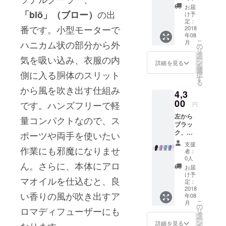
ラベン
お届
の出
ダー内
「blö」（ブロー）
け予
容：レ
定：
番です。小型モーターで
モング
2018
年08
ラス1本
こ
ハニカム状の部分から外
月
ペパー
の
リ
ミント1
タ
気を吸い込み、衣服の内
ー
本ラベ
ン
詳細を見る
を
ンダー1
選
側に入る胴体のスリット
択
本※ 送
す
る
料無料※
から風を吹き出す仕組み
4,3
このリ
ターン
00
です。ハンズフリーで軽
円
はblö本
左から
体を支
量コンパクトなので、ス
ブラッ
援する
ク、ピ
ポーツや両手を使いたい
場合の
ンク、
み、支
支援
作業にも邪魔になりませ
スカイ
援でき
者：
ブ
ます。※
0人
ん。さらに、本体にアロ
ルー、
blö本体
お届
パープ
の支援
け予
マオイルを仕込むと、良
ル内
が確認
定：
容：blö
2018
できな
い香りの風が吹き出すア
年08
本体 1
い場合
こ
月
個マイ
キャン
の
ロマディフューザーにも
リ
クロ
セルと
タ
ー
USB充
なりま
ン
詳細を見る
なります。