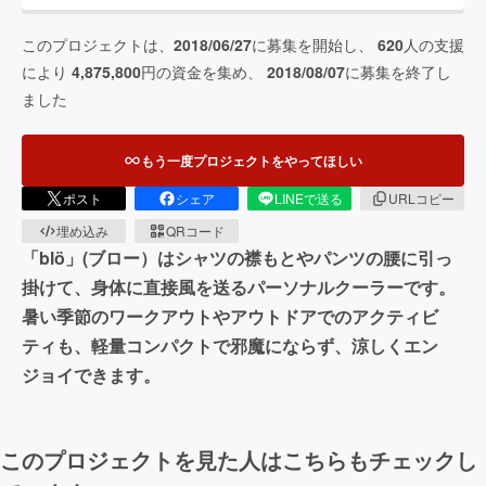
このプロジェクトは、
2018/06/27
に募集を開始し、
620
人の支援
により
4,875,800
円の資金を集め、
2018/08/07
に募集を終了し
ました
もう一度プロジェクトをやってほしい
ポスト
シェア
LINEで送る
URLコピー
埋め込み
QRコード
「blö」(ブロー）はシャツの襟もとやパンツの腰に引っ
掛けて、身体に直接風を送るパーソナルクーラーです。
暑い季節のワークアウトやアウトドアでのアクティビ
ティも、軽量コンパクトで邪魔にならず、涼しくエン
ジョイできます。
このプロジェクトを見た人はこちらもチェックし