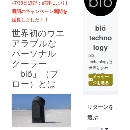
※7/30日追記：好評により1
週間のキャンペーン期間を
延長しました！！
blö
世界初のウエ
techno
アラブルな
logy
パーソナル
blö
クーラー
technologyは
世界初のウ
「blö」（ブ
エアラブル
メッセー
ロー）とは
クーラー
ジを送る
「blö」の発
案と商品化
を目的とし
リターンを
たアメリカ
西海岸の小
選ぶ
さな自己資
金会社。
1,7