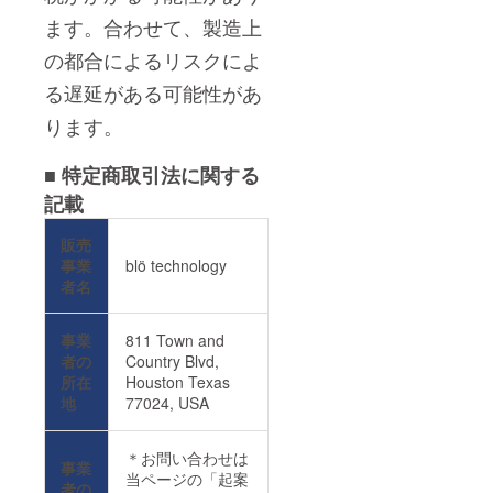
ます。合わせて、製造上
の都合によるリスクによ
る遅延がある可能性があ
ります。
■ 特定商取引法に関する
記載
販売
事業
blö technology
者名
事業
811 Town and
者の
Country Blvd,
所在
Houston Texas
地
77024, USA
＊お問い合わせは
事業
当ページの「起案
者の