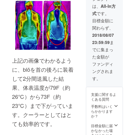
ターン
は、
All-In方
をご選
式
です。
択の場
合、後
目標金額に
日起案
関わらず、
者から
カラー
2018/08/07
選択の
23:59:59
ま
アン
ケート
でに集まっ
メール
た金額が
が届き
上記の画像でわかるよう
ます。
ファンディ
に、blöを首の後ろに装着
ングされま
して2分間送風した結
す。
果、体表温度が79F（約
支援に関するよ
26℃）から73F（約
くある質問
23℃）まで下がっていま
手数料はいく
らかかります
す。クーラーとしてはと
か？
ても効率的です。
目標金額に届
かなかった場