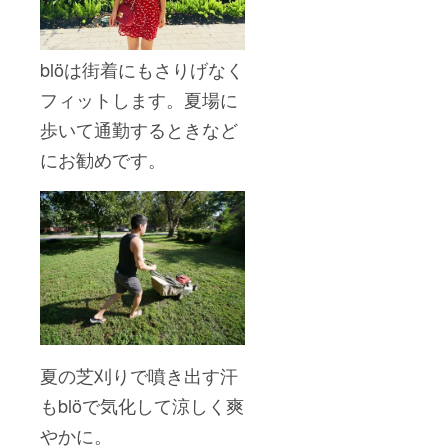
blöは
街着にもさりげなく
フィットします。夏場に
歩いて通勤するときなど
にお勧めです。
夏の芝刈りで噴き出す汗
も
blö
で気化して涼しく爽
やかに。