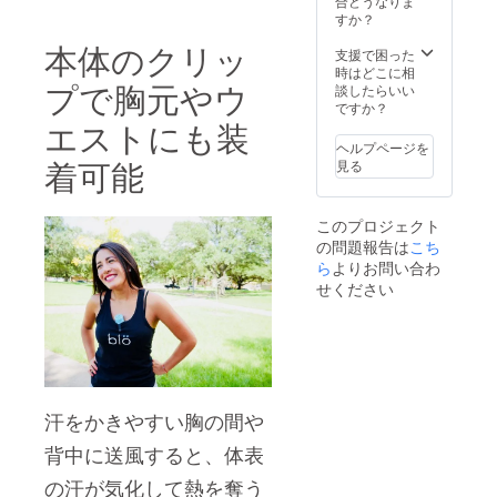
合どうなりま
すか？
本体のクリッ
支援で困った
時はどこに相
プで胸元やウ
談したらいい
ですか？
エストにも装
ヘルプページを
着可能
見る
このプロジェクト
の問題報告は
こち
ら
よりお問い合わ
せください
汗をかきやすい胸の間や
背中に送風すると、体表
の汗が気化して熱を奪う