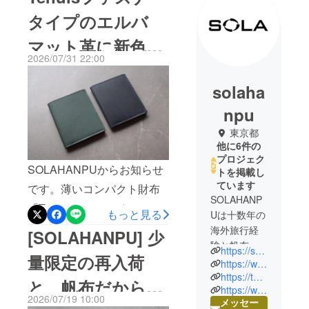
タイプのエルバ
マット革に新色
2026/07/31 22:00
「深海」と「深
solaha
緑」が登場！
npu
東京都
他に6件の
プロジェク
SOLAHANPUからお知らせ
トを掲載し
ています
です。薄いコンパクト財布
SOLAHANP
「Tenuis（テニュイス）
もっと見る
Uは十数年の
ファスナータイプ」に、味
海外旅行経
[SOLAHANPU] 少
験と帆布製
わい深いイタリアンレザー
https://solahanpu.com
量限定の再入荷
品職人とし
https://www.facebook.com/solahanpu
「エルバマット」を採用し
ての特徴を
https://twitter.com/solahanpu
と、帆布だから表
た新色「深海」と「深緑」
https://www.instagram.com/solahanpu
合わせ、帆
2026/07/19 10:00
メッセー
が新たに仲間入りしまし
布製品の設