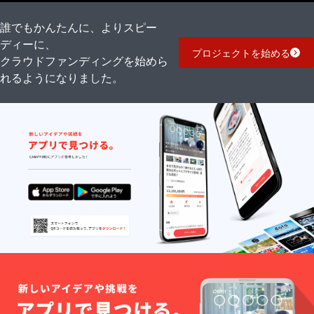
しましょう！SOLAHANPU
くなってしまうからです。
の薄さを意識して設計され
③ 緻密に重なる縫製の数々
誰でもかんたんに、よりスピー
ており、ミニマリスト財布
コインポケットのファス
ディーに、
やミニマル財布を検討して
プロジェクトを始める
クラウドファンディングを始めら
ナーやディバイダー（仕切
いる方に適しています。
れるようになりました。
り）、そしてフラップタイ
キャッシュレス中心の方は
プであれば「2段×蓋と本
もちろん、紙幣を折らずに
体」の接合など、とにかく
収納しつつ厚みを抑えたい
縫製箇所が多く複雑です。
方にも選ばれています。二
「薄いから工程が少ない」
つ折りでありながら、カー
のではなく、「薄く、使い
ド・コインの配置や分散構
やすく仕上げるために、あ
造を工夫することで無駄な
えて常識以上の手間をかけ
膨らみを抑えています。旅
ている」のが、
行用のサブ財布や日常使い
SOLAHANPUのこだわりで
のメイン財布としても使い
す。・ 写真では伝わりきら
やすく、コンパクト財布を
ない「青藍」の奥深さと、
探している方にとって実用