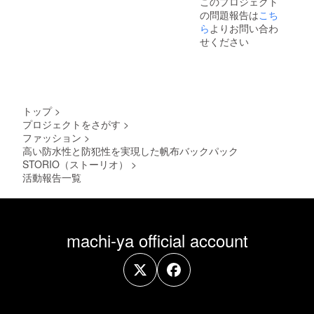
トを採用した、電子決済と
このプロジェクト
道に手作業で仕上げていま
布の色として選ばれる理由
の問題報告は
こち
現金のハイブリッドな財布
す。② 狂いが許されない
ら
よりお問い合わ
の一つです。素材にはイタ
です。カードや現金の量に
せください
「ツインカードスロット」
リアンレザーのエルバマッ
合わせて柔軟に対応できる
お馴染みの、カードを並べ
トを採用しています。牛の
仕組みを備えており、日々
て収納するツインスロッ
バット（臀部）部分を使用
の支払いや持ち歩きを驚く
ト。一見シンプルに見えま
し、植物タンニン鞣しで仕
トップ
>
ほどスマートに変えてくれ
すが、極めて狭い内側から
プロジェクトをさがす
>
上げられた革で、繊維密度
ファッション
>
ます。新色「青海」と「碧
美しく縫い上げるのは至難
が高く耐久性に優れていま
高い防水性と防犯性を実現した帆布バックパック
緑」の詳細は、下記リンク
の業です。更に2段あるス
STORIO（ストーリオ）
>
す。さらにオイル含有量が
活動報告一覧
よりぜひご覧ください。
ロットの真ん中を1ミリの狂
多いため、しっとりとした
▼Tenuisフラップタイプ 詳
いもなく真っ直ぐに縫う作
なめらかさが特徴です。使
細・ご購入はこちら
業は、熟練の職人であって
い始めは光沢を抑えたマッ
machi-ya official account
https://solahanpu.com/produ
も極限の集中力を要しま
トな質感ですが、使用とと
cts/tenuis-flapご一読いただ
す。ここが少しでもズレる
もに徐々に艶が出てきま
きありがとうございます。
と、カードを入れたときに
す。薄いコンパクト財布
また次のニュースでお会い
スムーズに出し入れできな
Tenuis第3世代は、㎜単位で