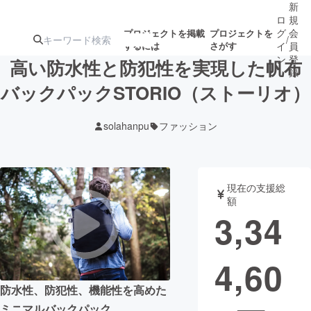
新
ロ
規
グ
会
プロジェクトを掲載
プロジェクトを
/
するには
さがす
イ
員
ン
登
高い防水性と防犯性を実現した帆布
録
バックパックSTORIO（ストーリオ）
人気のプロ
注目のリ
注目の新着プロ
募集終了が近いプ
もうすぐ公開
solahanpu
ファッション
ジェクト
ターン
ジェクト
ロジェクト
されます
アート・写真
音楽
現在の支援総
額
3,34
テクノロジー・ガジェット
ゲーム・サ
4,60
映像・映画
書籍・雑誌
防水性、防犯性、機能性を高めた
ビジネス・起業
チャレンジ
ミニマルバックパック