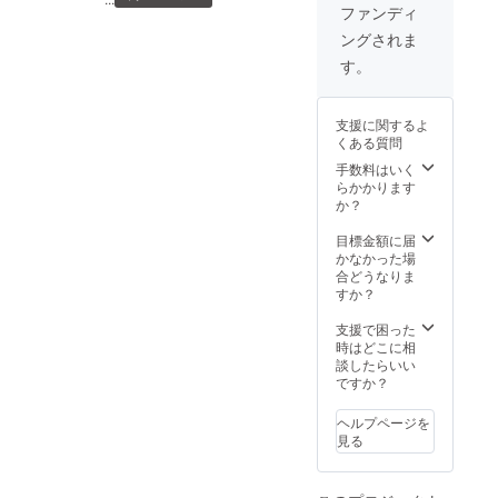
表面にスクラッチ加工が施
設計と工程を採用している
ファンディ
い。生産リソースが限られ
まずは少量ずつの生産とな
き、トスカーノの初期の色
されているため、良い具合
からです。薄い財布だけに
ングされま
ており、安定した在庫確保
る事及び在庫に限りがござ
を追い抜いてもう少し濃い
に色や模様の濃淡が散りば
す。
下手な作り方をすると、た
が難しい状況が続いており
います。SOLAHANPU by
色へと変化していきます。
められており、単色にはな
だの薄っぺらで安っぽい縫
申し訳ございません。現在
Inter-State Design (ISD)
こちらも非常にしっとりと
支援に関するよ
い独特の深みを感じさせま
製物に見えてしまう可能性
も作っては販売の繰り返し
くある質問
した大人っぽい落ち着いた
す。また、マルゴーレザー
さえあります。① 薄さの中
手数料はいく
サイクルで対応しておりま
雰囲気をお楽しみいただけ
らかかります
ならではの育てる楽しみも
に潜む「隠しポケット」の
す。今回再入荷した漆黒
か？
ます。それぞれの革が持つ
健在です。使い込むほどに
壁 Tenuisの大きな特徴であ
は、ミニ財布・コンパクト
個性や色合いの違いを楽し
目標金額に届
お馴染みの経年変化（エイ
る、表面の帆布と内側の山
かなかった場
財布の中でも特に人気の高
みながら、ぜひお好みのカ
合どうなりま
ジング）によって、初期の
羊革の間に隠されたポケッ
すか？
いカラーです。落ち着きの
ラーを見つけてみてくださ
淡く鮮やかな色彩から、じ
ト。この1層を設けるだけで
ある黒は、メンズ二つ折り
支援で困った
い。Tenuisファスナータイ
わじわと深く濃い目の色合
も、縫製やズレの調整にか
時はどこに相
財布の中でも扱いやすく、
プ（※旧Tenuis第3世代）
談したらいい
いへと変化していきます。
かる工程数は跳ね上がりま
ですか？
服装を選ばない汎用性があ
https://solahanpu.com/produ
Tenuisフラップタイプは、
す。コンマ数ミリの世界で
ります。過度な主張をせ
ヘルプページを
cts/tenuis-zipper
ファスナーレスでスマート
厚みを抑えつつ強度を保つ
見る
ず、それでいて品格や質感
に開閉できるコインポケッ
ため、職人が一点一点、地
が際立つため、長く使う財