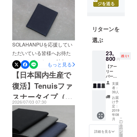
現できた「青藍」
ジを送る
計・製作を
た！「イタリアンレザーっ
のこだわり
しているブ
てどれも同じように経年変
ランドで
化するって書いてあるし、
す。2016年2
リターンを
違いがよく分からない…」
月に薄い財
布
選ぶ
実は、弊社スタッフも最初
SOLAHANPUを応援してい
「Tenuis（
は同じように感じていたこ
テニュイ
23,
ただいている皆様へお待た
残り1
とがありました。しかし、
800
ス）」が完
円
せいたしました。一時欠品
もっと見る
成。同年11
実際に革を触り比べて使い
【アー
となっておりましたTenuis
リー
月に改良版
【日本国内生産で
込んでいくと、革の種類に
バー
ファスナータイプ（旧第3世
の
ド：限
よって弾力や質感、柄、触
復活】Tenuisファ
支援
「Tenuis2」
定40個
代）の「青藍（せいら
者：
1000円
り心地、硬さや柔らかさな
39人
を発表。
スナータイプ（帆
ん）」が、待望の再入荷と
オフ】
お届
2019年には
ど様々な違いが存在しま
STORIO
2026/07/03 07:30
け予
なりました。しかしなが
布版）販売開始の
バック
「Tenuis3」
定：
す。今回採用したエルバ
パッ
2019
ら、大変恐縮ですが今回も
を発表し、
年08
ク 1個
お知らせ
マットは、イタリア・トス
こ
月
国内クラウ
ご用意できたのはごくわず
の
リ
カーノ地方の伝統的なバ
ドファン
タ
ー
かな数量のみとなります。
ン
詳細を見る
ディングの
を
ケッタ製法で作られている
選