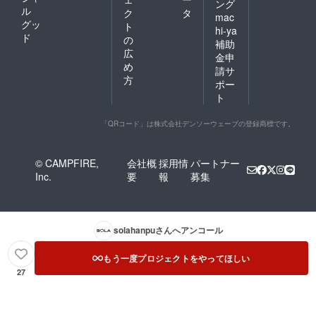
はぜひお早めにチェックし
ング
ル
ク
タ
mac
ていただけると幸いです。
グッ
ト
hi-ya
ド
の
薄いコンパクト財布Tenuis
補助
広
金申
ファスナータイプ（旧第3世
め
請サ
方
代）
ポー
ト
https://solahanpu.com/produ
cts/tenuis-zipper-canvas最後
「QRコード」は株式会社デンソーウェーブの登録商標です。
までお読みいただき、あり
がとうございました。
© CAMPFIRE,
会社概
採用情
パートナー
Inc.
要
報
募集
SOLAHANPU
solahanpu
さんへアンコール
もう一度プロジェクトをやってほしい
27