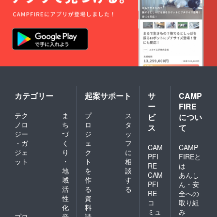
帆布の魅力今回再入荷した
性の高い選択肢です。特に
「青藍」ですが、実は写真
黒系のカラーは人気の為、
で実物に近い色味を出すの
入荷のタイミングでの検討
が非常に難しいカラーで
をおすすめします。薄いコ
す。ウェブサイトでは何と
ンパクト財布Tenuis第3世代
か実物に近い色合いの写真
製品ページ
を準備できたつもりです
https://solahanpu.com/produ
カテゴリー
起案サポート
サ
CAMP
が、実物を手に取っていた
cts/tenuis-third?from=article
ー
FIRE
だくと、光の当たり具合や
テク
ま
プ
ス
エルバマット革について
ビ
につい
角度によってまた違った表
ノロ
ち
ロ
タ
ス
て
https://solahanpu.com/blogs/
ジー
づ
ジ
ッ
情に見える場合がありま
all/italian-leather-
・ガ
く
ェ
フ
CAM
CAMP
す。この「青藍」や、同じ
ジェ
り
ク
に
comparison?from=article
PFI
FIREと
ット
・
ト
相
く人気の「鉛灰」などもそ
RE
は
地
を
談
CAM
あんし
うなのですが、帆布には、
域
作
す
PFI
ん・安
活
る
る
革の発色とは異なる大きな
RE
全への
性
資
コ
取り組
特徴があります。それは、
化
料
ミュ
み
プロ
音
請