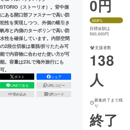
0
円
STORIO（ストーリオ）。背中側
まちづくり・地域活性化
にある開口部ファスナーで高い防
668%
犯性を実現しつつ、外側の蝋引き
目標金額は
CAMPFIRE for Social Good
CAMPFIRE Creation
帆布と内側のターポリンで高い防
500,000円
CAMPFIREふるさと納税
machi-ya
コミュニティ
水性を確保しています。内部空間
の2段仕切板は着脱/折りたたみ可
支援者数
138
能で内容物に合わせた使い方が可
能。容量は23Lで海外旅行にも
可。
人
ポスト
シェア
LINEで送る
URLコピー
埋め込み
QRコード
募集終了まで残
り
終了