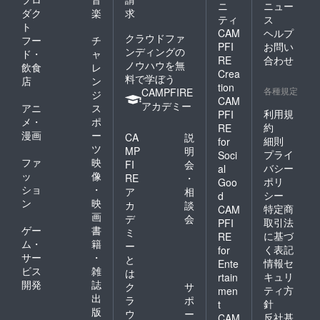
一面すべてにムラがなく、
ニ
ニュー
ダク
楽
求
ティ
ス
はっきりとした色が綺麗に
ト
CAM
ヘルプ
クラウドファ
フー
チ
出やすいという点です。そ
PFI
お問い
ンディングの
ド・
ャ
RE
合わせ
のため、革では表現するの
ノウハウを無
飲食
レ
Crea
料で学ぼう
店
ン
が難しい絶妙な「中間色」
tion
各種規定
CAMPFIRE
ジ
CAM
も、帆布であれば狙い通り
アカデミー
アニ
ス
利用規
PFI
メ・
ポ
に表現しやすくなります。
約
RE
漫画
ー
CA
説
細則
for
この美しい中間色の発色こ
ツ
MP
明
プライ
Soci
ファ
映
そが、帆布版Tenuisならで
FI
会
バシー
al
ッ
像
RE
・
ポリ
Goo
はの大きな魅力です。光の
ショ
・
ア
相
シー
d
ン
映
加減で様々に変化する、奥
カ
談
特定商
CAM
画
デ
会
取引法
PFI
深い「青藍」の色味を、ぜ
ゲー
書
ミ
に基づ
RE
ひお手元で楽しんでいただ
ム・
籍
ー
く表記
for
サー
・
と
情報セ
ければ幸いです。・お気に
Ente
ビス
雑
は
キュリ
rtain
入りのカラーはお早めにこ
開発
誌
ク
サ
ティ方
men
出
ラ
ポ
のように、SOLAHANPUの
針
t
版
ウ
ー
反社基
CAM