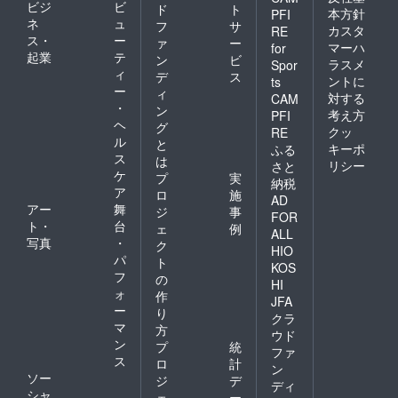
製品は「効率的な量産」と
ビジ
ビ
ド
ト
本方針
PFI
ネ
ュ
フ
サ
は対極にあります。一つひ
カスタ
RE
ス・
ー
ァ
ー
マーハ
for
とつが職人の執念のような
起業
テ
ン
ビ
ラスメ
Spor
ィ
デ
ス
手作業によって作られてい
ントに
ts
ー
ィ
対する
CAM
るため、一度在庫が切れる
・
ン
考え方
PFI
ヘ
グ
と、どうしても次の入荷ま
クッ
RE
ル
と
キーポ
ふる
でにお時間をいただくこと
ス
は
リシー
さと
ケ
プ
実
になってしまいます。手作
納税
ア
ロ
施
AD
業ならではの、手にした瞬
アー
舞
ジ
事
FOR
ト・
台
間の精巧さとタフさ。 ぜ
ェ
例
ALL
写真
・
ク
HIO
ひ、この機会にあなたのポ
パ
ト
KOS
フ
ケットに収めてみてくださ
の
HI
ォ
作
JFA
い。現在、青藍・漆黒・鉛
ー
り
クラ
マ
灰の各カラーが揃っており
方
ウド
ン
プ
統
ファ
ますが、いずれも少量生産
ス
ロ
計
ン
のため、気になっている方
ソー
ジ
デ
ディ
シャ
ェ
ー