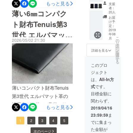
とうございます。薄いコン
舞台世の中には多くの薄い
リー
もっと見る
支援
たものとなっています。具
ています。トスカーノリス
バー
者：
パクト財布「Tenuisフラッ
財布がありますが、中には
薄い6㎜コンパク
ド：限
20人
体的なアップデートに関し
シオの青藍よりも深みのあ
定20個
プタイプ」（旧第4世代）
お届
「いざ使ってみるとカード
2000円
ては前回のブログからご確
ト財布Tenuis第3
け予
る色合いで、経年変化して
に、これからの季節にぴっ
オフ】
定：
が全然入らずパンパンにな
認ください。2026/7/3日 よ
STORIO
2019
も決して黒にはならず、艶
世代 エルバマッ
たりの鮮やかな2つの新色が
年08
る」「レシートを入れる場
バック
り再販予定販売ページ：
こ
月
の中にほんのり青系の雰囲
パッ
2026/05/02 21:30
の
仲間入りしました。新色の
所がなくて使いにくい」
リ
ト革「漆黒」再入
ク 1個
タ
https://solahanpu.com/produ
気を残す成熟した色合いへ
ー
ン
名前は「青海（せいか
詳細を見る
「お尻のポケットに入れた
を
荷のお知らせ
cts/tenuis-zipper-canvas以前
選
育っていきます。もう一つ
択
い）」と「碧緑（へきりょ
らすぐズボンに跡がついて
す
る
は当製品の海外生産を試み
の新色である深緑は、呼び
このプロ
く）」。どちらも、南国の
後悔した」といった声も少
た時期もありましたが、特
ジェクト
名こそトスカーノリスシオ
透き通るような海や澄み渡
なくありません。Tenuisシ
は、
All-In方
にこのモデルの財布製品は
革と同じですが、初期の色
る空を連想させる、美しく
リーズがそうした「薄い財
式
です。
薄いコンパクト財布Tenuis
本当に限られた一定水準の
合いは若干明るめで鮮やか
深みのあるカラーです。こ
布の弱点」を克服し、ス
目標金額に
第3世代 エルバマット革の
職人や工場でないと生産不
な表情をしています。ただ
の製品に使用している革
関わらず、
マートさと収納力を両立で
漆黒色が、約1か月半ぶりに
可と痛感した後、現在は日
し、オイルを多く含むエル
もっと見る
2019/04/16
は、イタリアの植物タンニ
きているのは、同業他社や
再入荷しました。数量に限
本で厳選した体制のみで生
バマット特有の早いエイジ
23:59:59
ま
ンオイル仕込みの「マル
一般的な革細工の常識を超
りがあるため、ご希望の方
1
2
3
4
5
産しています。しかし人
でに集まっ
ングにより、使用後の経年
ゴー」というレザーです。
える、極めて難易度の高い
はお早めにご検討くださ
た金額が
数、速度が限られてるので
変化で色が濃くなってい
次のページ
...