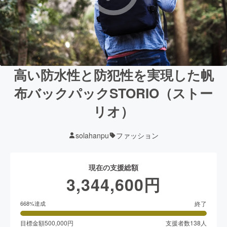
高い防水性と防犯性を実現した帆
布バックパックSTORIO（ストー
リオ）
solahanpu
ファッション
現在の支援総額
3,344,600
円
終了
668
%達成
目標金額
500,000
円
支援者数
138
人