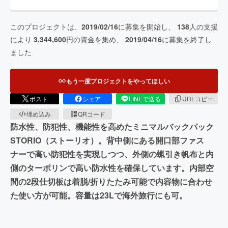
このプロジェクトは、
2019/02/16
に募集を開始し、
138
人の支援
により
3,344,600
円の資金を集め、
2019/04/16
に募集を終了し
ました
もう一度プロジェクトをやってほしい
ポスト
シェア
LINEで送る
URLコピー
埋め込み
QRコード
防水性、防犯性、機能性を高めたミニマルバックパック
STORIO（ストーリオ）。背中側にある開口部ファス
ナーで高い防犯性を実現しつつ、外側の蝋引き帆布と内
側のターポリンで高い防水性を確保しています。内部空
間の2段仕切板は着脱/折りたたみ可能で内容物に合わせ
た使い方が可能。容量は23Lで海外旅行にも可。