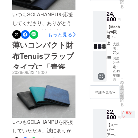
青藍だけでなく、人気の
択
財布カテゴ
す
由緒ある革です。オイル含
る
リにて史上
「漆黒（しっこく）」や
24,
いつもSOLAHANPUを応援
有量が多く、肌触りがしっ
最高額を達
800
「鉛灰（えんはい）」も含
円
してくださり、ありがとう
成しまし
とり滑らかなのが大きな特
【Mach
め、全体的に在庫に限りが
た。不必要
ございます。以前お話しし
徴。オイルをたっぷり含ん
i-ya限
もっと見る
ある状況です。「なぜいつ
なものを省
定：一
たTenuisファスナータイプ
でいる分だけエイジングも
般販売
薄いコンパクト財
くミニマリ
支援
も在庫が少ないの？」と思
より早
（旧第3世代）帆布版が間も
者：
早めで、使い始めると割と
ズム、合理
く入
79人
われるかもしれません。 実
布Tenuisフラップ
手!】
なく復活予定です。2019年
性、実用性
すぐに綺麗な艶が出始めて
お届
STORIO
は、SOLAHANPUの財布が
け予
を重視して
タイプに「青海」
のクラウドファンディング
濃い色へと変化していきま
バック
定：
これほどスリムでありなが
います。
パッ
2019
2026/06/23 18:00
財布部門で総支援額日本国
す。トスカーノリスシオと
と「碧緑」が登場
年08
ク 1個
ら使い勝手を妥協しない背
こ
月
の
内第一位4400万円のご支援
の色味の違いについて、詳
リ
タ
景には、「どうしても量産
ー
をいただいた帆布の薄いコ
ン
しくお伝えします。新色の
詳細を見る
を
化できない、職人の手作
選
択
ンパクト財布が7年ぶりに生
深海は、青系の色ですがか
す
る
業」に頼らなければいけな
産、再販となります。当時
なり濃い目のトーンです。
22,
い部分があるからです。・
在庫な
800
し
のバージョンよりいくつか
円
一瞬黒と見間違えてしまう
いつもSOLAHANPUを応援
「薄い財布＝使いにくい・
【スー
アップデートがあり、機能
ほどですが、しっかりとし
していただき、誠にありが
パー
後悔する」を覆すための裏
や使い心地、耐久性を上げ
アー
た青系のカラーに仕上がっ