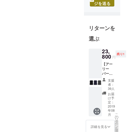
ジを送る
計・製作を
しているブ
ランドで
す。2016年2
リターンを
月に薄い財
布
選ぶ
「Tenuis（
テニュイ
23,
残り1
800
ス）」が完
円
成。同年11
【アー
リー
月に改良版
バー
の
ド：限
支援
「Tenuis2」
定40個
者：
1000円
39人
を発表。
オフ】
お届
2019年には
STORIO
け予
バック
「Tenuis3」
定：
パッ
2019
を発表し、
年08
ク 1個
こ
月
国内クラウ
の
リ
ドファン
タ
ー
ン
詳細を見る
ディングの
を
選