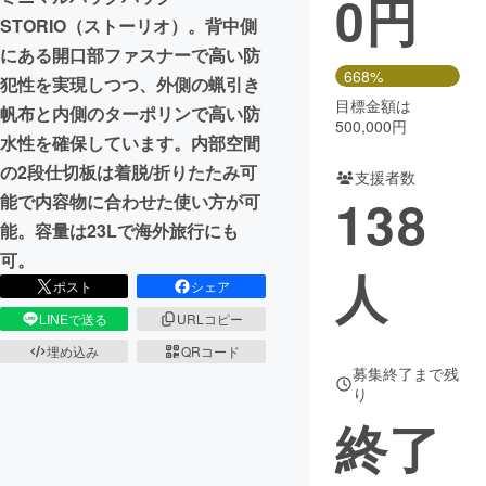
0
円
STORIO（ストーリオ）。背中側
まちづくり・地域活性化
にある開口部ファスナーで高い防
668%
犯性を実現しつつ、外側の蝋引き
目標金額は
CAMPFIRE for Social Good
CAMPFIRE Creation
帆布と内側のターポリンで高い防
500,000円
CAMPFIREふるさと納税
machi-ya
コミュニティ
水性を確保しています。内部空間
の2段仕切板は着脱/折りたたみ可
支援者数
138
能で内容物に合わせた使い方が可
能。容量は23Lで海外旅行にも
可。
人
ポスト
シェア
LINEで送る
URLコピー
埋め込み
QRコード
募集終了まで残
り
終了