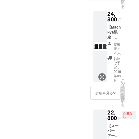
択
財布カテゴ
す
る
リにて史上
24,
最高額を達
800
円
成しまし
【Mach
た。不必要
i-ya限
なものを省
定：一
般販売
くミニマリ
支援
より早
者：
ズム、合理
く入
79人
手!】
性、実用性
お届
STORIO
け予
を重視して
バック
定：
います。
パッ
2019
年08
ク 1個
こ
月
の
リ
タ
ー
ン
詳細を見る
を
選
択
す
る
22,
在庫な
800
し
円
【スー
パー
アー