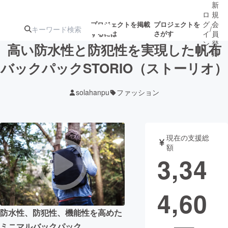
新
ロ
規
グ
会
プロジェクトを掲載
プロジェクトを
/
するには
さがす
イ
員
ン
登
高い防水性と防犯性を実現した帆布
録
バックパックSTORIO（ストーリオ）
人気のプロ
注目のリ
注目の新着プロ
募集終了が近いプ
もうすぐ公開
solahanpu
ファッション
ジェクト
ターン
ジェクト
ロジェクト
されます
アート・写真
音楽
現在の支援総
額
3,34
テクノロジー・ガジェット
ゲーム・サ
4,60
映像・映画
書籍・雑誌
防水性、防犯性、機能性を高めた
ビジネス・起業
チャレンジ
ミニマルバックパック