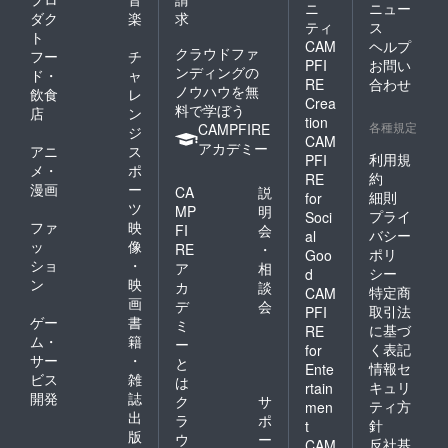
ニ
ニュー
ダク
楽
求
ティ
ス
ト
CAM
ヘルプ
クラウドファ
フー
チ
PFI
お問い
ンディングの
ド・
ャ
RE
合わせ
ノウハウを無
飲食
レ
Crea
料で学ぼう
店
ン
tion
各種規定
CAMPFIRE
ジ
CAM
アカデミー
アニ
ス
利用規
PFI
メ・
ポ
約
RE
漫画
ー
CA
説
細則
for
ツ
MP
明
プライ
Soci
ファ
映
FI
会
バシー
al
ッ
像
RE
・
ポリ
Goo
ショ
・
ア
相
シー
d
ン
映
カ
談
特定商
CAM
画
デ
会
取引法
PFI
ゲー
書
ミ
に基づ
RE
ム・
籍
ー
く表記
for
サー
・
と
情報セ
Ente
ビス
雑
は
キュリ
rtain
開発
誌
ク
サ
ティ方
men
出
ラ
ポ
針
t
版
ウ
ー
反社基
CAM