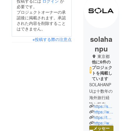
投稿するには
ログイン
が
必要です。
プロジェクトオーナーの承
認後に掲載されます。承認
された内容を削除すること
はできません。
solaha
※投稿する際の注意点
npu
東京都
他に6件の
プロジェク
トを掲載し
ています
SOLAHANP
Uは十数年の
海外旅行経
験と帆布製
https://solahanpu.com
品職人とし
https://www.facebook.com/solahanpu
ての特徴を
https://twitter.com/solahanpu
https://www.instagram.com/solahanpu
合わせ、帆
メッセー
布製品の設