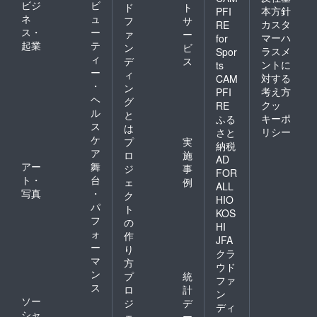
ビジ
ビ
ド
ト
本方針
PFI
ネ
ュ
フ
サ
カスタ
RE
ス・
ー
ァ
ー
マーハ
for
起業
テ
ン
ビ
ラスメ
Spor
ィ
デ
ス
ントに
ts
ー
ィ
対する
CAM
・
ン
考え方
PFI
ヘ
グ
クッ
RE
ル
と
キーポ
ふる
ス
は
リシー
さと
ケ
プ
実
納税
ア
ロ
施
AD
アー
舞
ジ
事
FOR
ト・
台
ェ
例
ALL
写真
・
ク
HIO
パ
ト
KOS
フ
の
HI
ォ
作
JFA
ー
り
クラ
マ
方
ウド
ン
プ
統
ファ
ス
ロ
計
ン
ソー
ジ
デ
ディ
シャ
ェ
ー