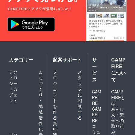
カテゴリー
起案サポート
サ
CAMP
ー
FIRE
テク
ま
プ
ス
ビ
につい
ノロ
ち
ロ
タ
ス
て
ジー
づ
ジ
ッ
・ガ
く
ェ
フ
CAM
CAMP
ジェ
り
ク
に
PFI
FIREと
ット
・
ト
相
RE
は
地
を
談
CAM
あんし
域
作
す
PFI
ん・安
活
る
る
RE
全への
性
資
コ
取り組
化
料
ミュ
み
プロ
音
請