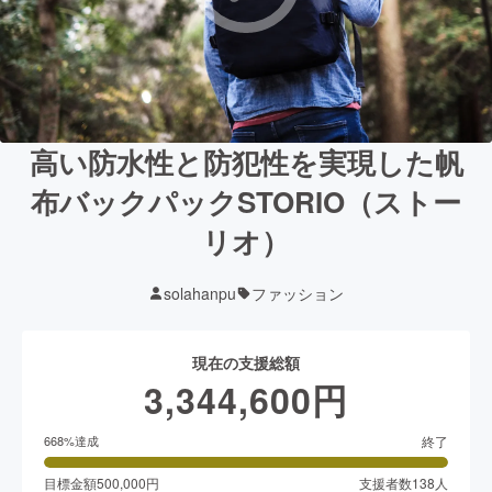
高い防水性と防犯性を実現した帆
布バックパックSTORIO（ストー
リオ）
solahanpu
ファッション
現在の支援総額
3,344,600
円
終了
668
%達成
目標金額
500,000
円
支援者数
138
人