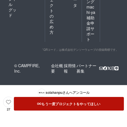
ング
ル
ク
タ
mac
グッ
ト
hi-ya
ド
の
補助
広
金申
め
請サ
方
ポー
ト
「QRコード」は株式会社デンソーウェーブの登録商標です。
© CAMPFIRE,
会社概
採用情
パートナー
Inc.
要
報
募集
solahanpu
さんへアンコール
もう一度プロジェクトをやってほしい
27