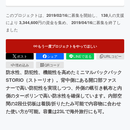
このプロジェクトは、
2019/02/16
に募集を開始し、
138
人の支援
により
3,344,600
円の資金を集め、
2019/04/16
に募集を終了し
ました
もう一度プロジェクトをやってほしい
ポスト
シェア
LINEで送る
URLコピー
埋め込み
QRコード
防水性、防犯性、機能性を高めたミニマルバックパック
STORIO（ストーリオ）。背中側にある開口部ファス
ナーで高い防犯性を実現しつつ、外側の蝋引き帆布と内
側のターポリンで高い防水性を確保しています。内部空
間の2段仕切板は着脱/折りたたみ可能で内容物に合わせ
た使い方が可能。容量は23Lで海外旅行にも可。