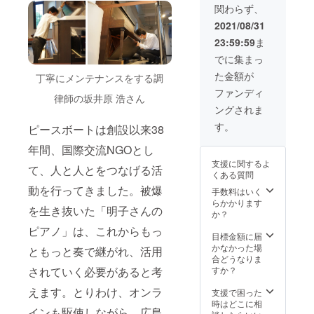
関わらず、
2021/08/31
23:59:59
ま
でに集まっ
た金額が
丁寧にメンテナンスをする調
ファンディ
律師の坂井原 浩さん
ングされま
す。
ピースボートは創設以来38
年間、国際交流NGOとし
支援に関するよ
て、人と人とをつなげる活
くある質問
動を行ってきました。被爆
手数料はいく
らかかります
を生き抜いた「明子さんの
か？
ピアノ」は、これからもっ
目標金額に届
かなかった場
ともっと奏で継がれ、活用
合どうなりま
すか？
されていく必要があると考
えます。とりわけ、オンラ
支援で困った
時はどこに相
インも駆使しながら、広島