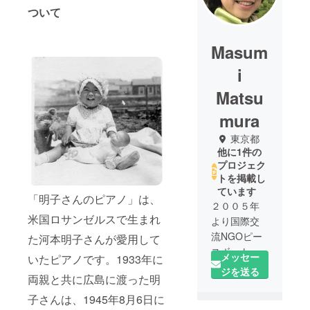
ついて
Masum
i
Matsu
mura
東京都
他に1件の
プロジェク
トを掲載し
ています
「明子さんのピアノ」は、
２００５年
米国ロサンゼルスで生まれ
より国際交
流NGOピー
た河本明子さんが愛用して
スボートス
メッセー
いたピアノです。1933年に
タッフ。
ジを送る
両親と共に広島に渡った明
国内では、
核兵器廃絶
子さんは、1945年8月6日に