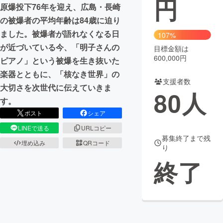
円
原爆投下76年を迎え、広島・長崎
まちづくり・地域活性化
の被爆者の平均年齢は84歳に迫り
ました。被爆者が語れなくなる日
107%
が近づいている今、「明子さんの
目標金額は
CAMPFIRE for Social Good
CAMPFIRE Creation
600,000円
ピアノ」という被爆を生き抜いた
CAMPFIREふるさと納税
machi-ya
コミュニティ
楽器とともに、「核なき世界」の
支援者数
大切さを次世代に伝えていきま
80
人
す。
ポスト
シェア
LINEで送る
URLコピー
募集終了まで残
埋め込み
QRコード
り
終了