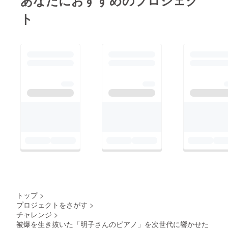
あなたにおすすめのプロジェク
物語と音色を素直に、
含まれていました。
ばれた理由として、
深く捉え、伝えていこ
PCV平和公園ウォーキ
ト
「楽器が生きているよ
うとする意欲が込めら
ングツアーでは、VR
うだ」と表現をしたこ
れ、1作を選ぶのがと
機材を覗き被爆前と当
と、「戦争なんておか
ても困難でした。その
時の様子と比較しなが
しい」ということをス
中でも、戦争を「自分
ら主要な見学ポイント
トレートに主張したこ
ごと」として捉え、2
を回りました。平和記
と、「私たちがこう
つの楽器に感謝し、伝
念資料館での桂さん
やって生きていること
えていこうと決意する
は、被爆した遺品に耳
も奇跡だ」と理解させ
桂さんの姿勢に、心を
をすますように近づ
てくれたこと、などを
打たれました。大賞賞
き、それが伝えるもの
あげました。二口さん
品は「広島への旅」と
をつかみ取ろうとして
からは、受賞せずとも
いうことで、コロナ状
いました。被爆者の伊
素晴らしい感想文を書
況を見ながら、準備を
藤さんのお話を聞く桂
いてくれたみなさんへ
していきたいと思いま
さんは、悲しく下を向
の総評が送られまし
す。このクラウドファ
く姿もありましたが、
トップ
>
た。子どもだからこそ
ンディングでご協力い
プロジェクトをさがす
>
時折伊藤さんの目を通
伝えられる素直で力強
チャレンジ
>
ただいた資金の一部
して、苦難を乗り越え
被爆を生き抜いた「明子さんのピアノ」を次世代に響かせた
いメッセージ、高校生