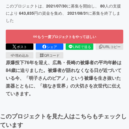
このプロジェクトは、
2021/07/30
に募集を開始し、
80
人の支援
により
643,835
円の資金を集め、
2021/08/31
に募集を終了しま
した
もう一度プロジェクトをやってほしい
ポスト
シェア
LINEで送る
URLコピー
埋め込み
QRコード
原爆投下76年を迎え、広島・長崎の被爆者の平均年齢は
84歳に迫りました。被爆者が語れなくなる日が近づいて
いる今、「明子さんのピアノ」という被爆を生き抜いた
楽器とともに、「核なき世界」の大切さを次世代に伝え
ていきます。
このプロジェクトを見た人はこちらもチェックし
ています