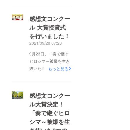
たい！」をご支援いた
だき、改めて感謝申し
感想文コンクー
上げます。8月6日のオ
ル 大賞授賞式
ンラインイベント「奏
を行いました！
で継ぐヒロシマ～被爆
を生き抜いた2つの楽
2021/09/28 07:23
器～」では、広島平和
9月23日、「奏で継ぐ
記念公園レストハウス
ヒロシマ～被爆を生き
所蔵の「明子さんのピ
抜いた2つの楽器」感
もっと見る
アノ」と広島女学院歴
想文コンクールの大賞
史資料館所蔵の「パル
授賞式を行いました。
チコフさんのバイオリ
ご参加いただいたみな
ン」の共演を、多くの
感想文コンクー
さん、ありがとうござ
方に聞いていただくこ
ル大賞決定！
いました！今回は、
とができました。奏で
「奏で継ぐヒロ
Zoomの特別機能「イ
継ぐヒロシマ～被爆を
マーシブビュー（没入
シマ～被爆を生
生き抜いた2つの楽器
型）」を使い、実際に
～同時に実施した感想