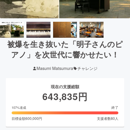
被爆を生き抜いた「明子さんのピ
アノ」を次世代に響かせたい！
Masumi Matsumura
チャレンジ
現在の支援総額
643,835
円
終了
107
%達成
目標金額
600,000
円
支援者数
80
人