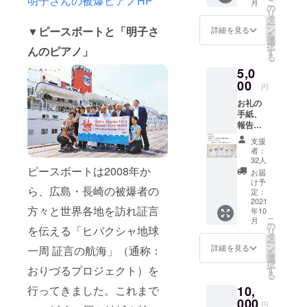
明子さんの被爆ピアノHP
こ
月
の
ラテンアメ
リ
タ
ー
リカの交流
ン
▼ピースボートと「明子さ
詳細を見る
を
選
プログラム
択
んのピアノ」
す
を担当。
る
5,0
「ヒバク
00
シャ地球一
円
周 証言の
お礼の
手紙、
航海（おり
報告書
づるプロ
（イベ
支援
ント報
ジェク
者：
告およ
32人
ト）」の現
び感想
ピースボートは2008年か
お届
地での証言
文作品
け予
ら、広島・長崎の被爆者の
集）、
定：
会をコー
ICANロ
2021
ディネート
方々と世界各地を訪れ証言
年10
ゴ入り
こ
月
する。ベネ
マスク2
の
を伝える「ヒバクシャ地球
リ
枚
タ
ズエラ青少
ー
ン
詳細を見る
一周 証言の航海」（通称：
年オーケス
を
選
択
トラシステ
おりづるプロジェクト）を
す
る
ム（エル・
10,
行ってきました。これまで
システマ）
000
円