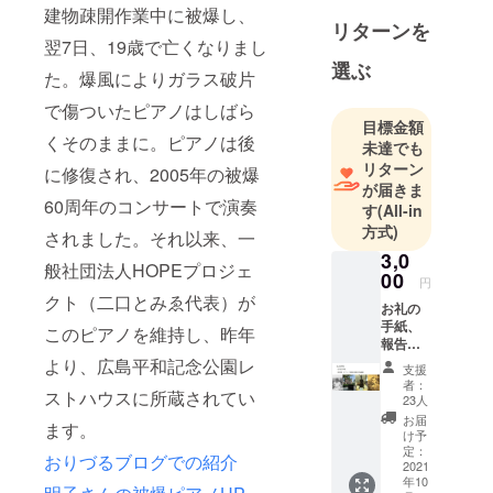
に関連する
建物疎開作業中に被爆し、
リターンを
企画の事務
翌7日、19歳で亡くなりまし
を担当。被
選ぶ
爆者のみな
た。爆風によりガラス破片
さん、ユー
で傷ついたピアノはしばら
スとのやり
目標金額
くそのままに。ピアノは後
未達でも
とり、講演
リターン
に修復され、2005年の被爆
会、出前講
が届きま
座の調整や
60周年のコンサートで演奏
す
(All-in
グッズの販
方式)
されました。それ以来、一
売などを通
3,0
般社団法人HOPEプロジェ
して、2017
00
円
年にノーベ
クト（二口とみゑ代表）が
お礼の
ル平和賞を
手紙、
このピアノを維持し、昨年
受賞した
報告書
（イベ
より、広島平和記念公園レ
ICAN(核兵器
支援
ント報
者：
廃絶国際
ストハウスに所蔵されてい
告およ
23人
び感想
キャンペー
お届
ます。
文作品
け予
ン)の活動を
集）
定：
おりづるブログでの紹介
サポート。
2021
年10
海外では、