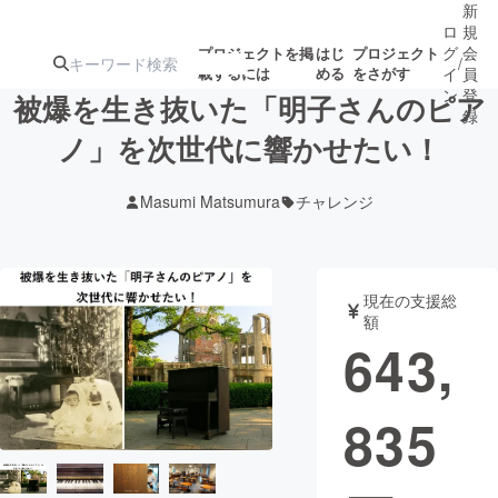
新
ロ
規
グ
会
プロジェクトを掲
はじ
プロジェクト
/
載するには
める
をさがす
イ
員
ン
登
被爆を生き抜いた「明子さんのピア
録
ノ」を次世代に響かせたい！
人気のプロ
注目のリ
注目の新着プロ
募集終了が近いプ
もうすぐ公開
Masumi Matsumura
チャレンジ
ジェクト
ターン
ジェクト
ロジェクト
されます
アート・写真
音楽
現在の支援総
額
643,
テクノロジー・ガジェット
ゲーム・サ
835
映像・映画
書籍・雑誌
ビジネス・起業
チャレンジ