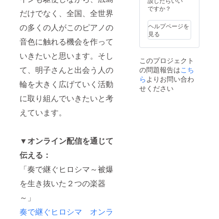
談したらいい
ですか？
だけでなく、全国、全世界
ヘルプページを
の多くの人がこのピアノの
見る
音色に触れる機会を作って
いきたいと思います。そし
このプロジェクト
て、明子さんと出会う人の
の問題報告は
こち
ら
よりお問い合わ
輪を大きく広げていく活動
せください
に取り組んでいきたいと考
えています。
▼オンライン配信を通じて
伝える：
「奏で継ぐヒロシマ～被爆
を生き抜いた２つの楽器
～」
奏で継ぐヒロシマ オンラ