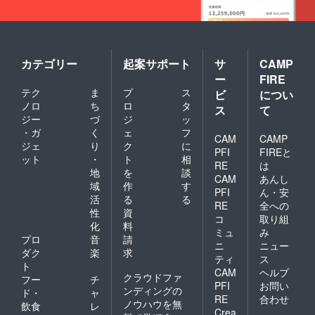
奏に立ち合い、壮大な
デオメッセージを紹介
雰囲気の中で、世界か
しました。広島名物か
ら寄せられた平和への
ら平和を学べる大切な
願いを知ることとなり
カテゴリー
起案サポート
サ
CAMP
訪問地まで、祝福と励
ました。桂さん親子
ー
FIRE
ましの言葉に乗せて、
は、菜奈さんが作文に
テク
ま
プ
ス
ビ
につい
コミカルに伝えてくれ
ノロ
ち
ロ
タ
ス
て
書いた「奇跡のピアノ
ジー
づ
ジ
ッ
ました。・・・・・広
とバイオリン」と対面
・ガ
く
ェ
フ
島原爆投下から76年の
CAM
CAMP
することを楽しみにし
ジェ
り
ク
に
PFI
FIREと
夏、このプロジェクト
ット
・
ト
相
ていました。そして、
RE
は
地
を
談
の一連のイベントはこ
CAM
あんし
広島の人々に感謝の気
域
作
す
れで一旦終了になりま
PFI
ん・安
持ちを伝えたい、と2
活
る
る
RE
全への
す。あとは、コロナ感
性
資
つの曲を準備してくれ
コ
取り組
染状況を見て、大賞賞
化
料
ミュ
み
ていました。菜奈さん
プロ
音
請
品である菜奈さんの
ニ
ニュー
は、まだ3/4サイズの
ダク
楽
求
ティ
ス
「広島への旅」実施を
ト
バイオリンを使ってい
CAM
ヘルプ
クラウドファ
楽しみに待つばかりで
フー
チ
るため自身のバイオリ
PFI
お問い
ンディングの
ド・
ャ
す。その頃、NPT再検
RE
合わせ
ンを、そして純子さん
ノウハウを無
飲食
レ
Crea
討会議、核兵器禁止条