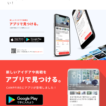
は、この旅にあてられ
るこれまでの彼の姿を
い！
が説いた核兵器の恐ろ
ます。コロナ状況をよ
見ているようでした。
しさや自身の体験を織
く見ながら、準備を進
袋町小学校平和資料館
り交ぜた主張、事実を
めて参りたいと思いま
では、被爆直後に壁に
知ることの大切さ。そ
す。その様子もこちら
書かれた名前や伝言か
して、参加したみなさ
で紹介していきます。
ら、家族や先生が死に
んが「被爆ピアノ」で
9月23日（木）11時よ
もの狂いで子どもや生
はなく「明子さんのピ
り、オンライン受賞式
徒を探す姿を想像しま
アノ」と表現してくれ
を行います。応援いた
した。縮景園と広島城
たことに喜びを感じ
だいたみなさんのご参
公園に被爆樹木から
た、と語りました。
加、心よりお待ち申し
は、調査で分かった樹
「コロナが終わった
上げます。
木への被爆の影響を学
ら、ぜひ広島に来てほ
https://peaceboat.org/
ぶとともに、そこに立
しい」と呼びかけまし
38876.html
ち続ける力強さを感じ
た。最後に、番組「パ
取っていました。行程
ルチコフさんのヴァイ
の最後に訪れた世界平
オリン」を製作した広
和記念聖堂では、幸運
島市立牛田中学校PC
にもオルガニストの演
放送部の3人からのビ