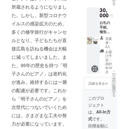
す
る
の夕
所蔵されるようになりまし
30,
べ」
000
た。しかし、新型コロナウ
円
お礼の
イルスの感染拡大のため、
手紙、
多くの修学旅行がキャンセ
報告書
（イベ
支援
ルとなり、子どもたちが直
ント報
者：
告およ
2人
接広島を訪ねる機会は大幅
び感想
お届
文作品
け予
に減ってしまいました。ま
集）、
定：
新刊・
2021
た、95年の歴史を持つ「明
年10
川崎哲
こ
月
子さんのピアノ」は老朽化
監修
の
リ
『核兵
タ
ー
が進み、維持するには一層
器禁止
ン
詳細を見る
を
条約っ
選
の配慮が必要です。これか
択
てなん
す
る
だろ
このプロ
ら「明子さんのピアノ」を
う?』旬
ジェクト
報社
次世代につないでいくため
は、
All-In方
には、さまざまな工夫や努
式
です。
力が必要になっています。
目標金額に