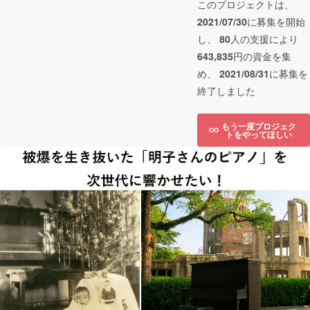
このプロジェクトは、
2021/07/30
に募集を開始
し、
80
人の支援により
643,835
円の資金を集
め、
2021/08/31
に募集を
終了しました
もう一度プロジェク
トをやってほしい