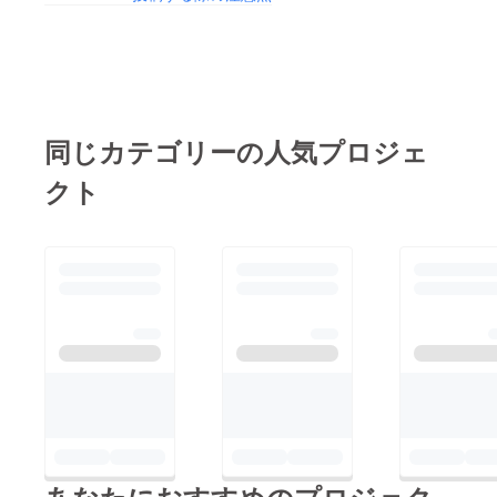
で、このふたつの楽器
に住む桂菜奈さん（10
桜とともに桂菜奈さ
は、生き残って、私た
歳）です。
ん、お母さまの純子さ
ちに平和の大切さを伝
https://peaceboat.org/
んを迎え、清々しく充
えてくれた（だからこ
38898.html「広島には
実した2日間を過ごす
のタイトルにした）」
行ったことがなかった
ことができました。2
同じカテゴリーの人気プロジェ
そして、「音楽や、そ
ので、ぜひ家族で行っ
日間のスケジュールに
の楽器の音色で、みん
クト
て学びたい」とおっ
は、PCV（Peace
なに平和や幸せを伝え
しゃっています。彼女
Culture Village)平和公
ていきたい」と語りま
が、語り継ぐ、奏で継
園ウォーキングツアー
した。広島に行ったら
ぐひとりになることを
、広島平和記念資料
「明子さんのピアノに
祈ります。選考委員で
館、被爆者・伊藤正雄
触れて、戦争について
ある二口とみゑさん
さんの証言、袋町小学
学びたい。そしてもみ
（HOPEプロジェク
校平和資料館、縮景園
じ饅頭も食べたい」と
ト）、川崎哲さん
と広島城の被爆樹木、
締めくくりました。選
（ピースボート）と議
世界平和記念聖堂、そ
考委員の川崎さんは、
論を重ねました。どの
して被爆を生き抜いた
たくさんの感想の中か
作品も、2つの楽器の
楽器との対面と演奏が
ら菜奈さんの作品が選