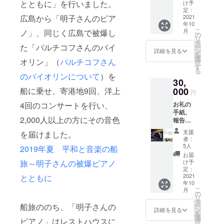
文作品
とともに」を行いました。
け予
集）、
定：
川崎哲
2021
広島から「明子さんのピア
年10
『新
こ
月
ノ」、同じく広島で被爆し
版 核
の
リ
兵器を
タ
た「パルチコフさんのバイ
ー
禁止す
ン
詳細を見る
を
る』岩
選
オリン」（
パルチコフさん
択
波ブッ
す
る
クレッ
のバイオリンについて
）を
30,
ト
000
船に乗せ、寄港地9回、洋上
円
お礼の
4回のコンサートを行い、
手紙、
2,000人以上の方にその音色
報告書
（イベ
支援
を届けました。
ント報
者：
告およ
5人
2019年夏 平和と音楽の船
び感想
お届
文作品
け予
旅～明子さんの被爆ピアノ
集）、
定：
藤倉大
2021
とともに
年10
「Akiko
こ
月
’s
の
リ
Piano」
タ
ー
船旅ののち、「明子さんの
を含む
ン
詳細を見る
を
CD「20
選
ピアノ」はレストハウスに
択
20平和