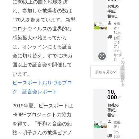
に60以上の国と地域を訪
にも強い関
お礼の
心を持ち、
れ、参加した被爆者の数は
手紙、
報告書
音楽家と被
170人を超えています。新型
（イベ
爆者との交
支援
ント報
コロナウイルスの世界的な
者：
流プログラ
告およ
15人
び感想
ムを行っ
感染拡大が始まってから
お届
文作品
け予
た。
は、オンラインによる証言
集）、
定：
音楽を通じ
中村真
2021
会に切り替え、すでに26カ
年10
人『明
てひととひ
こ
月
子のピ
の
国以上で証言会を開催して
ととがつな
リ
アノ
タ
ー
被爆を
がることが
ン
詳細を見る
います。
を
こえて
選
幸せです。
択
奏で継
す
ピースボートおりづるブロ
る
ぐ』岩
10,
波ブッ
グ 証言会レポート
クレッ
000
円
ト
2019年夏、ピースボートは
お礼の
手紙、
HOPEプロジェクトの協力
報告書
（イベ
支援
を得て、「平和と音楽の船
ント報
者：
告およ
3人
旅～明子さんの被爆ピアノ
び感想
お届