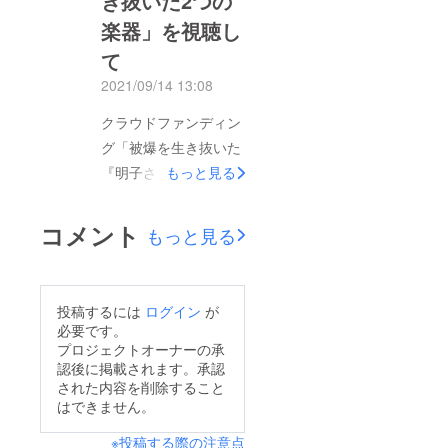
き抜いた2つの
ステージでお話してい
文コンクールの大賞に
楽器」を視聴し
るような雰囲気を作り
は、多くの作文の中か
て
ました。大賞受賞者の
ら、兵庫県にお住いの
2021/09/14 13:08
桂菜奈さん、お母さま
桂菜奈さんの「奇跡の
の純子さん、選考委員
クラウドファンディン
ピアノとバイオリン」
の川崎哲さん（ピース
グ「被爆を生き抜いた
が選ばれました。感想
ボート/ICAN）、二口
『明子さんのピアノ
もっと見る
文コンクール 「奏で
とみゑさん（HOPEプ
』を次世代に響かせた
継ぐヒロシマ～被爆を
ロジェクト）にご登壇
い！」へのご協力、ご
生き抜いた２つの楽
コメント
もっと見る
いただきました。バイ
支援、ありがとうござ
器」を視聴してこのコ
オリンが大好きで、毎
いました。達成後も、
ンクールの大賞賞品と
日練習し、週に一度
このイベントを視聴し
して、桂さんには「広
投稿するには
ログイン
が
レッスンに通う菜奈さ
ての感想文コンクール
島への旅」が贈られま
必要です。
ん。感想文のタイトル
を行っておりました
した。3月30～31日、
プロジェクトオーナーの承
「奇跡のピアノとバイ
認後に掲載されます。承認
が、届けられた感想文
広島現地のみなさんに
オリン」について、
された内容を削除すること
の中から、入賞作品が
ご協力いただき、「広
はできません。
「戦争でたくさんの方
決定しました。大賞受
島への旅」を実施しま
が亡くなられたなか
※投稿する際の注意点
賞者は、兵庫県西宮市
した。広島は、満開の