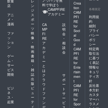
ノウハウを無
飲食
レ
Crea
料で学ぼう
店
ン
tion
各種規定
CAMPFIRE
ジ
CAM
アカデミー
アニ
ス
利用規
PFI
メ・
ポ
約
RE
漫画
ー
CA
説
細則
for
ツ
MP
明
プライ
Soci
ファ
映
FI
会
バシー
al
ッ
像
RE
・
ポリ
Goo
ショ
・
ア
相
シー
d
ン
映
カ
談
特定商
CAM
画
デ
会
取引法
PFI
ゲー
書
ミ
に基づ
RE
ム・
籍
ー
く表記
for
サー
・
と
情報セ
Ente
ビス
雑
は
キュリ
rtain
開発
誌
ク
サ
ティ方
men
出
ラ
ポ
針
t
版
ウ
ー
反社基
CAM
ビジ
ビ
ド
ト
本方針
PFI
ネ
ュ
フ
サ
カスタ
RE
ス・
ー
ァ
ー
マーハ
for
起業
テ
ン
ビ
ラスメ
Spor
ィ
デ
ス