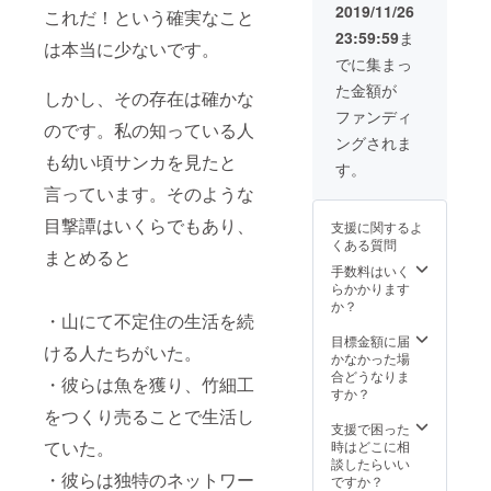
用した小道具
2019/11/26
これだ！という確実なこと
（カゴ類）１個
23:59:59
ま
プレゼント（先
は本当に少ないです。
着３名） *会場
でに集まっ
までの交通費は
た金額が
しかし、その存在は確かな
別途ご自分でご
負担ください。
ファンディ
のです。私の知っている人
*エンドロールに
ングされま
記載するお名前
も幼い頃サンカを見たと
を備考欄にご記
す。
載ください。10
言っています。そのような
文字以内、公序
良俗に反しない
目撃譚はいくらでもあり、
支援に関するよ
お名前をご記載
くある質問
ください。もし
まとめると
手数料はいく
記載のない場合
らかかります
は、CAMPFIRE
か？
のユーザー名を
・山にて不定住の生活を続
記載させていた
目標金額に届
だきます。
ける人たちがいた。
かなかった場
合どうなりま
・彼らは魚を獲り、竹細工
すか？
をつくり売ることで生活し
支援で困った
ていた。
時はどこに相
談したらいい
・彼らは独特のネットワー
ですか？