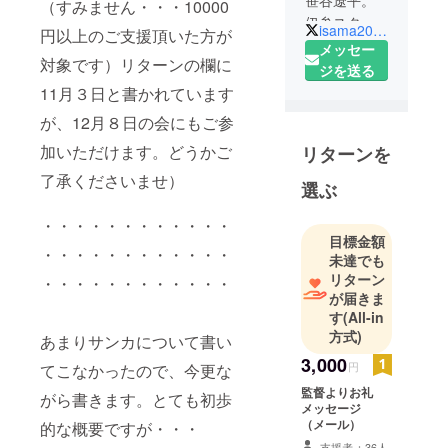
笹谷遼平。
（すみません・・・10000
伊参スタジ
isama2018gold
円以上のご支援頂いた方が
オ映画祭
メッセー
対象です）リターンの欄に
2018シナリ
ジを送る
オ大賞受
11月３日と書かれています
賞。
が、12月８日の会にもご参
劇映画、ド
加いただけます。どうかご
リターンを
キュメンタ
リー映画を
了承くださいませ）
選ぶ
作っていま
す。
・・・・・・・・・・・・
目標金額
・・・・・・・・・・・・
未達でも
リターン
・・・・・・・・・・・・
が届きま
す
(All-in
方式)
あまりサンカについて書い
3,000
円
てこなかったので、今更な
監督よりお礼
がら書きます。とても初歩
メッセージ
（メール）
的な概要ですが・・・
支援者：36人