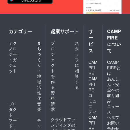
カテゴリー
起案サポート
サ
CAMP
ー
FIRE
テク
ま
プ
ス
ビ
につい
ノロ
ち
ロ
タ
ス
て
ジー
づ
ジ
ッ
・ガ
く
ェ
フ
CAM
CAMP
ジェ
り
ク
に
PFI
FIREと
ット
・
ト
相
RE
は
地
を
談
CAM
あんし
域
作
す
PFI
ん・安
活
る
る
RE
全への
性
資
コ
取り組
化
料
ミュ
み
プロ
音
請
ニ
ニュー
ダク
楽
求
ティ
ス
ト
CAM
ヘルプ
クラウドファ
フー
チ
PFI
お問い
ンディングの
ド・
ャ
RE
合わせ