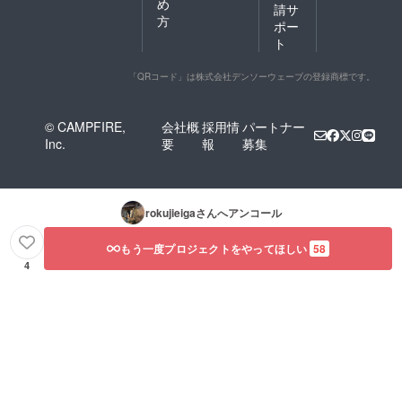
め
請サ
方
ポー
ト
「QRコード」は株式会社デンソーウェーブの登録商標です。
© CAMPFIRE,
会社概
採用情
パートナー
Inc.
要
報
募集
rokujieiga
さんへアンコール
もう一度プロジェクトをやってほしい
58
4