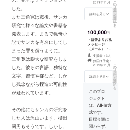
こ
をご記載くださ
2019年11月
の
定） ・希望者は
リ
い。もし記載の
した。
タ
エンドロールに
ー
ない場合は、
ン
お名前記載（１
詳細を見る
を
また三角寛は戦後、サンカ
CAMPFIREの
選
列のロール内）
択
ユーザー名を記
す
・メインキャス
研究で様々な論文や書籍を
る
載させていただ
トのサイン入り
きます。
100,000
台本（直筆） *
円
発表します。まるで猟奇小
会場までの交通
・監督よりお礼
説でサンカを有名にしてし
費は別途ご自分
メッセージ
でご負担くださ
（メール） ・試
まった罪を償うように。
い。 *エンド
写会（都内）に
ロールに記載す
支援者：3人
ご招待（11月3
三角寛は膨大な研究をしま
るお名前を備考
お届け予定：
日15時からを予
こ
欄にご記載くだ
2019年11月
した。彼らの言語、独特な
の
定） ・完成披露
リ
さい。10文字以
タ
パーティ（都
ー
内、公序良俗に
文字、習慣や掟など。しか
ン
内）にご招待
詳細を見る
を
反しないお名前
選
（11月3日16時
択
し残念ながら捏造の可能性
をご記載くださ
す
30分からを予
る
い。もし記載の
定） ・希望者は
このプロ
が疑われています。
ない場合は、
エンドロールに
CAMPFIREの
ジェクト
お名前（１列の
ユーザー名を記
ロール）、企業
は、
All-In方
載させていただ
その他にもサンカの研究を
ロゴの記載 ・メ
きます。
式
です。
インキャストの
した人は沢山います。柳田
サイン入り台本
目標金額に
（直筆） ・希望
國男もそうです。しかし、
関わらず、
者には撮影で使