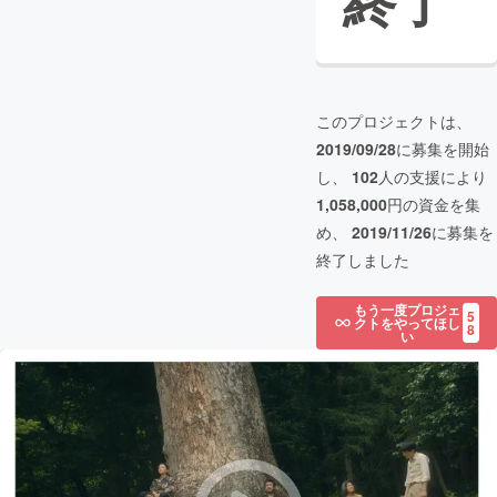
終了
このプロジェクトは、
2019/09/28
に募集を開始
し、
102
人の支援により
1,058,000
円の資金を集
め、
2019/11/26
に募集を
終了しました
もう一度プロジェ
5
クトをやってほし
8
い