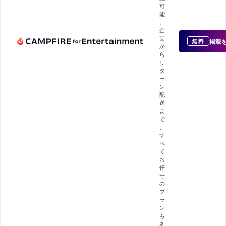
可
能
。
企
画
掲載
無料
か
ら
リ
タ
ー
ン
配
送
ま
で
、
す
べ
て
お
任
せ
の
プ
ラ
ン
も
あ