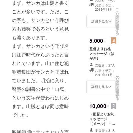
まず、サンカは山窩と書く
お届け予定：
こ
2019年11月
ことが多いです。ただ、こ
の
リ
タ
ー
の字も、サンカという呼び
ン
詳細を見る
を
選
方も蔑称であるという意見
択
す
る
も濃くあります。
5,000
円
まず、サンカという呼び名
監督よりお礼
メッセージ（は
は江戸時代からあったと言
がき）
われています。山に住む犯
支援者：27人
お届け予定：
罪者集団がサンカと呼ばれ
こ
2019年11月
の
リ
ていました。明治に入り、
タ
ー
ン
詳細を見る
警察の調書の中で「山窩」
を
選
択
す
という文字が使われはじめ
る
10,000
ます。山賊とほぼ同じ意味
円
・監督よりお礼
でした。
メッセージ
（メール） ・試
写会（都内）に
支援者：31人
昭和初期にサンカという言
ご招待（11月3