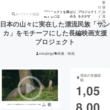
新
ロ
規
グ
会
プロジェクトを掲
はじ
プロジェクト
/
載するには
める
をさがす
イ
員
ン
登
日本の山々に実在した漂流民族「サン
録
カ」をモチーフにした長編映画支援
プロジェクト
人気のプロ
注目のリ
注目の新着プロ
募集終了が近いプ
もうすぐ公開
ジェクト
ターン
ジェクト
ロジェクト
されます
rokujieiga
映像・映画
アート・写真
音楽
現在の支援総
テクノロジー・ガジェット
ゲーム・サ
額
1,05
映像・映画
書籍・雑誌
8,00
ビジネス・起業
チャレンジ