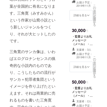
お届け予定：
日15時からを予
こ
葉が全国的に有名になりま
2019年11月
の
定） *会場まで
リ
タ
の交通費は別途
す。三角寛（みすみかん）
ー
ン
ご自分でご負担
詳細を見る
を
選
ください。
という作家が山窩小説とい
択
す
る
う新しいジャンルをつく
30,000
円
り、それが大ヒットしたの
・監督よりお礼
メッセージ
です。
（メール） ・試
写会（都内）に
支援者：3人
三角寛のサンカ像は、いわ
ご招待 ・希望者
お届け予定：
はエンドロール
こ
2019年11月
ばエログロナンセンスの猟
の
にお名前記載
リ
タ
（２〜３列の
ー
奇的な小説内のものであ
ン
ロール内） *会
詳細を見る
を
選
場までの交通費
り、こうしたものの流行が
択
す
は別途ご自分で
る
ご負担くださ
サンカ＝犯罪者集団という
50,000
い。 *エンド
円
イメージを作り上げたとい
ロールに記載す
・監督よりお礼
るお名前を備考
メッセージ
えます。それは商業的に売
欄にご記載くだ
（メール） ・試
さい。10文字以
写会（都内）に
れるものを書いた三角寛
内、公序良俗に
支援者：2人
ご招待（11月3
反しないお名前
お届け予定：
の、完全なフィクションで
日15時からを予