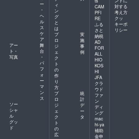
ントに
ts
ー
ィ
対する
CAM
・
ン
考え方
PFI
ヘ
グ
クッ
RE
ル
と
キーポ
ふる
ス
は
リシー
さと
ケ
プ
実
納税
ア
ロ
施
AD
アー
舞
ジ
事
FOR
ト・
台
ェ
例
ALL
写真
・
ク
HIO
パ
ト
KOS
フ
の
HI
ォ
作
JFA
ー
り
クラ
マ
方
ウド
ン
プ
統
ファ
ス
ロ
計
ン
ソー
ジ
デ
ディ
シャ
ェ
ー
ング
ル
ク
タ
mac
グッ
ト
hi-ya
ド
の
補助
広
金申