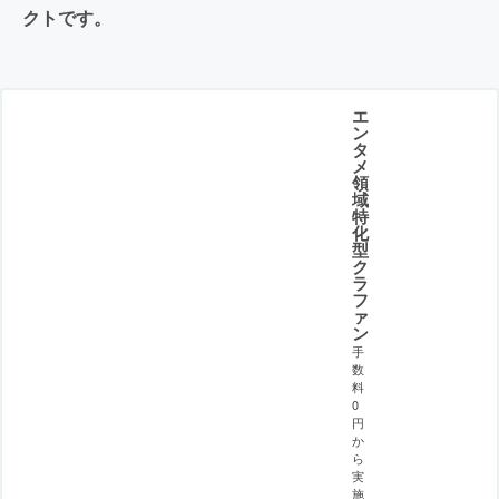
クトです。
エ
ン
タ
メ
領
域
特
化
型
ク
ラ
フ
ァ
ン
手
数
料
0
円
か
ら
実
施