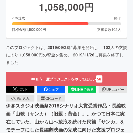
1,058,000
円
終了
70
%達成
目標金額
1,500,000
円
支援者数
102
人
このプロジェクトは、
2019/09/28
に募集を開始し、
102
人の支援
により
1,058,000
円の資金を集め、
2019/11/26
に募集を終了し
ました
もう一度プロジェクトをやってほしい
58
ポスト
シェア
LINEで送る
URLコピー
埋め込み
QRコード
伊参スタジオ映画祭2018シナリオ大賞受賞作品・長編映
画「山歌（サンカ）（旧題：黄金）」。かつて日本に実
在していた、山から山へ放浪を続けた民族「サンカ」を
モチーフにした長編劇映画の完成に向けた支援プロジェ