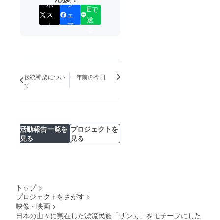
ポ
シ
Eで
ス
ェ
送
ト
ア
る
伝統神楽につい
一年前の今日
て
活動報告一覧を
プロジェクトを
見る
見る
トップ
>
プロジェクトをさがす
>
映像・映画
>
日本の山々に実在した漂流民族「サンカ」をモチーフにした