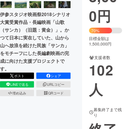
0
円
まちづくり・地域活性化
伊参スタジオ映画祭2018シナリオ
大賞受賞作品・長編映画「山歌
CAMPFIRE for Social Good
CAMPFIRE Creation
（サンカ）（旧題：黄金）」。か
70%
CAMPFIREふるさと納税
machi-ya
コミュニティ
つて日本に実在していた、山から
目標金額は
1,500,000円
山へ放浪を続けた民族「サンカ」
をモチーフにした長編劇映画の完
支援者数
成に向けた支援プロジェクトで
102
す。
ポスト
シェア
人
LINEで送る
URLコピー
埋め込み
QRコード
募集終了まで残
り