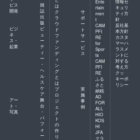
情報セ
Ente
ビス
雑
は
キュリ
rtain
開発
誌
ク
サ
ティ方
men
出
ラ
ポ
針
t
版
ウ
ー
反社基
CAM
ビジ
ビ
ド
ト
本方針
PFI
ネ
ュ
フ
サ
カスタ
RE
ス・
ー
ァ
ー
マーハ
for
起業
テ
ン
ビ
ラスメ
Spor
ィ
デ
ス
ントに
ts
ー
ィ
対する
CAM
・
ン
考え方
PFI
ヘ
グ
クッ
RE
ル
と
キーポ
ふる
ス
は
リシー
さと
ケ
プ
実
納税
ア
ロ
施
AD
アー
舞
ジ
事
FOR
ト・
台
ェ
例
ALL
写真
・
ク
HIO
パ
ト
KOS
フ
の
HI
ォ
作
JFA
ー
り
クラ