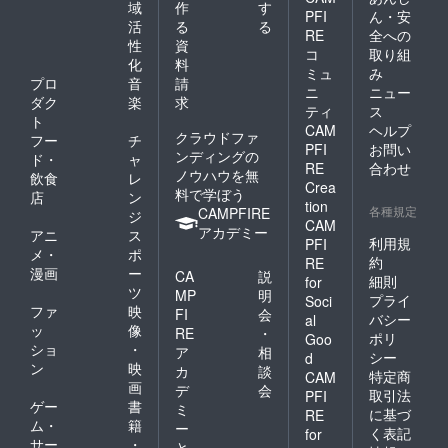
域
作
す
PFI
ん・安
活
る
る
RE
全への
性
資
コ
取り組
化
料
ミュ
み
プロ
音
請
ニ
ニュー
ダク
楽
求
ティ
ス
ト
CAM
ヘルプ
クラウドファ
フー
チ
PFI
お問い
ンディングの
ド・
ャ
RE
合わせ
ノウハウを無
飲食
レ
Crea
料で学ぼう
店
ン
tion
各種規定
CAMPFIRE
ジ
CAM
アカデミー
アニ
ス
利用規
PFI
メ・
ポ
約
RE
漫画
ー
CA
説
細則
for
ツ
MP
明
プライ
Soci
ファ
映
FI
会
バシー
al
ッ
像
RE
・
ポリ
Goo
ショ
・
ア
相
シー
d
ン
映
カ
談
特定商
CAM
画
デ
会
取引法
PFI
ゲー
書
ミ
に基づ
RE
ム・
籍
ー
く表記
for
サー
・
と