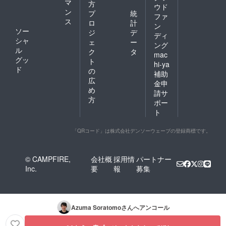
マ
方
ウド
ン
プ
統
ファ
ス
ロ
計
ン
ソー
ジ
デ
ディ
シャ
ェ
ー
ング
ル
ク
タ
mac
グッ
ト
hi-ya
ド
の
補助
広
金申
め
請サ
方
ポー
ト
「QRコード」は株式会社デンソーウェーブの登録商標です。
© CAMPFIRE,
会社概
採用情
パートナー
Inc.
要
報
募集
Azuma Soratomo
さんへアンコール