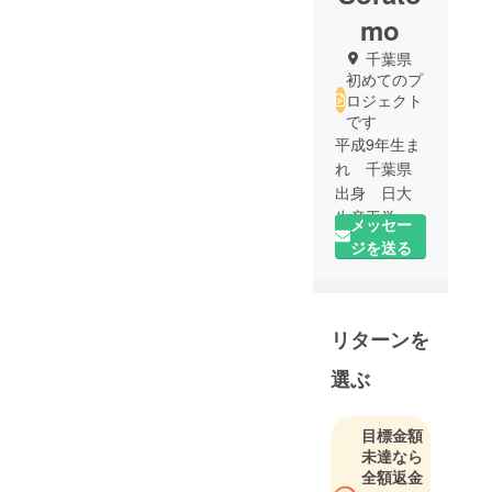
mo
千葉県
初めてのプ
ロジェクト
です
平成9年生ま
れ 千葉県
出身 日大
生産工学部
メッセー
土木工学
ジを送る
科 4年生の
「東 天
友」です。
リターンを
音楽（邦
ロック）を
選ぶ
聴くこと、
映画（週5本
程度）を見
目標金額
未達なら
ること、ス
全額返金
ノーボード