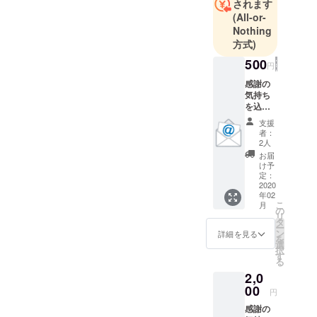
されます
（去年鎖骨
(All-or-
を折りまし
Nothing
た）が趣味
方式)
です。
500
円
よろしくお
感謝の
願い致しま
気持ち
を込め
てお礼
支援
のメッ
者：
セージ
2人
を送ら
お届
せてい
け予
ただき
定：
ます。
2020
年02
こ
月
の
リ
タ
ー
ン
詳細を見る
を
選
択
す
る
2,0
00
円
感謝の