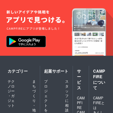
カテゴリー
起案サポート
サ
CAMP
ー
FIRE
テク
ま
プ
ス
ビ
につい
ノロ
ち
ロ
タ
ス
て
ジー
づ
ジ
ッ
・ガ
く
ェ
フ
CAM
CAMP
ジェ
り
ク
に
PFI
FIREと
ット
・
ト
相
RE
は
地
を
談
CAM
あんし