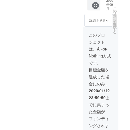
の写真
2020
年09
と動画
こ
月
をメー
の
リ
ルにて
タ
ー
送らせ
ン
詳細を見る
を
ていた
選
択
だき、
す
る
完成し
このプロ
たカ
ジェクト
ヌーに
支援者
は、All-or-
様のお
Nothing方式
名前を
記入し
です。
た銘板
目標金額を
をつけ
させて
達成した場
いただ
合にのみ、
きま
す。 ご
2020/01/12
希望の
23:59:59
ま
お名前
を備考
でに集まっ
欄にご
た金額が
記載く
ださ
ファンディ
い。
ングされま