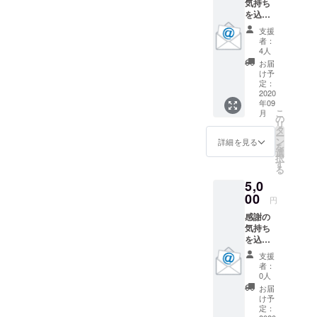
気持ち
を込め
てお礼
支援
のメッ
者：
セージ
4人
と、大
お届
会当日
け予
の様子
定：
の写真
2020
年09
と動画
こ
月
をメー
の
リ
ルにて
タ
ー
送らせ
ン
詳細を見る
を
ていた
選
択
だきま
す
る
す。
5,0
00
円
感謝の
気持ち
を込め
てお礼
支援
のメッ
者：
セージ
0人
と、大
お届
会当日
け予
の様子
定：