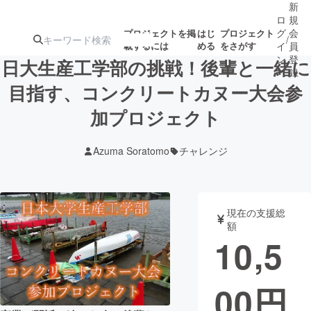
新
ロ
規
グ
会
プロジェクトを掲
はじ
プロジェクト
/
載するには
める
をさがす
イ
員
ン
登
日大生産工学部の挑戦！後輩と一緒に
録
目指す、コンクリートカヌー大会参
加プロジェクト
人気のプロ
注目のリ
注目の新着プロ
募集終了が近いプ
もうすぐ公開
ジェクト
ターン
ジェクト
ロジェクト
されます
Azuma Soratomo
チャレンジ
アート・写真
音楽
現在の支援総
テクノロジー・ガジェット
ゲーム・サ
額
10,5
映像・映画
書籍・雑誌
00
円
ビジネス・起業
チャレンジ