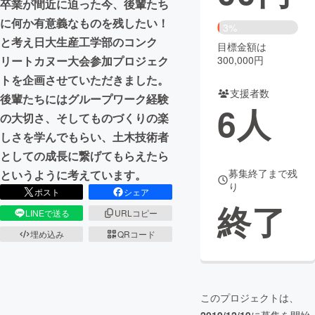
卒業が間近に迫った今、後輩たち
に何か有意義なものを残したい！
まちづくり・地域活性化
3%
と考え日大生産工学部のコンク
目標金額は
300,000円
リートカヌー大会参加プロジェク
CAMPFIRE for Social Good
CAMPFIRE Creation
トを企画させていただきました。
CAMPFIREふるさと納税
machi-ya
コミュニティ
支援者数
後輩たちにはグループワーク経験
6
人
の大切さ、そしてものづくりの楽
しさを学んでもらい、土木技術者
としての成長に繋げてもらえたら
募集終了まで残
というように考えています。
り
ポスト
シェア
終了
LINEで送る
URLコピー
埋め込み
QRコード
このプロジェクトは、