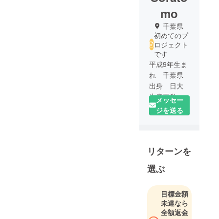
mo
千葉県
初めてのプ
ロジェクト
です
平成9年生ま
れ 千葉県
出身 日大
生産工学部
メッセー
土木工学
ジを送る
科 4年生の
「東 天
友」です。
リターンを
音楽（邦
ロック）を
選ぶ
聴くこと、
映画（週5本
程度）を見
目標金額
未達なら
ること、ス
全額返金
ノーボード