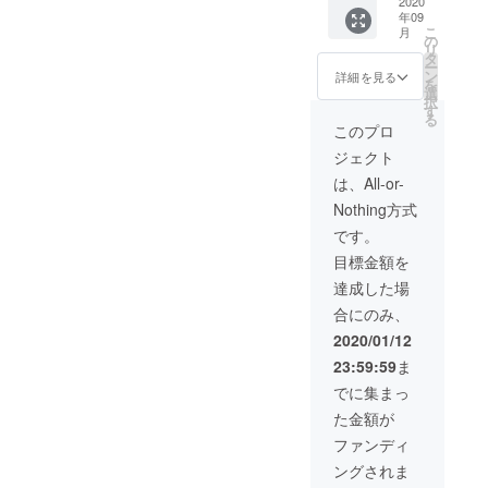
の写真
2020
年09
と動画
こ
月
をメー
の
リ
ルにて
タ
ー
送らせ
ン
詳細を見る
を
ていた
選
択
だき、
す
る
完成し
このプロ
たカ
ジェクト
ヌーに
支援者
は、All-or-
様のお
Nothing方式
名前を
記入し
です。
た銘板
目標金額を
をつけ
させて
達成した場
いただ
合にのみ、
きま
す。 ご
2020/01/12
希望の
23:59:59
ま
お名前
を備考
でに集まっ
欄にご
た金額が
記載く
ださ
ファンディ
い。
ングされま