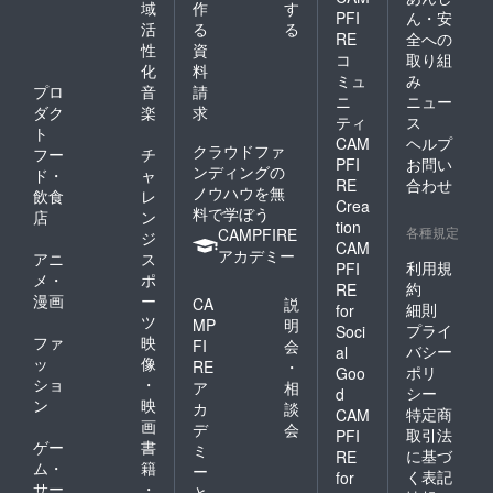
域
作
す
PFI
ん・安
活
る
る
RE
全への
性
資
コ
取り組
化
料
ミュ
み
プロ
音
請
ニ
ニュー
ダク
楽
求
ティ
ス
ト
CAM
ヘルプ
クラウドファ
フー
チ
PFI
お問い
ンディングの
ド・
ャ
RE
合わせ
ノウハウを無
飲食
レ
Crea
料で学ぼう
店
ン
tion
各種規定
CAMPFIRE
ジ
CAM
アカデミー
アニ
ス
利用規
PFI
メ・
ポ
約
RE
漫画
ー
CA
説
細則
for
ツ
MP
明
プライ
Soci
ファ
映
FI
会
バシー
al
ッ
像
RE
・
ポリ
Goo
ショ
・
ア
相
シー
d
ン
映
カ
談
特定商
CAM
画
デ
会
取引法
PFI
ゲー
書
ミ
に基づ
RE
ム・
籍
ー
く表記
for
サー
・
と