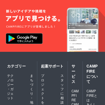
カテゴリー
起案サポート
サ
CAMP
ー
FIRE
テク
ま
プ
ス
ビ
につい
ノロ
ち
ロ
タ
ス
て
ジー
づ
ジ
ッ
・ガ
く
ェ
フ
CAM
CAMP
ジェ
り
ク
に
PFI
FIREと
ット
・
ト
相
RE
は
地
を
談
CAM
あんし