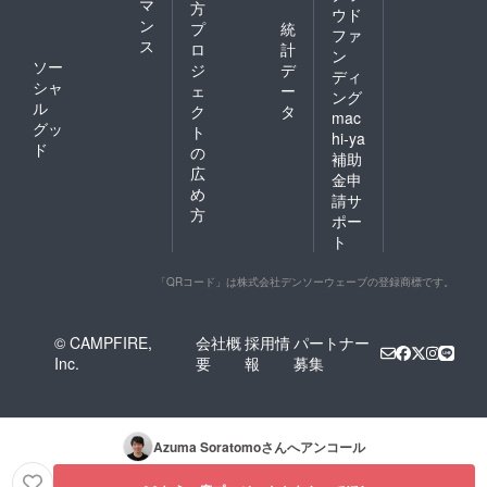
マ
方
ウド
ン
プ
統
ファ
ス
ロ
計
ン
ソー
ジ
デ
ディ
シャ
ェ
ー
ング
ル
ク
タ
mac
グッ
ト
hi-ya
ド
の
補助
広
金申
め
請サ
方
ポー
ト
「QRコード」は株式会社デンソーウェーブの登録商標です。
© CAMPFIRE,
会社概
採用情
パートナー
Inc.
要
報
募集
Azuma Soratomo
さんへアンコール