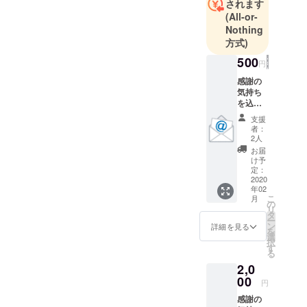
されます
（去年鎖骨
(All-or-
を折りまし
Nothing
た）が趣味
方式)
です。
500
円
よろしくお
感謝の
願い致しま
気持ち
を込め
てお礼
支援
のメッ
者：
セージ
2人
を送ら
お届
せてい
け予
ただき
定：
ます。
2020
年02
こ
月
の
リ
タ
ー
ン
詳細を見る
を
選
択
す
る
2,0
00
円
感謝の