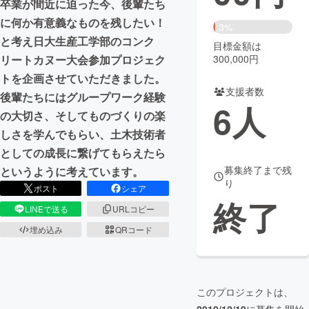
卒業が間近に迫った今、後輩たち
に何か有意義なものを残したい！
まちづくり・地域活性化
3%
と考え日大生産工学部のコンク
目標金額は
300,000円
リートカヌー大会参加プロジェク
CAMPFIRE for Social Good
CAMPFIRE Creation
トを企画させていただきました。
CAMPFIREふるさと納税
machi-ya
コミュニティ
支援者数
後輩たちにはグループワーク経験
6
人
の大切さ、そしてものづくりの楽
しさを学んでもらい、土木技術者
としての成長に繋げてもらえたら
募集終了まで残
というように考えています。
り
ポスト
シェア
終了
LINEで送る
URLコピー
埋め込み
QRコード
このプロジェクトは、