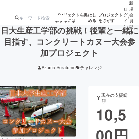
新
ロ
規
グ
会
プロジェクトを掲
はじ
プロジェクト
/
載するには
める
をさがす
イ
員
ン
登
日大生産工学部の挑戦！後輩と一緒に
録
目指す、コンクリートカヌー大会参
加プロジェクト
人気のプロ
注目のリ
注目の新着プロ
募集終了が近いプ
もうすぐ公開
ジェクト
ターン
ジェクト
ロジェクト
されます
Azuma Soratomo
チャレンジ
アート・写真
音楽
現在の支援総
テクノロジー・ガジェット
ゲーム・サ
額
10,5
映像・映画
書籍・雑誌
00
円
ビジネス・起業
チャレンジ