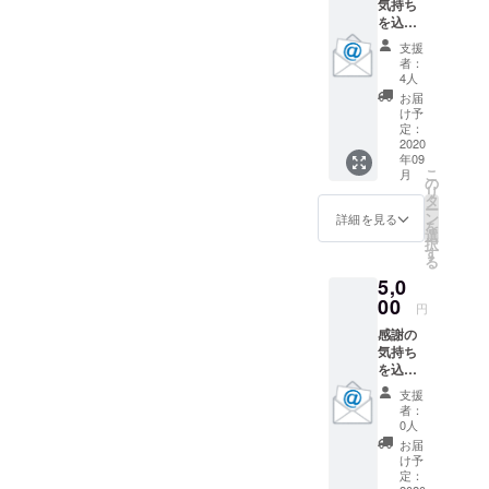
気持ち
を込め
てお礼
支援
のメッ
者：
セージ
4人
と、大
お届
会当日
け予
の様子
定：
の写真
2020
年09
と動画
こ
月
をメー
の
リ
ルにて
タ
ー
送らせ
ン
詳細を見る
を
ていた
選
択
だきま
す
る
す。
5,0
00
円
感謝の
気持ち
を込め
てお礼
支援
のメッ
者：
セージ
0人
と、大
お届
会当日
け予
の様子
定：