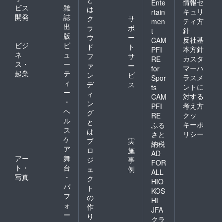
情報セ
Ente
ビス
雑
は
キュリ
rtain
開発
誌
ク
サ
ティ方
men
出
ラ
ポ
針
t
版
ウ
ー
反社基
CAM
ビジ
ビ
ド
ト
本方針
PFI
ネ
ュ
フ
サ
カスタ
RE
ス・
ー
ァ
ー
マーハ
for
起業
テ
ン
ビ
ラスメ
Spor
ィ
デ
ス
ントに
ts
ー
ィ
対する
CAM
・
ン
考え方
PFI
ヘ
グ
クッ
RE
ル
と
キーポ
ふる
ス
は
リシー
さと
ケ
プ
実
納税
ア
ロ
施
AD
アー
舞
ジ
事
FOR
ト・
台
ェ
例
ALL
写真
・
ク
HIO
パ
ト
KOS
フ
の
HI
ォ
作
JFA
ー
り
クラ