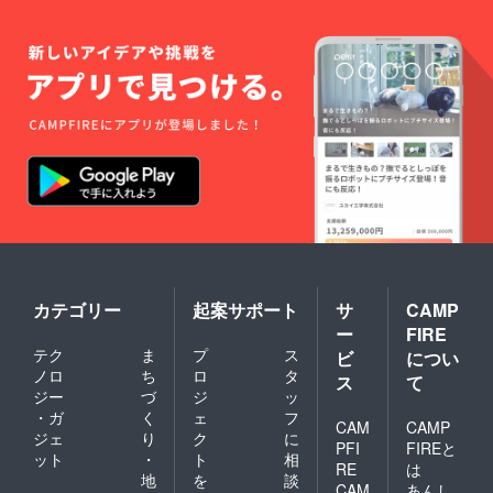
カテゴリー
起案サポート
サ
CAMP
ー
FIRE
テク
ま
プ
ス
ビ
につい
ノロ
ち
ロ
タ
ス
て
ジー
づ
ジ
ッ
・ガ
く
ェ
フ
CAM
CAMP
ジェ
り
ク
に
PFI
FIREと
ット
・
ト
相
RE
は
地
を
談
CAM
あんし