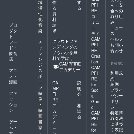
域
作
す
PFI
ん・安
活
る
る
RE
全への
性
資
コ
取り組
化
料
ミュ
み
プロ
音
請
ニ
ニュー
ダク
楽
求
ティ
ス
ト
CAM
ヘルプ
クラウドファ
フー
チ
PFI
お問い
ンディングの
ド・
ャ
RE
合わせ
ノウハウを無
飲食
レ
Crea
料で学ぼう
店
ン
tion
各種規定
CAMPFIRE
ジ
CAM
アカデミー
アニ
ス
利用規
PFI
メ・
ポ
約
RE
漫画
ー
CA
説
細則
for
ツ
MP
明
プライ
Soci
ファ
映
FI
会
バシー
al
ッ
像
RE
・
ポリ
Goo
ショ
・
ア
相
シー
d
ン
映
カ
談
特定商
CAM
画
デ
会
取引法
PFI
ゲー
書
ミ
に基づ
RE
ム・
籍
ー
く表記
for
サー
・
と