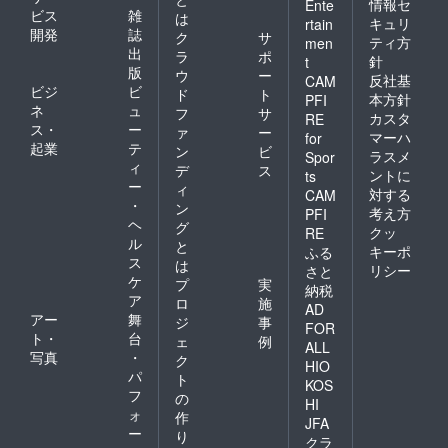
情報セ
Ente
ビス
雑
は
キュリ
rtain
開発
誌
ク
サ
ティ方
men
出
ラ
ポ
針
t
版
ウ
ー
反社基
CAM
ビジ
ビ
ド
ト
本方針
PFI
ネ
ュ
フ
サ
カスタ
RE
ス・
ー
ァ
ー
マーハ
for
起業
テ
ン
ビ
ラスメ
Spor
ィ
デ
ス
ントに
ts
ー
ィ
対する
CAM
・
ン
考え方
PFI
ヘ
グ
クッ
RE
ル
と
キーポ
ふる
ス
は
リシー
さと
ケ
プ
実
納税
ア
ロ
施
AD
アー
舞
ジ
事
FOR
ト・
台
ェ
例
ALL
写真
・
ク
HIO
パ
ト
KOS
フ
の
HI
ォ
作
JFA
ー
り
クラ