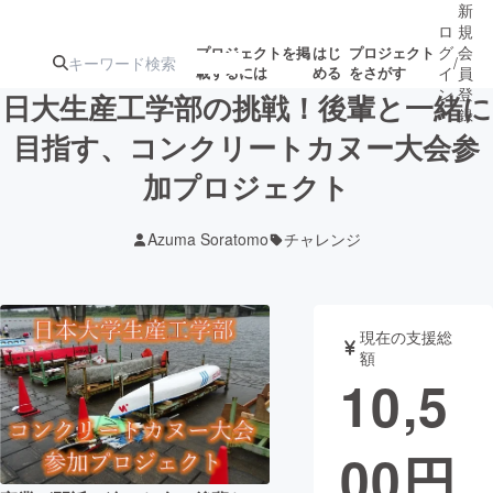
新
ロ
規
グ
会
プロジェクトを掲
はじ
プロジェクト
/
載するには
める
をさがす
イ
員
ン
登
日大生産工学部の挑戦！後輩と一緒に
録
目指す、コンクリートカヌー大会参
加プロジェクト
人気のプロ
注目のリ
注目の新着プロ
募集終了が近いプ
もうすぐ公開
ジェクト
ターン
ジェクト
ロジェクト
されます
Azuma Soratomo
チャレンジ
アート・写真
音楽
現在の支援総
テクノロジー・ガジェット
ゲーム・サ
額
10,5
映像・映画
書籍・雑誌
00
円
ビジネス・起業
チャレンジ