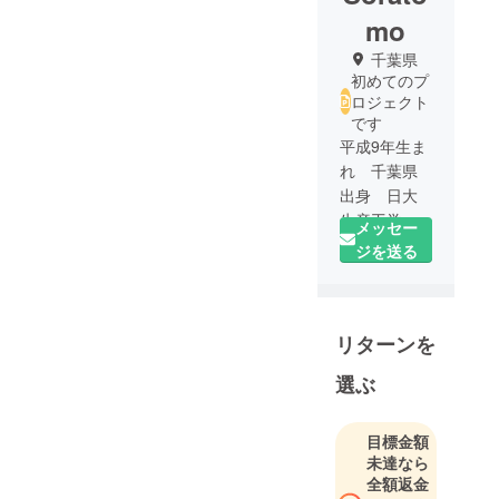
mo
千葉県
初めてのプ
ロジェクト
です
平成9年生ま
れ 千葉県
出身 日大
生産工学部
メッセー
土木工学
ジを送る
科 4年生の
「東 天
友」です。
リターンを
音楽（邦
ロック）を
選ぶ
聴くこと、
映画（週5本
程度）を見
目標金額
未達なら
ること、ス
全額返金
ノーボード