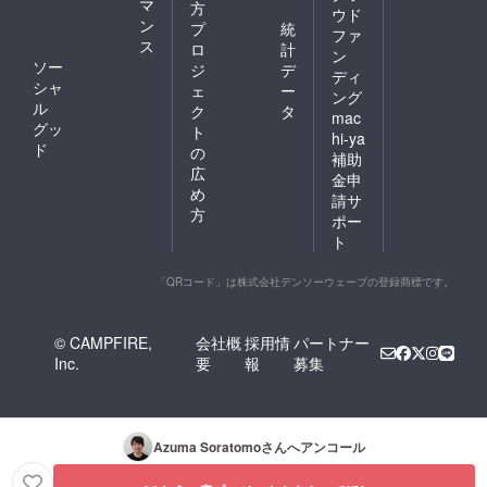
マ
方
ウド
ン
プ
統
ファ
ス
ロ
計
ン
ソー
ジ
デ
ディ
シャ
ェ
ー
ング
ル
ク
タ
mac
グッ
ト
hi-ya
ド
の
補助
広
金申
め
請サ
方
ポー
ト
「QRコード」は株式会社デンソーウェーブの登録商標です。
© CAMPFIRE,
会社概
採用情
パートナー
Inc.
要
報
募集
Azuma Soratomo
さんへアンコール