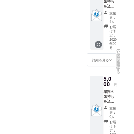
気持ち
を込め
てお礼
支援
のメッ
者：
セージ
4人
と、大
お届
会当日
け予
の様子
定：
の写真
2020
年09
と動画
こ
月
をメー
の
リ
ルにて
タ
ー
送らせ
ン
詳細を見る
を
ていた
選
択
だきま
す
る
す。
5,0
00
円
感謝の
気持ち
を込め
てお礼
支援
のメッ
者：
セージ
0人
と、大
お届
会当日
け予
の様子
定：