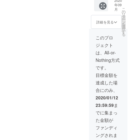
の写真
2020
年09
と動画
こ
月
をメー
の
リ
ルにて
タ
ー
送らせ
ン
詳細を見る
を
ていた
選
択
だき、
す
る
完成し
このプロ
たカ
ジェクト
ヌーに
支援者
は、All-or-
様のお
Nothing方式
名前を
記入し
です。
た銘板
目標金額を
をつけ
させて
達成した場
いただ
合にのみ、
きま
す。 ご
2020/01/12
希望の
23:59:59
ま
お名前
を備考
でに集まっ
欄にご
た金額が
記載く
ださ
ファンディ
い。
ングされま