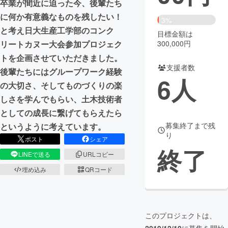
卒業が間近に迫った今、後輩たち
に何か有意義なものを残したい！
まちづくり・地域活性化
3%
と考え日大生産工学部のコンク
目標金額は
300,000円
リートカヌー大会参加プロジェク
CAMPFIRE for Social Good
CAMPFIRE Creation
トを企画させていただきました。
CAMPFIREふるさと納税
machi-ya
コミュニティ
支援者数
後輩たちにはグループワーク経験
6
人
の大切さ、そしてものづくりの楽
しさを学んでもらい、土木技術者
としての成長に繋げてもらえたら
募集終了まで残
というように考えています。
り
ポスト
シェア
終了
LINEで送る
URLコピー
埋め込み
QRコード
このプロジェクトは、