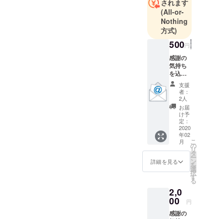
されます
（去年鎖骨
(All-or-
を折りまし
Nothing
た）が趣味
方式)
です。
500
円
よろしくお
感謝の
願い致しま
気持ち
を込め
てお礼
支援
のメッ
者：
セージ
2人
を送ら
お届
せてい
け予
ただき
定：
ます。
2020
年02
こ
月
の
リ
タ
ー
ン
詳細を見る
を
選
択
す
る
2,0
00
円
感謝の