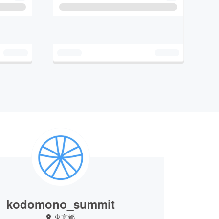
kodomono_summit
東京都