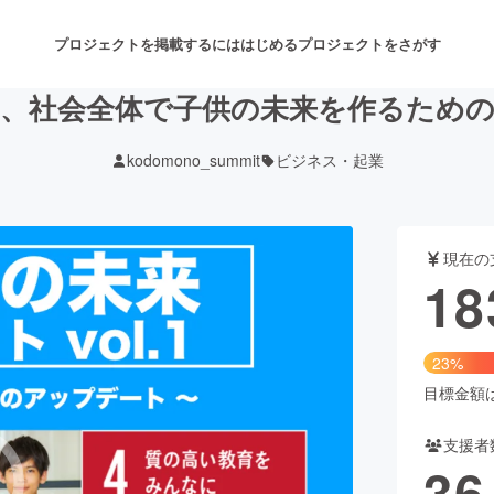
プロジェクトを掲載するには
はじめる
プロジェクトをさがす
、社会全体で子供の未来を作るため
kodomono_summit
ビジネス・起業
注目のリターン
注目の新着プロジェクト
募集終了が近いプロジェクト
も
現在の
音楽
舞台・パフォーマンス
18
ゲーム・サービス開発
フード・飲食店
23%
書籍・雑誌出版
アニメ・漫画
目標金額は7
支援者
チャレンジ
ビューティー・ヘルスケ
36