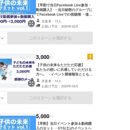
【早割で当日Facebook Live参加・
動画購入】 ・当日秘密のグループに
てFacebook Liveでの視聴権 ・後
日、別途撮影した動画データをメー
支援者：13人
ルにてお届け ・1月以降一般募集
お届け予定：2020年02月
3500円が、500円引き！ （動画は3
月にお届けする予定です）
このリターンを選択する
る
3,000
円
【子供の未来をただただ応援】
私たちの想いに共感していただける
方へ。 ・イベント開催報告ととも
に、感謝のメール送付
支援者：14人
お届け予定：2020年03月
このリターンを選択する
る
5,000
円
【早割】当日イベント参加＆動画購
入のセット ・2/15(土)のイベントへ