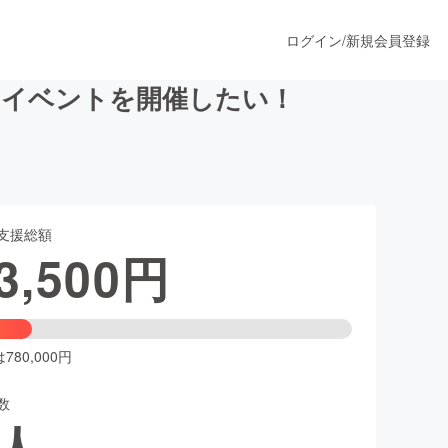
ログイン
/
新規会員登録
のイベントを開催したい！
うすぐ公開されます
支援総額
プロダクト
3,500
円
ファッション
スポーツ
80,000円
数
ア
ソーシャルグッド
人