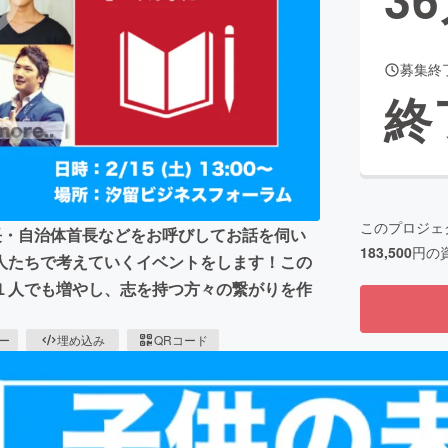
募集終
CAMPFIRE for Social Good
CAMPFIRE Creation
終
CAMPFIREふるさと納税
machi-ya
コミュニティ
このプロジェ
生社長・自治体首長などをお呼びしてお話を伺い
183,500
円の
人たちで考えていくイベントをします！この
１人でも増やし、志を持つ方々の繋がりを作
ピー
埋め込み
QRコード