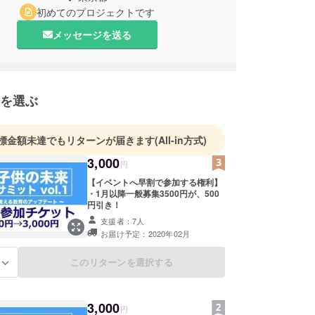
初めてのプロジェクトです
メッセージを送る
を選ぶ
標金額未達でもリターンが届きます
(All-in方式)
3,000
円
【イベントへ早割で参加する権利】
・1月以降一般募集3500円が、500
円引き！
支援者：7人
お届け予定：2020年02月
このリターンを選択する
る
3,000
円