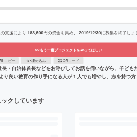
人の支援により
183,500
円の資金を集め、
2019/12/30
に募集を終了しま
もう一度プロジェクトをやってほしい
RLコピー
埋め込み
QRコード
中学生社長・自治体首長などをお呼びしてお話を伺いながら、子ど
より良い教育の作り手になる人が１人でも増やし、志を持つ方
ェックしています