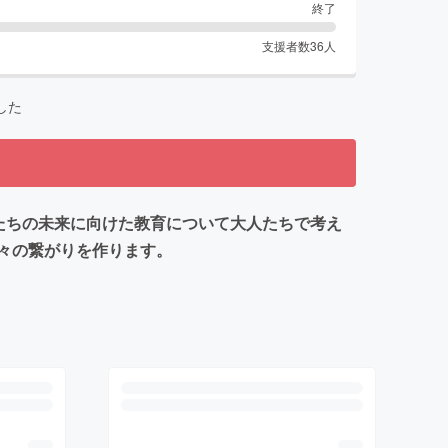
終了
支援者数
36
人
した
もたちの未来に向けた教育について大人たちで考え
々の繋がりを作ります。