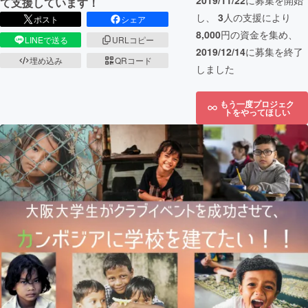
2019/11/22
に募集を開始
て支援しています！
し、
3
人の支援により
ポスト
シェア
8,000
円の資金を集め、
LINEで送る
URLコピー
2019/12/14
に募集を終了
埋め込み
QRコード
しました
もう一度プロジェク
トをやってほしい