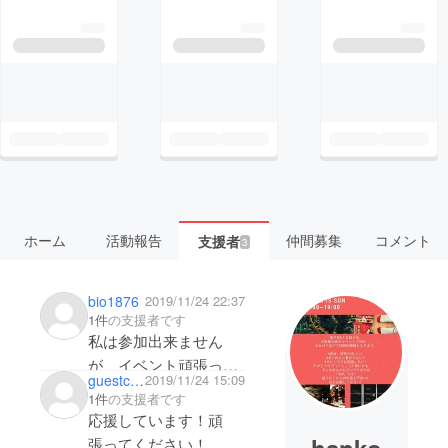
ホーム
活動報告
仲間募集
コメント
支援者
3
bio1876
2019/11/24 22:37
1件
の支援者です
私は参加出来ません
が、イベント頑張って
guestc627382bf9f4
2019/11/24 15:09
ください！
1件
の支援者です
応援しています！頑
応援してます！
張ってください！