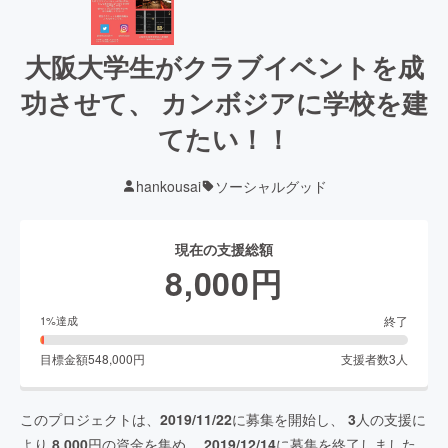
大阪大学生がクラブイベントを成
功させて、 カンボジアに学校を建
てたい！！
hankousai
ソーシャルグッド
現在の支援総額
8,000
円
終了
1
%達成
目標金額
548,000
円
支援者数
3
人
このプロジェクトは、
2019/11/22
に募集を開始し、
3
人の支援に
より
8,000
円の資金を集め、
2019/12/14
に募集を終了しました