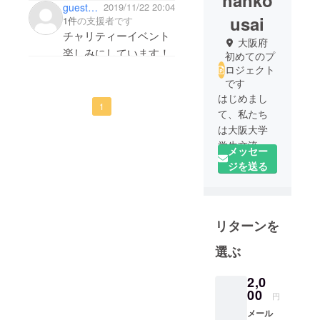
hanko
guest78baa3335844
2019/11/22 20:04
usai
1件
の支援者です
チャリティーイベント
大阪府
楽しみにしています！
初めてのプ
ロジェクト
です
はじめまし
1
て、私たち
は大阪大学
学生交流イ
メッセー
ベント団体
ジを送る
「OUP」で
す。二か月
に一度関西
リターンを
圏の大学生
を集めて約
選ぶ
200名規模の
イベントを
2,0
開催してい
00
円
ます。そし
メール
てチャリ