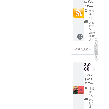
にてお
ティーイベ
礼の
メッ
ントで得た
支援
セージ
者：
収益の一部
を送ら
1人
をカンボジ
せてい
お届
ただき
け予
アの学校建
ます。
定：
設費用とし
2019
年12
て支援して
こ
月
の
います！
リ
タ
ー
ン
詳細を見る
を
選
択
す
る
3,0
00
円
イベン
トのチ
ケット1
枚 ＊
支援
12/15(
者：
日)
2人
15:00～
お届
19:00
け予
@BER
定：