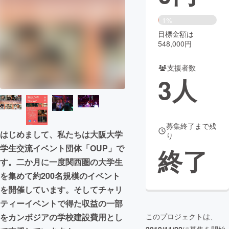
まちづくり・地域活性化
1%
目標金額は
548,000円
CAMPFIRE for Social Good
CAMPFIRE Creation
CAMPFIREふるさと納税
machi-ya
コミュニティ
支援者数
3
人
募集終了まで残
はじめまして、私たちは大阪大学
り
学生交流イベント団体「OUP」で
終了
す。二か月に一度関西圏の大学生
を集めて約200名規模のイベント
を開催しています。そしてチャリ
ティーイベントで得た収益の一部
をカンボジアの学校建設費用とし
このプロジェクトは、