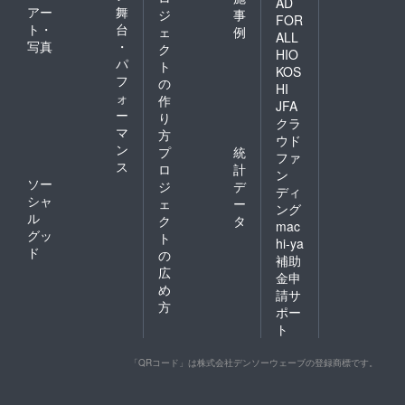
AD
アー
舞
ジ
事
FOR
ト・
台
ェ
例
ALL
写真
・
ク
HIO
パ
ト
KOS
フ
の
HI
ォ
作
JFA
ー
り
クラ
マ
方
ウド
ン
プ
統
ファ
ス
ロ
計
ン
ソー
ジ
デ
ディ
シャ
ェ
ー
ング
ル
ク
タ
mac
グッ
ト
hi-ya
ド
の
補助
広
金申
め
請サ
方
ポー
ト
「QRコード」は株式会社デンソーウェーブの登録商標です。