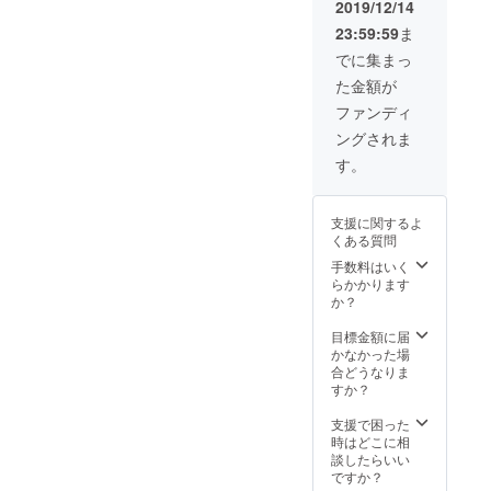
いただ
2019/12/14
ベント
く形と
23:59:59
ま
チケッ
なりま
トに関
す。 ※4
でに集まっ
しまし
人テー
た金額が
ては、
ブルの
イベン
ご案内
ファンディ
トご来
となり
ングされま
場時に
ます。
支援者
※シャン
す。
さまの
パンは
お名前
別途
と支援
6000円/
支援に関するよ
完了時
本で
くある質問
のホー
す。 ※
ム画像
支援
手数料はいく
をご提
時、必
らかかります
示いた
ず備考
か？
だき入
欄にイ
場して
ベント
目標金額に届
いただ
に参加
かなかった場
く形と
される
合どうなりま
なりま
方のお
すか？
す。 ※4
名前を
人テー
ご記入
支援で困った
ブルの
くださ
時はどこに相
ご案内
い。
談したらいい
となり
ですか？
ます。