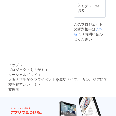
※シャン
ヘルプページを
パン1本
見る
付いて
いま
す。 ※
このプロジェクト
支援
の問題報告は
こち
時、必
ず備考
ら
よりお問い合わ
欄にイ
せください
ベント
に参加
される
方のお
名前を
ご記入
トップ
>
くださ
プロジェクトをさがす
>
い。
ソーシャルグッド
>
大阪大学生がクラブイベントを成功させて、 カンボジアに学
校を建てたい！！
>
支援者