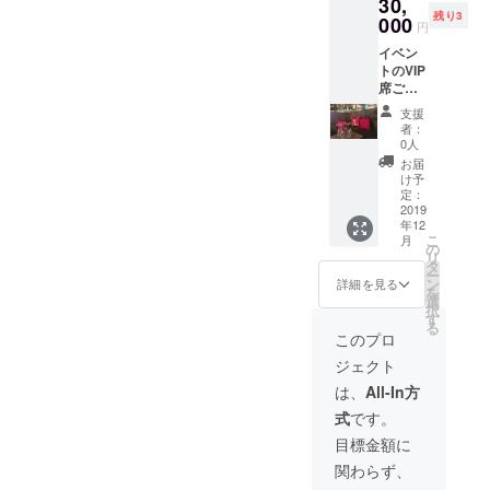
30,
阪市中
と支援
残り3
央区心
000
完了時
円
斎橋筋
のホー
イベン
１丁目
ム画像
トのVIP
５−６
をご提
席ご案
ミュー
示いた
内 ＊
ズ３８
だき入
支援
12/15(
９ビル
場して
者：
日)
B1) ※イ
いただ
0人
15:00～
ベント
く形と
お届
19:00
チケッ
なりま
け予
@BER
トに関
定：
す。
G
2019
しまし
年12
OSAKA
ては、
こ
月
でのイ
イベン
の
リ
ベント
トご来
タ
ー
です。
場時に
ン
詳細を見る
を
(〒542-
支援者
選
択
0085 大
さまの
す
る
阪府大
お名前
このプロ
阪市中
と支援
ジェクト
央区心
完了時
斎橋筋
のホー
は、
All-In方
１丁目
ム画像
式
です。
５−６
をご提
ミュー
示いた
目標金額に
ズ３８
だき入
関わらず、
９ビル
場して
B1) ※イ