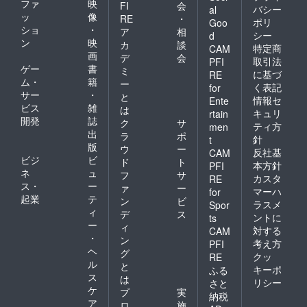
ファ
映
FI
会
バシー
al
ッ
像
RE
・
ポリ
Goo
ショ
・
ア
相
シー
d
ン
映
カ
談
特定商
CAM
画
デ
会
取引法
PFI
ゲー
書
ミ
に基づ
RE
ム・
籍
ー
く表記
for
サー
・
と
情報セ
Ente
ビス
雑
は
キュリ
rtain
開発
誌
ク
サ
ティ方
men
出
ラ
ポ
針
t
版
ウ
ー
反社基
CAM
ビジ
ビ
ド
ト
本方針
PFI
ネ
ュ
フ
サ
カスタ
RE
ス・
ー
ァ
ー
マーハ
for
起業
テ
ン
ビ
ラスメ
Spor
ィ
デ
ス
ントに
ts
ー
ィ
対する
CAM
・
ン
考え方
PFI
ヘ
グ
クッ
RE
ル
と
キーポ
ふる
ス
は
リシー
さと
ケ
プ
実
納税
ア
ロ
施