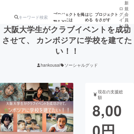
新
ロ
規
グ
会
プロジェクトを掲
はじ
プロジェクト
/
載するには
める
をさがす
イ
員
ン
登
大阪大学生がクラブイベントを成功
録
させて、 カンボジアに学校を建てた
い！！
人気のプロ
注目のリ
注目の新着プロ
募集終了が近いプ
もうすぐ公開
ジェクト
ターン
ジェクト
ロジェクト
されます
hankousai
ソーシャルグッド
アート・写真
音楽
現在の支援総
テクノロジー・ガジェット
ゲーム・サ
額
8,00
映像・映画
書籍・雑誌
0
円
ビジネス・起業
チャレンジ