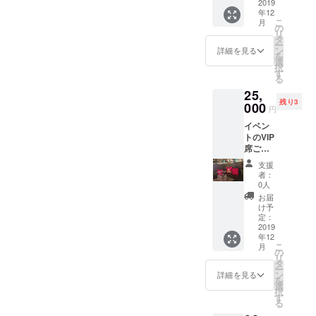
G
2019
年12
OSAKA
こ
月
でのイ
の
リ
ベント
タ
ー
です。
ン
詳細を見る
を
(〒542-
選
択
0085 大
す
る
阪府大
25,
阪市中
残り3
央区心
000
円
斎橋筋
イベン
１丁目
トのVIP
５−６
席ご案
ミュー
内 ＊
ズ３８
支援
12/15(
９ビル
者：
日)
B1) ※イ
0人
15:00～
ベント
お届
19:00
チケッ
け予
@BER
トに関
定：
G
2019
しまし
年12
OSAKA
ては、
こ
月
でのイ
イベン
の
リ
ベント
トご来
タ
ー
です。
場時に
ン
詳細を見る
を
(〒542-
支援者
選
択
0085 大
さまの
す
る
阪府大
お名前