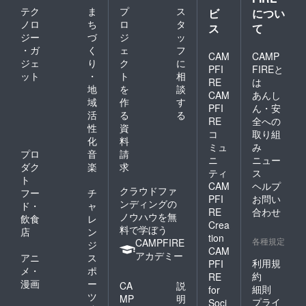
テク
ま
プ
ス
ビ
につい
ノロ
ち
ロ
タ
ス
て
ジー
づ
ジ
ッ
・ガ
く
ェ
フ
CAM
CAMP
ジェ
り
ク
に
PFI
FIREと
ット
・
ト
相
RE
は
地
を
談
CAM
あんし
域
作
す
PFI
ん・安
活
る
る
RE
全への
性
資
コ
取り組
化
料
ミュ
み
プロ
音
請
ニ
ニュー
ダク
楽
求
ティ
ス
ト
CAM
ヘルプ
クラウドファ
フー
チ
PFI
お問い
ンディングの
ド・
ャ
RE
合わせ
ノウハウを無
飲食
レ
Crea
料で学ぼう
店
ン
tion
各種規定
CAMPFIRE
ジ
CAM
アカデミー
アニ
ス
利用規
PFI
メ・
ポ
約
RE
漫画
ー
CA
説
細則
for
ツ
MP
明
プライ
Soci