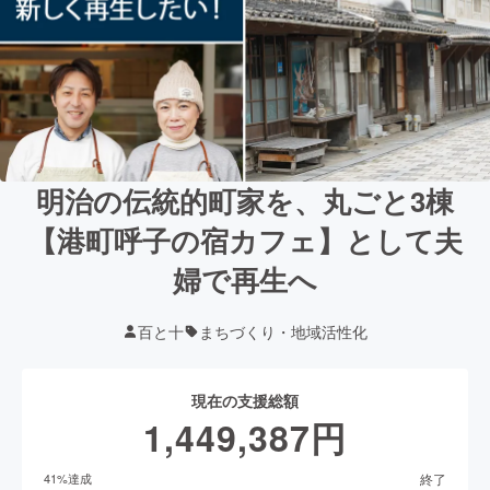
明治の伝統的町家を、丸ごと3棟
【港町呼子の宿カフェ】として夫
婦で再生へ
百と十
まちづくり・地域活性化
現在の支援総額
1,449,387
円
終了
41
%達成