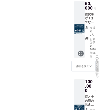
50,
お礼
ば・あ
6月1日
メール
000
じの干
～2021
円
■百と十
物盛り
年4月15
佐賀県
のご宿
合わ
日） ＊
呼子ま
泊 2名
せ」 ■
オリジ
でなか
様分 ■
味の鯵
ナルド
なか足
キャン
屋 「一
リップ
支援
を運べ
プファ
口あわ
コー
者：
ない遠
イヤー
び付き
0人
ヒー
方の方
限定朝
ウニご
は、ご
お届
へ。呼
食・夕
はん」5
け予
来店い
子朝市
食 2名
定：
個 ＊
ただい
の干物
2020
様分 ■
クール
た際に
年06
と、玄
百と十
宅急便
フロン
こ
月
界灘の
オリジ
の
の送料
トにて
リ
ウニの
ナルド
タ
込み ＊
お渡し
ー
炊き込
リップ
ン
写真は
詳細を見る
いたし
を
みご飯
コー
選
イメー
ます。
択
のセッ
ヒー×10
す
ジです
る
トに、
袋 ＊こ
100
A5ラン
ちらの
クの佐
,00
プラン
賀牛で
をご支
0
円
作った
援いた
炙り
百と十
だいた
ロース
の海の
方に
トビー
見える
は、ご
フを付
お部屋
宿泊予
支援