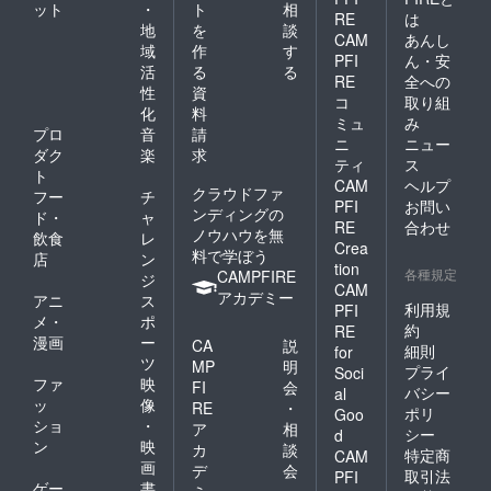
ット
・
ト
相
から徒
RE
は
歩約10
地
を
談
CAM
あんし
分の湯
域
作
す
PFI
ん・安
処「台
活
る
る
場の
RE
全への
性
資
湯」
コ
取り組
化
料
は、閉
ミュ
み
館まで
プロ
音
請
ニ
ニュー
の間は
ダク
楽
求
ティ
ス
一日何
ト
CAM
ヘルプ
度でも
クラウドファ
フー
チ
お入り
PFI
お問い
ンディングの
ド・
ャ
いただ
RE
合わせ
ノウハウを無
飲食
レ
ける入
Crea
料で学ぼう
浴施設
店
ン
tion
となっ
各種規定
CAMPFIRE
ジ
CAM
ており
アカデミー
アニ
ス
ます。
利用規
PFI
メ・
ポ
約
RE
漫画
ー
CA
説
細則
for
ツ
MP
明
プライ
Soci
ファ
映
FI
会
バシー
al
ッ
像
RE
・
ポリ
Goo
ショ
・
ア
相
シー
d
ン
映
カ
談
特定商
CAM
画
デ
会
取引法
PFI
ゲー
書
ミ