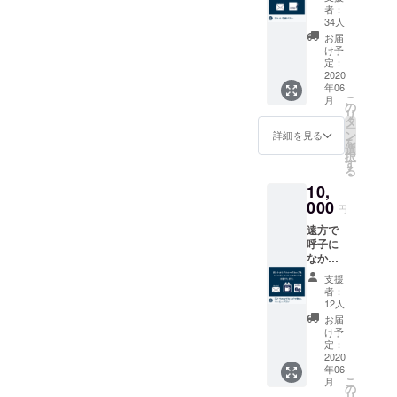
てくだ
来店い
バーム
者：
さり、
ただい
■おつま
34人
共に育
た際に
み付お
お届
ててく
フロン
部屋飲
け予
ださる
定：
トにて
みチ
お気持
2020
お渡し
ケット
年06
ちの方
いたし
2名様分
こ
月
へ。 ■
の
ます。
■湯処
リ
応援し
タ
「台場
ー
ていた
ン
の湯」
詳細を見る
を
だいた
選
入浴チ
択
感謝の
す
ケット
る
気持ち
2枚 ■百
10,
のお礼
と十オ
メール
000
リジナ
円
■百と十
ルド
遠方で
のフロ
リップ
呼子に
ントに
コー
なかな
飾る絵
ヒー×10
か足を
に、同
袋 ＊こ
支援
運べな
志とし
ちらの
者：
いが、
てお名
12人
プラン
百と十
前を掲
をご支
お届
を少し
示させ
け予
援いた
でも感
ていた
定：
だいた
じたい
2020
だきま
方に
年06
と思っ
す ＊備
は、ご
こ
月
ていた
考欄に
の
宿泊予
リ