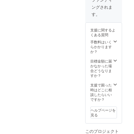
コー
にてお
てお付
ングされま
ヒー×10
送りさ
けしま
袋 ＊こ
せてい
す。 ■
す。
ちらの
ただき
応援し
プラン
ます。
ていた
をご支
（有効
だいた
支援に関するよ
援いた
期間：
感謝の
くある質問
だいた
2020年
気持ち
方に
6月1日
のお礼
手数料はいく
は、ご
～2021
メール
らかかります
宿泊予
年4月15
■百と十
か？
約の際
日）
丸ごと1
に必要
棟貸し
目標金額に届
なパス
切り宿
かなかった場
コード
泊（最
合どうなりま
をメー
大12名
すか？
ルにて
様） ■
お送り
ご宿泊
支援で困った
させて
人数様
時はどこに相
いただ
分の朝
談したらいい
きま
食・夕
ですか？
す。
食付き
（有効
■湯処
ヘルプページを
期間：
「台場
見る
2020年
の湯」
6月1日
入浴チ
～2021
ケット
このプロジェクト
年4月15
■お持ち