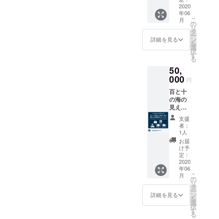
「百と
れた新
2020
オリジ
十」海
年06
鮮な魚
ナルド
岸通り
こ
月
を丁寧
リップ
の
側入口
リ
に干し
コー
タ
＊散策
ー
た干物
ヒー×10
ン
にい
詳細を見る
を
と、玄
袋 ＊こ
選
らっ
択
界灘の
ちらの
す
しゃる
る
ウニを
プラン
際の交
50,
炊き込
をご支
通費は
んだご
000
援いた
各自で
円
飯を
だいた
ご負担
百と十
セット
方に
くださ
の海の
にして
は、ご
い。
見える
お送り
宿泊予
お部屋
しま
約の際
支援
で2名様
す。 ■
に必要
者：
1泊。朝
応援し
なパス
1人
食と夕
ていた
コード
お届
食を
だいた
をメー
け予
ゆっく
感謝の
定：
ルにて
り楽し
2020
気持ち
お送り
年06
みたい
のお礼
させて
こ
月
方へ。
メール
の
いただ
リ
■応援し
■呼子朝
タ
きま
ー
ていた
市藤本
ン
す。
詳細を見る
を
だいた
商店
選
（有効
択
感謝の
「イ
す
期間：
る
気持の
カ・さ
2020年