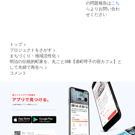
の問題報告は
こち
日） ＊
帰りい
百と十
ただけ
ら
よりお問い合わ
から徒
る地元
せください
歩約10
産の椿
分の湯
アメニ
処「台
ティ ・
場の
TBK
湯」
natural
は、閉
skin
トップ
>
館まで
lotion（
プロジェクトをさがす
>
の間は
化粧
まちづくり・地域活性化
>
一日何
水） ・
度でも
TBK
明治の伝統的町家を、丸ごと3棟【港町呼子の宿カフェ】と
お入り
oil（椿
して夫婦で再生へ
>
いただ
オイ
コメント
ける入
ル） ・
浴施設
TSUBA
となっ
KI
ており
SAVON
ます。
（石け
＊オリ
ん） ・
ジナル
TBK
ドリッ
バーム
プコー
■味の鯵
ヒー
屋「一
は、ご
口あわ
来店い
び付き
ただい
ウニご