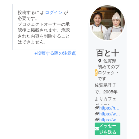
投稿するには
ログイン
が
必要です。
プロジェクトオーナーの承
認後に掲載されます。承認
された内容を削除すること
はできません。
百と十
※投稿する際の注意点
佐賀県
初めてのプ
ロジェクト
です
佐賀県呼子
で、2005年
よりカフェ
ダイニング
https://hyaku-to-juu.com/
「vesper」
https://www.instagram.com/hyaku.to.juu/
を、2018年
https://www.facebook.com/hyaku.to.juu/
メッセー
よりコー
ジを送る
ヒースタン