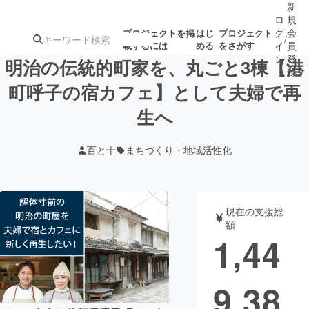
新
ロ
規
グ
会
プロジェクトを掲
はじ
プロジェクト
/
載するには
める
をさがす
イ
員
ン
登
明治の伝統的町家を、丸ごと3棟【港
録
町呼子の宿カフェ】として夫婦で再
生へ
人気のプロ
注目のリ
注目の新着プロ
募集終了が近いプ
もうすぐ公開
ジェクト
ターン
ジェクト
ロジェクト
されます
百と十
まちづくり・地域活性化
アート・写真
音楽
現在の支援総
テクノロジー・ガジェット
ゲーム・サ
額
1,44
映像・映画
書籍・雑誌
9,38
ビジネス・起業
チャレンジ