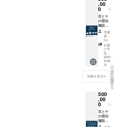
ご賞味
オリジ
クネー
トまで
,00
くださ
ナルド
ムでも
贅沢に
0
円
い。 ＊
リップ
OKで
楽しみ
クール
コー
す。）
たい方
百と十
宅急便
ヒー×10
＊お名
へ。 ■
の宿泊
の送料
袋 ＊こ
前の掲
百と十
施設
込み ＊
ちらの
示をご
のご宿
を、1棟
支援
写真は
プラン
希望さ
泊 2名
丸ごと
者：
イメー
をご支
れない
様分 ■
宿泊込
0人
ジです
援いた
方は、
キャン
みで貸
お届
だいた
備考欄
プファ
切るこ
け予
方に
を空欄
イヤー
とがで
定：
は、ご
のまま
限定朝
きま
2020
年06
宿泊予
にして
食・夕
す。最
こ
月
約の際
おいて
食 2名
大12名
の
リ
に必要
くださ
様分 ■
様分の
タ
ー
なパス
い。
お持ち
朝食・
ン
詳細を見る
を
コード
帰りい
夕食を
選
択
をメー
ただけ
お付け
す
る
ルにて
る地元
するこ
500
お送り
産の椿
とがで
させて
アメニ
きま
,00
いただ
ティ ・
す！ ■
0
円
きま
TBK
応援し
す。
natural
ていた
百と十
（有効
skin
だいた
の宿泊
期間：
lotion（
感謝の
施設
2020年
化粧
気持ち
を、1棟
支援