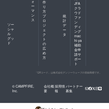
ォ
作
JFA
ー
り
クラ
マ
方
ウド
ン
プ
統
ファ
ス
ロ
計
ン
ソー
ジ
デ
ディ
シャ
ェ
ー
ング
ル
ク
タ
mac
グッ
ト
hi-ya
ド
の
補助
広
金申
め
請サ
方
ポー
ト
「QRコード」は株式会社デンソーウェーブの登録商標です。
© CAMPFIRE,
会社概
採用情
パートナー
Inc.
要
報
募集