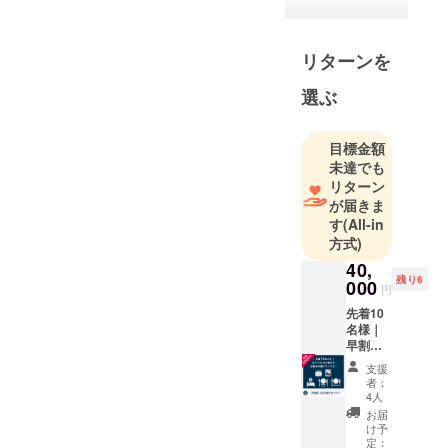
ド「moc
coffee」を運
営。また地
リターンを
元の青年団
やNPO法人
選ぶ
に所属し、
呼子の町の
目標金額
活性化と、
未達でも
昔ながらの
リターン
街並み保存
が届きま
のために取
す
(All-in
方式)
り組んでし
ます。
40,
残り6
000
円
先着10
名様｜
早割
20%OF
支援
F！｜1
者：
泊2食付
4人
きペア
お届
宿泊券
け予
■応援し
定：