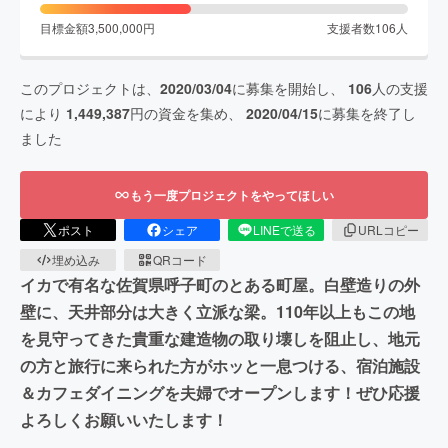
目標金額
3,500,000
円
支援者数
106
人
このプロジェクトは、
2020/03/04
に募集を開始し、
106
人の支援
により
1,449,387
円の資金を集め、
2020/04/15
に募集を終了し
ました
もう一度プロジェクトをやってほしい
ポスト
シェア
LINEで送る
URLコピー
埋め込み
QRコード
イカで有名な佐賀県呼子町のとある町屋。白壁造りの外
壁に、天井部分は大きく立派な梁。110年以上もこの地
を見守ってきた貴重な建造物の取り壊しを阻止し、地元
の方と旅行に来られた方がホッと一息つける、宿泊施設
＆カフェダイニングを夫婦でオープンします！ぜひ応援
よろしくお願いいたします！