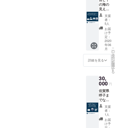
気持ち
た、香
一日何
の海の
のお礼
り豊か
度でも
見える
メール
なド
お入り
お部屋
■呼子の
リップ
支援
いただ
で2名様
歴史を
コー
者：
ける入
1泊。限
ご案内
ヒーを
5人
浴施設
定朝食
しなが
ご自宅
お届
となっ
付きで
らの町
にお送
け予
ており
楽しみ
並み散
定：
りした
ます。
たい方
2020
策（約
しま
＊オリ
年06
へ。 ■
60分）
す。
ジナル
こ
月
応援し
■百と十
の
ドリッ
リ
ていた
の特別
タ
プコー
ー
だいた
ランチ
ン
詳細を見る
ヒー
を
感謝の
1名様
選
は、ご
択
気持ち
＊開催
す
来店い
る
のお礼
予定
ただい
30,
メール
日：
た際に
■百と十
000
2020年
円
フロン
のご宿
6月27日
トにて
佐賀県
泊 2名
（土）
お渡し
呼子ま
様分 ■
11:00～
いたし
でなか
キャン
2020年
ます。
なか足
プファ
7月11日
支援
を運べ
イヤー
（土）
者：
ない遠
限定朝
11:00～
1人
方の方
食 2名
＊集合
お届
へ。呼
様分 ■
場所
け予
子で獲
百と十
定：