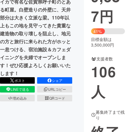
イカで有名な佐賀県呼子町のとあ
7
円
る町屋。白壁造りの外壁に、天井
まちづくり・地域活性化
部分は大きく立派な梁。110年以
上もこの地を見守ってきた貴重な
CAMPFIRE for Social Good
CAMPFIRE Creation
41%
建造物の取り壊しを阻止し、地元
CAMPFIREふるさと納税
machi-ya
コミュニティ
目標金額は
の方と旅行に来られた方がホッと
3,500,000円
一息つける、宿泊施設＆カフェダ
イニングを夫婦でオープンしま
支援者数
106
す！ぜひ応援よろしくお願いいた
します！
ポスト
シェア
人
LINEで送る
URLコピー
埋め込み
QRコード
募集終了まで残
り