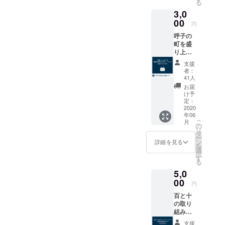
る
だいた
イヤー
3,0
方に
限定朝
は、ご
食・夕
00
円
宿泊予
食 2名
呼子の
約の際
様分 ■
町を盛
に必要
お持ち
り上げ
なパス
帰りい
るチャ
コード
ただけ
支援
レンジ
をメー
る地元
者：
の一歩
ルにて
産の椿
41人
を、特
お送り
アメニ
お届
にリ
させて
ティ ・
け予
ターン
いただ
TBK
定：
不要で
2020
きま
natural
年06
共感し
す。
skin
こ
月
てくだ
（有効
lotion（
の
リ
さる方
期間：
化粧
タ
ー
へ。 ■
2020年
水） ・
ン
詳細を見る
を
応援し
6月1日
TBK
選
択
ていた
～2021
oil（椿
す
る
だいた
年4月15
オイ
5,0
感謝の
日） ＊
ル） ・
気持ち
00
オリジ
TSUBA
円
のお礼
ナルド
KI
百と十
メール
リップ
SAVON
の取り
コー
（石け
組みに
ヒー
ん） ・
共感し
は、ご
TBK
支援