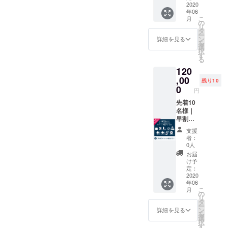
ていた
2020
年06
だいた
こ
月
感謝の
の
リ
気持の
タ
ー
お礼
ン
詳細を見る
を
メール
選
択
■百と十
す
る
のご宿
120
泊 2名
様分 ■
,00
残り10
キャン
0
円
プファ
イヤー
先着10
限定朝
名様｜
食・夕
早割
食 2名
20%OF
支援
様分 ■
F｜1泊2
者：
百と十
食付き
0人
オリジ
フル
お届
ナルド
コース
け予
リップ
ペア宿
定：
コー
泊券 ■
2020
年06
ヒー×10
百と十
こ
月
袋 ＊こ
のご宿
の
リ
ちらの
泊 2名
タ
ー
プラン
様分 ■
ン
詳細を見る
を
をご支
キャン
選
択
援いた
プファ
す