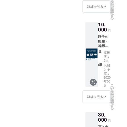
だける
お名前
タ
約の際
ー
方へ。
の入力
ン
詳細を見る
に必要
を
■応援し
をお願
選
なパス
択
ていた
いいた
す
コード
る
だいた
しま
をメー
10,
感謝の
す。
ルにて
気持ち
000
（イニ
お送り
円
のお礼
シャ
させて
呼子の
メール
ル・
いただ
町屋・
■百と十
ニック
きま
地形か
ロゴ入
ネーム
す。
ら町の
りマグ
でもOK
（有効
支援
成り立
カップ
で
者：
期間：
ちを学
×1個 ■
す。）
3人
2020年
びたい
百と十
＊お名
お届
6月1日
と思っ
オリジ
前の掲
け予
～2021
ていた
ナルド
定：
示をご
年4月15
だける
2020
リップ
希望さ
日） ＊
年06
方へ。
コー
れない
百と十
こ
月
散策後
ヒー×10
の
方は、
から徒
リ
は百と
袋 コー
タ
備考欄
歩約10
ー
十の特
ヒー
ン
を空欄
詳細を見る
分の湯
を
別ラン
ショッ
選
のまま
処「台
択
チを！
プも営
す
にして
場の
る
■応援し
む百と
おいて
湯」
30,
ていた
十オー
くださ
は、閉
だいた
000
ナーが
い。
円
館まで
感謝の
厳選し
の間は
百と十