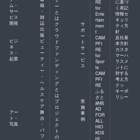
に基づ
RE
ム・
籍
ー
く表記
for
サー
・
と
情報セ
Ente
ビス
雑
は
キュリ
rtain
開発
誌
ク
サ
ティ方
men
出
ラ
ポ
針
t
版
ウ
ー
反社基
CAM
ビジ
ビ
ド
ト
本方針
PFI
ネ
ュ
フ
サ
カスタ
RE
ス・
ー
ァ
ー
マーハ
for
起業
テ
ン
ビ
ラスメ
Spor
ィ
デ
ス
ントに
ts
ー
ィ
対する
CAM
・
ン
考え方
PFI
ヘ
グ
クッ
RE
ル
と
キーポ
ふる
ス
は
リシー
さと
ケ
プ
実
納税
ア
ロ
施
AD
アー
舞
ジ
事
FOR
ト・
台
ェ
例
ALL
写真
・
ク
HIO
パ
ト
KOS
フ
の
HI