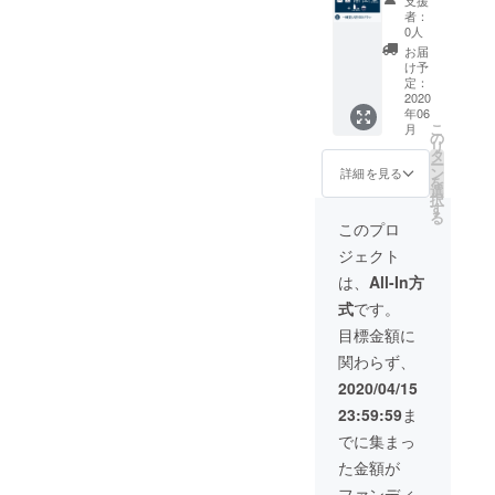
6月1日
水） ・
のお礼
丸ごと
者：
～2021
TBK
メール
宿泊込
0人
年4月15
oil（椿
■百と十
みで貸
お届
日） ＊
オイ
丸ごと1
切るこ
け予
オリジ
ル） ・
棟貸し
とがで
定：
ナルド
TSUBA
切り宿
きま
2020
年06
リップ
KI
泊（最
す。最
こ
月
コー
SAVON
大12名
大12名
の
リ
ヒー
（石け
様） ■
様分の
タ
ー
は、ご
ん） ・
ご宿泊
朝食・
ン
詳細を見る
を
来店い
TBK
人数様
夕食を
選
択
ただい
バーム
分の朝
ご提供
す
る
た際に
■おつま
食・夕
いたし
このプロ
フロン
み付お
食付き
ます！
ジェクト
トにて
部屋飲
＊こち
さら
お渡し
みチ
らのプ
に、ご
は、
All-In方
いたし
ケット
ランを
当地ア
式
です。
ます。
2名様分
ご支援
メニ
■湯処
いただ
ティと
目標金額に
「台場
いた方
玄界灘
関わらず、
の湯」
には、
のウニ
入浴チ
ご宿泊
ご飯
2020/04/15
ケット
予約の
を、人
23:59:59
ま
2枚 ■百
際に必
数様分
と十オ
要なパ
お持ち
でに集まっ
リジナ
スコー
帰り用
た金額が
ルド
ドを
のお土
リップ
メール
産とし
ファンディ