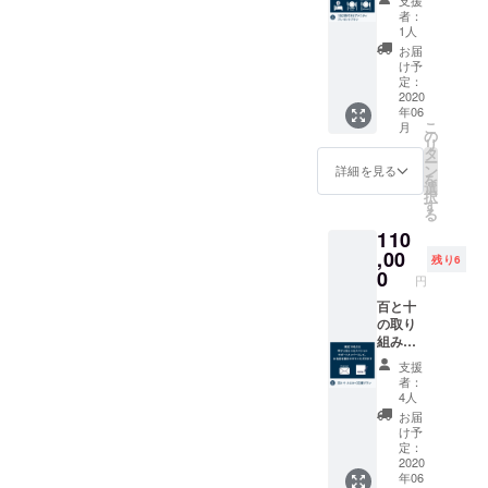
けてお
で2名様
約の際
者：
送りま
1泊。朝
に必要
1人
す。 ■
食と夕
なパス
お届
応援し
食を
コード
け予
ていた
ゆっく
をメー
定：
だいた
りと
2020
ルにて
年06
感謝の
り、ご
お送り
こ
月
気持ち
当地ア
させて
の
リ
のお礼
メニ
いただ
タ
ー
メール
ティを
きま
ン
詳細を見る
を
■呼子朝
楽しみ
す。
選
択
市藤本
たい方
（有効
す
る
商店
へ。 ■
期間：
110
「イ
応援し
2020年
カ・さ
ていた
,00
6月1日
残り6
ば・あ
だいた
～2021
0
円
じの干
感謝の
年4月15
物盛り
気持の
百と十
日） ＊
合わ
お礼
の取り
オリジ
せ」 ■
メール
組みに
ナルド
味の鯵
■百と十
共感し
リップ
支援
屋 「一
のご宿
てくだ
コー
者：
口あわ
泊 2名
さり、
ヒー
4人
び付き
様分 ■
共に育
は、ご
お届
ウニご
キャン
ててく
来店い
け予
はん」5
プファ
ださる
ただい
定：
個 ■に
イヤー
お気持
2020
た際に
年06
くや天
限定朝
ちの方
フロン