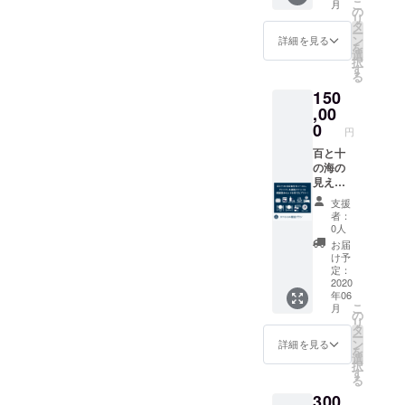
こ
月
照 「佐
食・夕
へ。 ■
トにて
の
リ
賀牛炙
食 2名
応援し
お渡し
タ
ー
りロー
様分 ■
ていた
いたし
ン
詳細を見る
を
スト
お持ち
だいた
ます。
選
択
ビー
帰りい
感謝の
す
る
フ」1本
ただけ
気持ち
150
＊クラ
る地元
のお礼
ウド
産の椿
メール
,00
ファン
アメニ
■百と十
0
円
ディン
ティ ・
のフロ
グで目
TBK
ントに
百と十
標金額
natural
飾る絵
の海の
の840％
skin
に、同
見える
以上を
lotion（
志とし
お部屋
支援
達成し
化粧
てお名
で2名様
者：
た、に
水） ・
前を掲
1泊。朝
0人
くや天
TBK
示させ
食と夕
お届
照の
oil（椿
ていた
食を
け予
「炙り
オイ
だきま
ゆっく
定：
ロース
ル） ・
す ＊備
りと
2020
年06
トビー
TSUBA
考欄に
り、ご
こ
月
フ」と
KI
お名前
当地ア
の
リ
のコラ
SAVON
の入力
メニ
タ
ー
ボプラ
（石け
をお願
ティ・
ン
詳細を見る
を
ンで
ん） ・
いいた
湯処チ
選
択
す。こ
TBK
しま
ケット
す
る
の機会
バーム
す。
夜の晩
300
にぜひ
■百と十
（ニッ
酌セッ