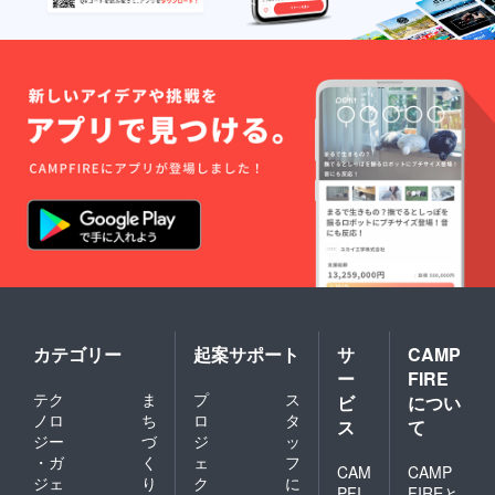
た際に
飯」 ＊
フロン
こちら
トにて
のプラ
お渡し
ンをご
いたし
支援い
ます。
ただい
た方に
は、ご
宿泊予
約の際
に必要
なパス
コード
をメー
ルにて
お送り
させて
いただ
きま
す。
カテゴリー
起案サポート
サ
CAMP
（有効
ー
FIRE
期間：
テク
ま
プ
ス
2020年
ビ
につい
6月1日
ノロ
ち
ロ
タ
ス
て
～2021
ジー
づ
ジ
ッ
年4月15
・ガ
く
ェ
フ
日） ＊
CAM
CAMP
ジェ
り
ク
に
百と十
PFI
FIREと